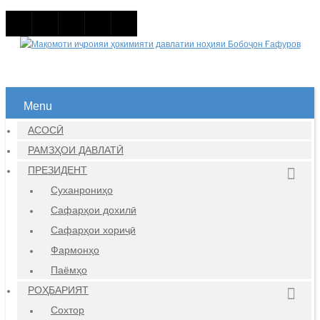
Menu
АСОСӢ
РАМЗҲОИ ДАВЛАТӢ
ПРЕЗИДЕНТ
Суханрониҳо
Сафарҳои дохилӣ
Сафарҳои хориҷӣ
Фармонҳо
Паёмҳо
РОҲБАРИЯТ
Сохтор