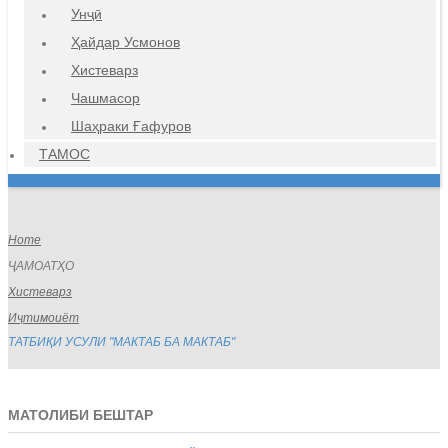
Унҷӣ
Ҳайдар Усмонов
Хистеварз
Чашмасор
Шаҳраки Ғафуров
ТАМОС
Home
ҶАМОАТҲО
Хистеварз
Иҷтимоиёт
ТАТБИҚИ УСУЛИ "МАКТАБ БА МАКТАБ"
МАТОЛИБИ БЕШТАР