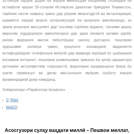
эътибори зарурӣ додан ба корҳои минбаъдаи ободониву созандагӣ ба
истиқболи ҷашни 35-солагии Истиқлоли давлатии Ҷумҳурии Тоҷикистон,
тарбияи насли наврасу ҷавон дар рӯҳияи меҳнатдӯстӣ ва ватанпарварӣ,
аҳамияти зарурӣ ҷиҳати эҳтиромгузорӣ ба қонунҳои амалкунанда, аз
ҷумла қонунҳои масъулият дар таълиму тарбияи кӯдакон, танзими ҷашну
маросим, ӯҳдадориҳои ҷавонписарон дар адои хизмати ҳатмии ҳарбӣ,
риояи фарҳанги милли либоспӯшии занону духтарон, пешгирии
ҷудошавии оилаҳои ҷавон, хушунати хонаводагӣ, маданияти
истифодабарии телефонҳои мобилӣ дар мавриди корбарӣ бо шабакаҳои
иҷтимоии интернет, пешгирии шомилшавии ҷавонон ба ҳизбу ҳаракатҳои
иртиҷоии экстремистиву террористӣ, фарогирии шаҳрвандони бекор бо
шуғли пурмаҳсул ва дигар масъалаҳои мубрам суҳбату корҳои
фаҳмондадиҳӣ доир намуданд.
Хабарнигори «Парвозгоҳи бузургон»
Prev
Next
Асосгузори сулҳу ваҳдати миллӣ – Пешвои миллат,