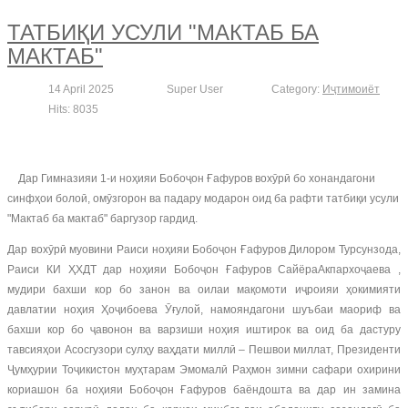
ТАТБИҚИ УСУЛИ "МАКТАБ БА
МАКТАБ"
14 April 2025
Super User
Category:
Иҷтимоиёт
Hits: 8035
Дар Гимназияи 1-и ноҳияи Бобоҷон Ғафуров вохӯрӣ бо хонандагони
синфҳои болоӣ, омӯзгорон ва падару модарон оид ба рафти татбиқи усули
"Мактаб ба мактаб" баргузор гардид.
Дар вохӯрӣ муовини Раиси ноҳияи Бобоҷон Ғафуров Дилором Турсунзода,
Раиси КИ ҲХДТ дар ноҳияи Бобоҷон Ғафуров СайёраАкпархоҷаева ,
мудири бахши кор бо занон ва оилаи мақомоти иҷроияи ҳокимияти
давлатии ноҳия Ҳоҷибоева Ӯғулой, намояндагони шуъбаи маориф ва
бахши кор бо ҷавонон ва варзиши ноҳия иштирок ва оид ба дастуру
тавсияҳои Асосгузори сулҳу ваҳдати миллӣ – Пешвои миллат, Президенти
Ҷумҳурии Тоҷикистон муҳтарам Эмомалӣ Раҳмон зимни сафари охирини
кориашон ба ноҳияи Бобоҷон Ғафуров баёндошта ва дар ин замина