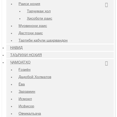
Раиси ноҳия
Тарҷумаи ҳол
Ҳисоботи раис
Муовинони раис
Дастгоҳи раис
Тартиби қабули шаҳрвандон
НАВИД
ТАЪРИХИ НОҲИЯ
ҶАМОАТҲО
Ғозиён
Дадобой Холматов
Ёва
Зарзамин
Исмоил
Исфисор
Овчиқалъача