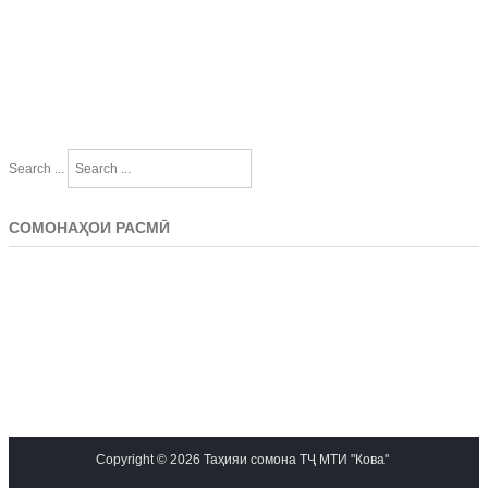
Search ...
СОМОНАҲОИ РАСМӢ
Copyright © 2026 Таҳияи сомона ТҶ МТИ "Кова"