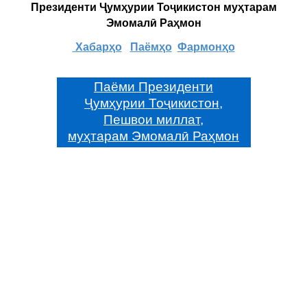
Президенти Ҷумҳурии Тоҷикистон муҳтарам
Эмомалӣ Раҳмон
Хабарҳо
Паёмҳо
Фармонҳо
Паёми Президенти
Ҷумҳурии Тоҷикистон,
Пешвои миллат,
муҳтарам Эмомалӣ Раҳмон