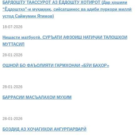
БАРДОШТУ
ТААССУРОТ АЗ ЁДДОШТУ ХОТИРОТ (Дар ҳошияи
“Ёддоштҳо”-и муҳаққиқ, сиёсатшинос ва адиби пуркори миллӣ
устод Саймумин Ятимов)
18-07-2026
Нишасти
матбуотӣ. СУРЪАТИ АФЗОИШ НАТИҶАИ ТАЛОШҲОИ
МУТТАСИЛ
28-01-2026
ОШНОӢ
БО ФАЪОЛИЯТИ ГАРМХОНАИ «БӮИ БАҲОР»
28-01-2026
БАРРАСИИ МАСЪАЛАҲОИ МУҲИМ
28-01-2026
БОЗДИД
АЗ ХОҶАГИҲОИ АНГУРПАРВАРӢ