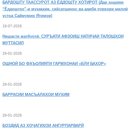
БАРДОШТУ
ТААССУРОТ АЗ ЁДДОШТУ ХОТИРОТ (Дар ҳошияи
“Ёддоштҳо”-и муҳаққиқ, сиёсатшинос ва адиби пуркори миллӣ
устод Саймумин Ятимов)
18-07-2026
Нишасти
матбуотӣ. СУРЪАТИ АФЗОИШ НАТИҶАИ ТАЛОШҲОИ
МУТТАСИЛ
28-01-2026
ОШНОӢ
БО ФАЪОЛИЯТИ ГАРМХОНАИ «БӮИ БАҲОР»
28-01-2026
БАРРАСИИ МАСЪАЛАҲОИ МУҲИМ
28-01-2026
БОЗДИД
АЗ ХОҶАГИҲОИ АНГУРПАРВАРӢ