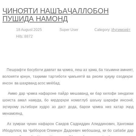
ҶИНОЯТИ НАШЪАҶАЛЛОБОН
ПУШИДА НАМОНД
18 August 2025
Super User
Category:
Иҷтимоиёт
Hits: 8872
Пешрафти босуботи давлат ва ҷомеа, пеш аз ҳама, ба таъмини амният,
волоияти қонун, таҳкими тартиботи ҷамъиятӣ ва риояи ҳуқуқу озодиҳои
инсон ва шаҳрванд асос меёбад.
Аммо дар ҷомеа нафароне пайдо мешаванд, ки бар хилофи зиндагии
шоиста амал намуда, бо кирдорҳои номатлуб шаъну шарафи инсонӣ,
эҳтирому эътибори худро аз даст дода, барои ҷомеа низ хатар эҷод
менамоянд.
Аз зумраи чунин нафарон Саидов Садриддин Алиддинович, Ҳангомаи
Ибодуллоҳ ва Ҷабборов Олимҷон Дадоевич мебошанд, ки бо сабаби дар