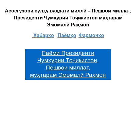
Асосгузори сулҳу ваҳдати миллӣ – Пешвои миллат,
Президенти Ҷумҳурии Тоҷикистон муҳтарам
Эмомалӣ Раҳмон
Хабарҳо
Паёмҳо
Фармонҳо
Паёми Президенти
Ҷумҳурии Тоҷикистон,
Пешвои миллат,
муҳтарам Эмомалӣ Раҳмон