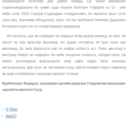
шаҳрвандони болозикр дер давом накард. Ба чунин кирдорҳои
содирнамудаашон бо ҳукми суди ноҳияи Бобоҷон Ғафуров аз 13 - уми
майи соли 2025 Саидов Садриддин Алиддинович, ба муҳлати ҳашт солу
шаш моҳ, Ҳангомаи Ибодуллоҳ, ҳашт сол ва Ҷабборов Олимҷон Дадоевич
ба муҳлати даҳ сол аз озодӣ маҳрум гардиданд.
Ин нигошта, ҳар як нафарро ба андеша бояд водор намояд, ки ҳаёт ба
инсон як бор муяссар мешавад, ин ҳадяи нотакрор чӣ гуна паси сар
мешавад, ба ақлу фаросати ҳар як нафар вобаста аст. Онро месозад ё
месӯзад! Имрӯз ин нафарон ба ҷойи зиндагии осоишта, ободии оила, ба
камол расонидани фарзандони некӯ умри худро паси панҷара
мегузаронанд. Дар ҳоле, ки метавонистанд, ҳаёти солимро барпо намоянд
ва худу атрофиёнро хурсанду хушбахт созанд.
Қурбонзода Фаридун, мушовири адлияи дараҷаи 3 ёрдамчии прокурори
нақлиёти вилояти Суғд.
Prev
Next