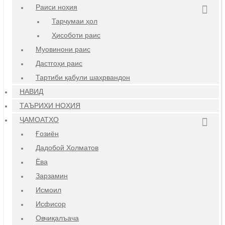
Раиси ноҳия
Тарҷумаи ҳол
Ҳисоботи раис
Муовинони раис
Дастгоҳи раис
Тартиби қабули шаҳрвандон
НАВИД
ТАЪРИХИ НОҲИЯ
ҶАМОАТҲО
Ғозиён
Дадобой Холматов
Ёва
Зарзамин
Исмоил
Исфисор
Овчиқалъача