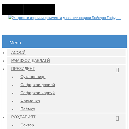
Menu
АСОСӢ
РАМЗҲОИ ДАВЛАТӢ
ПРЕЗИДЕНТ
Суханрониҳо
Сафарҳои дохилӣ
Сафарҳои хориҷӣ
Фармонҳо
Паёмҳо
РОҲБАРИЯТ
Сохтор