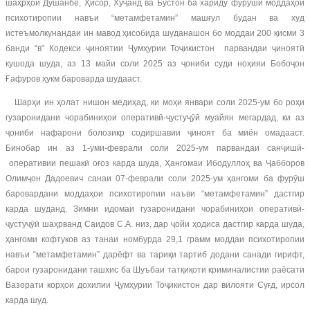
шаҳрҳои Душанбе, Ҳисор, Хуҷанд ва Бӯстон ба хариду фурӯши моддаҳои
психотиропии навъи “метамфетамин” машғул будан ва худ
истеъмолкунандаи ин мавод ҳисобида шуданашон бо моддаи 200 қисми 3
банди “в” Кодекси ҷиноятии Ҷумҳурии Тоҷикистон парвандаи ҷиноятӣ
кушода шуда, аз 13 майи соли 2025 аз ҷониби суди ноҳияи Бобоҷон
Ғафуров ҳукм бароварда шудааст.
Шарҳи ин ҳолат нишон медиҳад, ки моҳи январи соли 2025-ум бо роҳи
гузаронидани чорабиниҳои оперативӣ-ҷустуҷӯӣ муайян мегардад, ки аз
ҷониби нафарони болозикр содиршавии ҷиноят ба миён омадааст.
Бинобар ин аз 1-уми-феврали соли 2025-ум парвандаи санҷишӣ-
оперативии пешакӣ оғоз карда шуда, Ҳангомаи Ибодуллоҳ ва Ҷабборов
Олимҷон Дадоевич санаи 07-феврали соли 2025-ум ҳангоми ба фурӯш
баровардани моддаҳои психотиропии наъви “метамфетамин” дастгир
карда шуданд. Зимни идомаи гузаронидани чорабиниҳои оперативӣ-
ҷустуҷӯӣ шаҳрванд Саидов С.А. низ, дар ҷойи ҳодиса дастгир карда шуда,
ҳангоми кофтуков аз танаи номбурда 29,1 грамм моддаи психотиропии
навъи “метамфетамин” дарёфт ва тариқи тартиб додани санади гирифт,
барои гузаронидани ташхис ба Шуъбаи татқиқоти криминалистии раёсати
Вазорати корҳои дохилии Ҷумҳурии Тоҷикистон дар вилояти Суғд, ирсол
карда шуд.