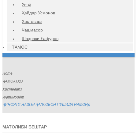
Унҷӣ
Ҳайдар Усмонов
Хистеварз
Чашмасор
Шаҳраки Ғафуров
ТАМОС
Home
ҶАМОАТҲО
Хистеварз
Иҷтимоиёт
ҶИНОЯТИ НАШЪАҶАЛЛОБОН ПУШИДА НАМОНД
МАТОЛИБИ БЕШТАР