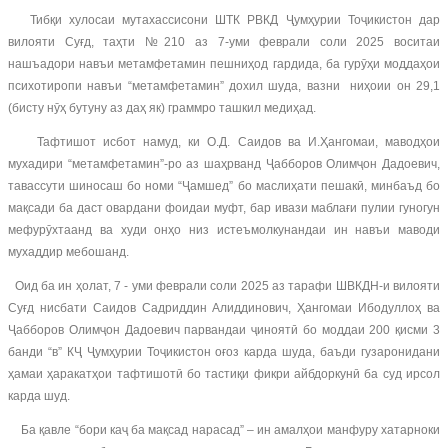
Тибқи хулосаи мутахассисони ШТК РВКД Ҷумҳурии Тоҷикистон дар
вилояти Суғд, таҳти №210 аз 7-уми феврали соли 2025 воситаи
нашъадори навъи метамфетамин пешниҳод гардида, ба гурӯҳи моддаҳои
психотиропи навъи “метамфетамин” дохил шуда, вазни ниҳоии он 29,1
(бисту нӯҳ бутуну аз даҳ як) граммро ташкил медиҳад.
Тафтишот исбот намуд, ки О.Д. Саидов ва И.Ҳангомаи, маводҳои
мухадири “метамфетамин”-ро аз шаҳрванд Ҷабборов Олимҷон Дадоевич,
тавассути шиносаш бо номи “Ҷамшед” бо маслиҳати пешакӣ, минбаъд бо
мақсади ба даст овардани фоидаи муфт, бар ивази маблағи пулии гуногун
мефурӯхтаанд ва худи онҳо низ истеъмолкунандаи ин навъи маводи
мухаддир мебошанд.
Оид ба ин ҳолат, 7 - уми феврали соли 2025 аз тарафи ШВКДН-и вилояти
Суғд нисбати Саидов Садриддин Алиддинович, Ҳангомаи Ибодуллоҳ ва
Ҷабборов Олимҷон Дадоевич парвандаи ҷиноятӣ бо моддаи 200 қисми 3
банди “в” КҶ Ҷумҳурии Тоҷикистон оғоз карда шуда, баъди гузаронидани
ҳамаи ҳаракатҳои тафтишотӣ бо тастиқи фикри айбдоркунӣ ба суд ирсол
карда шуд.
Ба қавле “бори каҷ ба мақсад нарасад” – ин амалҳои манфуру хатарноки