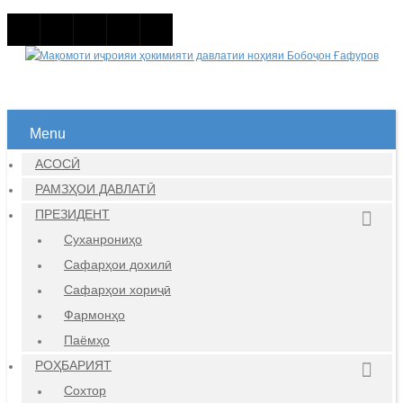
Menu
АСОСӢ
РАМЗҲОИ ДАВЛАТӢ
ПРЕЗИДЕНТ
Суханрониҳо
Сафарҳои дохилӣ
Сафарҳои хориҷӣ
Фармонҳо
Паёмҳо
РОҲБАРИЯТ
Сохтор