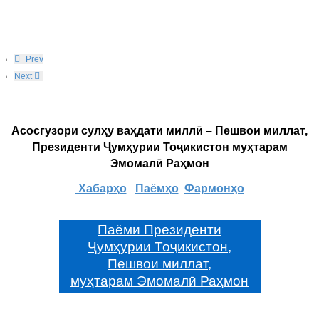
Prev
Next
Асосгузори сулҳу ваҳдати миллӣ – Пешвои миллат,
Президенти Ҷумҳурии Тоҷикистон муҳтарам
Эмомалӣ Раҳмон
Хабарҳо
Паёмҳо
Фармонҳо
Паёми Президенти
Ҷумҳурии Тоҷикистон,
Пешвои миллат,
муҳтарам Эмомалӣ Раҳмон