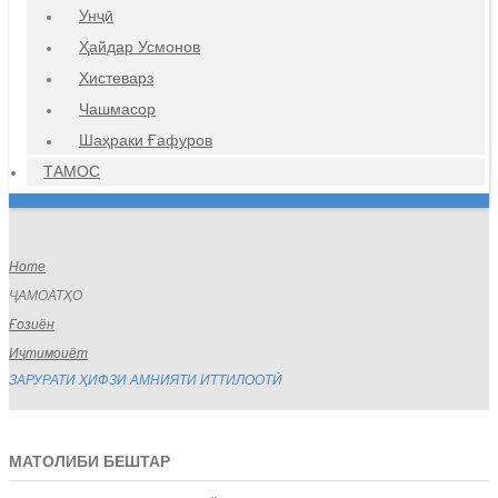
Унҷӣ
Ҳайдар Усмонов
Хистеварз
Чашмасор
Шаҳраки Ғафуров
ТАМОС
Home
ҶАМОАТҲО
Ғозиён
Иҷтимоиёт
ЗАРУРАТИ ҲИФЗИ АМНИЯТИ ИТТИЛООТӢ
МАТОЛИБИ БЕШТАР