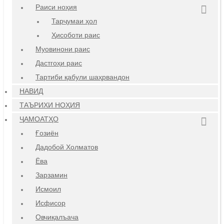
Раиси ноҳия
Тарҷумаи ҳол
Ҳисоботи раис
Муовинони раис
Дастгоҳи раис
Тартиби қабули шаҳрвандон
НАВИД
ТАЪРИХИ НОҲИЯ
ҶАМОАТҲО
Ғозиён
Дадобой Холматов
Ёва
Зарзамин
Исмоил
Исфисор
Овчиқалъача