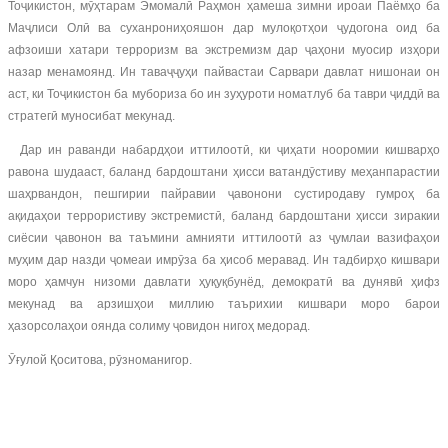
Тоҷикистон, мӯҳтарам Эмомалӣ Раҳмон ҳамеша зимни ироаи Паёмҳо ба
Маҷлиси Олӣ ва суханрониҳояшон дар мулоқотҳои ҷудогона оид ба
афзоиши хатари терроризм ва экстремизм дар ҷаҳони муосир изҳори
назар менамоянд. Ин таваҷҷуҳи пайвастаи Сарвари давлат нишонаи он
аст, ки Тоҷикистон ба мубориза бо ин зуҳуроти номатлуб ба таври ҷиддӣ ва
стратегӣ муносибат мекунад.
Дар ин раванди набардҳои иттилоотӣ, ки ҷиҳати нооромии кишварҳо
равона шудааст, баланд бардоштани ҳисси ватандӯстиву меҳанпарастии
шаҳрвандон, пешгирии пайравии ҷавонони сустиродаву гумроҳ ба
ақидаҳои террористиву экстремистӣ, баланд бардоштани ҳисси зиракии
сиёсии ҷавонон ва таъмини амнияти иттилоотӣ аз ҷумлаи вазифаҳои
муҳим дар назди ҷомеаи имрӯза ба ҳисоб меравад. Ин тадбирҳо кишвари
моро ҳамчун низоми давлати ҳуқуқбунёд, демократӣ ва дунявӣ ҳифз
мекунад ва арзишҳои миллию таърихии кишвари моро барои
ҳазорсолаҳои оянда солиму ҷовидон нигоҳ медорад.
Ӯғулой Қоситова, рӯзноманигор.