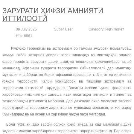
ЗАРУРАТИ ҲИФЗИ АМНИЯТИ
ИТТИЛООТӢ
09 July 2025
Super User
Category:
Иҷтимоиёт
Hits: 6861
Имрӯзҳо терроризм ва экстремизм бо тамоми зуҳуроти номатлубаш
ҳамчун вабои хатарнок доираи васеи кишварҳо ва минтақаҳои оламро
фаро гирифта, зарурати дарки амиқ ва пешгирии ҳамаҷонибаро талаб
менамояд. Афзоиши зуҳуроти терроризми байналмилалӣ дар манотиқи
мухталифи сайёраи мо боиси афзоиши назарраси таблиғот ва интишори
ғояҳои террористӣ, ҷалби ҷонибдорон ва ташкили экстремизм ва
терроризми иттилоотӣ гардидааст. Воситаи асосии чунин фаъолияти
харобиовар имкониятҳои ҳамеша нави воситаҳои интиқоли иттилоот ва
технологияҳои иттилоотӣ мебошад. Дар даҳсолаи охир мисолҳои таблиғи
ифродгароӣ ва терроризм дар интернет мушоҳида мешавад, ки ҳеҷ марзу
бум надорад ва ба осонӣ ба ҳар гӯшаи ҷаҳон паҳн мегардад.
Бояд гуфт, ки дар зарфи солҳои охир зиёда аз сад мамлакати дунё
ҳадафи амалҳои харобкоронаи террористон қарор гирифтаанд. Бар асари