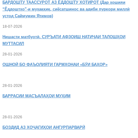
БАРДОШТУ
ТААССУРОТ АЗ ЁДДОШТУ ХОТИРОТ (Дар ҳошияи
“Ёддоштҳо”-и муҳаққиқ, сиёсатшинос ва адиби пуркори миллӣ
устод Саймумин Ятимов)
18-07-2026
Нишасти
матбуотӣ. СУРЪАТИ АФЗОИШ НАТИҶАИ ТАЛОШҲОИ
МУТТАСИЛ
28-01-2026
ОШНОӢ
БО ФАЪОЛИЯТИ ГАРМХОНАИ «БӮИ БАҲОР»
28-01-2026
БАРРАСИИ МАСЪАЛАҲОИ МУҲИМ
28-01-2026
БОЗДИД
АЗ ХОҶАГИҲОИ АНГУРПАРВАРӢ