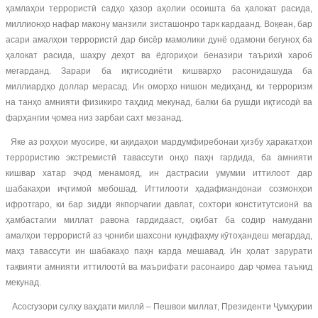
ҳамлаҳои террористӣ садҳо ҳазор аҳолии осоишта ба ҳалокат расида,
миллионҳо нафар макону манзили зисташонро тарк кардаанд. Воқеан, бар
асари амалҳои террористӣ дар бисёр мамолики дунё одамони бегуноҳ ба
ҳалокат расида, шаҳру деҳот ва ёдгориҳои беназири таърихӣ хароб
мегарданд. Зарари ба иқтисодиёти кишварҳо расонидашуда ба
миллиардҳо доллар мерасад. Ин оморҳо нишон медиҳанд, ки терроризм
на танҳо амнияти физикиро таҳдид мекунад, балки ба рушди иқтисодӣ ва
фарҳангии ҷомеа низ зарбаи сахт мезанад.
Яке аз роҳҳои муосире, ки ақидаҳои мардумфиребонаи ҳизбу ҳаракатҳои
террористию экстремистӣ тавассути онҳо паҳн гардида, ба амнияти
кишвар хатар эҷод менамояд, ин дастрасии умумии иттилоот дар
шабакаҳои иҷтимоӣ мебошад. Иттилооти ҳадафмандонаи созмонҳои
ифротгаро, ки бар зидди якпорчагии давлат, сохтори конститутсионӣ ва
ҳамбастагии миллат равона гардидааст, оқибат ба содир намудани
амалҳои террористӣ аз ҷониби шахсони кундфаҳму кӯтоҳандеш мегардад,
маҳз тавассути ин шабакаҳо паҳн карда мешавад. Ин ҳолат зарурати
тақвияти амнияти иттилоотӣ ва маърифати расонаиро дар ҷомеа таъкид
мекунад.
Асосгузори сулҳу ваҳдати миллӣ – Пешвои миллат, Президенти Ҷумҳурии