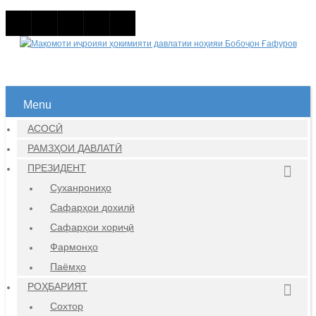
Menu
АСОСӢ
РАМЗҲОИ ДАВЛАТӢ
ПРЕЗИДЕНТ
Суханрониҳо
Сафарҳои дохилӣ
Сафарҳои хориҷӣ
Фармонҳо
Паёмҳо
РОҲБАРИЯТ
Сохтор