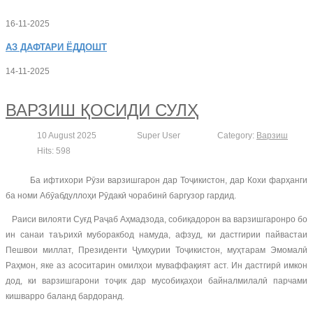
16-11-2025
АЗ
ДАФТАРИ ЁДДОШТ
14-11-2025
ВАРЗИШ ҚОСИДИ СУЛҲ
10 August 2025
Super User
Category:
Варзиш
Hits: 598
Ба ифтихори Рӯзи варзишгарон дар Тоҷикистон, дар Кохи фарҳанги
ба номи Абӯабдуллоҳи Рӯдакӣ чорабинӣ баргузор гардид.
Раиси вилояти Суғд Раҷаб Аҳмадзода, собиқадорон ва варзишгаронро бо
ин санаи таърихӣ муборакбод намуда, афзуд, ки дастгирии пайвастаи
Пешвои миллат, Президенти Ҷумҳурии Тоҷикистон, муҳтарам Эмомалӣ
Раҳмон, яке аз асоситарин омилҳои муваффақият аст. Ин дастгирӣ имкон
дод, ки варзишгарони тоҷик дар мусобиқаҳои байналмилалӣ парчами
кишварро баланд бардоранд.