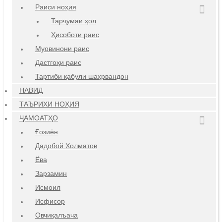
Раиси ноҳия
Тарҷумаи ҳол
Ҳисоботи раис
Муовинони раис
Дастгоҳи раис
Тартиби қабули шаҳрвандон
НАВИД
ТАЪРИХИ НОҲИЯ
ҶАМОАТҲО
Ғозиён
Дадобой Холматов
Ёва
Зарзамин
Исмоил
Исфисор
Овчиқалъача