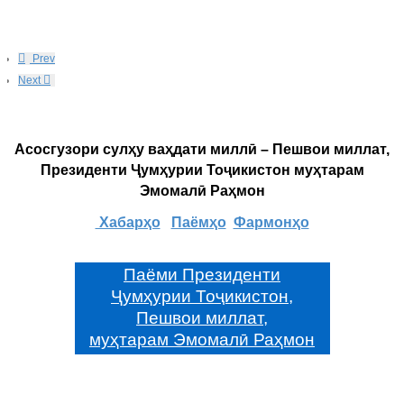
Prev
Next
Асосгузори сулҳу ваҳдати миллӣ – Пешвои миллат,
Президенти Ҷумҳурии Тоҷикистон муҳтарам
Эмомалӣ Раҳмон
Хабарҳо
Паёмҳо
Фармонҳо
Паёми Президенти
Ҷумҳурии Тоҷикистон,
Пешвои миллат,
муҳтарам Эмомалӣ Раҳмон