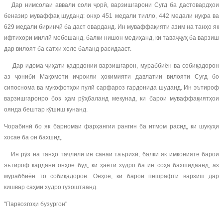
Дар нимсолаи аввали соли ҷорӣ, варзишгарони Суғд ба дастовардҳои
беназир муваффақ шуданд: онҳо 451 медали тилло, 442 медали нуқра ва
629 медали биринҷӣ ба даст оварданд. Ин муваффақияти азим на танҳо як
ифтихори миллӣ мебошанд, балки нишон медиҳанд, ки таваҷҷуҳ ба варзиш
дар вилоят ба сатҳи хеле баланд расидааст.
Дар идома ҷиҳати қадрдонии варзишгарон, мураббиён ва собиқадорон
аз ҷониби Мақомоти иҷроияи ҳокимияти давлатии вилояти Суғд бо
сипоснома ва мукофотҳои пулӣ сарфароз гардонида шуданд. Ин эътироф
варзишгаронро боз ҳам рӯҳбаланд мекунад, ки барои муваффақиятҳои
оянда бештар кӯшиш кунанд.
Чорабинӣ бо як барномаи фарҳангии рангин ба итмом расид, ки шукуҳи
хосае ба он бахшид.
Ин рӯз на танҳо таҷлили ин санаи таърихӣ, балки як имконияте барои
эътироф кардани онҳое буд, ки ҳаёти худро ба ин соҳа бахшидаанд, аз
мураббиён то собиқадорон. Онҳое, ки барои пешрафти варзиш дар
кишвар саҳми худро гузоштаанд.
"Парвозгоҳи бузургон"