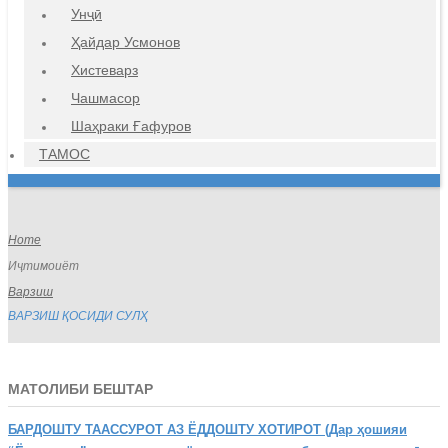
Унҷӣ
Ҳайдар Усмонов
Хистеварз
Чашмасор
Шаҳраки Ғафуров
ТАМОС
Home
Иҷтимоиёт
Варзиш
ВАРЗИШ ҚОСИДИ СУЛҲ
МАТОЛИБИ БЕШТАР
БАРДОШТУ
ТААССУРОТ АЗ ЁДДОШТУ ХОТИРОТ (Дар ҳошияи