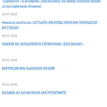
“Ёддоштҳо”-и муҳаққиқ, сиёсатшинос ва адиби пуркори миллӣ
устод Саймумин Ятимов)
18-07-2026
Нишасти
матбуотӣ. СУРЪАТИ АФЗОИШ НАТИҶАИ ТАЛОШҲОИ
МУТТАСИЛ
28-01-2026
ОШНОӢ
БО ФАЪОЛИЯТИ ГАРМХОНАИ «БӮИ БАҲОР»
28-01-2026
БАРРАСИИ МАСЪАЛАҲОИ МУҲИМ
28-01-2026
БОЗДИД
АЗ ХОҶАГИҲОИ АНГУРПАРВАРӢ