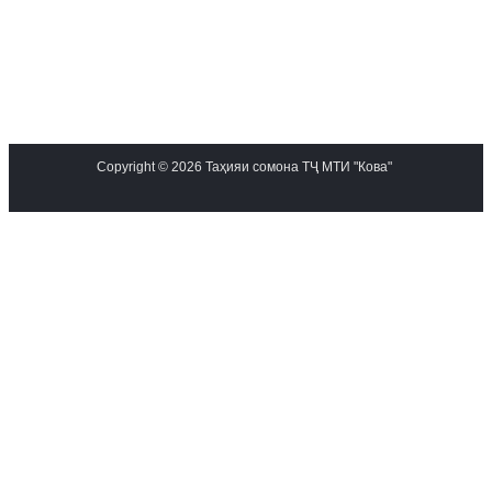
Copyright © 2026 Таҳияи сомона ТҶ МТИ "Кова"