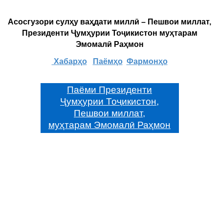
Асосгузори сулҳу ваҳдати миллӣ – Пешвои миллат,
Президенти Ҷумҳурии Тоҷикистон муҳтарам
Эмомалӣ Раҳмон
Хабарҳо
Паёмҳо
Фармонҳо
Паёми Президенти
Ҷумҳурии Тоҷикистон,
Пешвои миллат,
муҳтарам Эмомалӣ Раҳмон