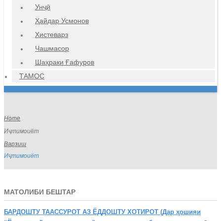
Унҷӣ
Ҳайдар Усмонов
Хистеварз
Чашмасор
Шаҳраки Ғафуров
ТАМОС
Home
Иҷтимоиёт
Варзиш
Иҷтимоиёт
МАТОЛИБИ БЕШТАР
БАРДОШТУ
ТААССУРОТ АЗ ЁДДОШТУ ХОТИРОТ (Дар ҳошияи