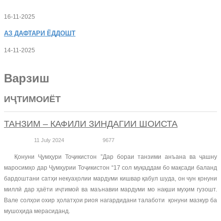
16-11-2025
АЗ
ДАФТАРИ ЁДДОШТ
14-11-2025
Варзиш
ИҶТИМОИЁТ
ТАНЗИМ – КАФИЛИ ЗИНДАГИИ ШОИСТА
11 July 2024
9677
Қонуни Ҷумҳури Тоҷикистон ”Дар бораи танзими анъана ва ҷашну
маросимҳо дар Ҷумҳурии Тоҷикистон “17 сол муқаддам бо мақсади баланд
бардоштани сатҳи некуаҳолии мардуми кишвар қабул шуда, он чун қонуни
миллӣ дар ҳаёти иҷтимоӣ ва маънавии мардуми мо нақши муҳим гузошт.
Вале солҳои охир ҳолатҳои риоя нагардидани талаботи қонуни мазкур ба
мушоҳида мерасиданд.