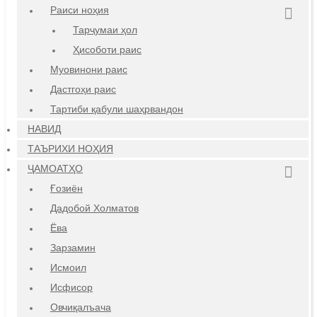
Раиси ноҳия
Тарҷумаи ҳол
Ҳисоботи раис
Муовинони раис
Дастгоҳи раис
Тартиби қабули шаҳрвандон
НАВИД
ТАЪРИХИ НОҲИЯ
ҶАМОАТҲО
Ғозиён
Дадобой Холматов
Ёва
Зарзамин
Исмоил
Исфисор
Овчиқалъача