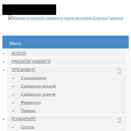
Menu
АСОСӢ
РАМЗҲОИ ДАВЛАТӢ
ПРЕЗИДЕНТ
Суханрониҳо
Сафарҳои дохилӣ
Сафарҳои хориҷӣ
Фармонҳо
Паёмҳо
РОҲБАРИЯТ
Сохтор