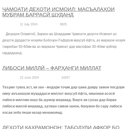
ҶАМОАТИ ДЕҲОТИ ИСМОИЛ: МАСЪАЛАҲОИ
МУБРАМ БАРРАСӢ ШУДАНД
11 July 2024
9825
Деҳаҳои Оламтоб, Заркон ва Шоқадами Ҷамоати деҳоти Исмоил аз
деҳоти дурдасти ноҳияи Бобоҷон Ғафуров маҳсуб ёфта, аз маркази ноҳия
тақрибан 50-60км ва аз маркази Ҷамоат дар масофаи 30-40км ҷойгир
гардидаанд.
ЛИБОСИ МИЛЛӢ – ФАРҲАНГИ МИЛЛАТ
22 June 2024
10257
Таърих гувоҳ аст, ки зан - модари тоҷик дар ҳама давру замон посдори
оину анъанаҳои муқаддаси миллат маҳсуб ёфта, нишонаи асосӣ
либоси миллии онҳо ба шумор меравад. Вақте ки сухан дар бораи
либоси миллӣ меравад, ҳатман симои занон, бонувон бо сару либоси
хосаи зебо пеши назар менамоянд.
ДЕҲОТИ КАҲРАМОНОН: ТАБОДУЛИ АФКОР БО