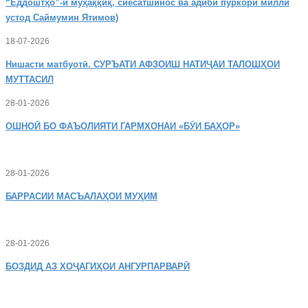
“Ёддоштҳо”-и муҳаққиқ, сиёсатшинос ва адиби пуркори миллӣ
устод Саймумин Ятимов)
18-07-2026
Нишасти
матбуотӣ. СУРЪАТИ АФЗОИШ НАТИҶАИ ТАЛОШҲОИ
МУТТАСИЛ
28-01-2026
ОШНОӢ
БО ФАЪОЛИЯТИ ГАРМХОНАИ «БӮИ БАҲОР»
28-01-2026
БАРРАСИИ МАСЪАЛАҲОИ МУҲИМ
28-01-2026
БОЗДИД
АЗ ХОҶАГИҲОИ АНГУРПАРВАРӢ