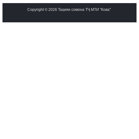
Copyright © 2026 Таҳияи сомона ТҶ МТИ "Кова"