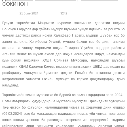
СОКИНОН
21 June 2024
9242
Гуруҳи тарғиботии Мақомоти иҷроияи ҳокимияти давлатии ноҳияи
Бобоҷон Ғафуров дар ҳайати мудири шуъбаи рушди иҷтимоӣ ва робита бо
ҷомеаи дастгоҳи раиси ноҳия Халифаёр Парвиз, мудири шуъбаи кор бо
занон ва оила Ҳоҷибоева Ӯғулой, мудири бахши кор бо дин, танзими
анъана ва ҷашну маросими ноҳия Темиров Улуғбек, сардори раёсати
Агентии менат ва шуҳли аҳолӣ дар ноҳия Искандаров Фирӯз, намояндаи
кумиҷроияи ноҳиявии ҲХДТ Солиева Муяссара, намояндаи шуъбаи
ноҳиявии КДАМ Каримов Комил, нозирони минтақавии ШВКД дар ноҳия ва
роҳбарияту масъулони Ҷамоати деҳоти Ғозиён бо сокинони деҳоти
Каҳрамонони ҷамоати Ғозиён мулоқот ва корҳои фаҳмондадиҳӣ доир
намуданд.
Тарғиботчиён зимни мулоқотҳо бо ёдрасӣ аз эълон гардидани соли 2024 -
Соли маърифати ҳуқуқӣ доир ба муҳтавои мулоқоти Президенти Ҷумҳурии
Тоҷикистон бо фаъолон, намояндагони ҷомеа ва ходимони дини кишвар
(09.03.2024) оид ба масъалаҳои падидаҳои номатлуби ҷомеа, пешгирии
шомилшавии ҷавонон ба равияҳои экстремистию террористӣ, тадриси
ғайрирасмии динӣ, хушунати хонаводагӣ, ҷудошавии оилаҳои ҷавон,