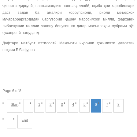
ҷиноятсодиркунӣ, нашъамандию нашъаҷаллобӣ, оқибатҳои харобиовари
даст задан ба амалҳои коррупсионӣ, риояи меъёрҳои
муқарарраргардидаи баргузории ҷашну маросимҳои миллӣ, фарҳанги
либоспушии миллии занону бонувон ва дигар масъалаҳои мубрами рӯз
суханронӣ намуданд.
Дафтари матбуот иттилоотӣ Мақомоти иҷроияи ҳокимияти давлатии
ноҳияи Б.Ғафуров
Page 6 of 8
Start
1
2
3
4
5
6
7
8
End