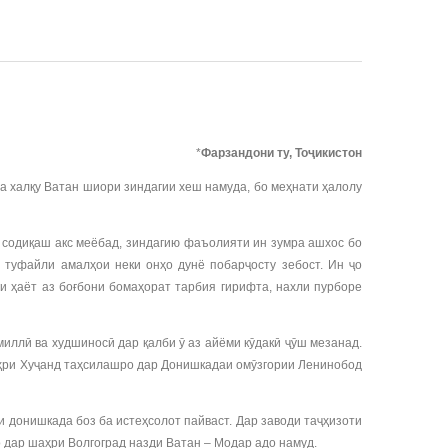
*
Фарзандони ту, Тоҷикистон
а халқу Ватан шиори зиндагии хеш намуда, бо меҳнати ҳалолу
содиқаш акс меёбад, зиндагию фаъолияти ин зумра ашхос бо
и туфайли амалҳои неки онҳо дунё побарҷосту зебост. Ин ҷо
ғи ҳаёт аз боғбони бомаҳорат тарбия гирифта, нахли пурборе
иллӣ ва худшиносӣ дар қалби ӯ аз айёми кӯдакӣ ҷӯш мезанад.
аҳри Хуҷанд таҳсилашро дар Донишкадаи омӯзгории Ленинобод
донишкада боз ба истеҳсолот пайваст. Дар заводи таҷҳизоти
 дар шаҳри Волгоград назди Ватан – Модар адо намуд.