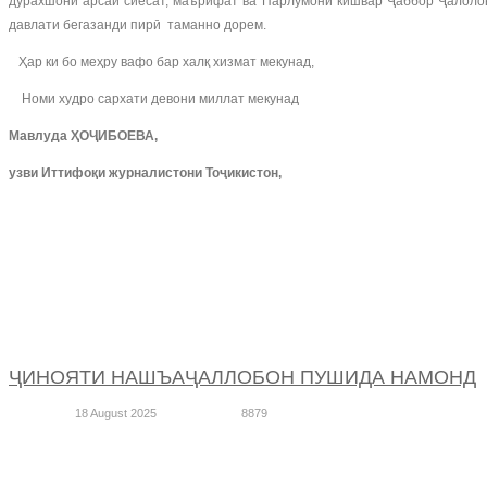
дурахшони арсаи сиёсат, маърифат ва Парлумони кишвар Ҷаббор Ҷалолови
давлати бегазанди пирӣ таманно дорем.
Ҳар ки бо меҳру вафо бар халқ хизмат мекунад,
Номи худро сархати девони миллат мекунад
Мавлуда ҲОҶИБОЕВА,
узви Иттифоқи журналистони Тоҷикистон,
ҶИНОЯТИ НАШЪАҶАЛЛОБОН ПУШИДА НАМОНД
18 August 2025
8879