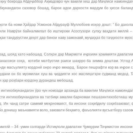
еҳну боирода Абдуҷаббор Аҳмадовро чун вакили хеш дар Маҷлиси намояндаг
бкунандагон сазовор бошад, барои адои дархости мардум бо ҳисси балан
ти ба номи Ҳайдар Усмонов Абдурауф Муллобоев изҳор дошт: ” Бо дахола
лили Наврӯзи байналмилал бо иштироки Асосгузори сулҳу ваҳдати миллӣ 
аи тандурустии деҳот дар бинои наву замонавӣ, муҷаҳҳаз бо таҷҳизоти муо
орад, шояд хато набошад. Солҳои дар Мақомоти иҷроияи ҳокимияти давлат
тахассиси соҳа, котиби матбуотии раиси шаҳрро ба зимма доштам. Устод
нди масъулияту кордонӣ онро иҷро мекард, Барои пешрафти кор ва иҷрои 
мудани он бо муомилаи хуш ва ҷиддияти хос маслиҳатҳои судманд медод. 
ри ҳар роҳбари кордону дурандеш мебошад.
интихобкунандагон ӯро чун номзади арзанда ба вакилии Маҷлиси намоянда
ости интихобкунандагон ва татбиқи амалии барномаи пешазинтихоботиаш му
д. Ин чанд сатри самимӣ меҳрномаест, ба инсони соҳибдилу соҳибзаковат
 бо донишу маънавияти воло, заковати беҳамто, фаъолияти вусъатбору саз
ллӣ – 34 -умин солгарди Истиқлоли давлатии Ҷумҳурии Тоҷикистон инсони 