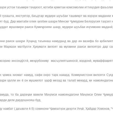
ҳои устои таъмири таҷҳизот, котиби кумитаи комсомолии иттиҳодия фаъолия
 гузашта, инстуктор, баъдтар мудири шуъбаи ташвиқот ва корҳои мадании
оят буд. Дар мактаби олии ҳизбии шаҳри Мински Ҷумҳурии Белорусия таҳсил
 муддат мушовири раиси Кумиҷроияи шаҳр, мудири шуъбаи иҷтимоию маданӣ
вини раиси шаҳри Хуҷанд таъинаш намуданд ва дар ин вазифа бо қобилияти
и Маркази матбуоти Ҳукумати вилоят ва муовини раиси вилоятро дар са
хоксорию инсондӯстӣ, меҳрубониву масъулиятшиносӣ, кордонӣ, муваффақият
 ҷомеа хизмат намуд, сафи онро тарк накард. Коммунистони вилояти Суғд 
аҳри ҳалли ин ё он мушкилот ҳарф мезад ва талаб мекард, ки намояндаго
намуда, то ба дараҷаи вакили Маҷлиси намояндагони Маҷлиси Олии Ҷумҳу
дарди дили дардошнояш буд.
навбат ( даъвати 4-5) сокинони Ҷамоатҳои деҳоти Унҷӣ, Ҳайдар Усмонов, 