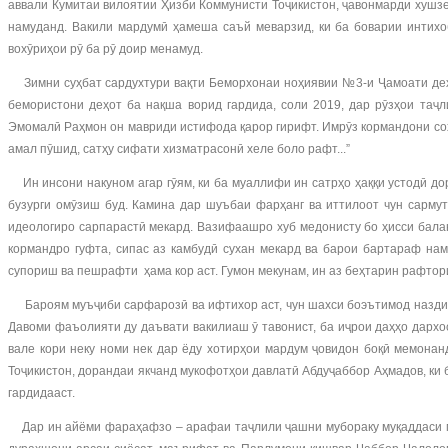
аввали Кумитаи вилоятии Ҳизби Коммунисти Тоҷикистон, ҷавонмарди хушз
намуданд. Вакили мардумӣ ҳамеша саъй меварзид, ки ба боварии интихо
вохӯриҳои рӯ ба рӯ доир менамуд.
Зимни суҳбат сардухтури вақти Беморхонаи ноҳиявии №3-и Ҷамоати деҳо
бемористони деҳот ба нақша ворид гардида, соли 2019, дар рӯзҳои таҷ
Эмомалӣ Раҳмон он мавриди истифода қарор гирифт. Имрӯз кормандони соҳ
амал пӯшид, сатҳу сифати хизматрасонӣ хеле боло рафт...”
Ин инсони накуном агар гӯям, ки ба муаллифи ин сатрҳо ҳаққи устодӣ д
бузурги омӯзиш буд. Камина дар шуъбаи фарҳанг ва иттилоот чун сарму
идеологиро сарпарастӣ мекард. Вазифаашро хуб медонисту бо ҳисси бала
кормандро гуфта, сипас аз камбудӣ сухан мекард ва барои бартараф на
супориш ва пешрафти ҳама кор аст. Гумон мекунам, ин аз беҳтарин рафто
Бароям муъҷиби сарфарозӣ ва ифтихор аст, чун шахси боэътимод назди 
Давоми фаъолияти ду даъвати вакилиаш ӯ тавонист, ба иҷрои даҳҳо дарх
вале кори неку номи нек дар ёду хотирҳои мардум ҷовидон боқӣ мемонан
Тоҷикистон, дорандаи якчанд мукофотҳои давлатӣ Абдуҷаббор Аҳмадов, ки
гардидааст.
Дар ин айёми фараҳафзо – арафаи таҷлили ҷашни мубораку муқаддаси ми