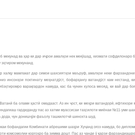
 мекунад ва ҳар ки дар иҷрои амалҳои нек мекӯшад, хизмати софдилонаро б
 эҳтиром мекунанд.
р халқу мамлакат дар симои шахсиятҳои маъруф, амалҳои неки фарзандони 
низ инсонҳои поктинату меҳнатдӯст, бофарҳангу ватандӯст кам нестанд, к
эҳтиромро варақгардон намуда, кас ба чунин хулоса меояд, ки вай дар бо
танӣ ба олами ҳастӣ омадааст. Аз ин ҷост, ки меҳри ватандорӣ, ифтихори м
индагиаш гардиданду пас аз хатми муассисаи таҳсилоти миёнаи №11-уми ш
а дода, чун донишҷӯи фаъолу ташкилотчӣ шинохта шуд.
аи бофандагии Комбинати абрешими шаҳри Хуҷанд оғоз намуда, бо дипломи 
оти комсомолии коргоҳро ба зимма дошт. Пас аз чанде ӯ қарзи фарзандиашро