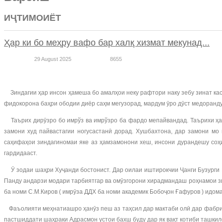
ИҶТИМОИЁТ
Ҳар ки бо меҳру вафо бар халқ хизмат мекунад...
29 August 2025
8655
Зиндагии ҳар инсон ҳамеша бо амалҳои неку рафтори наку зебу зинат касб
фидокорона баҳри ободии диёр саҳм мегузорад, мардум ӯро дӯст медоранду
Таърих дирӯзро бо имрўз ва имрўзро ба фардо мепайвандад. Таърихи ҳа
замони худ пайвастагии ногусастанӣ дорад. Хушбахтона, дар замони мо 
саҳифаҳои зиндагиномаи яке аз ҳамзамонони хеш, инсони дурандешу соҳиб
гардидааст.
Ӯ зодаи шаҳри Хуҷанди бостонист. Дар оилаи иштирокчии Ҷанги Бузурги Ва
Панду андарзи модари тарбиятгар ва омӯзгорони хирадмандаш роҳнамои з
ба номи С.М.Киров ( имрӯза ДДХ ба номи академик Бобоҷон Ғафуров ) идом
Фаъолияти меҳнатиашро ҳанӯз пеш аз таҳсил дар мактаби олӣ дар фабрик
пастшиддати шаҳраки Адрасмон устои бахш буду дар як вақт котиби ташкил