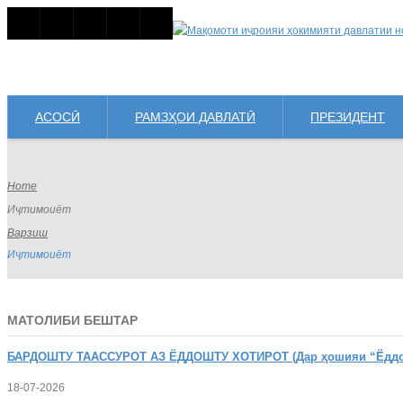
АСОСӢ
РАМЗҲОИ ДАВЛАТӢ
ПРЕЗИДЕНТ
Home
Иҷтимоиёт
Варзиш
Иҷтимоиёт
МАТОЛИБИ БЕШТАР
БАРДОШТУ
ТААССУРОТ АЗ ЁДДОШТУ ХОТИРОТ (Дар ҳошияи “Ёддошт
18-07-2026