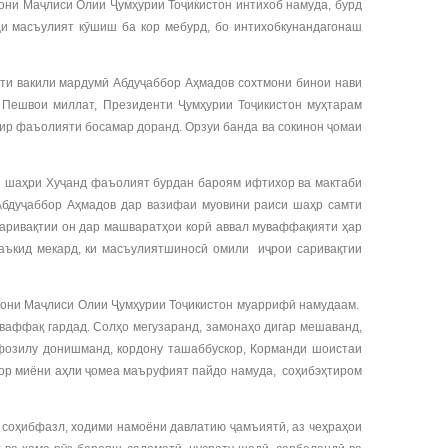
они Маҷлиси Олии Ҷумҳурии Тоҷикистон интихоб намуда, бурд
ди масъулият кӯшиш ба кор мебурд, бо интихобкунандагонаш
ти вакили мардумӣ Абдуҷаббор Аҳмадов сохтмони бинои нави
– Пешвои миллат, Президенти Ҷумҳурии Тоҷикистон муҳтарам
сир фаъолияти босамар доранд. Орзуи банда ва сокинон ҷомаи
ии шаҳри Хуҷанд фаъолият бурдан бароям ифтихор ва мактаби
 Абдуҷаббор Аҳмадов дар вазифаи муовини раиси шаҳр самти
саривақтии он дар машваратҳои корӣ аввал муваффақияти ҳар
Таъкид мекард, ки масъулиятшиносӣ омили иҷрои саривақтии
гони Маҷлиси Олии Ҷумҳурии Тоҷикистон муаррифӣ намудаам.
ваффақ гардад. Солҳо мегузаранд, замонаҳо дигар мешаванд,
, фозилу донишманд, кордону ташаббускор, Корманди шоистаи
овор миёни аҳли ҷомеа маъруфият пайдо намуда, соҳибэҳтиром
соҳибфазл, ходими намоёни давлатию ҷамъиятӣ, аз чеҳраҳои