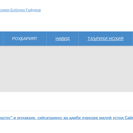
РОҲБАРИЯТ
НАВИД
ТАЪРИХИ НОҲИЯ
ҳо”-и муҳаққиқ, сиёсатшинос ва адиби пуркори миллӣ устод Сай