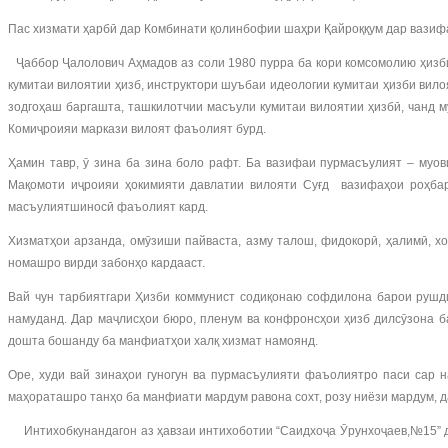
Пас хизмати ҳарбӣ дар Комбинати қолинбофии шаҳри Қайроққум дар вазифа
Ҷаббор Ҷалолович Аҳмадов аз соли 1980 пурра ба кори комсомолию ҳизбӣ
кумитаи вилоятии ҳизб, инструктори шуъбаи идеологии кумитаи ҳизби вил
зодгоҳаш баргашта, ташкилотчии масъули кумитаи вилоятии ҳизбӣ, чанд
Комиҷроияи маркази вилоят фаъолият бурд.
Ҳамин тавр, ӯ зина ба зина боло рафт. Ба вазифаи пурмасъулият – муо
Мақомоти иҷроияи ҳокимияти давлатии вилояти Суғд вазифаҳои роҳбар
масъулиятшиносӣ фаъолият кард.
Хизматҳои арзанда, омӯзиши пайваста, азму талош, фидокорӣ, ҳалимӣ, 
номашро вирди забонҳо кардааст.
Вай чун тарбиятгари Ҳизби коммунист содиқонаю софдилона барои рушди
намуданд. Дар маҷлисҳои бюро, пленум ва конфронсҳои ҳизб дилсӯзона б
дошта бошанду ба манфиатҳои халқ хизмат намоянд.
Оре, худи вай зинаҳои гуногун ва пурмасъулияти фаъолиятро паси сар 
маҳораташро танҳо ба манфиати мардум равона сохт, розу ниёзи мардум, 
Интихобкунандагон аз ҳавзаи интихоботии “Саидхоҷа Ӯрунхоҷаев,№15” ду 