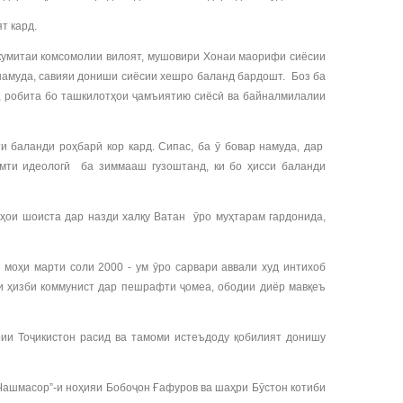
т кард.
 кумитаи комсомолии вилоят, мушовири Хонаи маорифи сиёсии
 намуда, савияи дониши сиёсии хешро баланд бардошт. Боз ба
, робита бо ташкилотҳои ҷамъиятию сиёсӣ ва байналмилалии
 баланди роҳбарӣ кор кард. Сипас, ба ӯ бовар намуда, дар
мти идеологӣ ба зиммааш гузоштанд, ки бо ҳисси баланди
ҳои шоиста дар назди халқу Ватан ӯро муҳтарам гардонида,
моҳи марти соли 2000 - ум ӯро сарвари аввали худ интихоб
ни ҳизби коммунист дар пешрафти ҷомеа, ободии диёр мавқеъ
рии Тоҷикистон расид ва тамоми истеъдоду қобилият донишу
“Чашмасор”-и ноҳияи Бобоҷон Ғафуров ва шаҳри Бӯстон котиби