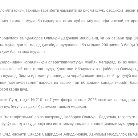
оияти қонун, таҳкими тартиботи ҷамъиятӣ ва риояи ҳуқуқу озодиҳои инсон 
ста амал намуда, бо кирдорҳои номатлуб шаъну шарафи инсонӣ, эҳтирому
одуллоҳ ва Ҷабборов Олимҷон Дадоевич мебошанд, ки бо сабаби дар шаҳ
молкунандаи ин мавод ҳисобида шуданашон бо моддаи 200 қисми 3 банди “
в ҳукм бароварда шудааст.
узаронидани чорабиниҳои оперативӣ-ҷустуҷӯӣ муайян мегардад, ки аз ҷони
ивии пешакӣ оғоз карда шуда, Ҳангомаи Ибодуллоҳ ва Ҷабборов Олимҷон 
 шуданд. Зимни идомаи гузаронидани чорабиниҳои оперативӣ-ҷустуҷӯӣ шаҳр
авъи “метамфетамин” дарёфт ва тариқи тартиб додани санади гирифт, бар
рсол карда шуд.
яти Суғд, таҳти №210 аз 7-уми феврали соли 2025 воситаи нашъадори н
у нӯҳ бутуну аз даҳ як) граммро ташкил медиҳад.
ри “метамфетамин”-ро аз шаҳрванд Ҷабборов Олимҷон Дадоевич, тавассути 
мефурӯхтаанд ва худи онҳо низ истеъмолкунандаи ин навъи маводи мухаддир
и Суғд нисбати Саидов Садриддин Алиддинович, Ҳангомаи Ибодуллоҳ ва Ҷ