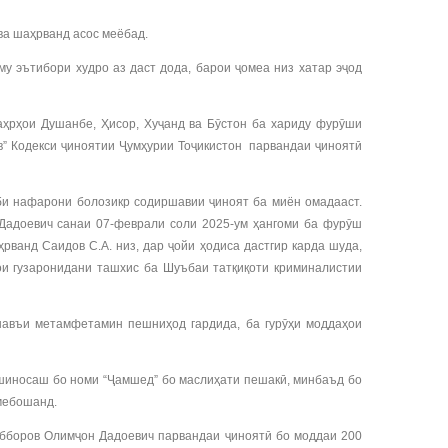
ва шаҳрванд асос меёбад.
 эътибори худро аз даст дода, барои ҷомеа низ хатар эҷод
рҳои Душанбе, Ҳисор, Хуҷанд ва Бӯстон ба хариду фурӯши
в” Кодекси ҷиноятии Ҷумҳурии Тоҷикистон парвандаи ҷиноятӣ
би нафарони болозикр содиршавии ҷиноят ба миён омадааст.
Дадоевич санаи 07-феврали соли 2025-ум ҳангоми ба фурӯш
ванд Саидов С.А. низ, дар ҷойи ҳодиса дастгир карда шуда,
ои гузаронидани ташхис ба Шуъбаи татқиқоти криминалистии
авъи метамфетамин пешниҳод гардида, ба гурӯҳи моддаҳои
шиносаш бо номи “Ҷамшед” бо маслиҳати пешакӣ, минбаъд бо
 мебошанд.
абборов Олимҷон Дадоевич парвандаи ҷиноятӣ бо моддаи 200