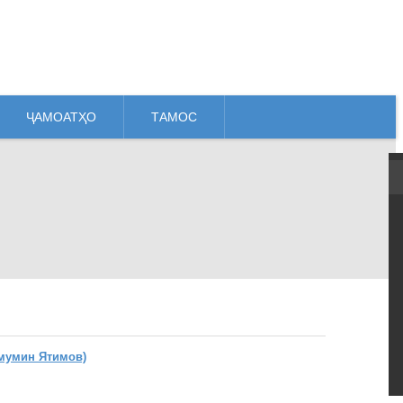
ҶАМОАТҲО
ТАМОС
мумин Ятимов)