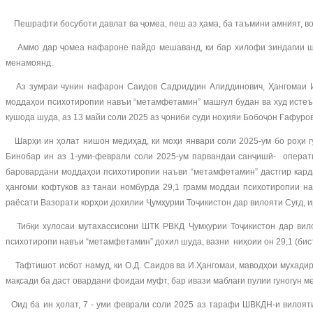
Пешрафти босуботи давлат ва ҷомеа, пеш аз ҳама, ба таъмини амният, вол
Аммо дар ҷомеа нафароне пайдо мешаванд, ки бар хилофи зиндагии шои
менамоянд.
Аз зумраи чунин нафарон Саидов Садриддин Алиддинович, Ҳангомаи Иб
моддаҳои психотиропии навъи “метамфетамин” машғул будан ва худ истеъ
кушода шуда, аз 13 майи соли 2025 аз ҷониби суди ноҳияи Бобоҷон Ғафуро
Шарҳи ин ҳолат нишон медиҳад, ки моҳи январи соли 2025-ум бо роҳи г
Бинобар ин аз 1-уми-феврали соли 2025-ум парвандаи санҷишӣ- операт
баровардани моддаҳои психотиропии наъви “метамфетамин” дастгир карда
ҳангоми кофтуков аз танаи номбурда 29,1 грамм моддаи психотиропии н
раёсати Вазорати корҳои дохилии Ҷумҳурии Тоҷикистон дар вилояти Суғд, и
Тибқи хулосаи мутахассисони ШТК РВКД Ҷумҳурии Тоҷикистон дар вило
психотиропи навъи “метамфетамин” дохил шуда, вазни ниҳоии он 29,1 (бист
Тафтишот исбот намуд, ки О.Д. Саидов ва И.Ҳангомаи, маводҳои мухади
мақсади ба даст овардани фоидаи муфт, бар ивази маблағи пулии гуногун 
Оид ба ин ҳолат, 7 - уми феврали соли 2025 аз тарафи ШВКДН-и вилоят