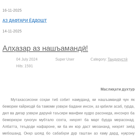
16-11-2025
АЗ
ДАФТАРИ ЁДДОШТ
14-11-2025
Алҳазар аз нашъамандӣ!
04 July 2024
Super User
Category:
Тандурустӣ
Hits: 1591
Маслиҳати духтур
Мутахассисони соҳаи тиб собит намуданд, ки нашъамандӣ чун як
бемории ғайриодӣ ба тамоми узвҳои бадани инсон, аз қабили асаб, гурда,
дил ва дигар узвҳои дарунӣ таъсири манфии худро расонида, инсонро ба
бемориҳои гуногун мубтало сохта, ниҳоят ба марг бурда мерасонад.
Албатта, теъдоди нафароне, ки ба ин кор даст мезананд, ниҳоят зиёд
мебошанд. Онҳо шояд бо сабабҳои дур гаштан аз ғаму дард, нуқсону