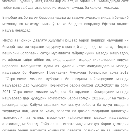
ҷисмонӣ шудани ӯ нест, балки дар он аст, ки одами нашъамандшуда сахт
тобеи нашъа буда, агар онро истеъмол накунад, ба ҳалокат мерасад.
Бинобар ин, бо ваҷҳи бемории нашъа аз тамоми хушиҳои зиндагӣ бенасиб
мемонад ва мақсаду нияти ӯ танҳо ба даст овардану ёфтани андаке
нашъа мегардад.
Имрӯз аз ҷониби давлату Ҳукумати кишвар барои пешгирӣ намудани ин
беморӣ тамоми чораҳои заруриву саривақтӣ андешида мешавад. Ҷиҳати
пешгирии болоравии сатҳи муомилоти ғайриқонунии маводи нашъадор,
истифодаи ғайритиббии он, зиёд шудани теъдоди гирифторони вируси
норасоии масъунияти одам аз ҷумлаи истеъмолкунандагони маводи
нашъадор бо Фармони Президенти Ҷумҳурии Тоҷикистон соли 2013
“Стратегияи миллии мубориза бо гардиши ғайриқонунии маводи
нашъаовар дар Ҷумҳурии Тоҷикистон барои солҳои 2013-2020” ва соли
2021 “Стратегияи миллии мубориза бо гардиши ғайриқонунии маводи
нашъаовар дар Ҷумҳурии Тоҷикистон барои солҳои 2021-2030” ба тасвиб
расонида шуд. Қабули стратегияҳои мазкур вобаста ба вуҷуд омадани
таҳдидҳои нав, қабл аз ҳама, вобаста ба фаъол гардидани ҷиноятҳои
трансмиллӣ, аз ҷумла, муомилоти ғайриқонунии маводи нашъаовар
алоқаманд мебошад. Ғайр аз ин, стратегияҳои мазкур барои ҳамкории
созанда байни мақомоти ҳокимияти давлатӣ, созмонҳо ва ташкилотҳои