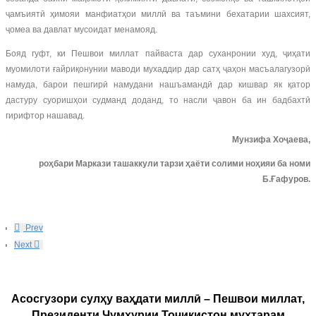
ҷамъиятӣ ҳимояи манфиатҳои миллӣ ва таъмини бехатарии шахсият,
ҷомеа ва давлат мусоидат менамояд.
Бояд гуфт, ки Пешвои миллат пайваста дар суханронии худ, ҷиҳати
муомилоти ғайриқонунии маводи мухаддир дар сатҳ ҷаҳон масъалагузорӣ
намуда, барои пешгирӣ намудани нашъамандӣ дар кишвар як қатор
дастуру суоришҳои судманд доданд, то насли ҷавон ба ин бадбахтӣ
гирифтор нашавад.
Мунзифа Хоҷаева,
роҳбари Маркази ташаккули тарзи ҳаёти солими ноҳияи ба номи
Б.Ғафуров.
Prev
Next
Асосгузори сулҳу ваҳдати миллӣ – Пешвои миллат,
Президенти Ҷумҳурии Тоҷикистон муҳтарам