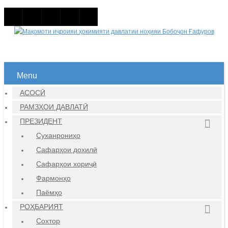
Menu
АСОСӢ
РАМЗҲОИ ДАВЛАТӢ
ПРЕЗИДЕНТ
Суханрониҳо
Сафарҳои дохилӣ
Сафарҳои хориҷӣ
Фармонҳо
Паёмҳо
РОҲБАРИЯТ
Сохтор