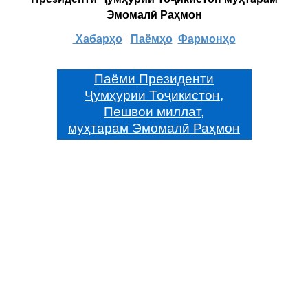
Эмомалӣ Раҳмон
Хабарҳо
Паёмҳо
Фармонҳо
Паёми Президенти
Ҷумҳурии Тоҷикистон,
Пешвои миллат,
муҳтарам Эмомалӣ Раҳмон