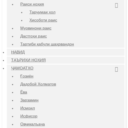
Раиси ноҳия
Тарҷумаи ҳол
Ҳисоботи раис
Муовинони раис
Дастгоҳи раис
Тартиби қабули шаҳрвандон
НАВИД
ТАЪРИХИ НОҲИЯ
ҶАМОАТҲО
Ғозиён
Дадобой Холматов
Ёва
Зарзамин
Исмоил
Исфисор
Овчиқалъача