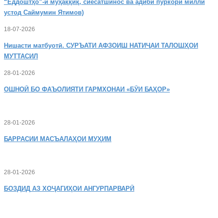
“Ёддоштҳо”-и муҳаққиқ, сиёсатшинос ва адиби пуркори миллӣ
устод Саймумин Ятимов)
18-07-2026
Нишасти
матбуотӣ. СУРЪАТИ АФЗОИШ НАТИҶАИ ТАЛОШҲОИ
МУТТАСИЛ
28-01-2026
ОШНОӢ
БО ФАЪОЛИЯТИ ГАРМХОНАИ «БӮИ БАҲОР»
28-01-2026
БАРРАСИИ МАСЪАЛАҲОИ МУҲИМ
28-01-2026
БОЗДИД
АЗ ХОҶАГИҲОИ АНГУРПАРВАРӢ