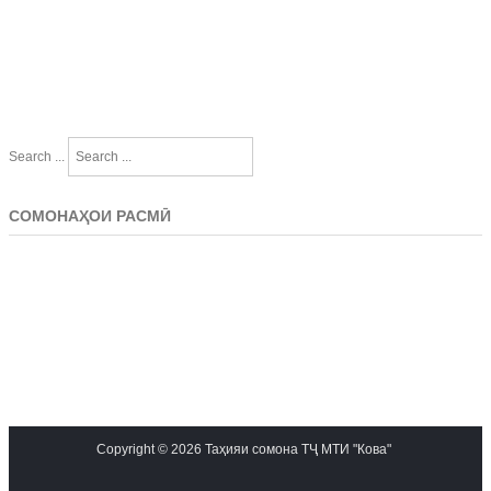
Search ...
СОМОНАҲОИ РАСМӢ
Copyright © 2026 Таҳияи сомона ТҶ МТИ "Кова"