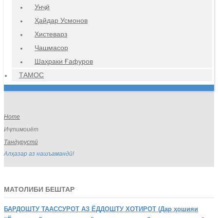
Унҷӣ
Ҳайдар Усмонов
Хистеварз
Чашмасор
Шаҳраки Ғафуров
ТАМОС
Home
Иҷтимоиёт
Тандурустӣ
Алҳазар аз нашъамандӣ!
МАТОЛИБИ БЕШТАР
БАРДОШТУ
ТААССУРОТ АЗ ЁДДОШТУ ХОТИРОТ (Дар ҳошияи