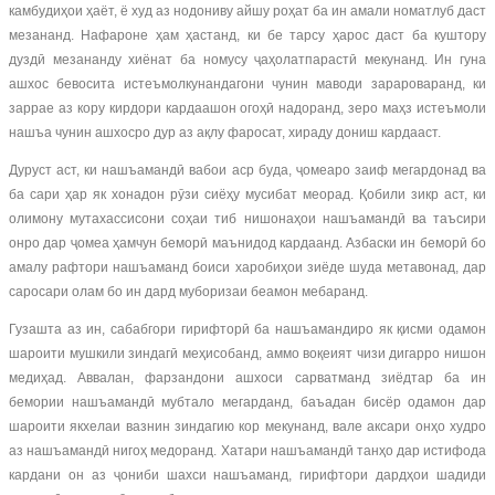
камбудиҳои ҳаёт, ё худ аз нодониву айшу роҳат ба ин амали номатлуб даст
мезананд. Нафароне ҳам ҳастанд, ки бе тарсу ҳарос даст ба куштору
дуздӣ мезананду хиёнат ба номусу ҷаҳолатпарастӣ мекунанд. Ин гуна
ашхос бевосита истеъмолкунандагони чунин маводи зарароваранд, ки
заррае аз кору кирдори кардаашон огоҳӣ надоранд, зеро маҳз истеъмоли
нашъа чунин ашхосро дур аз ақлу фаросат, хираду дониш кардааст.
Дуруст аст, ки нашъамандӣ вабои аср буда, ҷомеаро заиф мегардонад ва
ба сари ҳар як хонадон рӯзи сиёҳу мусибат меорад. Қобили зикр аст, ки
олимону мутахассисони соҳаи тиб нишонаҳои нашъамандӣ ва таъсири
онро дар ҷомеа ҳамчун беморӣ маънидод кардаанд. Азбаски ин беморӣ бо
амалу рафтори нашъаманд боиси харобиҳои зиёде шуда метавонад, дар
саросари олам бо ин дард муборизаи беамон мебаранд.
Гузашта аз ин, сабабгори гирифторӣ ба нашъамандиро як қисми одамон
шароити мушкили зиндагӣ меҳисобанд, аммо воқеият чизи дигарро нишон
медиҳад. Аввалан, фарзандони ашхоси сарватманд зиёдтар ба ин
бемории нашъамандӣ мубтало мегарданд, баъадан бисёр одамон дар
шароити якхелаи вазнин зиндагию кор мекунанд, вале аксари онҳо худро
аз нашъамандӣ нигоҳ медоранд. Хатари нашъамандӣ танҳо дар истифода
кардани он аз ҷониби шахси нашъаманд, гирифтори дардҳои шадиди