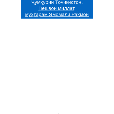
Ҷумҳурии Тоҷикистон,
Пешвои миллат,
муҳтарам Эмомалӣ Раҳмон