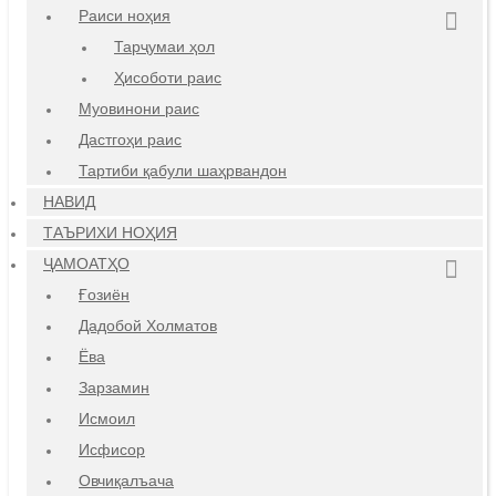
Раиси ноҳия
Тарҷумаи ҳол
Ҳисоботи раис
Муовинони раис
Дастгоҳи раис
Тартиби қабули шаҳрвандон
НАВИД
ТАЪРИХИ НОҲИЯ
ҶАМОАТҲО
Ғозиён
Дадобой Холматов
Ёва
Зарзамин
Исмоил
Исфисор
Овчиқалъача