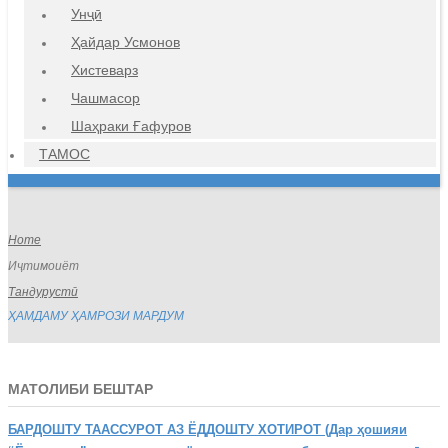
Унҷӣ
Ҳайдар Усмонов
Хистеварз
Чашмасор
Шаҳраки Ғафуров
ТАМОС
Home
Иҷтимоиёт
Тандурустӣ
ҲАМДАМУ ҲАМРОЗИ МАРДУМ
МАТОЛИБИ БЕШТАР
БАРДОШТУ
ТААССУРОТ АЗ ЁДДОШТУ ХОТИРОТ (Дар ҳошияи