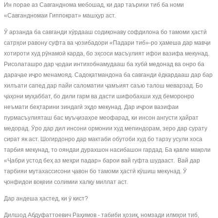
Ин порае аз Савганднома мебошад, ки дар таърихи тиб ба номи
«Савгандномаи Гиппократ» машҳур аст.
Ӯ арзанда ба савганди хӯрдааш содиқонаву софдилона бо тамоми ҳастӣ
сатрҳои равону суфта ва ҷозибадори «Падари тиб»-ро ҳамеша дар мавҷи
хотироти худ рӯнамоӣ карда, бо эҳсоси масъулият ифои вазифа мекунад.
Рисолаташро дар ҷодаи интихобнамудааш ба хубӣ медонад ва онро ба
дараҷае иҷро менамояд. Садоқатмандона ба савганди ёдкардааш дар бар
хилъати сапед дар пайи саломатии ҷамъият саъю талош меварзад. Бо
ҷаҳони муҳаббат, бо дили гарм ва дасти шифобахши худ беморонро
неъмати беҳтарини зиндагӣ эҳдо мекунад. Дар иҷрои вазифаи
пурмасъулияташ бас муъҷизаҳое меофарад, ки инсон ангусти ҳайрат
медорад. Ӯро дар дил инсони ормонии худ мепиндорам, зеро дар сурату
сират як аст. Шогирдонро дар мактаби обутоби худ бо тарзу усули хоса
тарбия мекунад, то ояндаи дурахшон насибашон гардад. Ба қавле мақоли
«Ҷабри устод беҳ аз меҳри падар» барои вай гуфта шудааст. Вай дар
тарбияи мутахассисони ҷавон бо тамоми ҳастӣ кӯшиш мекунад. Ӯ
ҷонфидои воқеии солимии халқу миллат аст.
Дар андеша ҳастед, ки ӯ кист?
Дилшод Абдуфаттоевич Раҳимов - табиби ҳозиқ, номзади илмҳои тиб,