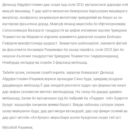
Дилшод Абдуфаттоевич дар соҳаи худ соли 2011 мутахассиси дараҷаи олӣ
маҳсуб мешавад. Ӯ дар ҳаёти меҳнатии беморхона баргузории машварату
маҷлисҳо, конфронсу анҷуманҳои вилоятиву ҷумҳуриявӣ ва берун аз он
иштироки фаъолона дорад. Мавсуф якчанд маротиба бо Ифтихорномаву
Сипосномаҳои Вазорати тандурустӣ ва ҳифзи иҷтимоии аҳолии Ҷумҳурии
Тоҷикистон ва Мақомоти иҷроияи ҳокимияти давлатии ноҳияи Бобоҷон
Ғафуров мукофотонида шудааст. Заҳматҳои шабонарӯзӣ, заковати фитрӣ
ва фаъолияти босамари Раҳимовро ба назар гирифта, соли 2015 ӯро бо
нишони Аълочии тандурустии Ҷумҳурии Тоҷикистон тақдиронидаанд.
Номбурда оиладор ва соҳиби 3 фарзанд мебошад.
Табиби ҳозиқ, пизишки соҳибтаҷриба, ҷарроҳи бомаҳорат Дилшод
Абдуфаттоевич Раҳимов вориси арзандаи Сино буда, ҳамдаму роздони
дардмандон мебошад.Ӯ дар зиндагӣ рисолати худро чун фариштаи наҷот
дар ҳифзи саломатии миллат мепиндорад. На танҳо ба дардҳо дармон
мебахшад, балки бо муъҷизаҳои худ бо пайравӣ ба «Падари тиб» Буқроти
бузург кашшофи ганҷинаи қимматбаҳост. Вирди забонаш сатрҳои зерин
шоир мавҷзанон буда, дар дил меҳри ватандорӣ, дар сар фикри солимӣ ва
дар даст китоби «Ал-Қонун» меросбари асили бузургони соҳаи тиб аст.
Мӯсобой Раҳимов,