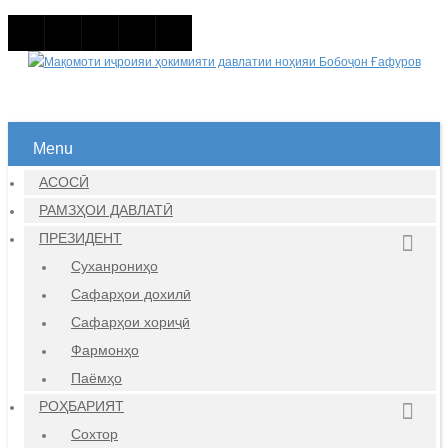
Menu
АСОСӢ
РАМЗҲОИ ДАВЛАТӢ
ПРЕЗИДЕНТ
Суханрониҳо
Сафарҳои дохилӣ
Сафарҳои хориҷӣ
Фармонҳо
Паёмҳо
РОҲБАРИЯТ
Сохтор