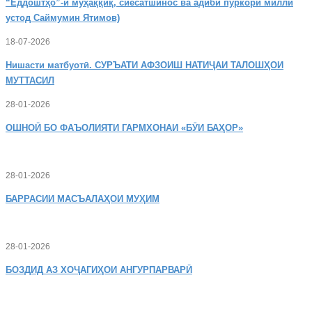
“Ёддоштҳо”-и муҳаққиқ, сиёсатшинос ва адиби пуркори миллӣ
устод Саймумин Ятимов)
18-07-2026
Нишасти
матбуотӣ. СУРЪАТИ АФЗОИШ НАТИҶАИ ТАЛОШҲОИ
МУТТАСИЛ
28-01-2026
ОШНОӢ
БО ФАЪОЛИЯТИ ГАРМХОНАИ «БӮИ БАҲОР»
28-01-2026
БАРРАСИИ МАСЪАЛАҲОИ МУҲИМ
28-01-2026
БОЗДИД
АЗ ХОҶАГИҲОИ АНГУРПАРВАРӢ