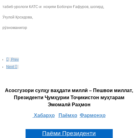
табиб-урологи КАТС-и ноҳияи Бобоҷон Ғафуров, шогирд,
Ӯғулой Қосидова,
рӯзноманигор
Prev
Next
Асосгузори сулҳу ваҳдати миллӣ – Пешвои миллат,
Президенти Ҷумҳурии Тоҷикистон муҳтарам
Эмомалӣ Раҳмон
Хабарҳо
Паёмҳо
Фармонҳо
Паёми Президенти