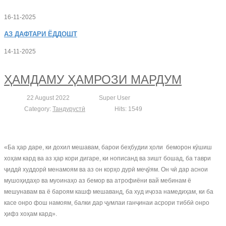
16-11-2025
АЗ
ДАФТАРИ ЁДДОШТ
14-11-2025
ҲАМДАМУ ҲАМРОЗИ МАРДУМ
22 August 2022
Super User
Category:
Тандурустӣ
Hits: 1549
«Ба ҳар даре, ки дохил мешавам, барои беҳбудии ҳоли беморон кӯшиш
хоҳам кард ва аз ҳар кори дигаре, ки нописанд ва зишт бошад, ба таври
ҷиддӣ худдорӣ менамоям ва аз он корҳо дурӣ меҷӯям. Он чӣ дар аснои
мушоҳидаҳо ва муоинаҳо аз бемор ва атрофиёни вай мебинам ё
мешунавам ва ё бароям кашф мешаванд, ба худ иҷоза намедиҳам, ки ба
касе онро фош намоям, балки дар ҷумлаи ганҷинаи асрори тиббӣ онро
ҳифз хоҳам кард».