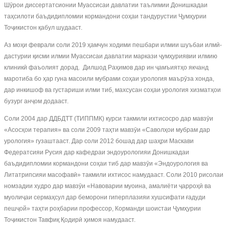
Шӯрои диссертатсионии Муассисаи давлатии таълимии Донишкадаи
таҳсилоти баъдидипломии кормандони соҳаи тандурустии Ҷумҳурии
Тоҷикистон қабул шудааст.
Аз моҳи феврали соли 2019 ҳамчун ходими пешбари илмии шуъбаи илмӣ-
дастурии қисми илмии Муассисаи давлатии маркази ҷумҳуриявии илмию
клиникӣ фаъолият дорад. Дилшод Раҳимов дар ин ҷамъиятҳо якчанд
маротиба бо ҳар гуна масоили мубрами соҳаи урология маърӯза хонда,
дар инкишоф ва густариши илми тиб, махсусан соҳаи урология хизматҳои
бузург анҷом додааст.
Соли 2004 дар ДДБДТТ (ТИППМК) курси такмили ихтисосро дар мавзӯи
«Асосҳои терапия» ва соли 2009 таҳти мавзӯи «Саволҳои мубрам дар
урология» гузаштааст. Дар соли 2012 бошад дар шаҳри Маскави
Федератсияи Русия дар кафедраи эндоурологияи Донишкадаи
баъдидипломии кормандони соҳаи тиб дар мавзӯи «Эндоурология ва
Литатрипсияи масофавӣ» такмили ихтисос намудааст. Соли 2010 рисолаи
номзадии худро дар мавзӯи «Навоварии муоина, амалиёти ҷарроҳӣ ва
муолиҷаи сермаҳсул дар беморони гиперплазияи хушсифати ғадуди
пешҷой» таҳти роҳбарии профессор, Корманди шоистаи Ҷумҳурии
Тоҷикистон Тавфиқ Қодирӣ ҳимоя намудааст.