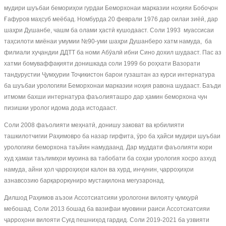
мудири шуъбаи бемориҳои гурдаи Беморхонаи марказии ноҳияи Бобоҷон
Ғафуров маҳсуб меёбад. Номбурда 20 феврали 1976 дар оилаи зиёӣ, дар
шаҳри Душанбе, чашм ба олами ҳастӣ кушодааст. Соли 1993 муассисаи
таҳсилоти миёнаи умумии №90-уми шаҳри Душанберо хатм намуда, ба
филиали хуҷандии ДДТТ ба номи Абӯалӣ ибни Сино дохил шудааст. Пас аз
хатми бомуваффақияти донишкада соли 1999 бо роҳхати Вазорати
тандурустии Ҷумҳурии Тоҷикистон барои гузаштан аз курси интернатура
ба шуъбаи урологияи Беморхонаи марказии ноҳия равона шудааст. Баъди
итмоми бахши интернатура фаъолияташро дар ҳамин беморхона чун
пизишки уролог идома дода истодааст.
Соли 2008 фаъолияти меҳнатӣ, донишу заковат ва қобилияти
ташкилотчигии Раҳимовро ба назар гирфита, ӯро ба ҳайси мудири шуъбаи
урологияи беморхона таъйин намудаанд. Дар муддати фаъолияти кори
худ ҳамаи таълимҳои муоина ва табобати ба соҳаи урология хосро азхуд
намуда, айни ҳол ҷарроҳиҳои калон ва хурд, инчунин, ҷарроҳиҳои
азнавсозию барқароркуниро мустақилона мегузаронад.
Дилшод Раҳимов аъзои Ассотсиатсияи урологони вилояту ҷумҳурӣ
мебошад. Соли 2013 бошад ба вазифаи муовини раиси Ассотсиатсияи
ҷарроҳони вилояти Суғд пешниҳод гардид. Соли 2019-2021 ба узвияти