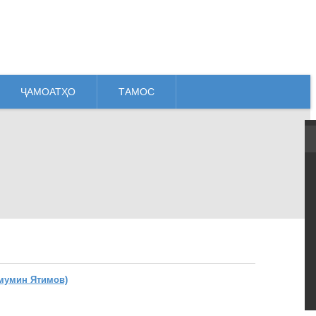
ҶАМОАТҲО
ТАМОС
мумин Ятимов)