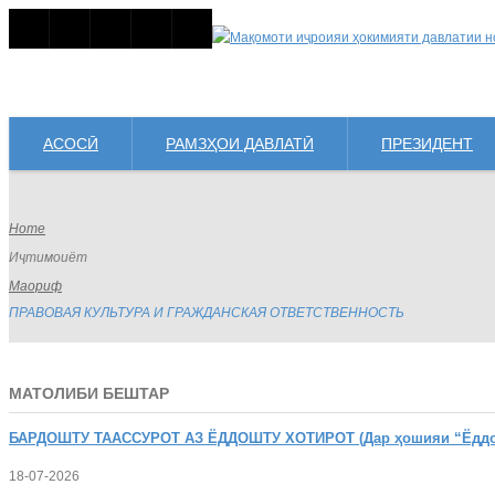
АСОСӢ
РАМЗҲОИ ДАВЛАТӢ
ПРЕЗИДЕНТ
Home
Иҷтимоиёт
Маориф
ПРАВОВАЯ КУЛЬТУРА И ГРАЖДАНСКАЯ ОТВЕТСТВЕННОСТЬ
МАТОЛИБИ БЕШТАР
БАРДОШТУ
ТААССУРОТ АЗ ЁДДОШТУ ХОТИРОТ (Дар ҳошияи “Ёддошт
18-07-2026