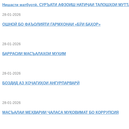
Нишасти
матбуотӣ. СУРЪАТИ АФЗОИШ НАТИҶАИ ТАЛОШҲОИ МУТТ
28-01-2026
ОШНОӢ
БО ФАЪОЛИЯТИ ГАРМХОНАИ «БӮИ БАҲОР»
28-01-2026
БАРРАСИИ МАСЪАЛАҲОИ МУҲИМ
28-01-2026
БОЗДИД
АЗ ХОҶАГИҲОИ АНГУРПАРВАРӢ
28-01-2026
МАСЪАЛАИ
МЕҲВАРИИ ҶАЛАСА МУҚОВИМАТ БО КОРРУПСИЯ