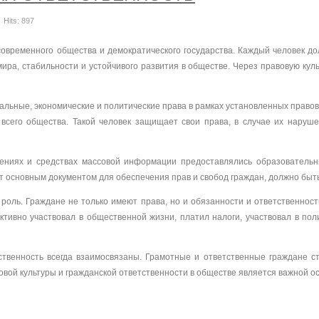
Hits: 897
ременного общества и демократического государства. Каждый человек долж
ира, стабильности и устойчивого развития в обществе. Через правовую куль
альные, экономические и политические права в рамках установленных правов
ах всего общества. Такой человек защищает свои права, в случае их нару
дениях и средствах массовой информации предоставлялись образователь
ит основным документом для обеспечения прав и свобод граждан, должно быть
роль. Граждане не только имеют права, но и обязанности и ответственност
ктивно участвовал в общественной жизни, платил налоги, участвовал в по
тственность всегда взаимосвязаны. Грамотные и ответственные граждане ст
овой культуры и гражданской ответственности в обществе является важной о