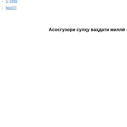
Prev
Next
Асосгузори сулҳу ваҳдати миллӣ