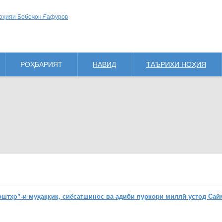
РОҲБАРИЯТ
НАВИД
ТАЪРИХИ НОҲИЯ
ҳо”-и муҳаққиқ, сиёсатшинос ва адиби пуркори миллӣ устод Сай