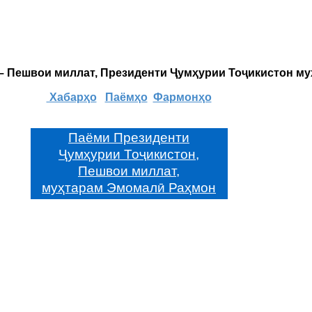
 – Пешвои миллат, Президенти Ҷумҳурии Тоҷикистон м
Хабарҳо
Паёмҳо
Фармонҳо
Паёми Президенти
Ҷумҳурии Тоҷикистон,
Пешвои миллат,
муҳтарам Эмомалӣ Раҳмон