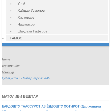
Унҷӣ
Ҳайдар Усмонов
Хистеварз
Чашмасор
Шаҳраки Ғафуров
ТАМОС
Home
Иҷтимоиёт
Маориф
Гуфт устод: «Мабар дарс аз ёд!»
МАТОЛИБИ БЕШТАР
БАРДОШТУ
ТААССУРОТ АЗ ЁДДОШТУ ХОТИРОТ (Дар ҳошияи