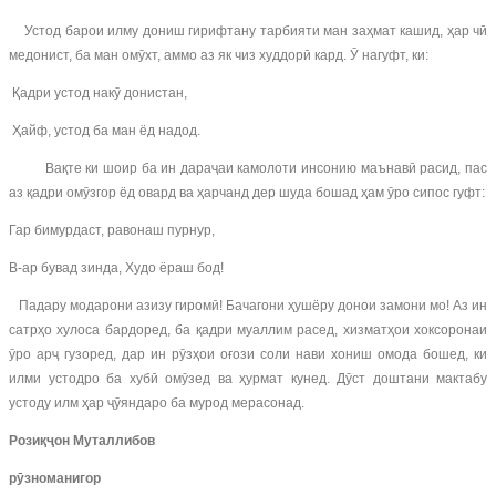
Устод барои илму дониш гирифтану тарбияти ман заҳмат кашид, ҳар чӣ
медонист, ба ман омӯхт, аммо аз як чиз худдорӣ кард. Ӯ нагуфт, ки:
Қадри устод накӯ донистан,
Ҳайф, устод ба ман ёд надод.
Вақте ки шоир ба ин дараҷаи камолоти инсонию маънавӣ расид, пас
аз қадри омӯзгор ёд овард ва ҳарчанд дер шуда бошад ҳам ӯро сипос гуфт:
Гар бимурдаст, равонаш пурнур,
В-ар бувад зинда, Худо ёраш бод!
Падару модарони азизу гиромӣ! Бачагони ҳушёру донои замони мо! Аз ин
сатрҳо хулоса бардоред, ба қадри муаллим расед, хизматҳои хоксоронаи
ӯро арҷ гузоред, дар ин рӯзҳои оғози соли нави хониш омода бошед, ки
илми устодро ба хубӣ омӯзед ва ҳурмат кунед. Дӯст доштани мактабу
устоду илм ҳар ҷӯяндаро ба мурод мерасонад.
Розиқҷон Муталлибов
рӯ
зноманигор