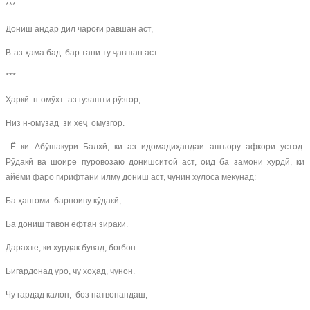
***
Дониш андар дил чароғи равшан аст,
В-аз ҳама бад бар тани ту ҷавшан аст
***
Ҳаркӣ н-омӯхт аз гузашти рӯзгор,
Низ н-омӯзад зи ҳеҷ омӯзгор.
Ё ки Абӯшакури Балхӣ, ки аз идомадиҳандаи ашъору афкори устод
Рӯдакӣ ва шоире пуровозаю донишситой аст, оид ба замони хурдӣ, ки
айёми фаро гирифтани илму дониш аст, чунин хулоса мекунад:
Ба ҳангоми барноиву кӯдакӣ,
Ба дониш тавон ёфтан зиракӣ.
Дарахте, ки хурдак бувад, боғбон
Бигардонад ӯро, чу хоҳад, чунон.
Чу гардад калон, боз натвонандаш,