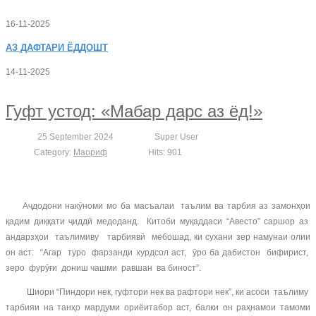
16-11-2025
АЗ
ДАФТАРИ ЁДДОШТ
14-11-2025
Гуфт устод: «Мабар дарс аз ёд!»
25 September 2024
Super User
Category:
Маориф
Hits: 901
Аҷдодони накӯноми мо ба масъалаи таълим ва тарбия аз замонҳои
қадим диққати ҷиддӣ медоданд. Китоби муқаддаси “Авесто” саршор аз
андарзҳои таълимиву тарбиявӣ мебошад, ки сухани зер намунаи олии
он аст: “Агар туро фарзанди хурдсол аст, ӯро ба дабистон бифирист,
зеро фурӯғи дониш чашми равшан ва биност”.
Шиори “Пиндори нек, гуфтори нек ва рафтори нек”, ки асоси таълиму
тарбияи на танҳо мардуми ориёитабор аст, балки он раҳнамои тамоми