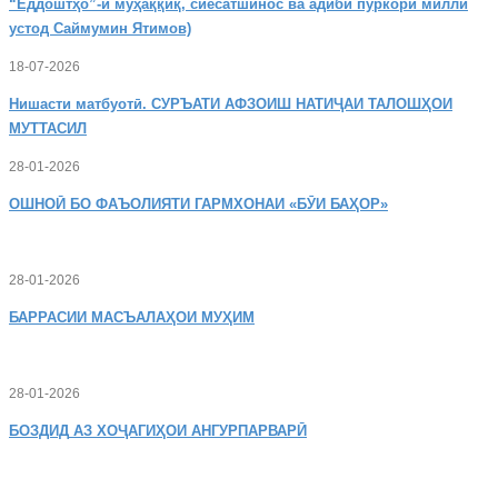
“Ёддоштҳо”-и муҳаққиқ, сиёсатшинос ва адиби пуркори миллӣ
устод Саймумин Ятимов)
18-07-2026
Нишасти
матбуотӣ. СУРЪАТИ АФЗОИШ НАТИҶАИ ТАЛОШҲОИ
МУТТАСИЛ
28-01-2026
ОШНОӢ
БО ФАЪОЛИЯТИ ГАРМХОНАИ «БӮИ БАҲОР»
28-01-2026
БАРРАСИИ МАСЪАЛАҲОИ МУҲИМ
28-01-2026
БОЗДИД
АЗ ХОҶАГИҲОИ АНГУРПАРВАРӢ