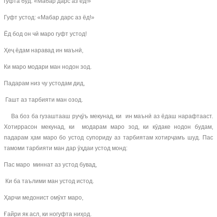
гуфта буд: «Мабар дарс аз ёд!»
Гуфт устод: «Мабар дарс аз ёд!»
Ёд бод он чӣ маро гуфт устод!
Ҳеҷ ёдам наравад ин маънӣ,
Ки маро модари ман нодон зод.
Падарам низ чу устодам дид,
Гашт аз тарбияти ман озод.
Ва боз ба гузаштааш руҷӯъ мекунад, ки ин маънӣ аз ёдаш нарафтааст.
Хотиррасон мекунад, ки модарам маро зод, ки кӯдаке нодон будам,
падарам ҳам маро бо устод супориду аз тарбиятам хотирҷамъ шуд. Пас
тамоми тарбияти ман дар ӯҳдаи устод монд:
Пас маро миннат аз устод бувад,
Ки ба таълими ман устод истод.
Ҳарчи медонист омӯхт маро,
Ғайри як асл, ки ногуфта ниҳод.