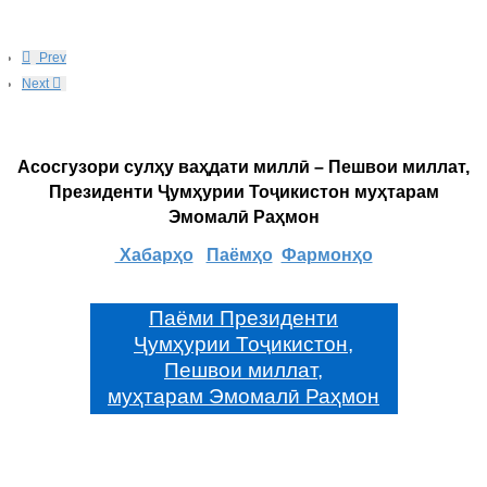
Prev
Next
Асосгузори сулҳу ваҳдати миллӣ – Пешвои миллат,
Президенти Ҷумҳурии Тоҷикистон муҳтарам
Эмомалӣ Раҳмон
Хабарҳо
Паёмҳо
Фармонҳо
Паёми Президенти
Ҷумҳурии Тоҷикистон,
Пешвои миллат,
муҳтарам Эмомалӣ Раҳмон