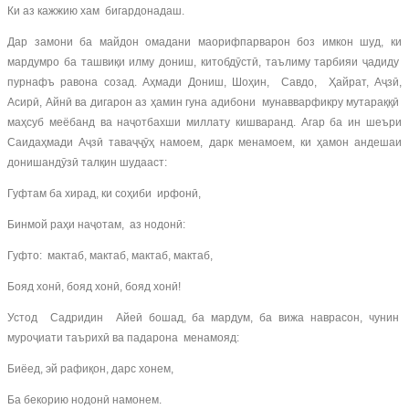
Ки аз кажжию хам бигардонадаш.
Дар замони ба майдон омадани маорифпарварон боз имкон шуд, ки
мардумро ба ташвиқи илму дониш, китобдӯстӣ, таълиму тарбияи ҷадиду
пурнафъ равона созад. Аҳмади Дониш, Шоҳин, Савдо, Ҳайрат, Аҷзӣ,
Асирӣ, Айнӣ ва дигарон аз ҳамин гуна адибони мунавварфикру мутараққӣ
маҳсуб меёбанд ва наҷотбахши миллату кишваранд. Агар ба ин шеъри
Саидаҳмади Аҷзӣ таваҷҷӯҳ намоем, дарк менамоем, ки ҳамон андешаи
донишандӯзӣ талқин шудааст:
Гуфтам ба хирад, ки соҳиби ирфонӣ,
Бинмой раҳи наҷотам, аз нодонӣ:
Гуфто: мактаб, мактаб, мактаб, мактаб,
Бояд хонӣ, бояд хонӣ, бояд хонӣ!
Устод Садридин Айеӣ бошад, ба мардум, ба вижа наврасон, чунин
муроҷиати таърихӣ ва падарона менамояд:
Биёед, эй рафиқон, дарс хонем,
Ба бекорию нодонӣ намонем.