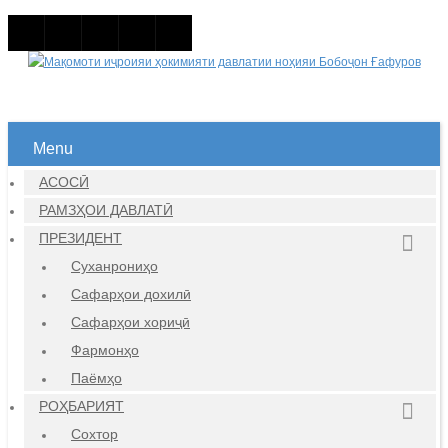
Menu
АСОСӢ
РАМЗҲОИ ДАВЛАТӢ
ПРЕЗИДЕНТ
Суханрониҳо
Сафарҳои дохилӣ
Сафарҳои хориҷӣ
Фармонҳо
Паёмҳо
РОҲБАРИЯТ
Сохтор