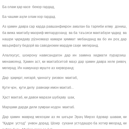
Ба олам ҳар касе бекор гардад,
Ба чашми аҳли олам хор гардад.
Аз ҳамин давра сар карда равшанфикрон амалан ба тарғиби илму дониш,
ба вижа мактабу маориф мепардозанд ва ба таъсиси мактабҳои ҷадид ва
нашри ҷаридаву рӯзномаҳо камари ҳиммат мебанданд ва бо ин роҳ дар
маърифату бедорӣ ва саводнокии мардум саҳм мегиранд.
Алалхусус, шоирону нависандагон дар ин замина хидмати пурарзиш
менамоянд. Ҳамин аст, ки мактабситоӣ маҳз дар ҳамин давра хеле ривоҷ
мегирад. Ин намунаҳо муште аз хирворанд:
Дар ҳақиқат, нигарӣ, ҷаннату ризвон мактаб,
Қути ҷон, қути дилу равнақи имон мактаб...
Ҳаст мактаб, ки давои марази шубҳаву шак,
Марҳами дарди дили зумраи нодон мактаб.
Дар ҳамин маврид мехоҳам аз як шеъри Эраҷ Мирзо ёдовар шавам, ки
“Қадри устод” унвон дорад. Шоир сухани устодашро ба хотир меорад, ки