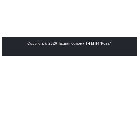
Copyright © 2026 Таҳияи сомона ТҶ МТИ "Кова"