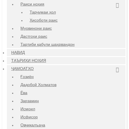
Раиси ноҳия
Тарҷумаи ҳол
Ҳисоботи раис
Муовинони раис
Дастгоҳи раис
Тартиби қабули шаҳрвандон
НАВИД
ТАЪРИХИ НОҲИЯ
ҶАМОАТҲО
Ғозиён
Дадобой Холматов
Ёва
Зарзамин
Исмоил
Исфисор
Овчиқалъача