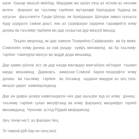
аҳли башар маҳсуб меёбад. Мардуми мо ҳанӯз пеш аз ислом аз низоми
волои фарҳанг ва таълиму тарбияи мутараққӣ бархурдор буданд ва
хусусан фаъолияти Гунди Шопур, ки бунёдашро Шопури аввал гузошта
буду шуҳрати тамом дошт, яке аз саҳифаҳои заррини тараққиёти илму
дониш ва таълиму тарбияи мо дар гузаштаи дур маҳсуб мешуд.
Таърих медонад, ки дар замони Тоҳириёну Саффориён ва ба вижа
Сомониён илму дониш аз нав рушду нумӯъ менамояд ва ба таълиму
тарбия таваҷҷӯҳи махсус ва ҷиддӣ дода мешавад.
Дар ҳамин рӯзгор аст, ки дар назди масҷидҳо мактабҳои ибтидоӣ ташкил
карда мешаванд. Дарвоқеъ, амирони Сомонӣ барои пешрафти илму
дониш ва таълиму тарбия ва босавод шудани мардум аз ҳеҷ гуна
меҳнат дареғ намеварзиданд
Дар ин давра шоиру нависандагон низ дар ашъори худ аз илму дониш,
таълиму тарбия сухан мегуфтанд ва илму фарҳангу маорифро тарғиб
менамуданд. Чунонки устод Рӯдакӣ мефармояд:
Ҳеҷ ганҷе нест, аз фарҳанг беҳ,
То тавонӣ рӯй бар ин ганҷ неҳ!