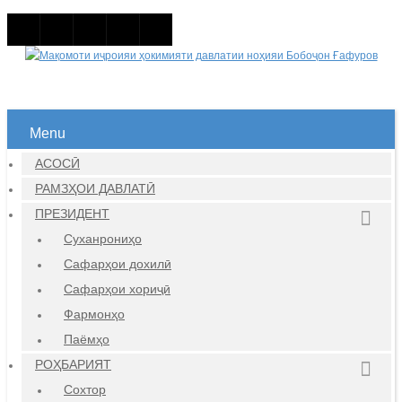
Menu
АСОСӢ
РАМЗҲОИ ДАВЛАТӢ
ПРЕЗИДЕНТ
Суханрониҳо
Сафарҳои дохилӣ
Сафарҳои хориҷӣ
Фармонҳо
Паёмҳо
РОҲБАРИЯТ
Сохтор