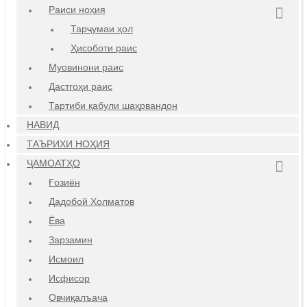
Раиси ноҳия
Тарҷумаи ҳол
Ҳисоботи раис
Муовинони раис
Дастгоҳи раис
Тартиби қабули шаҳрвандон
НАВИД
ТАЪРИХИ НОҲИЯ
ҶАМОАТҲО
Ғозиён
Дадобой Холматов
Ёва
Зарзамин
Исмоил
Исфисор
Овчиқалъача