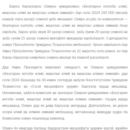
Барои баргузории Озмуни ҷумҳуриявии «Беҳтарин китоби илмӣ,
мақолаи илмӣ ва мақолаи илмию оммавӣ» дар соли 2024 195 000 (яксаду
наваду панҷ ҳазор) сомонӣ ҷудо мешавад. Озмун аз рӯи се номинатсия —
беҳтарин китоби илмӣ, мақолаи илмӣ ва мақолаи илмию оммавӣ доир
гардида, барои ҷойи якум 30 ҳазор сомонӣ, ҷойи дуюм 20 ҳазор сомонӣ ва
ҷойи сеюм 15 ҳазор сомонӣ мукофот муқаррар гардидааст. Сарпарасти
озмун Президенти Ҷумҳурии Тоҷикистон мебошанд. Чунин омадааст дар
Амри Президенти Ҷумҳурии Тоҷикистон аз 31 августи соли равон, ки дар
бораи баргузор намудани озмуни мазкур ба тавсиб расидааст.
Дар Амри Президети мамлакат омадааст, ки Озмуни ҷумҳуриявии
«Беҳтарин китоби илмӣ, мақолаи илмӣ ва мақолаи илмию оммавӣ» дар
соли 2024 бахшида ба 30-юмин солгарди қабули Конститутсияи Ҷумҳурии
Тоҷикистон ва «Соли маърифати ҳуқуқӣ» баргузор карда мешавад.
Низомнома, ҳайати комиссия ва ҷоизаҳои Озмуни ҷумҳуриявии «Беҳтарин
китоби илмӣ, мақолаи илмӣ ва мақолаи илмию оммавӣ» тасдиқ карда
мешаванд. Озмун дар як давр баргузор мегардад. Довталабоне, ки дорои
осори илмӣ ва илмию оммавӣ мебошанд, метавонанд маводди худро ба
Комиссияи озмун пешниҳод намоянд.
Озмун бо мақсади баланд бардоштани маърифати ҳуқуқии аҳолӣ, муайян