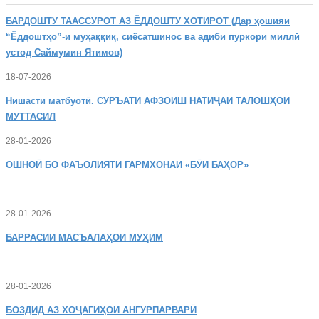
БАРДОШТУ
ТААССУРОТ АЗ ЁДДОШТУ ХОТИРОТ (Дар ҳошияи
“Ёддоштҳо”-и муҳаққиқ, сиёсатшинос ва адиби пуркори миллӣ
устод Саймумин Ятимов)
18-07-2026
Нишасти
матбуотӣ. СУРЪАТИ АФЗОИШ НАТИҶАИ ТАЛОШҲОИ
МУТТАСИЛ
28-01-2026
ОШНОӢ
БО ФАЪОЛИЯТИ ГАРМХОНАИ «БӮИ БАҲОР»
28-01-2026
БАРРАСИИ МАСЪАЛАҲОИ МУҲИМ
28-01-2026
БОЗДИД
АЗ ХОҶАГИҲОИ АНГУРПАРВАРӢ