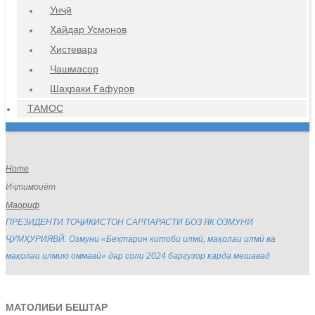
Унҷӣ
Ҳайдар Усмонов
Хистеварз
Чашмасор
Шаҳраки Ғафуров
ТАМОС
Home
Иҷтимоиёт
Маориф
ПРЕЗИДЕНТИ ТОҶИКИСТОН САРПАРАСТИ БОЗ ЯК ОЗМУНИ
ҶУМҲУРИЯВӢ. Озмуни «Беҳтарин китоби илмӣ, мақолаи илмӣ ва
мақолаи илмию оммавӣ» дар соли 2024 баргузор карда мешавад
МАТОЛИБИ БЕШТАР