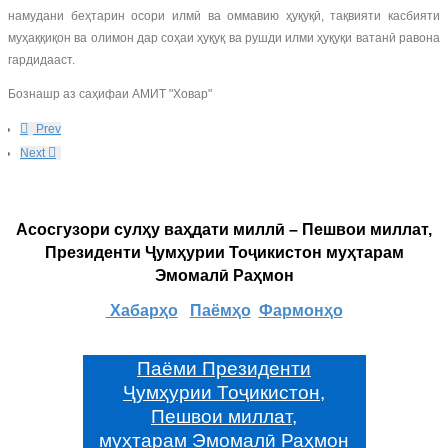
намудани беҳтарин осори илмӣ ва оммавию ҳуқуқӣ, тақвияти касбияти
муҳаққиқон ва олимон дар соҳаи ҳуқуқ ва рушди илми ҳуқуқи ватанӣ равона
гардидааст.
Бознашр аз саҳифаи АМИТ "Ховар"
Prev
Next
Асосгузори сулҳу ваҳдати миллӣ – Пешвои миллат,
Президенти Ҷумҳурии Тоҷикистон муҳтарам
Эмомалӣ Раҳмон
Хабарҳо
Паёмҳо
Фармонҳо
Паёми Президенти
Ҷумҳурии Тоҷикистон,
Пешвои миллат,
муҳтарам Эмомалӣ Раҳмон