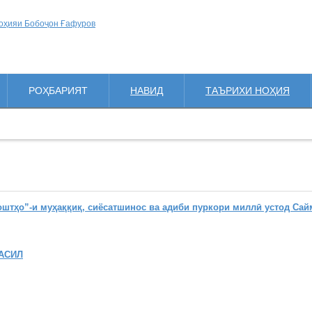
РОҲБАРИЯТ
НАВИД
ТАЪРИХИ НОҲИЯ
ҳо”-и муҳаққиқ, сиёсатшинос ва адиби пуркори миллӣ устод Сай
АСИЛ