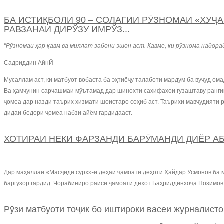
БА ИСТИҚБОЛИ 90 – СОЛАГИИ РӮЗНОМАИ «ХУҶАНД» 
РАВЗАНАИ ДИРЎЗУ ИМРЎЗ...
"Рӯзномаи ҳар қавм ва миллат забони эшон аст. Қавме, ки рӯзнома надорад
Садриддин АйнӢ
Мусаллам аст, ки матбуот вобаста ба эҳтиёҷу талаботи мардум ба вуҷуд ом
Ва ҳамчунин сарчашмаи мӯътамад дар шинохти саҳифаҳои гузаштаву рангини 
ҷомеа дар назди таърих хизмати шоистаро соҳиб аст. Таърихи мавҷудияти р
дидаи бедори ҷомеа набзи айём гардидааст.
ХОТИРАИ НЕКИ ФАРЗАНДИ БАРӮМАНДИ ДИЁР А
Дар маҳаллаи «Масҷиди сурх»-и деҳаи ҷамоати деҳоти Ҳайдар Усмонов ба
баргузор гардид. Чорабиниро раиси ҷамоати деҳот Баҳриддинхоҷа Нозимов
Рӯзи матбуоти тоҷик бо иштироки васеи журналисто