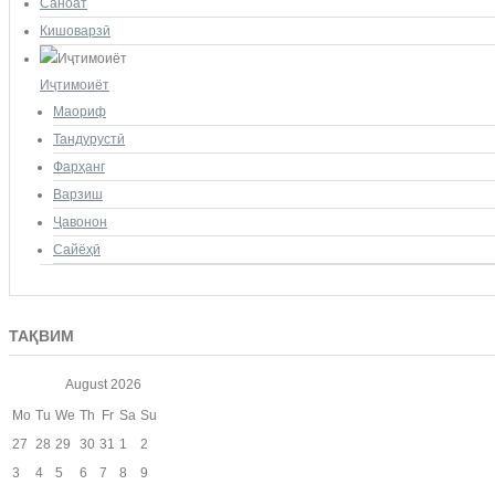
Саноат
Кишоварзӣ
Иҷтимоиёт
Маориф
Тандурустӣ
Фарҳанг
Варзиш
Ҷавонон
Сайёҳӣ
ТАҚВИМ
August
2026
Mo
Tu
We
Th
Fr
Sa
Su
27
28
29
30
31
1
2
3
4
5
6
7
8
9