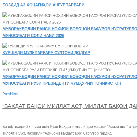
БОЗДИД АЗ ХОҶАГИҲОИ АНГУРПАРВАРӢ
МУБОРАКБОДИИ РАИСИ НОҲИЯИ БОБОҶОН ҒАФУРОВ НУСРАТУЛЛО
МУНОСИБАТИ СОЛИ НАВИ 2026
ХУРШЕДИ МУЛКПАРВАРУ СУЛТОНИ ДОДГАР
МУБОРАКБОДИИ РАИСИ НОҲИЯИ БОБОҶОН ҒАФУРОВ НУСРАТУЛЛО
МУНОСИБАТИ РӮЗИ ПРЕЗИДЕНТИ ҶУМҲУРИИ ТОҶИКИСТОН
Prev
Next
“ВАҲДАТ БАҚОИ МИЛЛАТ АСТ, МИЛЛАТ БАҚОИ ДАВЛА
Ба ифтихори 27 – уми июн Рўзи Ваҳдати миллӣ дар мавзеи “Азизи дил”-и ҷ
вилояти Суғд маҳфили “Адибони ваҳдатсаро” баргузор гардид.