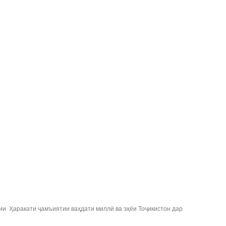
ии Ҳаракати ҷамъиятии ваҳдати миллӣ ва эҳёи Тоҷикистон дар