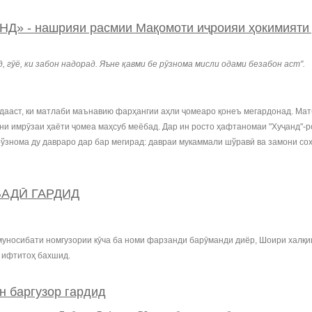
- нашрияи расмии Мақомоти иҷроияи ҳокимияти 
, гӯё, ки забон надорад. Яъне қавми бе рӯзнома мисли одами безабон аст".
адааст, ки матлаби маънавию фарҳангии аҳли ҷомеаро қонеъ мегардонад. Мат
имрӯзаи ҳаёти ҷомеа маҳсуб меёбад. Дар ин росто ҳафтаномаи "Хуҷанд"-ро м
ўзнома ду давраро дар бар мегирад: давраи мукаммали шўравӣ ва замони соҳ
БАДӢ ГАРДИД
 муносибати номгузории кӯча ба номи фарзанди барӯманди диёр, Шоири халқ
 ифтитоҳ бахшид.
н баргузор гардид