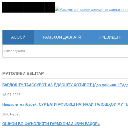
АСОСӢ
РАМЗҲОИ ДАВЛАТӢ
ПРЕЗИДЕНТ
МАТОЛИБИ БЕШТАР
БАРДОШТУ
ТААССУРОТ АЗ ЁДДОШТУ ХОТИРОТ (Дар ҳошияи “Ёддошт
18-07-2026
Нишасти
матбуотӣ. СУРЪАТИ АФЗОИШ НАТИҶАИ ТАЛОШҲОИ МУТТ
28-01-2026
ОШНОӢ
БО ФАЪОЛИЯТИ ГАРМХОНАИ «БӮИ БАҲОР»