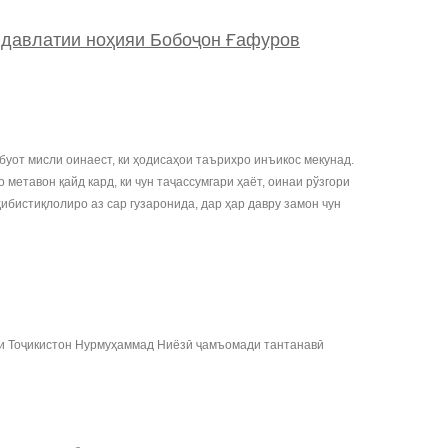
давлатии ноҳияи Бобоҷон Ғафуров
буот мисли оинаест, ки ҳодисаҳои таърихро инъикос мекунад.
етавон қайд кард, ки чун таҷассумгари ҳаёт, оинаи рўзгори
ибистиқлолиро аз сар гузаронида, дар ҳар давру замон чун
ии Тоҷикистон Нурмуҳаммад Ниёзӣ ҷамъомади тантанавӣ