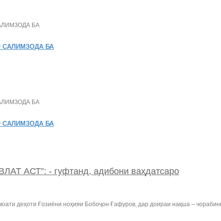
 САЛИМЗОДА БА
 САЛИМЗОДА БА
Т АСТ”: - гуфтанд, адибони ваҳдатсаро
амоати деҳоти Ғозиёни ноҳияи Бобоҷон Ғафуров, дар доираи нақша – чорабин