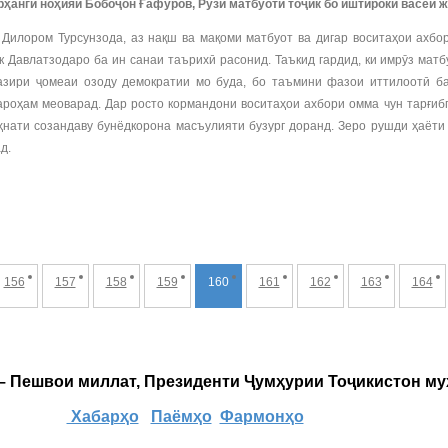
ҳанги ноҳияи Бобоҷон Ғафуров, Рӯзи матбуоти тоҷик бо иштироки васеи ж
Дилором Турсунзода, аз нақш ва мақоми матбуот ва дигар воситаҳои ахбо
 Давлатзодаро ба ин санаи таърихӣ расонид. Таъкид гардид, ки имрӯз матб
азири ҷомеаи озоду демократии мо буда, бо таъмини фазои иттилоотӣ ба
роҳам меоварад. Дар росто кормандони воситаҳои ахбори омма чун тарғиб
ҳнати созандаву бунёдкорона масъулияти бузург доранд. Зеро рушди ҳаёт
д.
156
157
158
159
160
161
162
163
164
 – Пешвои миллат, Президенти Ҷумҳурии Тоҷикистон м
Хабарҳо
Паёмҳо
Фармонҳо