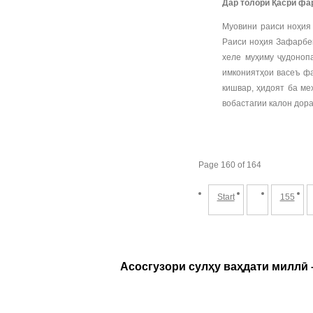
Дар толори Қасри фар
Муовини раиси ноҳия 
Раиси ноҳия Зафарбек
хеле муҳиму ҷудоноп
имкониятҳои васеъ фа
кишвар, ҳидоят ба ме
вобастагии калон дора
Page 160 of 164
Start
155
Асосгузори сулҳу ваҳдати миллӣ