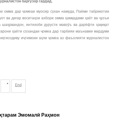
урналистон баргузор гардид.
ри омма дар ҷомеаи муосир сухан намуда, Паёми табрикотии
уот ва дигар воситаҳои ахбори омма ҳамқадами ҳаёт ва ҷузъи
 шаҳрвандон, интихоби дурусти мавзӯъ ва дарёфти ҳақиқат
гарони ҳаёти созандаи ҷомеа дар тарбияи маънавии мардуми
и иқтисодиву иҷтимоии аҳли ҷомеа аз фаъолияти журналистон
End
уҳтарам Эмомалӣ Раҳмон