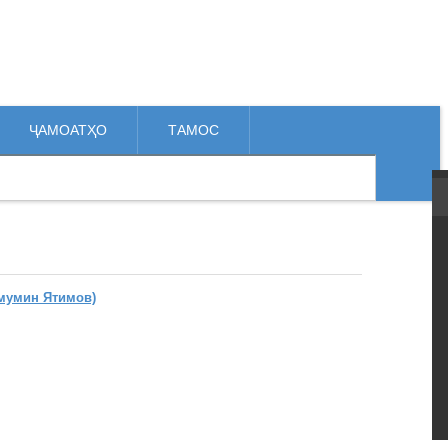
ҶАМОАТҲО
ТАМОС
мумин Ятимов)