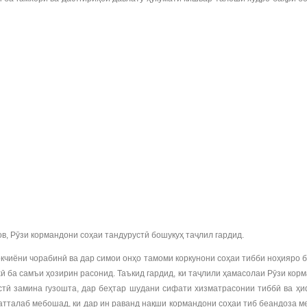
, Рӯзи кормандони соҳаи тандурустӣ бошукуҳ таҷлил гардид.
чиёни чорабинӣ ва дар симои онҳо тамоми коркунони соҳаи тибби ноҳияро б
ба самъи ҳозирин расонид. Таъкид гардид, ки таҷлили ҳамасолаи Рӯзи корма
стӣ замина гузошта, дар беҳтар шудани сифати хизматрасонии тиббӣ ва ҳи
матталаб мебошад, ки дар ин раванд нақши кормандони соҳаи тиб беандоза 