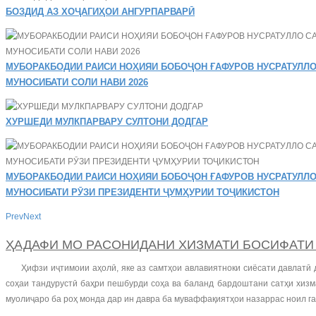
БОЗДИД АЗ ХОҶАГИҲОИ АНГУРПАРВАРӢ
МУБОРАКБОДИИ РАИСИ НОҲИЯИ БОБОҶОН ҒАФУРОВ НУСРАТУЛЛО
МУНОСИБАТИ СОЛИ НАВИ 2026
ХУРШЕДИ МУЛКПАРВАРУ СУЛТОНИ ДОДГАР
МУБОРАКБОДИИ РАИСИ НОҲИЯИ БОБОҶОН ҒАФУРОВ НУСРАТУЛЛО
МУНОСИБАТИ РӮЗИ ПРЕЗИДЕНТИ ҶУМҲУРИИ ТОҶИКИСТОН
Prev
Next
ҲАДАФИ МО РАСОНИДАНИ ХИЗМАТИ БОСИФАТИ
Ҳифзи иҷтимоии аҳолӣ, яке аз самтҳои авлавиятноки сиёсати давлатӣ 
соҳаи тандурустӣ баҳри пешбурди соҳа ва баланд бардоштани сатҳи хизм
муолиҷаро ба роҳ монда дар ин давра ба муваффақиятҳои назаррас ноил г