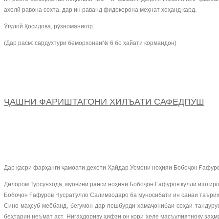
аҳолӣ равона сохта, дар ин раванд фидокорона меҳнат хоҳанд кард.
Ӯғулой Қосидова, рӯзноманигор.
(Дар расм: сардухтури беморхонаи№ 6 бо ҳайати кормандон)
ҶАШНИ ФАРИШТАГОНИ ХИЛЪАТИ САФЕДПӮШ
Дар қасри фарҳанги ҷамоати деҳоти Ҳайдар Усмони ноҳияи Бобоҷон Ғафуров
Дилором Турсунзода, муовини раиси ноҳияи Бобоҷон Ғафуров кулли иштирок
Бобоҷон Ғафуров Нусратулло Салимзодаро ба муносибати ин санаи таърихӣ 
Сино маҳсуб меёбанд, бегумон дар пешбурди ҳамаҷонибаи соҳаи тандуру
беҳтарин неъмат аст. Нигаҳдориву ҳифзи он кори хеле масъулиятноку заҳ