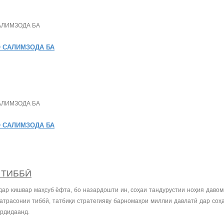
 САЛИМЗОДА БА
 САЛИМЗОДА БА
 ТИББӢ
дар кишвар маҳсуб ёфта, бо назардошти ин, соҳаи тандурустии ноҳия даво
атрасонии тиббӣ, татбиқи стратегияву барномаҳои миллии давлатӣ дар соҳа
ардидаанд.