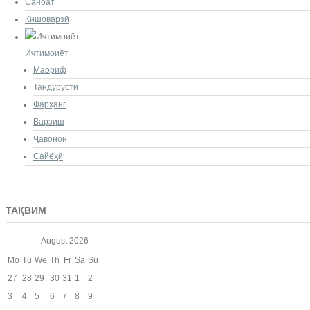
Саноат
Кишоварзӣ
Иҷтимоиёт
Маориф
Тандурустӣ
Фарҳанг
Варзиш
Ҷавонон
Сайёҳӣ
ТАҚВИМ
August
2026
Mo
Tu
We
Th
Fr
Sa
Su
27
28
29
30
31
1
2
3
4
5
6
7
8
9