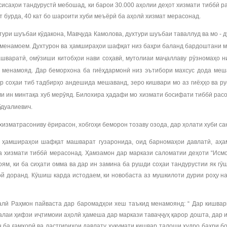
исаҳои тандурустӣ мебошад, ки барои 30.000 аҳолии деҳот хизмати тиббӣ р
 бурда, 40 кат бо шароити хуби меъёрӣ ба аҳолӣ хизмат мерасонад.
ухтури шуъбаи кӯдакона, Мавҷуда Камолова, духтури шуъбаи таваллуд ва мо 
енамоем. Духтурон ва ҳамшираҳои шафқат низ баҳри баланд бардоштани мал
шваратӣ, омӯзиши китобҳои нави соҳавӣ, мутолиаи маҷаллаву рӯзномаҳо ни
 менамояд. Дар беморхона ба гиёҳдармонӣ низ эътибори махсус дода меш
 соҳаи тиб тадбирҳо андешида мешаванд, зеро кишвари мо аз гиёҳҳо ва р
ими ин минтақа хуб мерӯяд. Билохира ҳадафи мо хизмати босифати тиббӣ расо
бдуалиевич.
хизматрасониву ёрирасон, хобгоҳи беморон тозаву озода, дар ҳолати хуби са
о ҳамшираҳои шафқат машварат гузаронида, оид барномаҳои давлатӣ, аҳа
ҳа хизмати тиббӣ мерасонад. Ҳамзамон дар маркази саломатии деҳоти “Исмо
ям, ки ба сиҳати омма ва дар ин замина ба рушди соҳаи тандурустии як г
ҷой доранд. Кӯшиш карда истодаем, ки новобаста аз мушкилоти дурии роҳу н
лӣ Раҳмон пайваста дар баромадҳои хеш таъкид менамоянд: “ Дар кишвар
алаи ҳифзи иҷтимоии аҳолӣ ҳамеша дар маркази таваҷҷуҳ қарор дошта, дар 
 ба ғамхорӣ ва дастгириҳои давлату ҳукумати кишвар талоши худро баҳри б