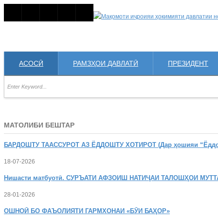
АСОСӢ
РАМЗҲОИ ДАВЛАТӢ
ПРЕЗИДЕНТ
МАТОЛИБИ БЕШТАР
БАРДОШТУ
ТААССУРОТ АЗ ЁДДОШТУ ХОТИРОТ (Дар ҳошияи “Ёддошт
18-07-2026
Нишасти
матбуотӣ. СУРЪАТИ АФЗОИШ НАТИҶАИ ТАЛОШҲОИ МУТТ
28-01-2026
ОШНОӢ
БО ФАЪОЛИЯТИ ГАРМХОНАИ «БӮИ БАҲОР»