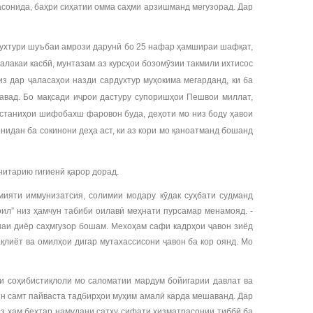
асонида, баҳри сиҳатии омма саҳми арзишманд мегузорад. Дар
- духтури шуъбаи амрози дарунӣ бо 25 нафар ҳамшираи шафқат,
акаи касбӣ, мунтазам аз курсҳои бозомӯзии такмили ихтисос
з дар ҷаласаҳои назди сардухтур муҳокима мегарданд, ки ба
авад. Бо мақсади иҷрои дастуру супоришҳои Пешвои миллат,
устаниҳои шифобахш фаровон буда, деҳоти мо низ боду ҳавои
нидан ба сокинони деҳа аст, ки аз кори мо қаноатманд бошанд
нитарию гигиенӣ қарор дорад.
мияти иммунизатсия, солимии модару кӯдак суҳбати судманд
ил” низ ҳамчун табиби оилавӣ меҳнати пурсамар менамояд. -
ӯшаи диёр саҳмгузор бошам. Мехоҳам сафи кадрҳои ҷавон зиёд
ақлиёт ва омилҳои дигар мутахассисони ҷавон ба кор оянд. Мо
и соҳибистиқлоли мо саломатии мардум бойигарии давлат ва
ин самт пайваста тадбирҳои муҳим амалӣ карда мешаванд. Дар
оз ҳам беҳтар намудани сатҳу сифати хизматрасонии тиббӣ ба