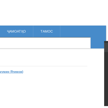
ҶАМОАТҲО
ТАМОС
мумин Ятимов)