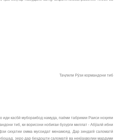
Таҷлили Рӯзи кормандони тиб
о иди касбӣ муборакбод намуда, паёми табрикии Раиси ноҳияи
ндони тиб, ки ворисони нобиғаи бузурги миллат - Абӯалӣ ибни
фзи сиҳатии омма мусоидат менамояд. Дар зиндагӣ саломатӣ
мебошад, зеро дар беҳдошти саломатӣ ва некӯаҳволии мардуми