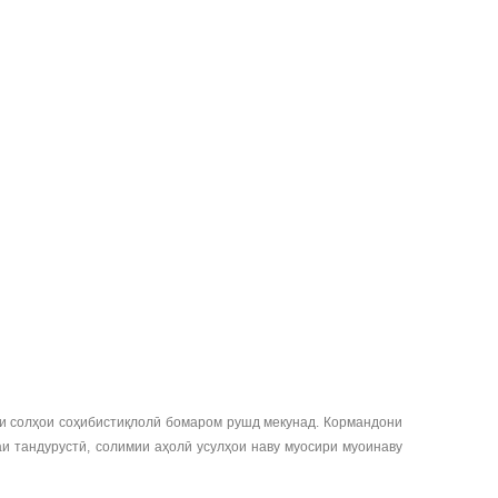
ми солҳои соҳибистиқлолӣ бомаром рушд мекунад. Кормандони
и тандурустӣ, солимии аҳолӣ усулҳои наву муосири муоинаву