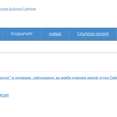
РОҲБАРИЯТ
НАВИД
ТАЪРИХИ НОҲИЯ
ҳо”-и муҳаққиқ, сиёсатшинос ва адиби пуркори миллӣ устод Сай
АСИЛ