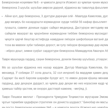
Беморхонаи ноҳиявии №6 - и ҷамоати деҳоти Исмоил аз ҷумлаи чунин муасс
беморхона 3 шуъба: шуъбаи амрози дарунӣ, кӯдакона ва таваллуд фаъолият
Айни ҳол, дар беморхона, 3 духтури дараҷаи олӣ - Мавлуда Камолова, д
дар маҷмуъ бо назардошти кормандони хурди тиббӣ 56 нафар фаъолият м
гузашта, савияи дониши худро сайқал медиҳанд. Дастурҳои методиву ма
сайқали маҳорат ва ҷаҳонбини кормандони тиббии беморхона мусоидат
ҷиҳати ҳарчӣ бештар истифода намудани гиёҳҳои шифобахши ватанӣ дар
тоза ва мавзеи хуби табииро дорост, ки гулу гиёҳҳои фоидаовар дар иқл
- иброз дошт, зимни суҳбат сардухтури беморхона Мамадқулов Авазҷон А
Тавре мушоҳида гардид, саҳни беморхона, дохили бинову шуъбаҳо, утоқҳои 
Мо аз шуъбаи кӯдакона низ назар кардем. Духтур Мавлуда Камолова, б
менамуд. Ӯ собиқаи 37 сола дошта, 32 сол инҷониб ба мардуми ҳамин де
Садоқат ба касб бароям шарафи бузург аст, то имкон дорам кӯшиш менамо
гарданд, дар деҳаҳои дурдаст, аз ҷумла дар деҳаи мо низ норасоии кадр 
ҳамеша тайёр ҳастем, ки онҳоро дастгирӣ намоем, - мегӯяд, ӯ.
Тавре Пешвои миллат - Президенти Ҷумҳурии Тоҷикистон муҳтарам Эмома
ҷузъи таркибии ҳадафҳои стратегии он дониста шудааст.” Бинобар ин масъ
ин росто беморхонаи ноҳиявии №6 – и ҷамоати деҳоти Исмоил низ ҷавобан