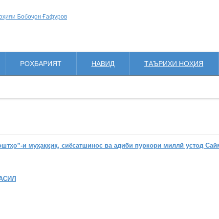
РОҲБАРИЯТ
НАВИД
ТАЪРИХИ НОҲИЯ
ҳо”-и муҳаққиқ, сиёсатшинос ва адиби пуркори миллӣ устод Сай
АСИЛ