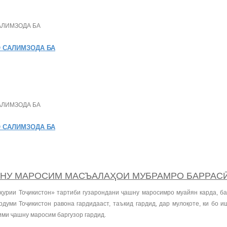
 САЛИМЗОДА БА
 САЛИМЗОДА БА
НУ МАРОСИМ МАСЪАЛАҲОИ МУБРАМРО БАРРАС
ҳурии Тоҷикистон» тартиби гузарондани ҷашну маросимро муайян карда, б
думи Тоҷикистон равона гардидааст, таъкид гардид, дар мулоқоте, ки бо 
ими ҷашну маросим баргузор гардид.