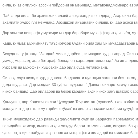
оила, ки аз омилҳои асосии пойдории он мебошад, метавонад ҷомеаро аз ҳа
Пайванди оила, бо арзишҳои оилавӣ алоқамандии зич дорад. Агар оила бар
аҳамияти худро гум мекунанд. Арзишҳои анъанавии оилавӣ, ки дар асоси ға
Дар ҷомеаи пешрафту муосири мо дар баробари муваффақиятҳои зиёд, мут
Қадр, қиммат, муҳиммияту таъсиргузор будани оила ҳамчун муқаддастарин 
Беҳуда нагуфтаанд: “Зиндагӣ мисли дарёест, ки маҷрои худро дорад. Оила 
уммед мерасад, агар бетараф бошад он саргардон мемонад.” Аз ин андеша
хуррамӣ ва муҳофизи хушбахтӣ дар оила буда метавонанд.
Оила ҳамчун ниҳоди хурди давлат, ба давлати мустақил заминаи боэътимод
дода шудааст. Дар моддаи 33 гуфта шудааст: “ Давлат оиларо ҳамчун асос
никоҳ банданд. Дар оиладорӣ ва бекор кардани ақди никоҳ зану шавҳар бар
Ҳамчунин, дар Кодекси оилаи Ҷумҳурии Тоҷикистон (муносибатҳои вобаста
масъулият дар таълиму тарбияи кӯдак” ва дигар санадҳои меъёрии ҳуқуқӣ,
Тибқи мушоҳидаҳо дар раванди фаъолияти судӣ ва баррасии парвандаҳо м
волидайни ҳамсар, имкониятҳои маҳдуд барои таъмини оила, инчунин бо ҷо
ҷавонон, воқиф набудани ҷавонон аз маърифати оиладорӣ ва омилҳои ба и