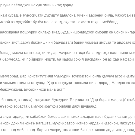
р гуна паёмадҳои нохуш эмин нигаҳ дорад.
ҳам хӯрад, ё муносибати дурушту дағалона миёни аъзоёни оила, махсусан за
мхорӣ ва муҳаббат бунёд мешаванд, оҳиста - оҳиста коҳиш меёбанд.
аассифона пошхӯрии оилаҳо зиёд буда, нишондодҳои омории он боиси нигар
макони зист, дарку фаҳмиши ин барҷастагӣ байни ҷомеаи имрӯза то андозае 
бошад, мисли киштиест, ки ки дар маҷрои он гоҳе баланду гоҳе паст шино ме
 бармеояд, ки пойдории киштӣ, ба кадом соҳил расидани он аз ҳар нафари 
 мегузорад. Дар Конститутсияи Ҷумҳурии Тоҷикистон оила ҳамчун асоси ҷамъ
и ҷамъият ҳимоя мекунад. Ҳар кас ҳуқуқи ташкили оила дорад. Мардон ва за
обарҳуқуқанд. Бисёрникоҳӣ манъ аст.”
 ба никоҳ ва оила), қонунҳои Ҷумҳурии Тоҷикистон “Дар бораи маориф” (во
 меъёрҳо вобаста ба муносибатҳои оилавӣ дарҷ шудаанд.
аълум гардид, ки сабабҳои бекоршавии никоҳ аксаран паст будани сатҳи до
и кори дохилӣ қонеъ нагашта, муҳоҷиратро ихтиёр кардани ҷавонон, махсус
н монанд мебошанд. Дар ин маврид ҳолатҳои бисёре нишон дода истодаанд, 