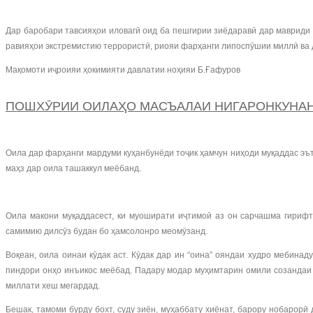
Дар баробари тавсияҳои иловагӣ оид ба пешгирии зиёдаравӣ дар мавриди
равияҳои экстремистию террористӣ, риояи фарҳанги липоспӯшии миллӣ ва 
Мақомоти иҷроияи ҳокимияти давлатии ноҳияи Б.Ғафуров
ПОШХӮРИИ ОИЛАҲО МАСЪАЛАИ НИГАРОНКУНА
Оила дар фарҳанги мардуми куҳанбунёди тоҷик ҳамчун ниҳоди муқаддас эъ
маҳз дар оила ташаккул меёбанд.
Оила макони муқаддасест, ки муоширати иҷтимоӣ аз он сарчашма гирифт
самимию дилсӯз будан бо ҳамсолонро меомӯзанд.
Воқеан, оила оинаи кӯдак аст. Кӯдак дар ин “оина” ояндаи худро мебина
пиндори онҳо инъикос меёбад. Падару модар муҳимтарин омили созандаи ш
миллати хеш мегардад.
Бешак, тамоми бурду бохт, суду зиён, муҳаббату хиёнат, барору нобарор