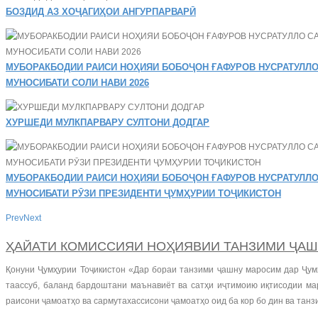
БОЗДИД АЗ ХОҶАГИҲОИ АНГУРПАРВАРӢ
МУБОРАКБОДИИ РАИСИ НОҲИЯИ БОБОҶОН ҒАФУРОВ НУСРАТУЛЛО
МУНОСИБАТИ СОЛИ НАВИ 2026
ХУРШЕДИ МУЛКПАРВАРУ СУЛТОНИ ДОДГАР
МУБОРАКБОДИИ РАИСИ НОҲИЯИ БОБОҶОН ҒАФУРОВ НУСРАТУЛЛО
МУНОСИБАТИ РӮЗИ ПРЕЗИДЕНТИ ҶУМҲУРИИ ТОҶИКИСТОН
Prev
Next
ҲАЙАТИ КОМИССИЯИ НОҲИЯВИИ ТАНЗИМИ ҶАШ
Қонуни Ҷумҳурии Тоҷикистон «Дар бораи танзими ҷашну маросим дар Ҷум
таассуб, баланд бардоштани маънавиёт ва сатҳи иҷтимоию иқтисодии мар
раисони ҷамоатҳо ва сармутахассисони ҷамоатҳо оид ба кор бо дин ва танз