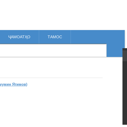
ҶАМОАТҲО
ТАМОС
мумин Ятимов)