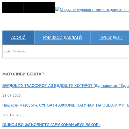
АСОСӢ
РАМЗҲОИ ДАВЛАТӢ
ПРЕЗИДЕНТ
МАТОЛИБИ БЕШТАР
БАРДОШТУ
ТААССУРОТ АЗ ЁДДОШТУ ХОТИРОТ (Дар ҳошияи “Ёддошт
18-07-2026
Нишасти
матбуотӣ. СУРЪАТИ АФЗОИШ НАТИҶАИ ТАЛОШҲОИ МУТТ
28-01-2026
ОШНОӢ
БО ФАЪОЛИЯТИ ГАРМХОНАИ «БӮИ БАҲОР»