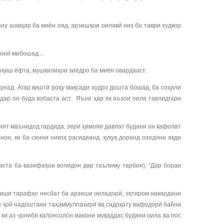
ну шавҳар ба миён ояд, арзишҳои оилавӣ низ ба таври худкор
онӣ мебошад...
коҳиш ёфта, мушкилиҳои зиёдро ба миён овардааст.
кунад. Агар киштӣ роҳу мақсади худро дошта бошад, ба соҳили
дар он буда вобаста аст. Яъне ҳар як аъзои оила тавлидгари
ият маънидод гардида, зери ҳимояи давлат будани он кафолат
нон, ки ба синни никоҳ расидаанд, ҳуқуқ доранд озодона ақди
баста ба вазифаҳои волидон дар таълиму тарбия), “Дар бораи
ниши тарафҳо нисбат ба арзиши оиладорӣ, эҳтиром накардани
ан ҷой надоштани таҳаммулпазирӣ ва садоқату вафодорӣ байни
ки аз ҷониби калонсолон макони муқаддас будани оила ва пос