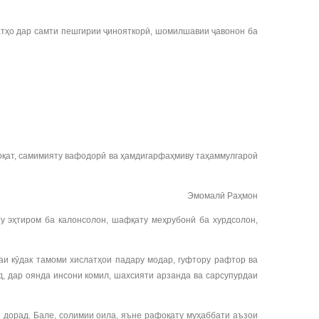
атҳо дар самти пешгирии ҷинояткорӣ, шомилшавии ҷавонон ба
доқат, самимияту вафодорӣ ва ҳамдигарфаҳмиву таҳаммулгароӣ
Эмомалӣ Раҳмон
у эҳтиром ба калонсолон, шафқату меҳрубонӣ ба хурдсолон,
таи кӯдак тамоми хислатҳои падару модар, гуфтору рафтор ва
д, дар оянда инсони комил, шахсияти арзанда ва сарсупурдаи
ӣ дорад. Бале, солимии оила, яъне рафоқату муҳаббати аъзои