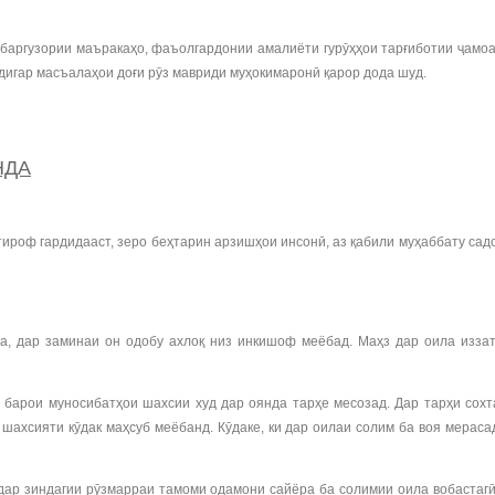
 баргузории маъракаҳо, фаъолгардонии амалиёти гурӯҳҳои тарғиботии ҷамо
дигар масъалаҳои доғи рӯз мавриди муҳокимаронӣ қарор дода шуд.
НДА
тироф гардидааст, зеро беҳтарин арзишҳои инсонӣ, аз қабили муҳаббату са
а, дар заминаи он одобу ахлоқ низ инкишоф меёбад. Маҳз дар оила иззат
ду барои муносибатҳои шахсии худ дар оянда тарҳе месозад. Дар тарҳи сох
ахсияти кӯдак маҳсуб меёбанд. Кӯдаке, ки дар оилаи солим ба воя мераса
ӣ дар зиндагии рӯзмарраи тамоми одамони сайёра ба солимии оила вобастаг