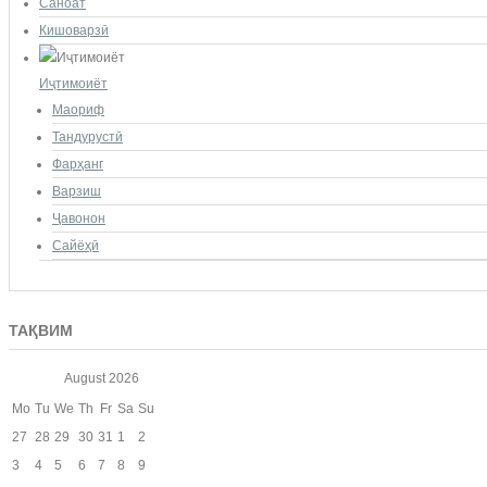
Саноат
Кишоварзӣ
Иҷтимоиёт
Маориф
Тандурустӣ
Фарҳанг
Варзиш
Ҷавонон
Сайёҳӣ
ТАҚВИМ
August
2026
Mo
Tu
We
Th
Fr
Sa
Su
27
28
29
30
31
1
2
3
4
5
6
7
8
9