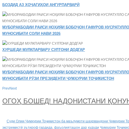
БОЗДИД АЗ ХОҶАГИҲОИ АНГУРПАРВАРӢ
МУБОРАКБОДИИ РАИСИ НОҲИЯИ БОБОҶОН ҒАФУРОВ НУСРАТУЛЛО
МУНОСИБАТИ СОЛИ НАВИ 2026
ХУРШЕДИ МУЛКПАРВАРУ СУЛТОНИ ДОДГАР
МУБОРАКБОДИИ РАИСИ НОҲИЯИ БОБОҶОН ҒАФУРОВ НУСРАТУЛЛО
МУНОСИБАТИ РӮЗИ ПРЕЗИДЕНТИ ҶУМҲУРИИ ТОҶИКИСТОН
Prev
Next
ОГОҲ БОШЕД! НАДОНИСТАНИ ҚОНУ
Суди Олии Ҷумҳурии Тоҷикистон ба маълумоти шаҳрвандони Ҷумҳурии Тоҷи
экстремистӣ эътироф гардида, фаъолияташон дар ҳудуди Ҷумҳурии Тоҷики