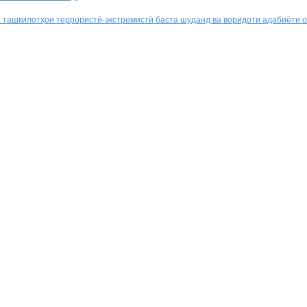
н ташкилотҳои террористӣ-экстремистӣ баста шуданд ва воридоти адабиёти о