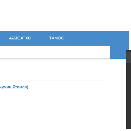
ҶАМОАТҲО
ТАМОС
мумин Ятимов)