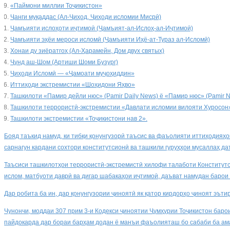
«Паймони миллии Тоҷикистон»
Ҷанги муқаддас (Ал-Ҷиҳод, Ҷиҳоди исломии Мисрӣ)
Ҷамъияти ислоҳоти иҷтимоӣ (Ҷамъият-ал-Ислоҳ-ал-Иҷтимоӣ)
Ҷамъияти эҳёи мероси исломӣ (Ҷамъияти Иҳё-ат-Тураз ал-Исломӣ)
Хонаи ду зиёратгоҳ (Ал-Ҳарамейн, Дом двух святых)
Ҷунд аш-Шом (Артиши Шоми Бузург)
Ҷиҳоди Исломӣ — «Ҷамоати муҷоҳиддин»
Иттиҳоди экстремистии «Шоҳидони Яҳво»
Ташкилоти «Памир дейли нюс» (Pamir Daily News) ё «Памир нюс» (Pamir 
Ташкилоти террористӣ-экстремистии «Давлати исломии вилояти Хуросон
Ташкилоти экстремистии «Тоҷикистони нав 2».
Бояд таъкид намуд, ки тибқи қонунгузорӣ таъсис ва фаъолияти иттиҳодияҳо
сарнагун кардани сохтори конститутсионӣ ва ташкили гуруҳҳои мусаллаҳ да
Таъсиси ташкилотҳои террористӣ-экстремистӣ хилофи талаботи Конститутси
ислом, матбуоти даврӣ ва дигар шабакаҳои иҷтимоӣ, даъват намудан барои 
Дар робита ба ин, дар қонунгузории ҷиноятӣ як қатор кирдорҳо ҷиноят эът
Чунончи, моддаи 307 прим 3-и Кодекси ҷиноятии Ҷумҳурии Тоҷикистон барои
пайдокарда дар бораи барҳам додан ё манъи фаъолияташ бо сабаби ба амал