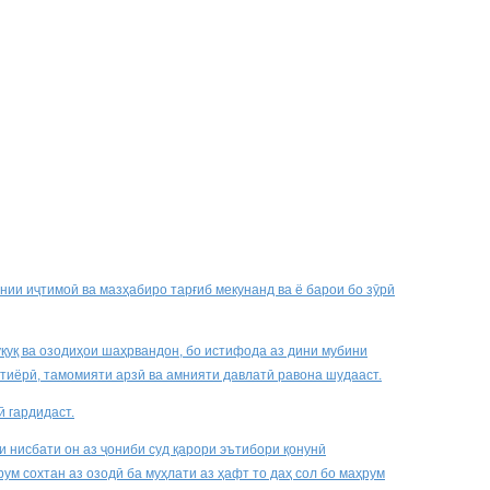
нии иҷтимоӣ ва мазҳабиро тарғиб мекунанд ва ё барои бо зӯрӣ
қуқ ва озодиҳои шаҳрвандон, бо истифода аз дини мубини
хтиёрӣ, тамомияти арзӣ ва амнияти давлатӣ равона шудааст.
ӣ гардидаст.
и нисбати он аз ҷониби суд қарори эътибори қонунӣ
м сохтан аз озодӣ ба муҳлати аз ҳафт то даҳ сол бо маҳрум