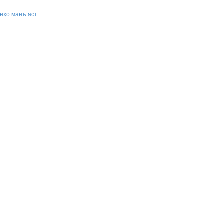
нҳо манъ аст: