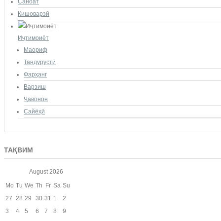
Саноат
Кишоварзӣ
Иҷтимоиёт
Маориф
Тандурустӣ
Фарҳанг
Варзиш
Ҷавонон
Сайёҳӣ
ТАҚВИМ
August
2026
Mo
Tu
We
Th
Fr
Sa
Su
27
28
29
30
31
1
2
3
4
5
6
7
8
9