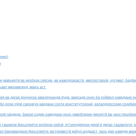
News)
»
и ҷамъиятӣ ва ҳизбҳои сиёсие, ки нажодпарастӣ, миллатгароӣ, хусумат, бадби
ъват менамоянд, манъ аст.
я ва дигар қонунҳои амалкунанда буда, мақсади онҳо ба поймол намудани ҳу
бо роҳи зӯрӣ сарнагун кардани сохти конститутсионӣ, халалдорсозии соҳиби
ироф гардида, барои содир намудани онҳо ҷавобгарии ҷиноятӣ ва ҷазо пешбин
 ташкили фаъолияти ҳизбҳои сиёсӣ, иттиҳодияҳои динӣ ё дигар ташкилоте, к
 баровардани фаъолияти экстремистӣ қабул шудааст, ҷазо дар намуди маҳру