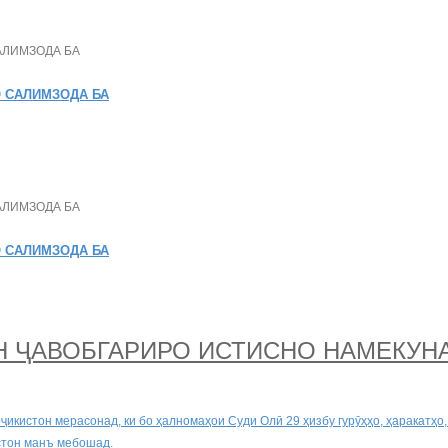
 САЛИМЗОДА БА
 САЛИМЗОДА БА
Н ҶАВОБГАРИРО ИСТИСНО НАМЕКУНА
кистон мерасонад, ки бо ҳалномаҳои Суди Олӣ 29 ҳизбу гурӯҳҳо, ҳаракатҳо,
стон манъ мебошад.