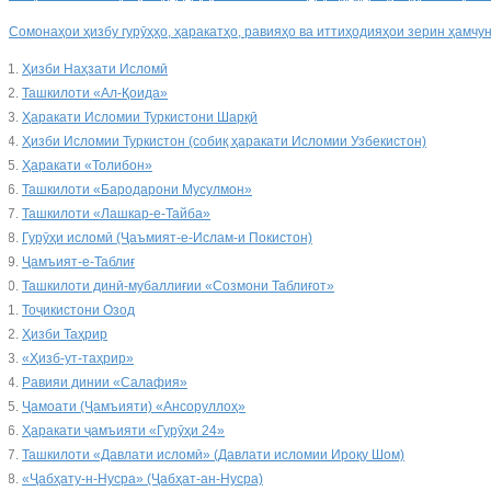
Сомонаҳои ҳизбу гурӯҳҳо, ҳаракатҳо, равияҳо ва иттиҳодияҳои зерин ҳамчу
Ҳизби Наҳзати Исломӣ
Ташкилоти «Ал-Қоида»
Ҳаракати Исломии Туркистони Шарқӣ
Ҳизби Исломии Туркистон (собиқ ҳаракати Исломии Узбекистон)
Ҳаракати «Толибон»
Ташкилоти «Бародарони Мусулмон»
Ташкилоти «Лашкар-е-Тайба»
Гурӯҳи исломӣ (Ҷаъмият-е-Ислам-и Покистон)
Ҷамъият-е-Таблиғ
Ташкилоти динӣ-мубаллиғии «Созмони Таблиғот»
Тоҷикистони Озод
Ҳизби Таҳрир
«Ҳизб-ут-таҳрир»
Равияи динии «Салафия»
Ҷамоати (Ҷамъияти) «Ансоруллоҳ»
Ҳаракати ҷамъияти «Гурӯҳи 24»
Ташкилоти «Давлати исломӣ» (Давлати исломии Ироқу Шом)
«Ҷабҳату-н-Нусра» (Ҷабҳат-ан-Нусра)