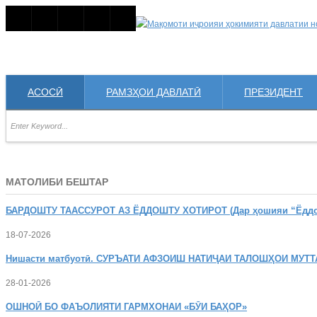
АСОСӢ
РАМЗҲОИ ДАВЛАТӢ
ПРЕЗИДЕНТ
МАТОЛИБИ БЕШТАР
БАРДОШТУ
ТААССУРОТ АЗ ЁДДОШТУ ХОТИРОТ (Дар ҳошияи “Ёддошт
18-07-2026
Нишасти
матбуотӣ. СУРЪАТИ АФЗОИШ НАТИҶАИ ТАЛОШҲОИ МУТТ
28-01-2026
ОШНОӢ
БО ФАЪОЛИЯТИ ГАРМХОНАИ «БӮИ БАҲОР»