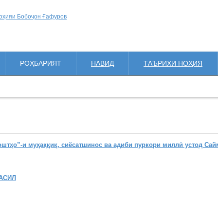
РОҲБАРИЯТ
НАВИД
ТАЪРИХИ НОҲИЯ
ҳо”-и муҳаққиқ, сиёсатшинос ва адиби пуркори миллӣ устод Сай
АСИЛ