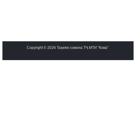
Copyright © 2026 Таҳияи сомона ТҶ МТИ "Кова"