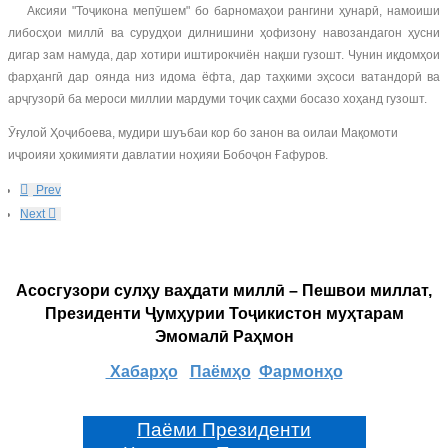
Аксияи "Тоҷикона мепӯшем" бо барномаҳои рангини ҳунарӣ, намоиши
либосҳои миллӣ ва сурудҳои дилнишини ҳофизону навозандагон ҳусни
дигар зам намуда, дар хотири иштирокчиён нақши гузошт. Чунин иқдомҳои
фарҳангӣ дар оянда низ идома ёфта, дар таҳкими эҳсоси ватандорӣ ва
арҷгузорӣ ба мероси миллии мардуми тоҷик саҳми босазо хоҳанд гузошт.
Ӯғулой Ҳоҷибоева, мудири шуъбаи кор бо занон ва оилаи Мақомоти
иҷроияи ҳокимияти давлатии ноҳияи Бобоҷон Ғафуров.
Prev
Next
Асосгузори сулҳу ваҳдати миллӣ – Пешвои миллат,
Президенти Ҷумҳурии Тоҷикистон муҳтарам
Эмомалӣ Раҳмон
Хабарҳо
Паёмҳо
Фармонҳо
Паёми Президенти