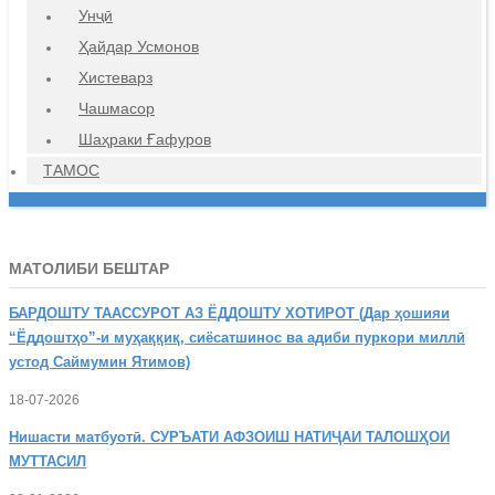
Унҷӣ
Ҳайдар Усмонов
Хистеварз
Чашмасор
Шаҳраки Ғафуров
ТАМОС
МАТОЛИБИ БЕШТАР
БАРДОШТУ
ТААССУРОТ АЗ ЁДДОШТУ ХОТИРОТ (Дар ҳошияи
“Ёддоштҳо”-и муҳаққиқ, сиёсатшинос ва адиби пуркори миллӣ
устод Саймумин Ятимов)
18-07-2026
Нишасти
матбуотӣ. СУРЪАТИ АФЗОИШ НАТИҶАИ ТАЛОШҲОИ
МУТТАСИЛ