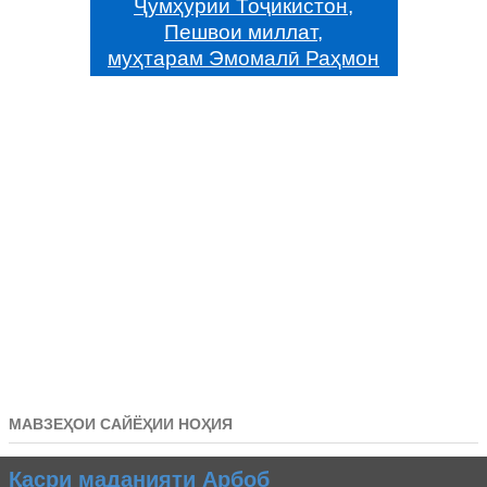
Ҷумҳурии Тоҷикистон,
Пешвои миллат,
муҳтарам Эмомалӣ Раҳмон
МАВЗЕҲОИ САЙЁҲИИ НОҲИЯ
Қасри маданияти Арбоб