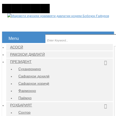
Menu
АСОСӢ
РАМЗҲОИ ДАВЛАТӢ
ПРЕЗИДЕНТ
Суханрониҳо
Сафарҳои дохилӣ
Сафарҳои хориҷӣ
Фармонҳо
Паёмҳо
РОҲБАРИЯТ
Сохтор