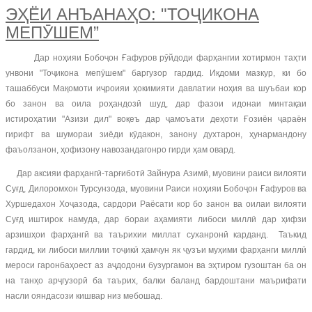
ЭҲЁИ АНЪАНАҲО: "ТОҶИКОНА
МЕПӮШЕМ”
Дар ноҳияи Бобоҷон Ғафуров рӯйдоди фарҳангии хотирмон таҳти
унвони "Тоҷикона мепӯшем" баргузор гардид. Иқдоми мазкур, ки бо
ташаббуси Мақомоти иҷроияи ҳокимияти давлатии ноҳия ва шуъбаи кор
бо занон ва оила роҳандозӣ шуд, дар фазои идонаи минтақаи
истироҳатии "Азизи дил" воқеъ дар ҷамоъати деҳоти Ғозиён ҷараён
гирифт ва шумораи зиёди кӯдакон, занону духтарон, ҳунармандону
фаъолзанон, ҳофизону навозандагонро гирди ҳам овард.
Дар аксияи фарҳангӣ-тарғиботӣ Зайнура Азимӣ, муовини раиси вилояти
Суғд, Дилоромхон Турсунзода, муовини Раиси ноҳияи Бобоҷон Ғафуров ва
Хуршедахон Хоҷазода, сардори Раёсати кор бо занон ва оилаи вилояти
Суғд иштирок намуда, дар бораи аҳамияти либоси миллӣ дар ҳифзи
арзишҳои фарҳангӣ ва таърихии миллат суханронӣ карданд. Таъкид
гардид, ки либоси миллии тоҷикӣ ҳамчун як ҷузъи муҳими фарҳанги миллӣ
мероси гаронбаҳоест аз аҷдодони бузургамон ва эҳтиром гузоштан ба он
на танҳо арҷгузорӣ ба таърих, балки баланд бардоштани маърифати
насли ояндасози кишвар низ мебошад.