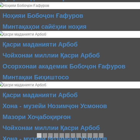
Ноҳияи Бобоҷон Ғафуров
Минтақаҳои сайёҳии ноҳия
Қасри маданияти Арбоб
Чойхонаи миллии Қасри Арбоб
Осорхонаи академик Бобоҷон Ғафуров
Минтақаи Биҳиштосо
Қасри маданияти Арбоб
Хона - музейи Нозимҷон Усмонов
Мазори Хоҷабоқирғон
Чойхонаи миллии Қасри Арбоб
Хона - музейи Нозимҷон Усмонов