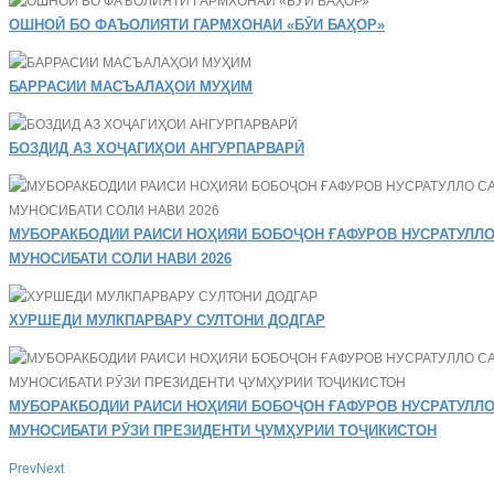
ОШНОӢ БО ФАЪОЛИЯТИ ГАРМХОНАИ «БӮИ БАҲОР»
БАРРАСИИ МАСЪАЛАҲОИ МУҲИМ
БОЗДИД АЗ ХОҶАГИҲОИ АНГУРПАРВАРӢ
МУБОРАКБОДИИ РАИСИ НОҲИЯИ БОБОҶОН ҒАФУРОВ НУСРАТУЛЛО
МУНОСИБАТИ СОЛИ НАВИ 2026
ХУРШЕДИ МУЛКПАРВАРУ СУЛТОНИ ДОДГАР
МУБОРАКБОДИИ РАИСИ НОҲИЯИ БОБОҶОН ҒАФУРОВ НУСРАТУЛЛО
МУНОСИБАТИ РӮЗИ ПРЕЗИДЕНТИ ҶУМҲУРИИ ТОҶИКИСТОН
Prev
Next