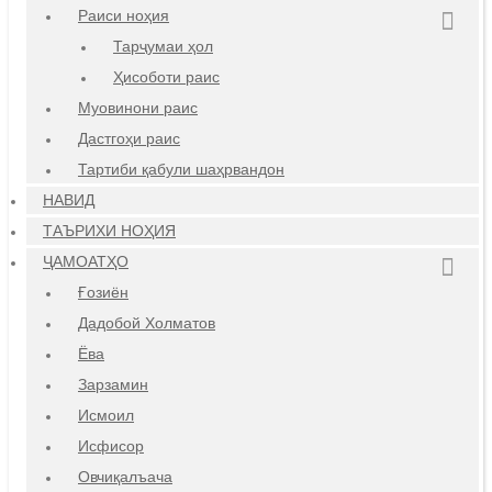
Раиси ноҳия
Тарҷумаи ҳол
Ҳисоботи раис
Муовинони раис
Дастгоҳи раис
Тартиби қабули шаҳрвандон
НАВИД
ТАЪРИХИ НОҲИЯ
ҶАМОАТҲО
Ғозиён
Дадобой Холматов
Ёва
Зарзамин
Исмоил
Исфисор
Овчиқалъача