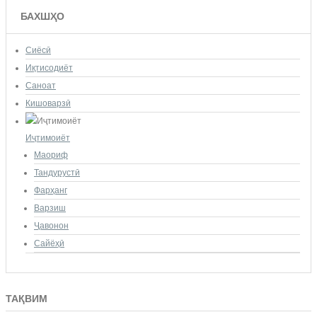
БАХШҲО
Сиёсӣ
Иқтисодиёт
Саноат
Кишоварзӣ
Иҷтимоиёт
Маориф
Тандурустӣ
Фарҳанг
Варзиш
Ҷавонон
Сайёҳӣ
ТАҚВИМ