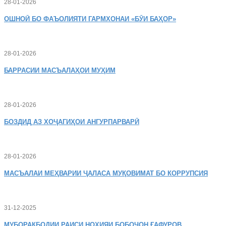
28-01-2026
ОШНОӢ
БО ФАЪОЛИЯТИ ГАРМХОНАИ «БӮИ БАҲОР»
28-01-2026
БАРРАСИИ МАСЪАЛАҲОИ МУҲИМ
28-01-2026
БОЗДИД
АЗ ХОҶАГИҲОИ АНГУРПАРВАРӢ
28-01-2026
МАСЪАЛАИ
МЕҲВАРИИ ҶАЛАСА МУҚОВИМАТ БО КОРРУПСИЯ
31-12-2025
МУБОРАКБОДИИ
РАИСИ НОҲИЯИ БОБОҶОН ҒАФУРОВ