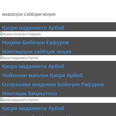
МАВЗЕҲОИ САЙЁҲИИ НОҲИЯ
Қасри маданияти Арбоб
Ноҳияи Бобоҷон Ғафуров
Минтақаҳои сайёҳии ноҳия
Қасри маданияти Арбоб
Чойхонаи миллии Қасри Арбоб
Осорхонаи академик Бобоҷон Ғафуров
Минтақаи Биҳиштосо
Қасри маданияти Арбоб