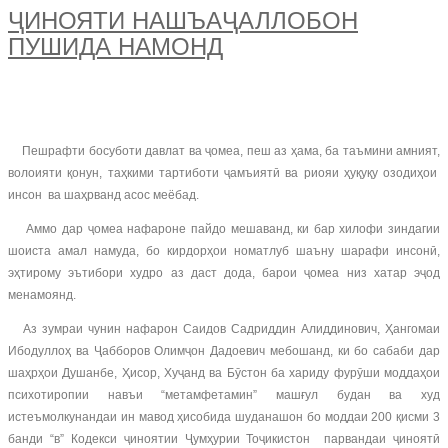
ҶИНОЯТИ НАШЪАҶАЛЛОБОН
ПУШИДА НАМОНД
Пешрафти босуботи давлат ва ҷомеа, пеш аз ҳама, ба таъмини амният,
волоияти қонун, таҳкими тартиботи ҷамъиятӣ ва риояи ҳуқуқу озодиҳои
инсон ва шаҳрванд асос меёбад.
Аммо дар ҷомеа нафароне пайдо мешаванд, ки бар хилофи зиндагии
шоиста амал намуда, бо кирдорҳои номатлуб шаъну шарафи инсонӣ,
эҳтирому эътибори худро аз даст дода, барои ҷомеа низ хатар эҷод
менамоянд.
Аз зумраи чунин нафарон Саидов Садриддин Алиддинович, Ҳангомаи
Ибодуллоҳ ва Ҷабборов Олимҷон Дадоевич мебошанд, ки бо сабаби дар
шаҳрҳои Душанбе, Ҳисор, Хуҷанд ва Бӯстон ба хариду фурӯши моддаҳои
психотиропии навъи “метамфетамин” машғул будан ва худ
истеъмолкунандаи ин мавод ҳисобида шуданашон бо моддаи 200 қисми 3
банди “в” Кодекси ҷиноятии Ҷумҳурии Тоҷикистон парвандаи ҷиноятӣ