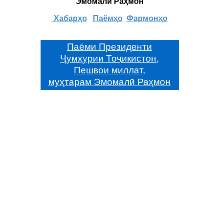
Эмомалӣ Раҳмон
Хабарҳо
Паёмҳо
Фармонҳо
Паёми Президенти
Ҷумҳурии Тоҷикистон,
Пешвои миллат,
муҳтарам Эмомалӣ Раҳмон