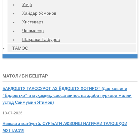
Унҷӣ
Ҳайдар Усмонов
Хистеварз
Чашмасор
Шаҳраки Ғафуров
ТАМОС
МАТОЛИБИ БЕШТАР
БАРДОШТУ
ТААССУРОТ АЗ ЁДДОШТУ ХОТИРОТ (Дар ҳошияи
“Ёддоштҳо”-и муҳаққиқ, сиёсатшинос ва адиби пуркори миллӣ
устод Саймумин Ятимов)
18-07-2026
Нишасти
матбуотӣ. СУРЪАТИ АФЗОИШ НАТИҶАИ ТАЛОШҲОИ
МУТТАСИЛ