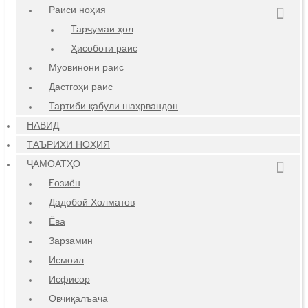
Раиси ноҳия
Тарҷумаи ҳол
Ҳисоботи раис
Муовинони раис
Дастгоҳи раис
Тартиби қабули шаҳрвандон
НАВИД
ТАЪРИХИ НОҲИЯ
ҶАМОАТҲО
Ғозиён
Дадобой Холматов
Ёва
Зарзамин
Исмоил
Исфисор
Овчиқалъача