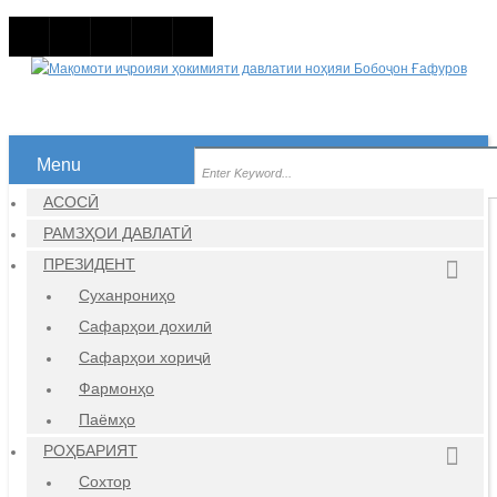
Menu
АСОСӢ
РАМЗҲОИ ДАВЛАТӢ
ПРЕЗИДЕНТ
Суханрониҳо
Сафарҳои дохилӣ
Сафарҳои хориҷӣ
Фармонҳо
Паёмҳо
РОҲБАРИЯТ
Сохтор