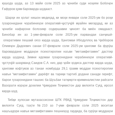
кушода шуда, аз 13 майи соли 2025 аз ҷониби суди ноҳияи Бобоҷон
Ғафуров ҳукм бароварда шудааст.
Шарҳи ин ҳолат нишон медиҳад, ки моҳи январи соли 2025-ум бо роҳи
гузаронидани чорабиниҳои оперативӣ-ҷустуҷӯӣ муайян мегардад, ки аз
ҷониби нафарони болозикр содиршавии ҷиноят ба миён омадааст.
Бинобар ин аз 1-уми-феврали соли 2025-ум парвандаи санҷишӣ-
оперативии пешакӣ оғоз карда шуда, Ҳангомаи Ибодуллоҳ ва Ҷабборов
Олимҷон Дадоевич санаи 07-феврали соли 2025-ум ҳангоми ба фурӯш
баровардани моддаҳои психотиропии наъви “метамфетамин” дастгир
карда шуданд. Зимни идомаи гузаронидани чорабиниҳои оперативӣ-
ҷустуҷӯӣ шаҳрванд Саидов С.А. низ, дар ҷойи ҳодиса дастгир карда шуда,
ҳангоми кофтуков аз танаи номбурда 29,1 грамм моддаи психотиропии
навъи “метамфетамин” дарёфт ва тариқи тартиб додани санади гирифт,
барои гузаронидани ташхис ба Шуъбаи татқиқоти криминалистии раёсати
Вазорати корҳои дохилии Ҷумҳурии Тоҷикистон дар вилояти Суғд, ирсол
карда шуд.
Тибқи хулосаи мутахассисони ШТК РВКД Ҷумҳурии Тоҷикистон дар
вилояти Суғд, таҳти №210 аз 7-уми феврали соли 2025 воситаи
нашъадори навъи метамфетамин пешниҳод гардида, ба гурӯҳи моддаҳои