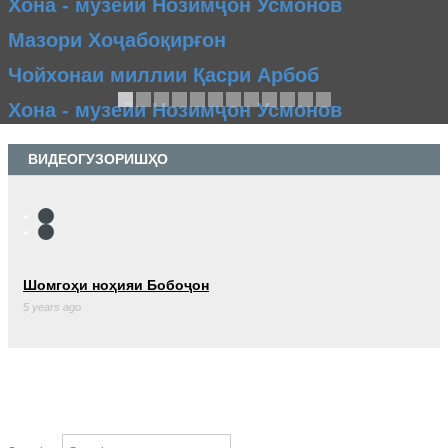
Хона - музейи Нозимҷон Усмонов
Мазори Хоҷабоқирғон
Чойхонаи миллии Қасри Арбоб
Хона - музейи Нозимҷон Усмонов
ВИДЕОГУЗОРИШҲО
Шомгоҳи ноҳияи Бобоҷон
5 years ago