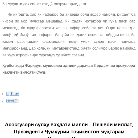
ба муҳлати даҳ сол аз озодӣ маҳрум гардиданд.
Ин нигошта, ҳар як нафарро ба андеша бояд водор намояд, ки ҳаёт ба
инсон як бор муяссар мешавад, ин ҳадяи нотакрор чӣ гуна паси сар
мешавад, ба ақлу фаросати ҳар як нафар вобаста аст. Онро месозад ё
месӯзад! Имрӯз ин нафарон ба ҷойи зиндагии осоишта, ободии оила, ба
камол расонидани фарзандони некӯ умри худро паси панҷара
мегузаронанд. Дар ҳоле, ки метавонистанд, ҳаёти солимро барпо намоянд
ва худу атрофиёнро хурсанду хушбахт созанд.
Қурбонзода Фаридун, мушовири адлияи дараҷаи 3 ёрдамчии прокурори
нақлиёти вилояти Суғд.
Prev
Next
Асосгузори сулҳу ваҳдати миллӣ – Пешвои миллат,
Президенти Ҷумҳурии Тоҷикистон муҳтарам