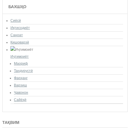
БАХШҲО
Сиёсӣ
Иқтисодиёт
Саноат
Кишоварзӣ
Иҷтимоиёт
Маориф
Тандурустӣ
Фарҳанг
Варзиш
Ҷавонон
Сайёҳӣ
ТАҚВИМ