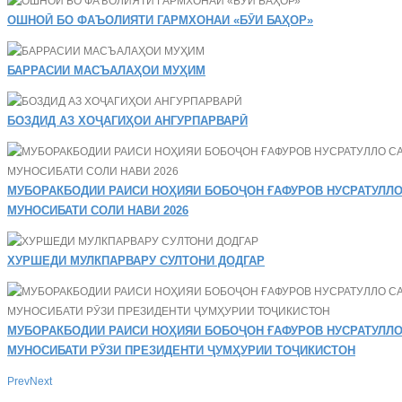
ОШНОӢ БО ФАЪОЛИЯТИ ГАРМХОНАИ «БӮИ БАҲОР»
БАРРАСИИ МАСЪАЛАҲОИ МУҲИМ
БОЗДИД АЗ ХОҶАГИҲОИ АНГУРПАРВАРӢ
МУБОРАКБОДИИ РАИСИ НОҲИЯИ БОБОҶОН ҒАФУРОВ НУСРАТУЛЛО
МУНОСИБАТИ СОЛИ НАВИ 2026
ХУРШЕДИ МУЛКПАРВАРУ СУЛТОНИ ДОДГАР
МУБОРАКБОДИИ РАИСИ НОҲИЯИ БОБОҶОН ҒАФУРОВ НУСРАТУЛЛО
МУНОСИБАТИ РӮЗИ ПРЕЗИДЕНТИ ҶУМҲУРИИ ТОҶИКИСТОН
Prev
Next