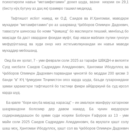
психотиропи навъи “метамфетамин” дохил шуда, вазни ниҳоии он 29,1
(бисту нӯҳ бутуну аз даҳ як) граммро ташкил медиҳад.
Тафтишот исбот намуд, ки О.Д. Саидов ва И.Ҳангомаи, маводҳои
мухадири “метамфетамин”-ро аз шаҳрванд Ҷабборов Олимҷон Дадоевич,
тавассути шиносаш бо номи “Ҷамшед” бо маслиҳати пешакӣ, минбаъд бо
мақсади ба даст овардани фоидаи муфт, бар ивази маблағи пулии гуногун
мефурӯхтаанд ва худи онҳо низ истеъмолкунандаи ин навъи маводи
мухаддир мебошанд.
Оид ба ин ҳолат, 7 - уми феврали соли 2025 аз тарафи ШВКДН-и вилояти
Суғд нисбати Саидов Садриддин Алиддинович, Ҳангомаи Ибодуллоҳ ва
Ҷабборов Олимҷон Дадоевич парвандаи ҷиноятӣ бо моддаи 200 қисми 3
банди “в” КҶ Ҷумҳурии Тоҷикистон оғоз карда шуда, баъди гузаронидани
ҳамаи ҳаракатҳои тафтишотӣ бо тастиқи фикри айбдоркунӣ ба суд ирсол
карда шуд.
Ба қавле “бори каҷ ба мақсад нарасад” – ин амалҳои манфуру хатарноки
шаҳрвандони болозикр дер давом накард. Ба чунин кирдорҳои
содирнамудаашон бо ҳукми суди ноҳияи Бобоҷон Ғафуров аз 13 - уми
майи соли 2025 Саидов Садриддин Алиддинович, ба муҳлати ҳашт солу
шаш моҳ, Ҳангомаи Ибодуллоҳ, ҳашт сол ва Ҷабборов Олимҷон Дадоевич