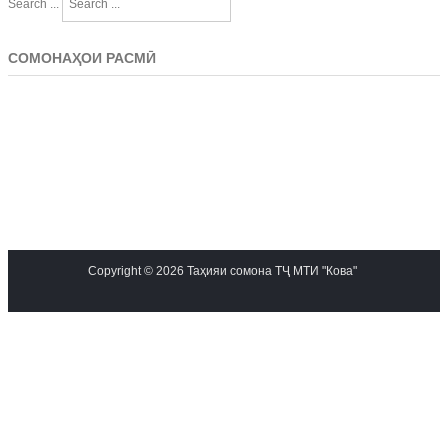
Search ...
СОМОНАҲОИ РАСМӢ
Copyright © 2026 Таҳияи сомона ТҶ МТИ "Кова"