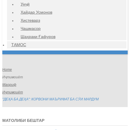
Унҷӣ
Ҳайдар Усмонов
Хистеварз
Чашмасор
Шаҳраки Ғафуров
ТАМОС
Home
Иҷтимоиёт
Маориф
Иҷтимоиёт
"ДЕҲА БА ДЕҲА": КОРВОНИ МАЪРИФАТ БА СӮИ МАРДУМ
МАТОЛИБИ БЕШТАР