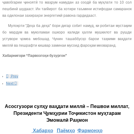
ҷавобгарии ҷиноятӣ то маҳрум намудан аз озодӣ ба муҳлати то 10 сол
пешбинӣ шудааст. Ин тағйирот ба хотири таъмини истифодаи самаранок
ва одилонаи захираҳои энергетикӣ равона гардидааст.
Мулоқоти "Деҳа ба деҳа" бори дигар собит намуд, ки робитаи мустақим
бо мардум ва муколамаи ошкоро калиди ҳалли мушкилот ва рушди
устувори ҷомеа мебошад. Чунин ташаббусҳо барои таҳкими ваҳдати
миллӣ ва пешрафти кишвар заминаи мусоид фароҳам меоваранд.
Хабарнигори “Парвозгоҳи бузургон”
Prev
Next
Асосгузори сулҳу ваҳдати миллӣ – Пешвои миллат,
Президенти Ҷумҳурии Тоҷикистон муҳтарам
Эмомалӣ Раҳмон
Хабарҳо
Паёмҳо
Фармонҳо