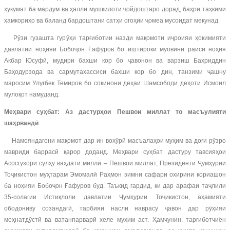
ҳукумат ба мардум ва ҳалли мушкилоти ҷойдоштаро дорад, баҳри таҳкими
ҳамкориҳо ва баланд бардоштани сатҳи огоҳии ҷомеа мусоидат мекунад.
Рӯзи гузашта гурӯҳи тарғиботии назди мақомоти иҷроияи ҳокимияти
давлатии ноҳияи Бобоҷон Ғафуров бо иштироки муовини раиси ноҳия
Акбар Юсуфӣ, мудири бахши кор бо ҷавонон ва варзиш Баҳриддин
Баҳодурзода ва сармутахассиси бахши кор бо дин, танзими ҷашну
маросим Улуғбек Темиров бо сокинони деҳаи Шамсободи деҳоти Исмоил
мулоқот намуданд.
Меҳвари суҳбат: Аз дастурҳои Пешвои миллат то масъулияти
шаҳрвандӣ
Намояндагони мақомот дар ин вохӯрӣ масъалаҳои муҳим ва доғи рӯзро
мавриди баррасӣ қарор доданд. Меҳвари суҳбат дастуру тавсияҳои
Асосгузори сулҳу ваҳдати миллӣ – Пешвои миллат, Президенти Ҷумҳурии
Тоҷикистон муҳтарам Эмомалӣ Раҳмон зимни сафари охирини кориашон
ба ноҳияи Бобоҷон Ғафуров буд. Таъкид гардид, ки дар арафаи таҷлили
35-солагии Истиқлоли давлатии Ҷумҳурии Тоҷикистон, аҳамияти
ободониву созандагӣ, тарбияи насли наврасу ҷавон дар рӯҳияи
меҳнатдӯстӣ ва ватанпарварӣ хеле муҳим аст. Ҳамчунин, тарғиботчиён