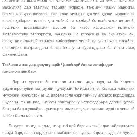
аҳамияти эҳтиромгузорӣ ба қонунҳои амалкунанда, аз ҷумла қонунҳои
масъулият дар таълиму тарбияи кӯдакон, танзими ҷашну маросим,
вазифаҳои ҷавонписарон дар адои хизмати ҳатмии ҳарбӣ, маданияти
истифодабарии телефонҳои мобилӣ ва корбарӣ бо шабакаҳои иҷтимоӣ,
пешгирии шомилшавии ҷавонон ба ҳизбу ҳаракатҳои иртиҷоии
экстремистиву террористӣ, мубориза бо коррупсия ва оқибатҳои он,
фарҳанги оиладорӣ ва риояи либоспӯшии миллӣ, хушунати хонаводагӣ ва
фарогирии шаҳрвандони бекор бо шуғли пурмаҳсулро ба таври амиқ
фаҳмониданд.
Тағйироти нав дар қонунгузорӣ: Ҷавобгарӣ барои истифодаи
ғайриқонунии барқ
Дар ин мулоқот ба сокинон иттилоъ дода шуд, ки ба Кодекси
ҳуқуқвайронкунии маъмурии Ҷумҳурии Тоҷикистон ва Кодекси ҷиноятии
Ҷумҳурии Тоҷикистон аз 15 апрели соли ҷорӣ тағйиру иловаҳо ворид карда
шудаанд. Аз ин пас, нисбати муштариёну истифодабарандагони қувваи
барқ, ки ба қонунвайронкуниҳо роҳ медиҳанд, ҷазоҳои маъмурӣ ва ҷиноятӣ
татбиқ карда мешавад.
Бахусус таъкид гардид, ки ҷавобгарӣ барои истифодаи ғайриқонунии
нерӯи барқ ва напардохтани маблағи он пурзӯр карда шуда, аз ҷумла,