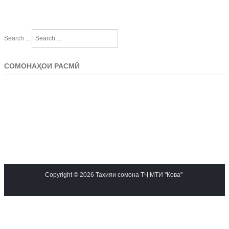
Search ...
СОМОНАҲОИ РАСМӢ
Copyright © 2026 Таҳияи сомона ТҶ МТИ "Кова"