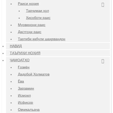
Раиси ноҳия
Тарҷумаи ҳол
Ҳисоботи раис
Муовинони раис
Дастгоҳи раис
Тартиби қабули шаҳрвандон
НАВИД
ТАЪРИХИ НОҲИЯ
ҶАМОАТҲО
Ғозиён
Дадобой Холматов
Ёва
Зарзамин
Исмоил
Исфисор
Овчиқалъача