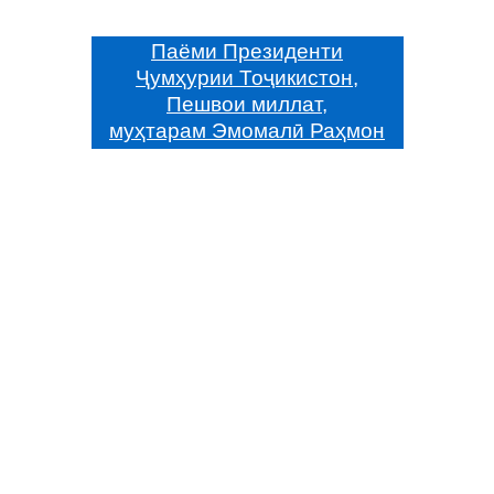
Паёми Президенти
Ҷумҳурии Тоҷикистон,
Пешвои миллат,
муҳтарам Эмомалӣ Раҳмон