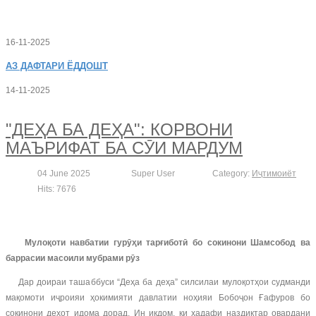
16-11-2025
АЗ
ДАФТАРИ ЁДДОШТ
14-11-2025
"ДЕҲА БА ДЕҲА": КОРВОНИ
МАЪРИФАТ БА СӮИ МАРДУМ
04 June 2025
Super User
Category:
Иҷтимоиёт
Hits: 7676
Мулоқоти навбатии гурӯҳи тарғиботӣ бо сокинони Шамсобод ва
баррасии масоили мубрами рӯз
Дар доираи ташаббуси “Деҳа ба деҳа” силсилаи мулоқотҳои судманди
мақомоти иҷроияи ҳокимияти давлатии ноҳияи Бобоҷон Ғафуров бо
сокинони деҳот идома дорад. Ин иқдом, ки ҳадафи наздиктар овардани