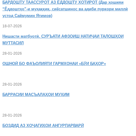
БАРДОШТУ
ТААССУРОТ АЗ ЁДДОШТУ ХОТИРОТ (Дар ҳошияи
“Ёддоштҳо”-и муҳаққиқ, сиёсатшинос ва адиби пуркори миллӣ
устод Саймумин Ятимов)
18-07-2026
Нишасти
матбуотӣ. СУРЪАТИ АФЗОИШ НАТИҶАИ ТАЛОШҲОИ
МУТТАСИЛ
28-01-2026
ОШНОӢ
БО ФАЪОЛИЯТИ ГАРМХОНАИ «БӮИ БАҲОР»
28-01-2026
БАРРАСИИ МАСЪАЛАҲОИ МУҲИМ
28-01-2026
БОЗДИД
АЗ ХОҶАГИҲОИ АНГУРПАРВАРӢ