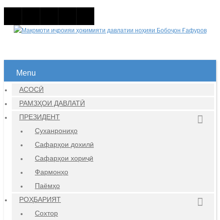
Menu
АСОСӢ
РАМЗҲОИ ДАВЛАТӢ
ПРЕЗИДЕНТ
Суханрониҳо
Сафарҳои дохилӣ
Сафарҳои хориҷӣ
Фармонҳо
Паёмҳо
РОҲБАРИЯТ
Сохтор