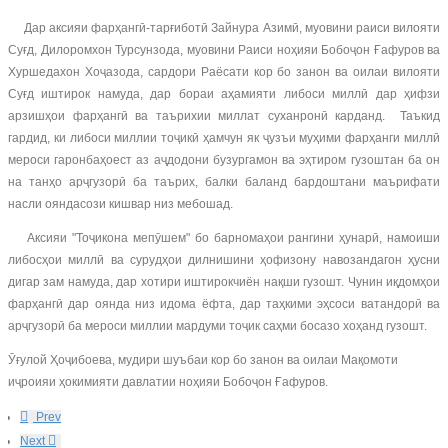
Дар аксияи фарҳангӣ-тарғиботӣ Зайнура Азимӣ, муовини раиси вилояти
Суғд, Дилоромхон Турсунзода, муовини Раиси ноҳияи Бобоҷон Ғафуров ва
Хуршедахон Хоҷазода, сардори Раёсати кор бо занон ва оилаи вилояти
Суғд иштирок намуда, дар бораи аҳамияти либоси миллӣ дар ҳифзи
арзишҳои фарҳангӣ ва таърихии миллат суханронӣ карданд. Таъкид
гардид, ки либоси миллии тоҷикӣ ҳамчун як ҷузъи муҳими фарҳанги миллӣ
мероси гаронбаҳоест аз аҷдодони бузургамон ва эҳтиром гузоштан ба он
на танҳо арҷгузорӣ ба таърих, балки баланд бардоштани маърифати
насли ояндасози кишвар низ мебошад.
Аксияи "Тоҷикона мепӯшем" бо барномаҳои рангини ҳунарӣ, намоиши
либосҳои миллӣ ва сурудҳои дилнишини ҳофизону навозандагон ҳусни
дигар зам намуда, дар хотири иштирокчиён нақши гузошт. Чунин иқдомҳои
фарҳангӣ дар оянда низ идома ёфта, дар таҳкими эҳсоси ватандорӣ ва
арҷгузорӣ ба мероси миллии мардуми тоҷик саҳми босазо хоҳанд гузошт.
Ӯғулой Ҳоҷибоева, мудири шуъбаи кор бо занон ва оилаи Мақомоти
иҷроияи ҳокимияти давлатии ноҳияи Бобоҷон Ғафуров.
Prev
Next