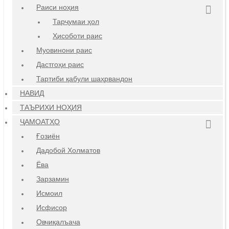
Раиси ноҳия
Тарҷумаи ҳол
Ҳисоботи раис
Муовинони раис
Дастгоҳи раис
Тартиби қабули шаҳрвандон
НАВИД
ТАЪРИХИ НОҲИЯ
ҶАМОАТҲО
Ғозиён
Дадобой Холматов
Ёва
Зарзамин
Исмоил
Исфисор
Овчиқалъача