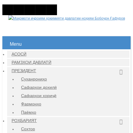
Menu
АСОСӢ
РАМЗҲОИ ДАВЛАТӢ
ПРЕЗИДЕНТ
Суханрониҳо
Сафарҳои дохилӣ
Сафарҳои хориҷӣ
Фармонҳо
Паёмҳо
РОҲБАРИЯТ
Сохтор