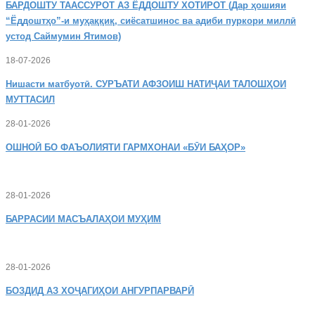
БАРДОШТУ
ТААССУРОТ АЗ ЁДДОШТУ ХОТИРОТ (Дар ҳошияи
“Ёддоштҳо”-и муҳаққиқ, сиёсатшинос ва адиби пуркори миллӣ
устод Саймумин Ятимов)
18-07-2026
Нишасти
матбуотӣ. СУРЪАТИ АФЗОИШ НАТИҶАИ ТАЛОШҲОИ
МУТТАСИЛ
28-01-2026
ОШНОӢ
БО ФАЪОЛИЯТИ ГАРМХОНАИ «БӮИ БАҲОР»
28-01-2026
БАРРАСИИ МАСЪАЛАҲОИ МУҲИМ
28-01-2026
БОЗДИД
АЗ ХОҶАГИҲОИ АНГУРПАРВАРӢ