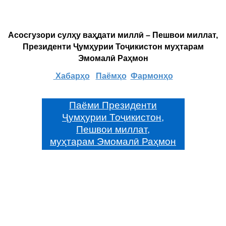
Асосгузори сулҳу ваҳдати миллӣ – Пешвои миллат,
Президенти Ҷумҳурии Тоҷикистон муҳтарам
Эмомалӣ Раҳмон
Хабарҳо
Паёмҳо
Фармонҳо
Паёми Президенти
Ҷумҳурии Тоҷикистон,
Пешвои миллат,
муҳтарам Эмомалӣ Раҳмон