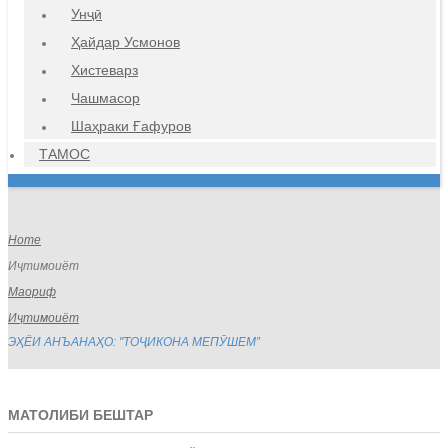
Унҷӣ
Ҳайдар Усмонов
Хистеварз
Чашмасор
Шаҳраки Ғафуров
ТАМОС
Home
Иҷтимоиёт
Маориф
Иҷтимоиёт
ЭҲЁИ АНЪАНАҲО: "ТОҶИКОНА МЕПӮШЕМ”
МАТОЛИБИ БЕШТАР