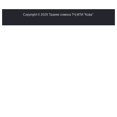
Copyright © 2026 Таҳияи сомона ТҶ МТИ "Кова"