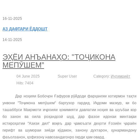
16-11-2025
АЗ
ДАФТАРИ ЁДДОШТ
14-11-2025
ЭҲЁИ АНЪАНАҲО: "ТОҶИКОНА
МЕПӮШЕМ”
04 June 2025
Super User
Category:
Иҷтимоиёт
Hits: 7404
Дар ноҳияи Бобоҷон Ғафуров рӯйдоди фарҳангии хотирмон таҳти
унвони "Тоҷикона мепӯшем" баргузор гардид. Иқдоми мазкур, ки бо
ташаббуси Мақомоти иҷроияи ҳокимияти давлатии ноҳия ва шуъбаи кор
бо занон ва оила роҳандозӣ шуд, дар фазои идонаи минтақаи
истироҳатии "Азизи дил" воқеъ дар ҷамоъати деҳоти Ғозиён ҷараён
гирифт ва шумораи зиёди кӯдакон, занону духтарон, ҳунармандону
фаъолзанон, ҳофизону навозандагонро гирди ҳам овард.