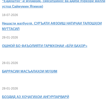
“Ёддоштҳо”-и муҳаққиқ, сиёсатшинос ва адиби пуркори миллӣ
устод Саймумин Ятимов)
18-07-2026
Нишасти
матбуотӣ. СУРЪАТИ АФЗОИШ НАТИҶАИ ТАЛОШҲОИ
МУТТАСИЛ
28-01-2026
ОШНОӢ
БО ФАЪОЛИЯТИ ГАРМХОНАИ «БӮИ БАҲОР»
28-01-2026
БАРРАСИИ МАСЪАЛАҲОИ МУҲИМ
28-01-2026
БОЗДИД
АЗ ХОҶАГИҲОИ АНГУРПАРВАРӢ