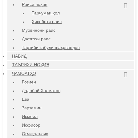
Раиси ноҳия
Тарҷумаи ҳол
Ҳисоботи раис
Муовинони раис
Дастгоҳи раис
Тартиби қабули шаҳрвандон
НАВИД
ТАЪРИХИ НОҲИЯ
ҶАМОАТҲО
Ғозиён
Дадобой Холматов
Ёва
Зарзамин
Исмоил
Исфисор
Овчиқалъача