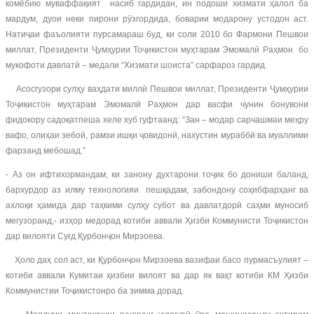
комёбию муваффақият насиб гардидан, ин подоши хизмати ҳалол ба
мардум, дуои неки пирони рӯзгордида, боварии модарону устодон аст.
Натиҷаи фаъолияти пурсамараш буд, ки соли 2010 бо Фармони Пешвои
миллат, Президенти Ҷумҳурии Тоҷикистон муҳтарам Эмомалӣ Раҳмон бо
мукофоти давлатӣ – медали “Хизмати шоиста” сарфароз гардид.
Асосгузори сулҳу ваҳдати миллӣ Пешвои миллат, Президенти Ҷумҳурии
Тоҷикистон муҳтарам Эмомалӣ Раҳмон дар васфи чунин бонувони
фидокору садоқатпеша хеле хуб гуфтаанд: “Зан – модар сарчашмаи меҳру
вафо, олиҳаи зебоӣ, рамзи ишқи ҷовидонӣ, нахустин мураббӣ ва муаллими
фарзанд мебошад.”
- Аз он ифтихормандам, ки занону духтарони тоҷик бо дониши баланд,
бархурдор аз илму технологияи пешқадам, забондону соҳибфарҳанг ва
ахлоқи ҳамида дар таҳкими сулҳу субот ва давлатдорӣ саҳми муносиб
мегузоранд,- изҳор медорад котиби аввали Ҳизби Коммунисти Тоҷикистон
дар вилояти Суғд Қурбонҷон Мирзоева.
Ҳоло даҳ сол аст, ки Қурбонҷон Мирзоева вазифаи басо пурмасъулият –
котиби аввали Кумитаи ҳизбии вилоят ва дар як вақт котиби КМ Ҳизби
Коммунистии Тоҷикистонро ба зимма дорад.