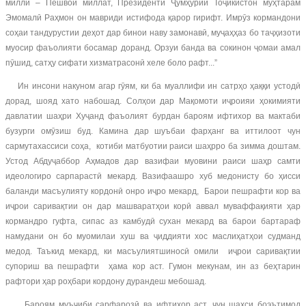
миллӣ – Пешвои миллат, Президенти Ҷумҳурии Тоҷикистон муҳтарам
Эмомалӣ Раҳмон он мавриди истифода қарор гирифт. Имрӯз кормандони
соҳаи тандурустии деҳот дар бинои наву замонавӣ, муҷаҳҳаз бо таҷҳизоти
муосир фаъолияти босамар доранд. Орзуи банда ва сокинон ҷомаи амал
пӯшид, сатҳу сифати хизматрасонӣ хеле боло рафт...”
Ин инсони накуном агар гӯям, ки ба муаллифи ин сатрҳо ҳаққи устодӣ
дорад, шояд хато набошад. Солҳои дар Мақомоти иҷроияи ҳокимияти
давлатии шаҳри Хуҷанд фаъолият бурдан бароям ифтихор ва мактаби
бузурги омӯзиш буд. Камина дар шуъбаи фарҳанг ва иттилоот чун
сармутахассиси соҳа, котиби матбуотии раиси шаҳрро ба зимма доштам.
Устод Абдуҷаббор Аҳмадов дар вазифаи муовини раиси шаҳр самти
идеологиро сарпарастӣ мекард. Вазифаашро хуб медонисту бо ҳисси
баланди масъулияту кордонӣ онро иҷро мекард, Барои пешрафти кор ва
иҷрои саривақтии он дар машваратҳои корӣ аввал муваффақияти ҳар
кормандро гуфта, сипас аз камбудӣ сухан мекард ва барои бартараф
намудани он бо муомилаи хуш ва ҷиддияти хос маслиҳатҳои судманд
медод. Таъкид мекард, ки масъулиятшиносӣ омили иҷрои саривақтии
супориш ва пешрафти ҳама кор аст. Гумон мекунам, ин аз беҳтарин
рафтори ҳар роҳбари кордону дурандеш мебошад.
Бароям муъҷиби сарфарозӣ ва ифтихор аст, чун шахси боэътимод