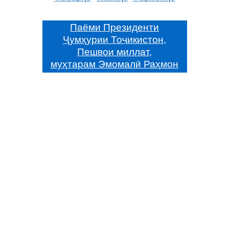
Паёми Президенти
Ҷумҳурии Тоҷикистон,
Пешвои миллат,
муҳтарам Эмомалӣ Раҳмон