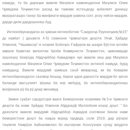
намуда, то ба дараҷаи вакили Маҷлиси намояндагони Маҷлиси Олии
Ҷумҳурии Тоҷикистон расид ва тамоми истеъдоду қобилият донишу
маҳораташро танҳо ба манфиати мардум равона сохт, розу ниёзи мардум,
дарди дили дардошнояш буд.
Интихобкунандагон аз ҳавзаи интихоботии “Саидхоҷа Ӯрунхоҷаев,№15”
ду навбат ( даъвати 4-5) сокинони Ҷамоатҳои деҳоти Унҷӣ, Ҳайдар
Усмонов, “Чашмасор”-и ноҳияи Бобоҷон Ғафуров ва шаҳри Бӯстон котиби
аввали Кумитаи вилоятии Ҳизби Коммунисти Тоҷикистон, ҷавонмарди
хушзеҳну боирода Абдуҷаббор Аҳмадовро чун вакили хеш дар Маҷлиси
намояндагони Маҷлиси Олии Ҷумҳурии Тоҷикистон интихоб намуда, бурд
намуданд. Вакили мардумӣ ҳамеша саъй меварзид, ки ба боварии
интихобкунандагон сазовор бошад, барои адои дархости мардум бо ҳисси
баланди масъулият кӯшиш ба кор мебурд, бо интихобкунандагонаш
вохӯриҳои рӯ ба рӯ доир менамуд.
Зимни суҳбат сардухтури вақти Беморхонаи ноҳиявии №3-и Ҷамоати
деҳоти ба номи Ҳайдар Усмонов Абдурауф Муллобоев изҳор дошт: ” Бо
дахолати вакили мардумӣ Абдуҷаббор Аҳмадов сохтмони бинои нави
бемористони деҳот ба нақша ворид гардида, соли 2019, дар рӯзҳои
таҷлили Наврӯзи байналмилал бо иштироки Асосгузори сулҳу ваҳдати