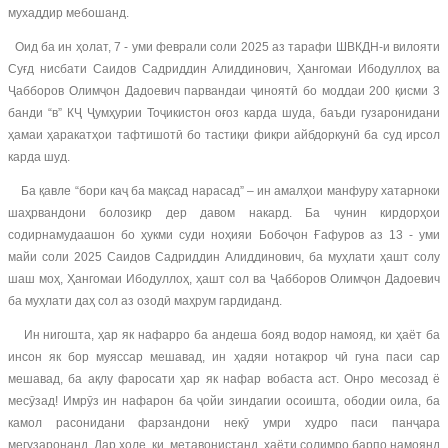
мухаддир мебошанд.
Оид ба ин ҳолат, 7 - уми феврали соли 2025 аз тарафи ШВКДН-и вилояти
Суғд нисбати Саидов Садриддин Алиддинович, Ҳангомаи Ибодуллоҳ ва
Ҷабборов Олимҷон Дадоевич парвандаи ҷиноятӣ бо моддаи 200 қисми 3
банди “в” КҶ Ҷумҳурии Тоҷикистон оғоз карда шуда, баъди гузаронидани
ҳамаи ҳаракатҳои тафтишотӣ бо тастиқи фикри айбдоркунӣ ба суд ирсол
карда шуд.
Ба қавле “бори каҷ ба мақсад нарасад” – ин амалҳои манфуру хатарноки
шаҳрвандони болозикр дер давом накард. Ба чунин кирдорҳои
содирнамудаашон бо ҳукми суди ноҳияи Бобоҷон Ғафуров аз 13 - уми
майи соли 2025 Саидов Садриддин Алиддинович, ба муҳлати ҳашт солу
шаш моҳ, Ҳангомаи Ибодуллоҳ, ҳашт сол ва Ҷабборов Олимҷон Дадоевич
ба муҳлати даҳ сол аз озодӣ маҳрум гардиданд.
Ин нигошта, ҳар як нафарро ба андеша бояд водор намояд, ки ҳаёт ба
инсон як бор муяссар мешавад, ин ҳадяи нотакрор чӣ гуна паси сар
мешавад, ба ақлу фаросати ҳар як нафар вобаста аст. Онро месозад ё
месӯзад! Имрӯз ин нафарон ба ҷойи зиндагии осоишта, ободии оила, ба
камол расонидани фарзандони некӯ умри худро паси панҷара
мегузаронанд. Дар ҳоле, ки метавонистанд, ҳаёти солимро барпо намоянд