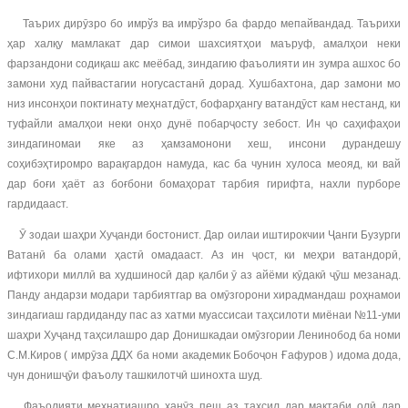
Таърих дирӯзро бо имрўз ва имрўзро ба фардо мепайвандад. Таърихи
ҳар халқу мамлакат дар симои шахсиятҳои маъруф, амалҳои неки
фарзандони содиқаш акс меёбад, зиндагию фаъолияти ин зумра ашхос бо
замони худ пайвастагии ногусастанӣ дорад. Хушбахтона, дар замони мо
низ инсонҳои поктинату меҳнатдӯст, бофарҳангу ватандӯст кам нестанд, ки
туфайли амалҳои неки онҳо дунё побарҷосту зебост. Ин ҷо саҳифаҳои
зиндагиномаи яке аз ҳамзамонони хеш, инсони дурандешу
соҳибэҳтиромро варақгардон намуда, кас ба чунин хулоса меояд, ки вай
дар боғи ҳаёт аз боғбони бомаҳорат тарбия гирифта, нахли пурборе
гардидааст.
Ӯ зодаи шаҳри Хуҷанди бостонист. Дар оилаи иштирокчии Ҷанги Бузурги
Ватанӣ ба олами ҳастӣ омадааст. Аз ин ҷост, ки меҳри ватандорӣ,
ифтихори миллӣ ва худшиносӣ дар қалби ӯ аз айёми кӯдакӣ ҷӯш мезанад.
Панду андарзи модари тарбиятгар ва омӯзгорони хирадмандаш роҳнамои
зиндагиаш гардиданду пас аз хатми муассисаи таҳсилоти миёнаи №11-уми
шаҳри Хуҷанд таҳсилашро дар Донишкадаи омӯзгории Ленинобод ба номи
С.М.Киров ( имрӯза ДДХ ба номи академик Бобоҷон Ғафуров ) идома дода,
чун донишҷӯи фаъолу ташкилотчӣ шинохта шуд.
Фаъолияти меҳнатиашро ҳанӯз пеш аз таҳсил дар мактаби олӣ дар