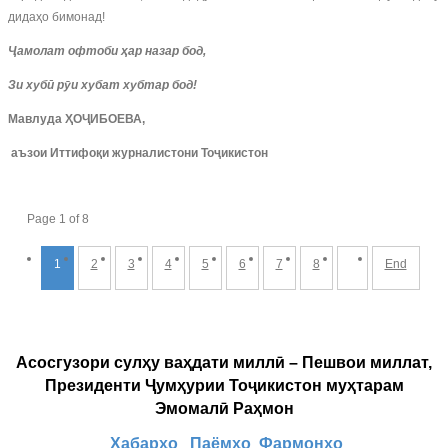
дидаҳо бимонад!
Ҷамолат офтоби ҳар назар бод,
Зи хубӣ рӯи хубат хубтар бод!
Мавлуда ҲОҶИБОЕВА,
аъзои Иттифоқи журналистони Тоҷикистон
Page 1 of 8
1
2
3
4
5
6
7
8
End
Асосгузори сулҳу ваҳдати миллӣ – Пешвои миллат,
Президенти Ҷумҳурии Тоҷикистон муҳтарам
Эмомалӣ Раҳмон
Хабарҳо
Паёмҳо
Фармонҳо