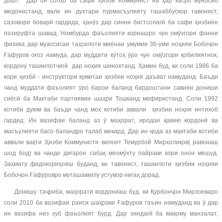
дошт. Дар он солҳо ба сафи Ҳизби Коммунист на ҳар касро муносиб
медонистанд, вале ин духтари пурмасъулияту ташаббускор тавонист,
сазовори боварӣ гардида, ҳанӯз дар синни бистсолагӣ ба сафи ҳизбиён
пазируфта шавад. Номбурда фаъолияти кориашро чун омӯзгори фанни
физика дар муассисаи таҳсилоти миёнаи умумии 36-уми ноҳияи Бобоҷон
Ғафуров оғоз намуда, дар муддати кӯтоҳ ӯро чун омӯзгори қобилиятнок,
кордону ташкилотчигӣ дар ноҳия шинохтанд. Ҳамин буд, ки соли 1986 ба
кори ҳизбӣ - инструктори кумитаи ҳизбии ноҳия даъват намуданд. Баъди
чанд муддати фаъолият ӯро барои баланд бардоштани савияи дониши
сиёсӣ ба Мактаби партиявии шаҳри Тошканд мефиристанд. Соли 1992
котиби дуюм ва баъди чанд моҳ котиби аввали ҳизбии ноҳия интихоб
гардид. Ин вазифаи баланд аз ӯ маҳорат, иродаи қавию кордонӣ ва
масъулияти басо баландро талаб мекард. Дар ин ҷода аз мактаби котиби
аввали вақти Ҳизби Коммунисти вилоят Темурбой Мирхолиқов( равонаш
шод бод) ва чанде дигарон сабақ меомӯхту пайрави кори онон мешуд.
Заҳмату фидокориҳояш буданд, ки тавонист, ташкилоти ҳизбии ноҳияи
Бобоҷон Ғафуровро муташаккилу устувор нигаҳ дорад.
Донишу таҷриба, маҳорати кордониаш буд, ки Қурбонҷон Мирзоеваро
соли 2010 ба вазифаи раиси шаҳраки Ғафуров таъин намуданд ва ӯ дар
ин вазифа низ хуб фаъолият бурд. Дар зиндагӣ ба мақому манзалат,