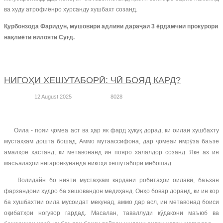
ва худу атрофиёнро хурсанду хушбахт созанд.
Қурбонзода Фаридун, мушовири адлияи дараҷаи 3 ёрдамчии прокурори
нақлиёти вилояти Суғд.
НИГОҲИ ХЕШУТАБОРӢ: ЧӢ БОЯД КАРД?
12 August 2025
8028
Оила - пояи ҷомеа аст ва ҳар як фард ҳуқуқ дорад, ки оилаи хушбахту
мустаҳкам дошта бошад. Аммо мутаассифона, дар ҷомеаи имрӯза баъзе
амалҳое ҳастанд, ки метавонанд ин пояро халалдор созанд. Яке аз ин
масъалаҳои нигаронкунанда никоҳи хешутаборӣ мебошад.
Волидайн бо нияти мустаҳкам кардани робитаҳои оилавӣ, баъзан
фарзандони худро ба хешовандон медиҳанд. Онҳо бовар доранд, ки ин кор
ба хушбахтии оила мусоидат мекунад, аммо дар асл, ин метавонад боиси
оқибатҳои ногувор гардад. Масалан, таваллуди кӯдакони маъюб ва