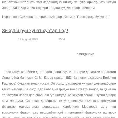
шабакаҳои интернетӣ ҳам медонанд, ки никоҳи хешутаборӣ оқибати нохуш
дорад. Бинобар ин ба тақдири ояндаи худ бетараф набошем.
Нурафшон Собирова, таҷрибаомӯз дар рӯзомаи “Парвозгоҳи бузургон”
Зи хубӣ рӯи хубат хубтар бод!
12 August 2025
7584
*Меҳрнома
Ӯро ҳанӯз аз айёми довталаби донишҷӯи Институти давлатии педагогии
Ленинобод ба номи С. М. Киров (алҳол ДДХ ба номи академик Бобоҷон
Ғафуров) буданам мешиносам. Он солҳо духтараки ҳуҷҷати довталабонро
қабул намуда, ба онҳо дар баъзе мавридҳо маслиҳатҳо медод ва ҳамеша
табассуми малеҳ дар лабонаш гул намуда, ба чеҳраи зебояш ҳусни дигаре
зам менамуд. Сонитар дарёфтам, ки ӯ донишҷӯи аълохони факултаи
физикаю математикаи донишкада Қурбонҷон Мирзоева асту чун
комсомоли фаъол дар пешрафти ҳаёти ҷамъиятӣ фаъолона иштирок