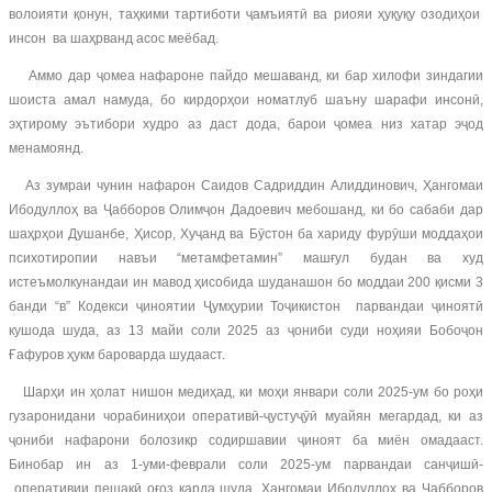
волоияти қонун, таҳкими тартиботи ҷамъиятӣ ва риояи ҳуқуқу озодиҳои
инсон ва шаҳрванд асос меёбад.
Аммо дар ҷомеа нафароне пайдо мешаванд, ки бар хилофи зиндагии
шоиста амал намуда, бо кирдорҳои номатлуб шаъну шарафи инсонӣ,
эҳтирому эътибори худро аз даст дода, барои ҷомеа низ хатар эҷод
менамоянд.
Аз зумраи чунин нафарон Саидов Садриддин Алиддинович, Ҳангомаи
Ибодуллоҳ ва Ҷабборов Олимҷон Дадоевич мебошанд, ки бо сабаби дар
шаҳрҳои Душанбе, Ҳисор, Хуҷанд ва Бӯстон ба хариду фурӯши моддаҳои
психотиропии навъи “метамфетамин” машғул будан ва худ
истеъмолкунандаи ин мавод ҳисобида шуданашон бо моддаи 200 қисми 3
банди “в” Кодекси ҷиноятии Ҷумҳурии Тоҷикистон парвандаи ҷиноятӣ
кушода шуда, аз 13 майи соли 2025 аз ҷониби суди ноҳияи Бобоҷон
Ғафуров ҳукм бароварда шудааст.
Шарҳи ин ҳолат нишон медиҳад, ки моҳи январи соли 2025-ум бо роҳи
гузаронидани чорабиниҳои оперативӣ-ҷустуҷӯӣ муайян мегардад, ки аз
ҷониби нафарони болозикр содиршавии ҷиноят ба миён омадааст.
Бинобар ин аз 1-уми-феврали соли 2025-ум парвандаи санҷишӣ-
оперативии пешакӣ оғоз карда шуда, Ҳангомаи Ибодуллоҳ ва Ҷабборов