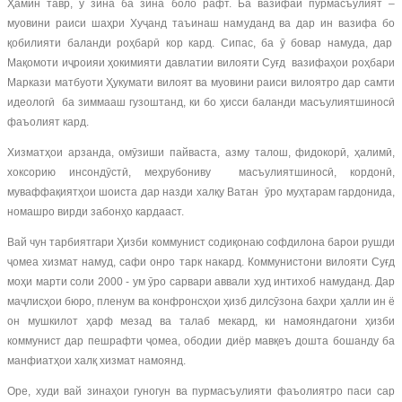
Ҳамин тавр, ӯ зина ба зина боло рафт. Ба вазифаи пурмасъулият –
муовини раиси шаҳри Хуҷанд таъинаш намуданд ва дар ин вазифа бо
қобилияти баланди роҳбарӣ кор кард. Сипас, ба ӯ бовар намуда, дар
Мақомоти иҷроияи ҳокимияти давлатии вилояти Суғд вазифаҳои роҳбари
Маркази матбуоти Ҳукумати вилоят ва муовини раиси вилоятро дар самти
идеологӣ ба зиммааш гузоштанд, ки бо ҳисси баланди масъулиятшиносӣ
фаъолият кард.
Хизматҳои арзанда, омӯзиши пайваста, азму талош, фидокорӣ, ҳалимӣ,
хоксорию инсондӯстӣ, меҳрубониву масъулиятшиносӣ, кордонӣ,
муваффақиятҳои шоиста дар назди халқу Ватан ӯро муҳтарам гардонида,
номашро вирди забонҳо кардааст.
Вай чун тарбиятгари Ҳизби коммунист содиқонаю софдилона барои рушди
ҷомеа хизмат намуд, сафи онро тарк накард. Коммунистони вилояти Суғд
моҳи марти соли 2000 - ум ӯро сарвари аввали худ интихоб намуданд. Дар
маҷлисҳои бюро, пленум ва конфронсҳои ҳизб дилсӯзона баҳри ҳалли ин ё
он мушкилот ҳарф мезад ва талаб мекард, ки намояндагони ҳизби
коммунист дар пешрафти ҷомеа, ободии диёр мавқеъ дошта бошанду ба
манфиатҳои халқ хизмат намоянд.
Оре, худи вай зинаҳои гуногун ва пурмасъулияти фаъолиятро паси сар