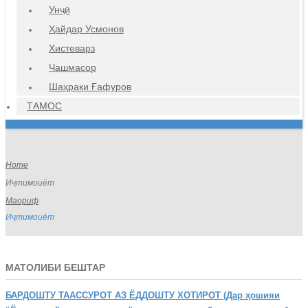
Унҷӣ
Ҳайдар Усмонов
Хистеварз
Чашмасор
Шаҳраки Ғафуров
ТАМОС
Home
Иҷтимоиёт
Маориф
Иҷтимоиёт
МАТОЛИБИ БЕШТАР
БАРДОШТУ
ТААССУРОТ АЗ ЁДДОШТУ ХОТИРОТ (Дар ҳошияи