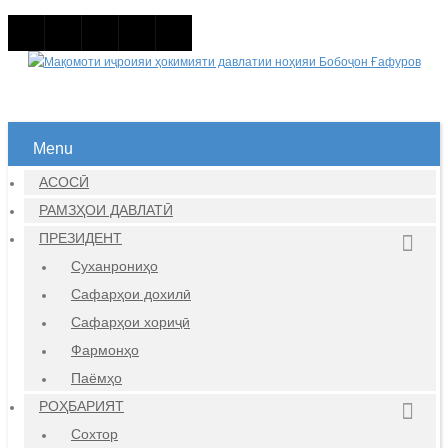
Menu
АСОСӢ
РАМЗҲОИ ДАВЛАТӢ
ПРЕЗИДЕНТ
Суханрониҳо
Сафарҳои дохилӣ
Сафарҳои хориҷӣ
Фармонҳо
Паёмҳо
РОҲБАРИЯТ
Сохтор