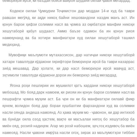
бемориҳои ирсӣ, ки баъдан боиси вайрон шудани оилаи ҷавон мегардад.
Кодекси оилаи Ҷумҳурии Тоҷикистон дар моддаи 14-и худ ба таври
равшан мегӯяд, ки ақди никоҳ байни хешовандони наздик манъ аст. Ин
қонун барои ҳифзи солимии насл ва ҷомеа аз оқибатҳои манфии никоҳи
хешутаборӣ қабул шудааст. Аммо баъзе одамон ба ин қонун риоя
намекунанд ва ба хотири манфиатҳои худ оилаи хешутаборӣ ташкил
медиҳанд.
Мувофиқи маълумоти мутахассисон, дар натиҷаи никоҳи хешутаборӣ
хатари таваллуди кӯдакони гирифтори бемориҳои ирсӣ ба таври назаррас
зиёд мешавад. Дар ҳолате, ки дар насл бемориҳои ирсӣ мавҷуд аст,
эҳтимоли таваллуди кӯдакони дорои ин бемориҳо зиёд мегардад.
Ягона роҳи пешгирии ин мушкилот қатъ кардани никоҳи хешутаборӣ
мебошад. Мо бояд дарк намоем, ки риояи ин қонун барои солимии насл ва
пешрафти ҷомеа муҳим аст. Ба ҷои он ки ба манфиатҳои оилавӣ фикр
кунем, волидон бояд дар бораи хушбахтии фарзандони худ ва солимии
насли оянда андеша намоянд. Аз ҳама муҳим мо - ҷавонон, ки дар интихоб
ва бунёди оила озод ҳастем, вақте ки масъалаи нигоҳ бо хешутабор ба
миён ояд, розигӣ надиҳем. Агар мо розӣ набошем, ҳеҷ гоҳ издивоҷ ба миён
намеояд. Насли ҷавони имрӯза насли огоҳ, зирак аз маълумотҳои тиббии