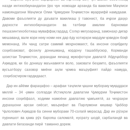
назди интихобкунандагон ӯро чун номзади арзанда ба вакилии Маҷлиси
намояндагони Маҷлиси Олии Ҷумҳурии Тоҷикистон муаррифӣ намудаам.
Давоми фаъолияти ду даъвати вакилиаш ӯ тавонист, ба иҷрои даҳҳо
дархости интихобкунандагон ва татбиқи амалии барномаи
пешазинтихоботиаш муваффақ гардад. Солҳо мегузаранд, замонаҳо дигар
мешаванд, вале кори неку номи нек дар ёду хотирҳои мардум ҷовидон боқӣ
мемонанд. Ин чанд сатри самимӣ меҳрномаест, ба инсони соҳибдилу
соҳибзаковат, фозилу донишманд, кордону ташаббускор, Корманди
шоистаи Тоҷикистон, дорандаи якчанд мукофотҳои давлатӣ Абдуҷаббор
Аҳмадов, ки бо донишу маънавияти воло, заковати беҳамто, фаъолияти
вусъатбору сазовор миёни аҳли ҷомеа маъруфият пайдо намуда,
соҳибэҳтиром гардидааст.
Дар ин айёми фараҳафзо – арафаи таҷлили ҷашни мубораку муқаддаси
миллӣ – 34 -умин солгарди Истиқлоли давлатии Ҷумҳурии Тоҷикистон
инсони соҳибфазл, ходими намоёни давлатию ҷамъиятӣ, аз чеҳраҳои
дурахшони арсаи сиёсат, маърифат ва Парлумони кишвар Ҷаббор
Ҷалолович Аҳмадов ба синни мубораки 70-солагӣ мерасад. Дар ин рӯзҳои
пурнишот ва ҳама рӯз барояш саломатӣ, нусрату шодӣ, сарбаландӣ ва
давлати бегазанди пирӣ таманно дорем.