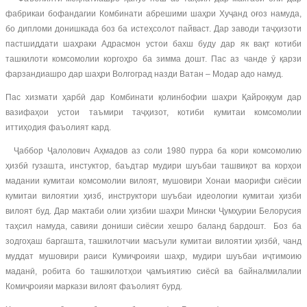
фабрикаи бофандагии Комбинати абрешими шаҳри Хуҷанд оғоз намуда,
бо дипломи донишкада боз ба истеҳсолот пайваст. Дар заводи таҷҳизоти
пастшиддати шаҳраки Адрасмон устои бахш буду дар як вақт котиби
ташкилоти комсомолии коргоҳро ба зимма дошт. Пас аз чанде ӯ қарзи
фарзандиашро дар шаҳри Волгоград назди Ватан – Модар адо намуд.
Пас хизмати ҳарбӣ дар Комбинати қолинбофии шаҳри Қайроққум дар
вазифаҳои устои таъмири таҷҳизот, котиби кумитаи комсомолии
иттиҳодия фаъолият кард.
Ҷаббор Ҷалолович Аҳмадов аз соли 1980 пурра ба кори комсомолию
ҳизбӣ гузашта, инстуктор, баъдтар мудири шуъбаи ташвиқот ва корҳои
мадании кумитаи комсомолии вилоят, мушовири Хонаи маорифи сиёсии
кумитаи вилоятии ҳизб, инструктори шуъбаи идеологии кумитаи ҳизби
вилоят буд. Дар мактаби олии ҳизбии шаҳри Мински Ҷумҳурии Белорусия
таҳсил намуда, савияи дониши сиёсии хешро баланд бардошт. Боз ба
зодгоҳаш баргашта, ташкилотчии масъули кумитаи вилоятии ҳизбӣ, чанд
муддат мушовири раиси Кумиҷроияи шаҳр, мудири шуъбаи иҷтимоию
маданӣ, робита бо ташкилотҳои ҷамъиятию сиёсӣ ва байналмилалии
Комиҷроияи маркази вилоят фаъолият бурд.