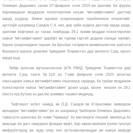
Олимҷон Дадоевич санаи 07-феврали соли 2025-ум ҳангоми ба фурӯш
баровардани моддаҳои психотиропии наъви “метамфетамин” дастгир
карда шуданд. Зимни идомаи гузаронидани чорабиниҳои оперативӣ-
ҷустуҷӯӣ шаҳрванд Саидов С.А. низ, дар ҷойи ҳодиса дастгир карда шуда,
ҳангоми кофтуков аз танаи номбурда 29,1 грамм моддаи психотиропии
навъи “метамфетамин” дарёфт ва тариқи тартиб додани санади гирифт,
барои гузаронидани ташхис ба Шуъбаи татқиқоти криминалистии раёсати
Вазорати корҳои дохилии Ҷумҳурии Тоҷикистон дар вилояти Суғд, ирсол
карда шуд.
Тибқи хулосаи мутахассисони ШТК РВКД Ҷумҳурии Тоҷикистон дар
вилояти Суғд, таҳти №210 аз 7-уми феврали соли 2025 воситаи
нашъадори навъи метамфетамин пешниҳод гардида, ба гурӯҳи моддаҳои
психотиропи навъи “метамфетамин” дохил шуда, вазни ниҳоии он 29,1
(бисту нӯҳ бутуну аз даҳ як) граммро ташкил медиҳад.
Тафтишот исбот намуд, ки О.Д. Саидов ва И.Ҳангомаи, маводҳои
мухадири “метамфетамин”-ро аз шаҳрванд Ҷабборов Олимҷон Дадоевич,
тавассути шиносаш бо номи “Ҷамшед” бо маслиҳати пешакӣ, минбаъд бо
мақсади ба даст овардани фоидаи муфт, бар ивази маблағи пулии гуногун
мефурӯхтаанд ва худи онҳо низ истеъмолкунандаи ин навъи маводи