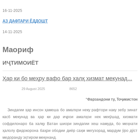
16-11-2025
АЗ
ДАФТАРИ ЁДДОШТ
14-11-2025
Маориф
ИҶТИМОИЁТ
Ҳар ки бо меҳру вафо бар халқ хизмат мекунад...
29 August 2025
8652
*
Фарзандони ту, Тоҷикистон
Зиндагии ҳар инсон ҳамеша бо амалҳои неку рафтори наку зебу зинат
касб мекунад ва ҳар ки дар иҷрои амалҳои нек мекӯшад, хизмати
софдилонаро ба халқу Ватан шиори зиндагии хеш намуда, бо меҳнати
ҳалолу фидокорона баҳри ободии диёр саҳм мегузорад, мардум ӯро дӯст
медоранду эҳтиром мекунанд.