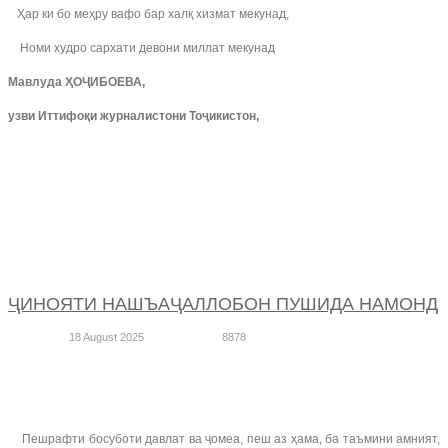
Ҳар ки бо меҳру вафо бар халқ хизмат мекунад,
Номи худро сархати девони миллат мекунад
Мавлуда ҲОҶИБОЕВА,
узви Иттифоқи журналистони Тоҷикистон,
ҶИНОЯТИ НАШЪАҶАЛЛОБОН ПУШИДА НАМОНД
18 August 2025
8878
Пешрафти босуботи давлат ва ҷомеа, пеш аз ҳама, ба таъмини амният,