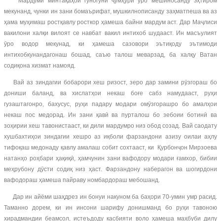
Мардуми минтақаҳои гуногуни ҷумҳурӣ ӯро мешиносанду эҳтиром
мекунанд, чунки ин зани бомаърифат, мушкилнописанду заҳматпеша ва аз
ҳама муҳимаш ростқавлу росткор ҳамеша байни мардум аст. Дар Маҷлиси
вакилони халқи вилоят се навбат вакил интихоб шудааст. Ин масъулият
ӯро водор мекунад, ки ҳамеша сазовори эътиқоду эътимоди
интихобкунандагонаш бошад, саъю талош меварзад, ба халқу Ватан
содиқона хизмат намояд.
Вай аз зиндагии бобарори хеш ризост, зеро дар замини рӯзгораш бо
дониши баланд, ва хислатҳои некаш боғе сабз намудааст, руҳи
гузаштагонро, бахусус, руҳи падару модари омӯзгорашро бо амалҳои
некаш пос медорад. Ин зани қавӣ ва пурталош бо зебоии ботинӣ ва
зоҳирии хеш тавонистааст, ки дили мардумро низ обод созад. Вай саодату
хушбахтиҳои зиндагии хешро аз иқболи фарзандони азизу оилаи аҳлу
тифоқаш медонаду қавлу амалаш собит сохтааст, ки Қурбонҷон Мирзоева
натанҳо роҳбари ҳақиқӣ, ҳамчунин зани вафодору модари ғамхор, бибии
меҳрубону дӯсти содиқ низ ҳаст. Фарзандону наберагон ва шогирдони
вафодораш ҳамеша пайраву номбардораш мебошанд.
Дар ин айёми шаҳдрез ин бонуи накуном ба баҳори 70-умин умр расид.
Таманно дорем, ки ин инсони шарифу донишманд бо руҳи тавоною
хирадмандии беамсол, истеъдоду касбияти воло ҳамеша маҳбуби дилу