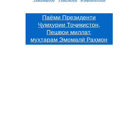
Паёми Президенти
Ҷумҳурии Тоҷикистон,
Пешвои миллат,
муҳтарам Эмомалӣ Раҳмон