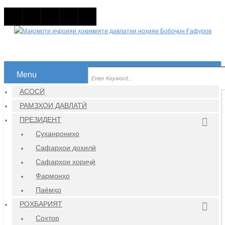
Menu
АСОСӢ
РАМЗҲОИ ДАВЛАТӢ
ПРЕЗИДЕНТ
Суханрониҳо
Сафарҳои дохилӣ
Сафарҳои хориҷӣ
Фармонҳо
Паёмҳо
РОҲБАРИЯТ
Сохтор