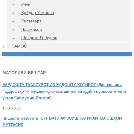
Унҷӣ
Ҳайдар Усмонов
Хистеварз
Чашмасор
Шаҳраки Ғафуров
ТАМОС
МАТОЛИБИ БЕШТАР
БАРДОШТУ
ТААССУРОТ АЗ ЁДДОШТУ ХОТИРОТ (Дар ҳошияи
“Ёддоштҳо”-и муҳаққиқ, сиёсатшинос ва адиби пуркори миллӣ
устод Саймумин Ятимов)
18-07-2026
Нишасти
матбуотӣ. СУРЪАТИ АФЗОИШ НАТИҶАИ ТАЛОШҲОИ
МУТТАСИЛ