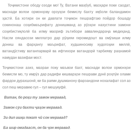
Тоҷикистони ободу озоди мо! Ту, Ватани маҳбуб, мазҳари поки саодат,
маснади волои ормонҳову орзуҳои бемислу бахту иқболи баландамон
ҳастӣ. Ба хотири он ки давлати тоҷикон пешрафтаю пойдор бошаду
сокинонаш соҳибмаърифату донишманд аз рӯзҳои нахустини замони
соҳибистиқлолӣ ба илму маориф эътибори аввалиндараҷа медиҳанд.
Насли ояндасози миллатро дар рӯҳияи гиромидошт ва омӯзиши илму
дониш ва фарҳангу маърифат, худшиносиву худогоҳии миллӣ,
ватандӯстиву ватанпарварӣ ва ифтихори ватандорӣ тарбияву раҳнамоӣ
намудан вазифаи мост.
Тоҷикистони азиз, мазраи поку маъвои бахт, маснади волои ормонҳои
бемисли мо, ту имрӯз дар радифи кишварҳои пешрави дунё роҳпӯи олами
фардои дурахшонӣ, ки ба рағми душманону фарзандони нохалафат сол аз
сол пеш меравию гул – гул мешукуфӣ.
Ватан, бо роҳи ту замон меравад,
Замон сӯи бахти ҷаҳон меравад.
Зи дил ишқи покат чӣ сон меравад?
Ба шир омадааст, он ба ҷон меравад
.