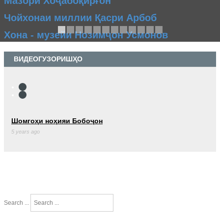
Мазори Хоҷабоқирғон
Чойхонаи миллии Қасри Арбоб
Хона - музейи Нозимҷон Усмонов
ВИДЕОГУЗОРИШҲО
Шомгоҳи ноҳияи Бобоҷон
5 years ago
Search ...