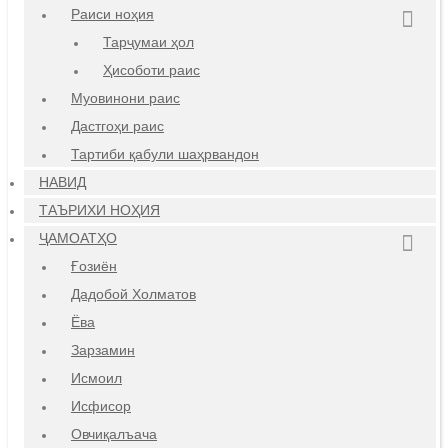
Раиси ноҳия
Тарҷумаи ҳол
Ҳисоботи раис
Муовинони раис
Дастгоҳи раис
Тартиби қабули шаҳрвандон
НАВИД
ТАЪРИХИ НОҲИЯ
ҶАМОАТҲО
Ғозиён
Дадобой Холматов
Ёва
Зарзамин
Исмоил
Исфисор
Овчиқалъача