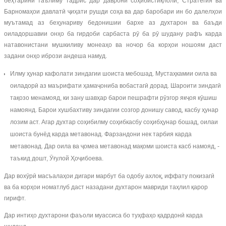
беҳтарини таълиму тадрис дар даврони соҳибистиқлолӣ, Стратегия ва
Барномаҳои давлатӣ ҷиҳати рушди соҳа ва дар баробари ин бо далелҳои
муътамад аз беҳунариву бедонишии бархе аз духтарон ва баъди
оиладоршавии онҳо ба гирдоби сарбаста рӯ ба рӯ шудану рафъ карда
натавонистани мушкиливу монеаҳо ва ночор ба корҳои ношоям даст
задани онҳо ибрози андеша намуд.
Илму ҳунар кафолати зиндагии шоиста мебошад. Мустаҳкамии оила ва
оиладорӣ аз маърифати ҳамаҷониба вобастагӣ дорад. Шароити зиндагӣ
тақозо менамояд, ки зану шавҳар барои пешрафти рӯзгор якҷоя кӯшиш
намоянд. Барои хушбахтиву зиндагии созгор донишу савод, касбу ҳунар
лозим аст. Агар духтар соҳибилму соҳибкасбу соҳибҳунар бошад, оилаи
шоиста бунёд карда метавонад. Фарзандони нек тарбия карда
метавонад. Дар оила ва ҷомеа метавонад мақоми шоиста касб намояд, -
таъкид дошт, Ӯғулой Ҳоҷибоева.
Дар вохӯрӣ масъалаҳои дигари марбут ба одобу ахлоқ, иффату покизагӣ
ва ба корҳои номатлуб даст назадани духтарон мавриди таҳлил қарор
гирифт.
Дар интиҳо духтарони фаъоли муассиса бо туҳфаҳо қадрдонӣ карда