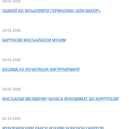
28-01-2026
ОШНОӢ
БО ФАЪОЛИЯТИ ГАРМХОНАИ «БӮИ БАҲОР»
28-01-2026
БАРРАСИИ МАСЪАЛАҲОИ МУҲИМ
28-01-2026
БОЗДИД
АЗ ХОҶАГИҲОИ АНГУРПАРВАРӢ
28-01-2026
МАСЪАЛАИ
МЕҲВАРИИ ҶАЛАСА МУҚОВИМАТ БО КОРРУПСИЯ
31-12-2025
МУБОРАКБОДИИ
РАИСИ НОҲИЯИ БОБОҶОН ҒАФУРОВ