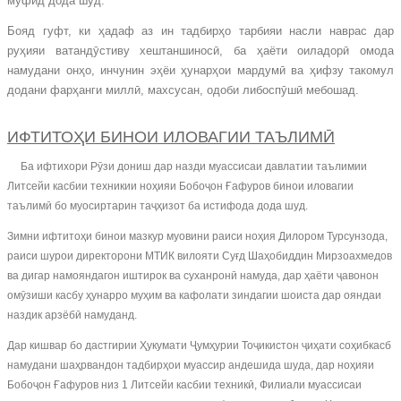
муфид дода шуд.
Бояд гуфт, ки ҳадаф аз ин тадбирҳо тарбияи насли наврас дар
руҳияи ватандӯстиву хештаншиносӣ, ба ҳаёти оиладорӣ омода
намудани онҳо, инчунин эҳёи ҳунарҳои мардумӣ ва ҳифзу такомул
додани фарҳанги миллӣ, махсусан, одоби либоспӯшӣ мебошад.
ИФТИТОҲИ БИНОИ ИЛОВАГИИ ТАЪЛИМӢ
Ба ифтихори Рӯзи дониш дар назди муассисаи давлатии таълимии
Литсейи касбии техникии ноҳияи Бобоҷон Ғафуров бинои иловагии
таълимӣ бо муосиртарин таҷҳизот ба истифода дода шуд.
Зимни ифтитоҳи бинои мазкур муовини раиси ноҳия Дилором Турсунзода,
раиси шурои директорони МТИК вилояти Суғд Шаҳобиддин Мирзоахмедов
ва дигар намояндагон иштирок ва суханронӣ намуда, дар ҳаёти ҷавонон
омӯзиши касбу ҳунарро муҳим ва кафолати зиндагии шоиста дар ояндаи
наздик арзёбӣ намуданд.
Дар кишвар бо дастгирии Ҳукумати Ҷумҳурии Тоҷикистон ҷиҳати соҳибкасб
намудани шаҳрвандон тадбирҳои муассир андешида шуда, дар ноҳияи
Бобоҷон Ғафуров низ 1 Литсейи касбии техникӣ, Филиали муассисаи