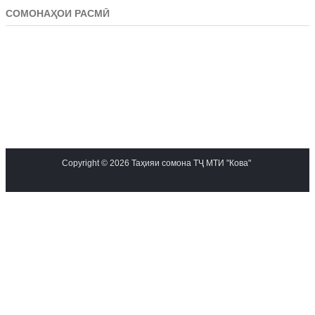
СОМОНАҲОИ РАСМӢ
Copyright © 2026 Таҳияи сомона ТҶ МТИ "Кова"