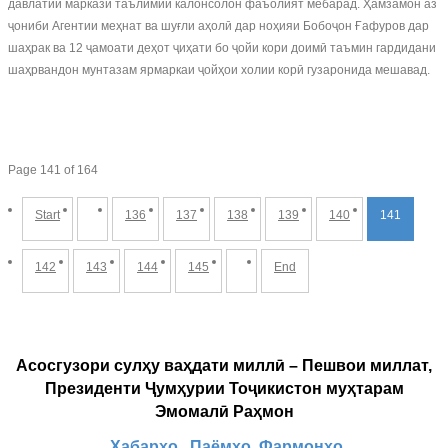
давлатии маркази таълимии калонсолон фаъолият мебарад. Ҳамзамон аз
ҷониби Агентии меҳнат ва шуғли аҳолӣ дар ноҳияи Бобоҷон Ғафуров дар
шаҳрак ва 12 ҷамоати деҳот ҷиҳати бо ҷойи кори доимӣ таъмин гардидани
шаҳрвандон мунтазам ярмаркаи ҷойҳои холии корӣ гузаронида мешавад.
Page 141 of 164
Start
136
137
138
139
140
141
142
143
144
145
End
Асосгузори сулҳу ваҳдати миллӣ – Пешвои миллат,
Президенти Ҷумҳурии Тоҷикистон муҳтарам
Эмомалӣ Раҳмон
Хабарҳо
Паёмҳо
Фармонҳо