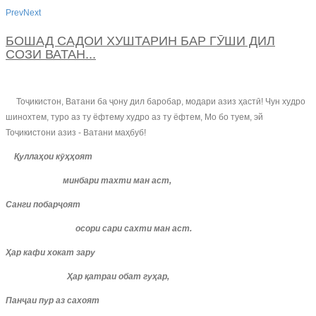
Prev
Next
БОШАД САДОИ ХУШТАРИН БАР ГӮШИ ДИЛ
СОЗИ ВАТАН...
Тоҷикистон, Ватани ба ҷону дил баробар, модари азиз ҳастӣ! Чун худро
шинохтем, туро аз ту ёфтему худро аз ту ёфтем, Мо бо туем, эй
Тоҷикистони азиз - Ватани маҳбуб!
Қуллаҳои кӯҳҳоят
минбари тахти ман аст,
Санги побарҷоят
осори сари сахти ман аст.
Ҳар кафи хокат зару
Ҳар қатраи обат гуҳар,
Панҷаи пур аз сахоят