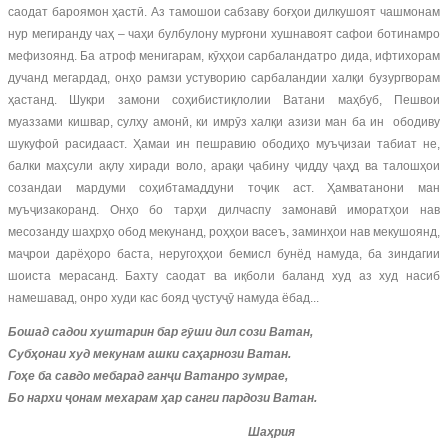
саодат бароямон ҳастӣ. Аз тамошои сабзаву боғҳои дилкушоят чашмонам
нур мегиранду чаҳ – чаҳи булбулону мурғони хушнавоят сафои ботинамро
мефизоянд. Ба атроф менигарам, кӯҳҳои сарбаландатро дида, ифтихорам
дучанд мегардад, онҳо рамзи устуворию сарбаландии халқи бузургворам
ҳастанд. Шукри замони соҳибистиқлолии Ватани маҳбуб, Пешвои
муаззами кишвар, сулҳу амонӣ, ки имрӯз халқи азизи ман ба ин ободиву
шукуфоӣ расидааст. Ҳамаи ин пешравию ободиҳо муъҷизаи табиат не,
балки маҳсули ақлу хиради воло, арақи ҷабину ҷидду ҷаҳд ва талошҳои
созандаи мардуми соҳибтамаддуни тоҷик аст. Ҳамватанони ман
муъҷизакоранд. Онҳо бо тарҳи дилчаспу замонавӣ иморатҳои нав
месозанду шаҳрҳо обод мекунанд, роҳҳои васеъ, заминҳои нав мекушоянд,
маҷрои дарёҳоро баста, неругоҳҳои бемисл бунёд намуда, ба зиндагии
шоиста мерасанд. Бахту саодат ва иқболи баланд худ аз худ насиб
намешавад, онро худи кас бояд ҷустуҷӯ намуда ёбад...
Бошад садои хуштарин бар гӯши дил сози Ватан,
Субҳонаи худ мекунам ашки саҳарнози Ватан.
Гоҳе ба савдо меб
а
рад ганҷи Ватанро зумрае,
Бо
нархи ҷонам мехарам ҳар санги пардози
В
атан.
Шаҳрия