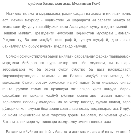
суфраи бахти ман аст.
Муҳаммад Ғоиб
Истиқлол неъмати муқаддасест, рамзи саодат ва асолати миллати тоҷик
аст. Меҳани меҳрбор - Тоҷикистон! Бо шарофати ин сарвати бебаҳо ва
хизматҳои бузургу ташаббусҳои неки Асосгузори сулҳу ваҳдати миллӣ –
Пешвои миллат, Президенти Ҷумҳурии Тоҷикистон муҳтарам Эмомалӣ
Раҳмон ту, Ватани маҳбуб, пеш рафтӣ, гул-гул шукуфтӣ, дар арсаи
байналмилалӣ обрӯю нуфузи зиёд пайдо намудӣ.
Солҳои соҳибистиқлолӣ барои миллати сарбаланду фарҳангпарварамон
марҳалаи бобарор ва пурифтихор аст. Мо медонем, ки кишвари
зебоманзари мо ба осонӣ сулҳу суботро ба даст наовардааст.
Фарзонафарзандони таҳамтани ин Ватани маҳбуб тавонистанд, бо
мақсадҳои бузург, орзуву ормонҳои наҷиб марзу буми кишварро сипар
гашта, руҳияи солим ва арзишҳои маънавиро ҳифз намуда, барои
сарсабзии ин меҳани маҳбуб рӯзгори осоиштаро таъмин намоянд.
Корнамоии бобоёну аҷдодони мо аз хотир набояд зудуда шавад, зеро
рӯзгори онҳо намунаи беҳтарини хештаншиносиву меҳанпарастист. Имрӯз
бо номи Тоҷикистони азиз тафохур дорем, меболем, ки ҷомеаи ҷаҳонӣ
Ватани азизи моро чун кишвари озоду амну амният шинохтааст.
Ватани маҳбубимо аз файзу баракати истиқлоли давлатӣ ва сулҳу амонӣ