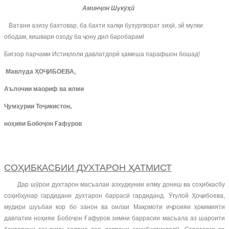
Аминҷон Шукӯҳӣ
Ватани азизу бахтовар, ба бахти халқи бузургворат зиҳӣ, эй мулки
ободам, кишвари озоду ба ҷону дил баробарам!
Бигзор парчами Истиқлоли давлатдорӣ ҳамеша парафшон бошад!
Мавлуда ҲОҶИБОЕВА,
Аълочии маориф ва илми
Ҷумҳурии Тоҷикистон,
ноҳияи Бобоҷон Ғафуров
СОҲИБКАСБИИ ДУХТАРОН ҲАТМИСТ
Дар шӯрои духтарон масъалаи азхудкунии илму дониш ва соҳибкасбу
соҳибҳунар гардидани духтарон баррасӣ гардиданд. Ӯғулой Ҳоҷибоева,
мудири шуъбаи кор бо занон ва оилаи Мақомоти иҷроияи ҳокимияти
давлатии ноҳияи Бобоҷон Ғафуров зимни баррасии масъала аз шароити