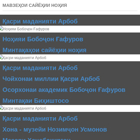
МАВЗЕҲОИ САЙЁҲИИ НОҲИЯ
Қасри маданияти Арбоб
Ноҳияи Бобоҷон Ғафуров
Минтақаҳои сайёҳии ноҳия
Қасри маданияти Арбоб
Чойхонаи миллии Қасри Арбоб
Осорхонаи академик Бобоҷон Ғафуров
Минтақаи Биҳиштосо
Қасри маданияти Арбоб
Хона - музейи Нозимҷон Усмонов