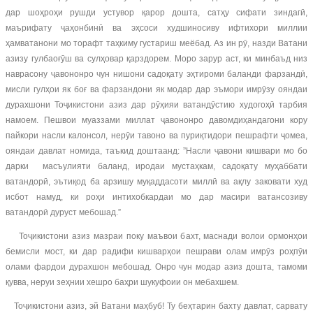
дар шоҳроҳи рушди устувор қарор дошта, сатҳу сифати зиндагӣ,
маърифату ҷаҳонбинӣ ва эҳсоси худшиносиву ифтихори миллии
ҳамватанони мо торафт таҳкиму густариш меёбад. Аз ин рӯ, назди Ватани
азизу гулбаоғӯш ва сулҳовар қарздорем. Моро зарур аст, ки минбаъд низ
наврасону ҷавононро чун нишони садоқату эҳтироми баланди фарзандӣ,
мисли гулҳои як боғ ва фарзандони як модар дар эъмори имрӯзу ояндаи
дурахшони Тоҷикистони азиз дар рӯҳияи ватандӯстию худогоҳӣ тарбия
намоем. Пешвои муаззами миллат ҷавононро давомдиҳандагони кору
пайкори насли калонсол, нерӯи тавоно ва пуриқтидори пешрафти ҷомеа,
ояндаи давлат номида, таъкид доштаанд: ”Насли ҷавони кишвари мо бо
дарки масъулияти баланд, иродаи мустаҳкам, садоқату муҳаббати
ватандорӣ, эътиқод ба арзишу муқаддасоти миллӣ ва ақлу заковати худ
исбот намуд, ки роҳи интихобкардаи мо дар масири ватансозиву
ватандорӣ дуруст мебошад.”
Тоҷикистони азиз мазраи поку маъвои бахт, маснади волои ормонҳои
бемисли мост, ки дар радифи кишварҳои пешрави олам имрӯз роҳпӯи
олами фардои дурахшон мебошад. Онро чун модар азиз дошта, тамоми
қувва, неруи зеҳнии хешро баҳри шукуфоии он мебахшем.
Тоҷикистони азиз, эй Ватани маҳбуб! Ту беҳтарин бахту давлат, сарвату