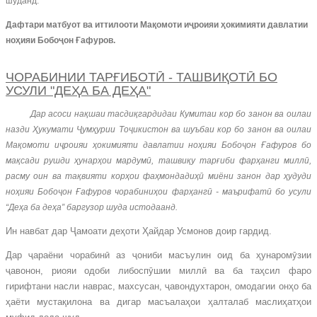
шуданд.
Дафтари матбуот ва иттилооти Мақомоти иҷроияи ҳокимияти давлатии
ноҳияи Бобоҷон Ғафуров.
ЧОРАБИНИИ ТАРҒИБОТӢ - ТАШВИҚОТӢ БО
УСУЛИ "ДЕҲА БА ДЕҲА"
Дар асоси нақшаи тасдиқгардидаи Кумитаи кор бо занон ва оилаи
назди Ҳукумати Ҷумҳурии Тоҷикистон ва шуъбаи кор бо занон ва оилаи
Мақомоти иҷроияи ҳокимияти давлатии ноҳияи Бобоҷон Ғафуров бо
мақсади рушди ҳунарҳои мардумӣ, ташвиқу тарғиби фарҳанги миллӣ,
расму оин ва тақвияти корҳои фаҳмондадиҳӣ миёни занон дар ҳудуди
ноҳияи Бобоҷон Ғафуров чорабиниҳои фарҳангӣ - маърифатӣ бо усули
“Деҳа ба деҳа” баргузор шуда истодаанд.
Ин навбат дар Ҷамоати деҳоти Ҳайдар Усмонов доир гардид.
Дар ҷараёни чорабинӣ аз ҷониби масъулин оид ба ҳунаромӯзии
ҷавонон, риояи одоби либоспӯшии миллӣ ва ба таҳсил фаро
гирифтани насли наврас, махсусан, ҷавондухтарон, омодагии онҳо ба
ҳаёти мустақилона ва дигар масъалаҳои ҳалталаб маслиҳатҳои