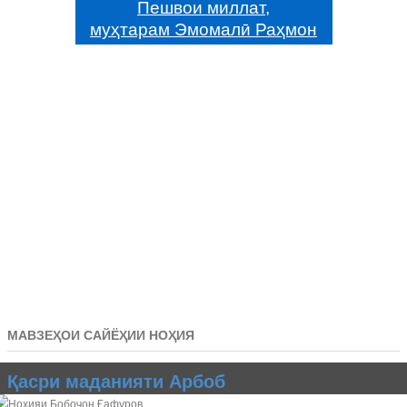
Пешвои миллат,
муҳтарам Эмомалӣ Раҳмон
МАВЗЕҲОИ САЙЁҲИИ НОҲИЯ
Қасри маданияти Арбоб