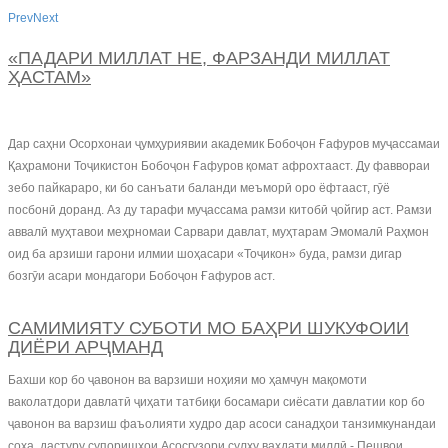
Prev
Next
«ПАДАРИ МИЛЛАТ НЕ, ФАРЗАНДИ МИЛЛАТ
ҲАСТАМ»
Дар саҳни Осорхонаи ҷумҳуриявии академик Бобоҷон Ғафуров муҷассамаи
Қаҳрамони Тоҷикистон Бобоҷон Ғафуров қомат афрохтааст. Ду фаввораи
зебо пайкараро, ки бо санъати баланди меъморӣ оро ёфтааст, гӯё
посбонӣ доранд. Аз ду тарафи муҷассама рамзи китобӣ ҷойгир аст. Рамзи
аввалӣ муҳтавои меҳрномаи Сарвари давлат, муҳтарам Эмомалӣ Раҳмон
оид ба арзиши гарони илмии шоҳасари «Тоҷикон» буда, рамзи дигар
бозгӯи асари мондагори Бобоҷон Ғафуров аст.
САМИМИЯТУ СУБОТИ МО БАҲРИ ШУКУФОИИ
ДИЁРИ АРҶМАНД
Бахши кор бо ҷавонон ва варзиши ноҳияи мо ҳамчун мақомоти
ваколатдори давлатӣ ҷиҳати татбиқи босамари сиёсати давлатии кор бо
ҷавонон ва варзиш фаъолияти худро дар асоси санадҳои танзимкунандаи
соҳа, дастуру супоришҳои Асосгузори сулҳу ваҳдати миллӣ - Пешвои