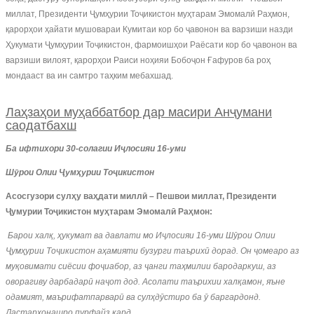
миллат, Президенти Ҷумҳурии Тоҷикистон муҳтарам Эмомалӣ Раҳмон,
қарорҳои ҳайати мушовараи Кумитаи кор бо ҷавонон ва варзиши назди
Ҳукумати Ҷумҳурии Тоҷикистон, фармоишҳои Раёсати кор бо ҷавонон ва
варзиши вилоят, қарорҳои Раиси ноҳияи Бобоҷон Ғафуров ба роҳ
мондааст ва ин самтро таҳким мебахшад.
Лаҳзаҳои муҳаббатбор дар масири Анҷумани
саодатбахш
Ба ифтихори 30-солагии Иҷлосияи 16-уми
Шӯрои Олии Ҷумҳурии Тоҷикистон
Асосгузори сул
ҳ
у ва
ҳ
дати милл
ӣ
– Пешвои миллат, Президенти
Ҷ
умурии То
ҷ
икистон му
ҳ
тарам Эмомал
ӣ
Ра
ҳ
мон:
Барои хал
қ
,
ҳ
укумат
ва
давлати
мо
И
ҷ
лосияи
16-уми
Ш
ӯ
рои
Олии
Ҷ
ум
ҳ
урии
То
ҷ
икистон
а
ҳ
амияти
бузурги
таърих
ӣ
дорад
.
Он
ҷ
омеаро
аз
му
қ
овимати
сиёсии
фо
ҷ
иабор
,
аз
ҷ
анги
та
ҳ
милии
бародаркуш
,
аз
оворагиву
дарбадар
ӣ
на
ҷ
от
дод
.
Асолати
таърихии
хал
қ
амон
,
яъне
одамият
,
маърифатпарвар
ӣ
ва
сул
ҳ
д
ӯ
стиро
ба
ӯ
баргардонд
.
Дастархонашро
пурфайз
кард
.