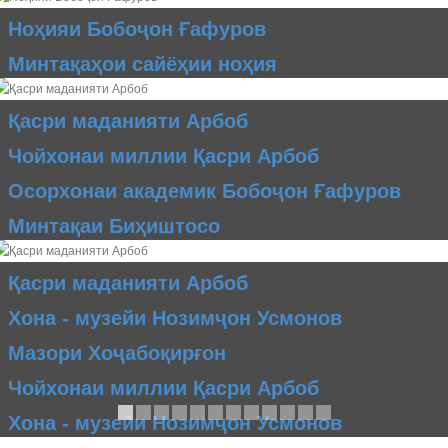
Ноҳияи Бобоҷон Ғафуров
Минтақаҳои сайёҳии ноҳия
Қасри маданияти Арбоб
Чойхонаи миллии Қасри Арбоб
Осорхонаи академик Бобоҷон Ғафуров
Минтақаи Биҳиштосо
Қасри маданияти Арбоб
Хона - музейи Нозимҷон Усмонов
Мазори Хоҷабоқирғон
Чойхонаи миллии Қасри Арбоб
Хона - музейи Нозимҷон Усмонов