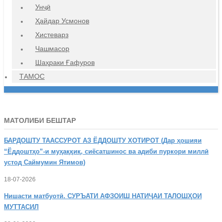
Унҷӣ
Ҳайдар Усмонов
Хистеварз
Чашмасор
Шаҳраки Ғафуров
ТАМОС
МАТОЛИБИ БЕШТАР
БАРДОШТУ
ТААССУРОТ АЗ ЁДДОШТУ ХОТИРОТ (Дар ҳошияи
“Ёддоштҳо”-и муҳаққиқ, сиёсатшинос ва адиби пуркори миллӣ
устод Саймумин Ятимов)
18-07-2026
Нишасти
матбуотӣ. СУРЪАТИ АФЗОИШ НАТИҶАИ ТАЛОШҲОИ
МУТТАСИЛ