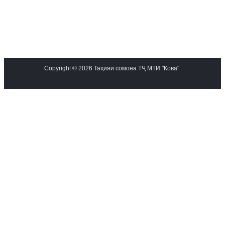
Copyright © 2026 Таҳияи сомона ТҶ МТИ "Кова"