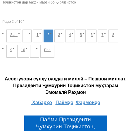
Тоҷикистон дар баҳси марзи бо Қирғизистон
Page 2 of 164
Start
1
2
3
4
5
6
7
8
9
10
End
Асосгузори сулҳу ваҳдати миллӣ – Пешвои миллат,
Президенти Ҷумҳурии Тоҷикистон муҳтарам
Эмомалӣ Раҳмон
Хабарҳо
Паёмҳо
Фармонҳо
Паёми Президенти
Ҷумҳурии Тоҷикистон,