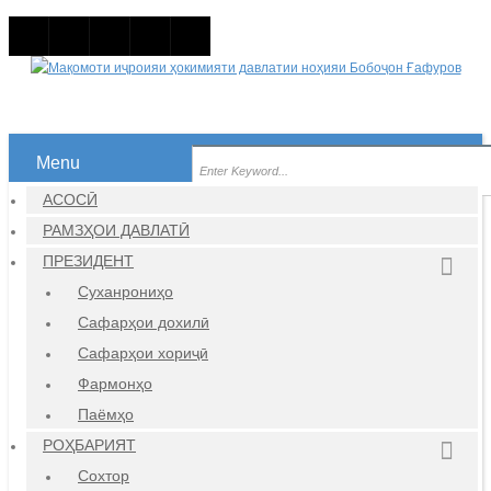
Menu
АСОСӢ
РАМЗҲОИ ДАВЛАТӢ
ПРЕЗИДЕНТ
Суханрониҳо
Сафарҳои дохилӣ
Сафарҳои хориҷӣ
Фармонҳо
Паёмҳо
РОҲБАРИЯТ
Сохтор