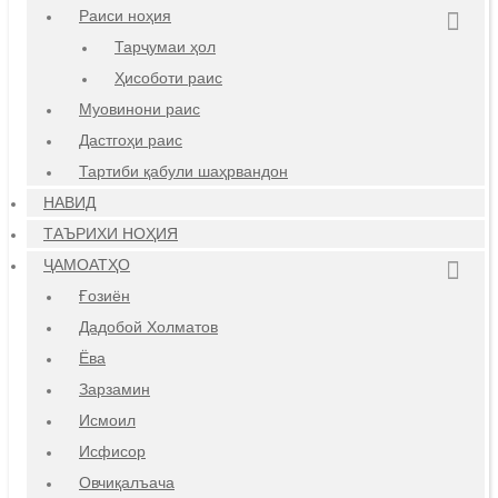
Раиси ноҳия
Тарҷумаи ҳол
Ҳисоботи раис
Муовинони раис
Дастгоҳи раис
Тартиби қабули шаҳрвандон
НАВИД
ТАЪРИХИ НОҲИЯ
ҶАМОАТҲО
Ғозиён
Дадобой Холматов
Ёва
Зарзамин
Исмоил
Исфисор
Овчиқалъача