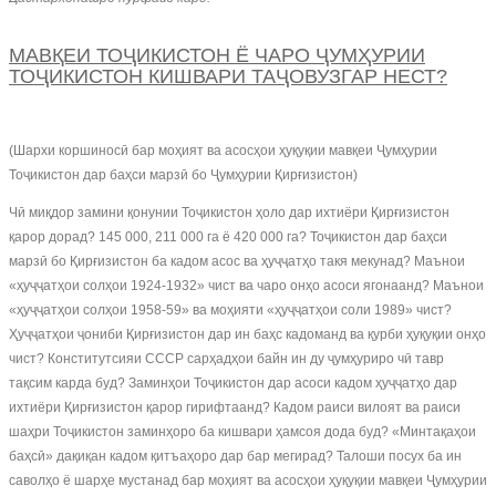
МАВҚЕИ ТОҶИКИСТОН Ё ЧАРО ҶУМҲУРИИ
ТОҶИКИСТОН КИШВАРИ ТАҶОВУЗГАР НЕСТ?
(Шархи коршиносӣ бар моҳият ва асосҳои ҳуқуқии мавқеи Ҷумҳурии
Тоҷикистон дар баҳси марзӣ бо Ҷумҳурии Қирғизистон)
Чӣ миқдор замини қонунии Тоҷикистон ҳоло дар ихтиёри Қирғизистон
қарор дорад? 145 000, 211 000 га ё 420 000 га? Тоҷикистон дар баҳси
марзӣ бо Қирғизистон ба кадом асос ва ҳуҷҷатҳо такя мекунад? Маънои
«ҳуҷҷатҳои солҳои 1924-1932» чист ва чаро онҳо асоси ягонаанд? Маънои
«ҳуҷҷатҳои солҳои 1958-59» ва моҳияти «ҳуҷҷатҳои соли 1989» чист?
Ҳуҷҷатҳои ҷониби Қирғизистон дар ин баҳс кадоманд ва қурби ҳуқуқии онҳо
чист? Конститутсияи СССР сарҳадҳои байн ин ду ҷумҳуриро чӣ тавр
тақсим карда буд? Заминҳои Тоҷикистон дар асоси кадом ҳуҷҷатҳо дар
ихтиёри Қирғизистон қарор гирифтаанд? Кадом раиси вилоят ва раиси
шаҳри Тоҷикистон заминҳоро ба кишвари ҳамсоя дода буд? «Минтақаҳои
баҳсӣ» дақиқан кадом қитъаҳоро дар бар мегирад? Талоши посух ба ин
саволҳо ё шарҳе мустанад бар моҳият ва асосҳои ҳуқуқии мавқеи Ҷумҳурии