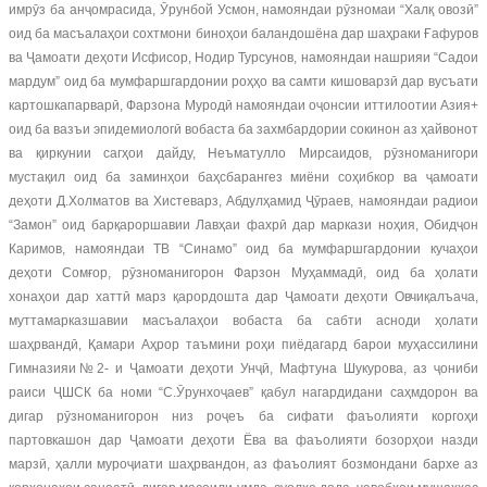
имрӯз ба анҷомрасида, Ӯрунбой Усмон, намояндаи рӯзномаи “Халқ овозӣ”
оид ба масъалаҳои сохтмони биноҳои баландошёна дар шаҳраки Ғафуров
ва Ҷамоати деҳоти Исфисор, Нодир Турсунов, намояндаи нашрияи “Садои
мардум” оид ба мумфаршгардонии роҳҳо ва самти кишоварзӣ дар вусъати
картошкапарварӣ, Фарзона Муродӣ намояндаи оҷонсии иттилоотии Азия+
оид ба вазъи эпидемиологӣ вобаста ба захмбардории сокинон аз ҳайвонот
ва қиркунии сагҳои дайду, Неъматулло Мирсаидов, рӯзноманигори
мустақил оид ба заминҳои баҳсбарангез миёни соҳибкор ва ҷамоати
деҳоти Д.Холматов ва Хистеварз, Абдулҳамид Ҷӯраев, намояндаи радиои
“Замон” оид барқароршавии Лавҳаи фахрӣ дар маркази ноҳия, Обидҷон
Каримов, намояндаи ТВ “Синамо” оид ба мумфаршгардонии кучаҳои
деҳоти Сомғор, рӯзноманигорон Фарзон Муҳаммадӣ, оид ба ҳолати
хонаҳои дар хаттӣ марз қарордошта дар Ҷамоати деҳоти Овчиқалъача,
муттамарказшавии масъалаҳои вобаста ба сабти асноди ҳолати
шаҳрвандӣ, Қамари Аҳрор таъмини роҳи пиёдагард барои муҳассилини
Гимназияи№2- и Ҷамоати деҳоти Унҷӣ, Мафтуна Шукурова, аз ҷониби
раиси ҶШСК ба номи “С.Ӯрунхоҷаев” қабул нагардидани саҳмдорон ва
дигар рӯзноманигорон низ роҷеъ ба сифати фаъолияти коргоҳи
партовкашон дар Ҷамоати деҳоти Ёва ва фаъолияти бозорҳои назди
марзӣ, ҳалли муроҷиати шаҳрвандон, аз фаъолият бозмондани бархе аз