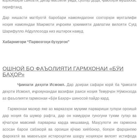
корхонаҳои саноатӣ, дигар масоили умда, суолҳо дода, ҷавобҳои мушаххас
гирифтанд.
Дар нишасти матбуотӣ баробари намояндагони сохторҳои мухталифи
ноҳия намояндаи Мақомоти иҷроияи ҳокимияти давлатии вилояти Суғд
Шарифулло Абдуллозода низ иштирок намуд.
Хабарнигори “Парвозгоҳи бузургон”
ОШНОӢ БО ФАЪОЛИЯТИ ГАРМХОНАИ «БӮИ
БАҲОР»
Ҷамоати деҳоти Исмоил
.
Дар доираи сафари корӣ ба Ҷамоати
деҳоти Исмоил, иҷрокунандаи вазифаи раиси ноҳия Темурҷон Нӯмонзода
аз фаъолияти гармхонаи «Бӯи Баҳор» шиносоӣ пайдо кард.
Гармхонаи мазкур яке аз марказҳои муҳими парвариши гулҳои ороишӣ
дар ноҳия ба шумор рафта, дар он намудҳои гуногуни тухми гулҳо ва
кӯчатҳои мавсимӣ парвариш карда мешаванд. Маҳсулоти ин гармхона
асосан барои сабзкорӣ ва ороиши кӯчаю хиёбонҳо, боғҳои фарҳангию
фароғатӣ ва мавзеъҳои истироҳатии шаҳру ноҳияҳои вилоят истифода