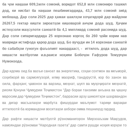
ба ҷои нақшаи 609,1млн сомонӣ, воридот 652,8 млн сомониро ташкил
дод, ки нисбат ба нақшаи пешбинигардида, 43,7 млн сомонӣ зиёд
мебошад. Дар соли 2025 дар ҳамаи шаклҳои хоҷагидорӣ дар майдони
26267,5 гектар кишти зироатҳои кишоварзӣ анҷом дода шуд. Ҳаҷми
истеҳсоли маҳсулоти саноатӣ ба 4,1 миллиард сомонӣ расонида шуд.
Дар соли сипаригардида 25 корхонаю коргоҳ бо 260 ҷойи кории нав
мавриди истифода қарор дода шуд. Бо вуҷуди ин 14 корхонаи саноатӣ
бо сабабҳои гуногун фаъолият накардааст, - иттилоъ дода шуд, дар
нишасти матбуотии и.в.раиси ноҳияи Бобоҷон Ғафуров Темурҷон
Нумонзода.
Дар идома оид ба вазъи саноат ва энергетика, соҳаи сохтмон ва меъморӣ,
соҳибкорӣ ва сармоягузорӣ, илму маориф, тандурустӣ, кор бо занон ва
оила, фарҳанг, ҷавонон ва варзиш, меҳнат, шуғл ва муҳоҷирати меҳнатӣ,
риояи Қонуни Ҷумҳурии Тоҷикистон “Дар бораи танзими анъана ва ҷашну
маросим дар Ҷумҳурии Тоҷикистон”, баррасии арзу шикоятҳои шаҳрвандон
ва дигар масъалаҳои марбута фишурдаи маълумот тариқи варақаи
иттилоотӣ ба кормандони воситаҳои ахбори омма пешниҳод гардид.
Дар рафти нишасти матбуотӣ рӯзноманигорон Мирзоаъзам Мақсудов,
намояндаи рӯзномаи “Народная газета” дар самти рушди ноҳия корҳои то