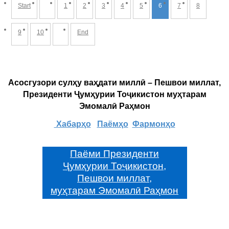
Start
1
2
3
4
5
6
7
8
9
10
End
Асосгузори сулҳу ваҳдати миллӣ – Пешвои миллат,
Президенти Ҷумҳурии Тоҷикистон муҳтарам
Эмомалӣ Раҳмон
Хабарҳо
Паёмҳо
Фармонҳо
Паёми Президенти
Ҷумҳурии Тоҷикистон,
Пешвои миллат,
муҳтарам Эмомалӣ Раҳмон