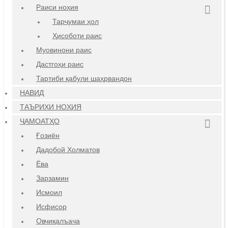
Раиси ноҳия
Тарҷумаи ҳол
Ҳисоботи раис
Муовинони раис
Дастгоҳи раис
Тартиби қабули шаҳрвандон
НАВИД
ТАЪРИХИ НОҲИЯ
ҶАМОАТҲО
Ғозиён
Дадобой Холматов
Ёва
Зарзамин
Исмоил
Исфисор
Овчиқалъача