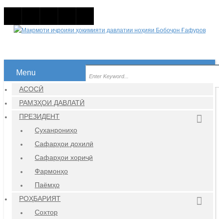
Menu
АСОСӢ
РАМЗҲОИ ДАВЛАТӢ
ПРЕЗИДЕНТ
Суханрониҳо
Сафарҳои дохилӣ
Сафарҳои хориҷӣ
Фармонҳо
Паёмҳо
РОҲБАРИЯТ
Сохтор