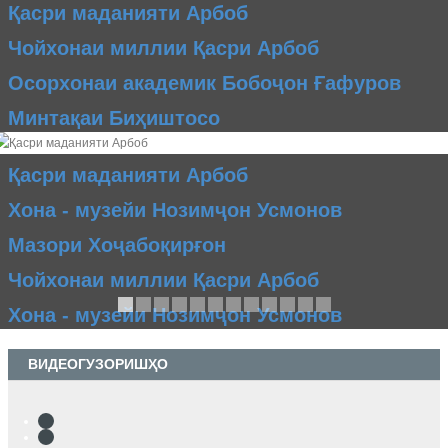
Қасри маданияти Арбоб
Чойхонаи миллии Қасри Арбоб
Осорхонаи академик Бобоҷон Ғафуров
Минтақаи Биҳиштосо
Қасри маданияти Арбоб
Хона - музейи Нозимҷон Усмонов
Мазори Хоҷабоқирғон
Чойхонаи миллии Қасри Арбоб
Хона - музейи Нозимҷон Усмонов
ВИДЕОГУЗОРИШҲО