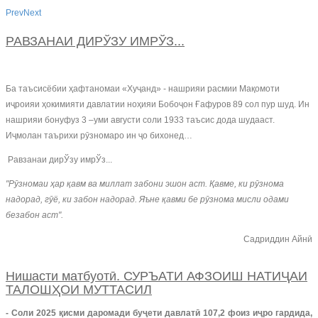
Prev
Next
РАВЗАНАИ ДИРЎЗУ ИМРЎЗ...
Ба таъсисёбии ҳафтаномаи «Хуҷанд» - нашрияи расмии Мақомоти
иҷроияи ҳокимияти давлатии ноҳияи Бобоҷон Ғафуров 89 сол пур шуд. Ин
нашрияи бонуфуз 3 –уми августи соли 1933 таъсис дода шудааст.
Иҷмолан таърихи рӯзномаро ин ҷо бихонед…
Равзанаи дирЎзу имрЎз...
"Рӯзномаи ҳар қавм ва миллат забони эшон аст. Қавме, ки рӯзнома
надорад, гӯё, ки забон надорад. Яъне қавми бе рӯзнома мисли одами
безабон аст".
Садриддин Айнӣ
Нишасти матбуотӣ. СУРЪАТИ АФЗОИШ НАТИҶАИ
ТАЛОШҲОИ МУТТАСИЛ
- Соли 2025 қисми даромади буҷети давлатӣ 107,2 фоиз иҷро гардида,