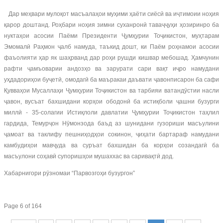
Дар меҳвари мулоқот масъалаҳои муҳими ҳаёти сиёсӣ ва иҷтимоии ноҳия
қарор доштанд. Роҳбари ноҳия зимни суханронӣ таваҷҷуҳи ҳозиринро ба
нуктаҳои асосии Паёми Президенти Ҷумҳурии Тоҷикистон, муҳтарам
Эмомалӣ Раҳмон ҷалб намуда, таъкид дошт, ки Паём роҳнамои асосии
фаъолияти ҳар як шаҳрванд дар роҳи рушди кишвар мебошад. Ҳамчунин
рафти ҷамъоварии андозҳо ва зарурати сари вақт иҷро намудани
уҳдадориҳои буҷетӣ, омодагӣ ба маъракаи даъвати ҷавонписарон ба сафи
Қувваҳои Мусаллаҳи Ҷумҳурии Тоҷикистон ва тарбияи ватандӯстии насли
ҷавон, вусъат бахшидани корҳои ободонӣ ба истиқболи ҷашни бузурги
миллӣ - 35-солагии Истиқлоли давлатии Ҷумҳурии Тоҷикистон таҳлил
гардида, Темурҷон Нӯмонзода баъд аз шунидани гузориши масъулини
ҷамоат ва таклифу пешниҳодҳои сокинон, ҷиҳати бартараф намудани
камбудиҳои мавҷуда ва суръат бахшидан ба корҳои созандагӣ ба
масъулони соҳавӣ супоришҳои мушаххас ва саривақтӣ дод.
Хабарнигори рӯзномаи “Парвозгоҳи бузургон”
Page 6 of 164