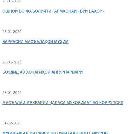
28-01-2026
ОШНОӢ
БО ФАЪОЛИЯТИ ГАРМХОНАИ «БӮИ БАҲОР»
28-01-2026
БАРРАСИИ МАСЪАЛАҲОИ МУҲИМ
28-01-2026
БОЗДИД
АЗ ХОҶАГИҲОИ АНГУРПАРВАРӢ
28-01-2026
МАСЪАЛАИ
МЕҲВАРИИ ҶАЛАСА МУҚОВИМАТ БО КОРРУПСИЯ
31-12-2025
МУБОРАКБОДИИ
РАИСИ НОҲИЯИ БОБОҶОН ҒАФУРОВ