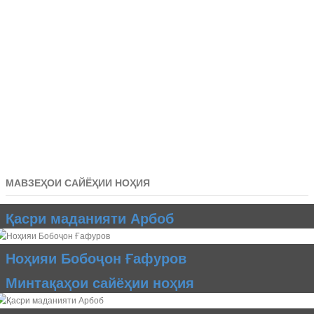
МАВЗЕҲОИ САЙЁҲИИ НОҲИЯ
Қасри маданияти Арбоб
Ноҳияи Бобоҷон Ғафуров
Минтақаҳои сайёҳии ноҳия