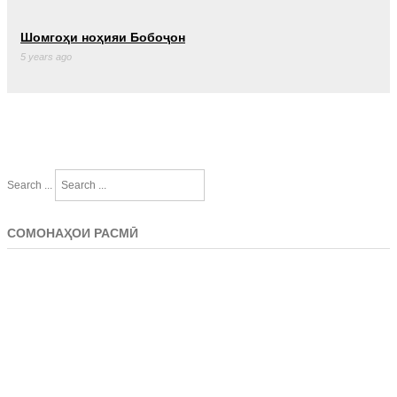
Шомгоҳи ноҳияи Бобоҷон
5 years ago
Search ...
СОМОНАҲОИ РАСМӢ