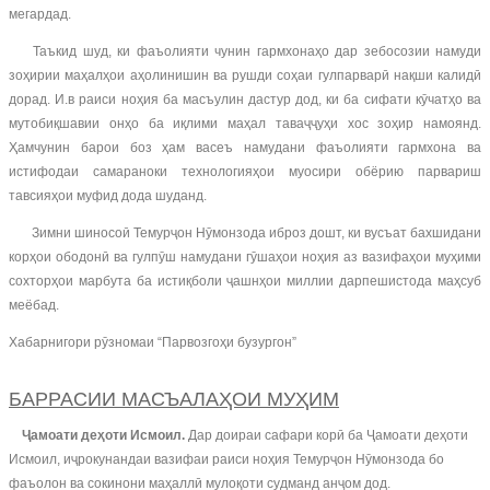
мегардад.
Таъкид шуд, ки фаъолияти чунин гармхонаҳо дар зебосозии намуди
зоҳирии маҳалҳои аҳолинишин ва рушди соҳаи гулпарварӣ нақши калидӣ
дорад. И.в раиси ноҳия ба масъулин дастур дод, ки ба сифати кӯчатҳо ва
мутобиқшавии онҳо ба иқлими маҳал таваҷҷуҳи хос зоҳир намоянд.
Ҳамчунин барои боз ҳам васеъ намудани фаъолияти гармхона ва
истифодаи самараноки технологияҳои муосири обёрию парвариш
тавсияҳои муфид дода шуданд.
Зимни шиносоӣ Темурҷон Нӯмонзода иброз дошт, ки вусъат бахшидани
корҳои ободонӣ ва гулпӯш намудани гӯшаҳои ноҳия аз вазифаҳои муҳими
сохторҳои марбута ба истиқболи ҷашнҳои миллии дарпешистода маҳсуб
меёбад.
Хабарнигори рӯзномаи “Парвозгоҳи бузургон”
БАРРАСИИ МАСЪАЛАҲОИ МУҲИМ
Ҷамоати деҳоти Исмоил.
Дар доираи сафари корӣ ба Ҷамоати деҳоти
Исмоил, иҷрокунандаи вазифаи раиси ноҳия Темурҷон Нӯмонзода бо
фаъолон ва сокинони маҳаллӣ мулоқоти судманд анҷом дод.