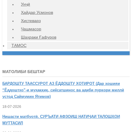
Унҷӣ
Ҳайдар Усмонов
Хистеварз
Чашмасор
Шаҳраки Ғафуров
ТАМОС
МАТОЛИБИ БЕШТАР
БАРДОШТУ
ТААССУРОТ АЗ ЁДДОШТУ ХОТИРОТ (Дар ҳошияи
“Ёддоштҳо”-и муҳаққиқ, сиёсатшинос ва адиби пуркори миллӣ
устод Саймумин Ятимов)
18-07-2026
Нишасти
матбуотӣ. СУРЪАТИ АФЗОИШ НАТИҶАИ ТАЛОШҲОИ
МУТТАСИЛ