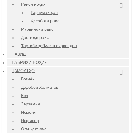
Раиси ноҳия
Тарҷумаи ҳол
Ҳисоботи раис
Муовинони раис
Дастгоҳи раис
Тартиби қабули шаҳрвандон
НАВИД
ТАЪРИХИ НОҲИЯ
ҶАМОАТҲО
Ғозиён
Дадобой Холматов
Ёва
Зарзамин
Исмоил
Исфисор
Овчиқалъача