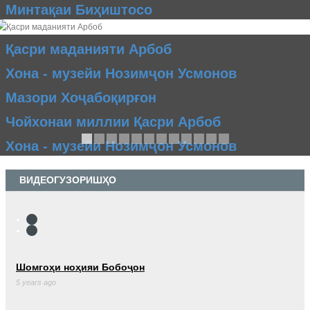
Минтақаи Биҳиштосо
Қасри маданияти Арбоб
Хона - музейи Нозимҷон Усмонов
Мазори Хоҷабоқирғон
Чойхонаи миллии Қасри Арбоб
Хона - музейи Нозимҷон Усмонов
ВИДЕОГУЗОРИШҲО
Шомгоҳи ноҳияи Бобоҷон
5 years ago