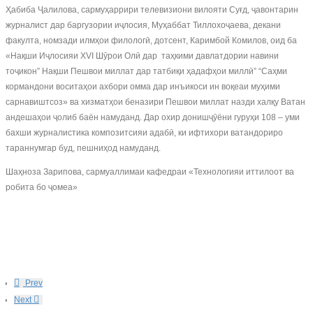
Ҳабиба Ҷалилова, сармуҳаррири телевизиони вилояти Суғд, ҷавонтарин
журналист дар баргузории иҷлосия, Муҳаббат Тиллохоҷаева, декани
факулта, номзади илмҳои филологӣ, дотсент, Каримбой Комилов, оид ба
«Нақши Иҷлосияи XVI Шӯрои Олӣ дар таҳкими давлатдории навини
тоҷикон” Нақши Пешвои миллат дар татбиқи ҳадафҳои миллӣ” “Саҳми
кормандони воситаҳои ахбори омма дар инъикоси ин воқеаи муҳими
сарнавиштсоз» ва хизматҳои беназири Пешвои миллат назди халқу Ватан
андешаҳои ҷолиб баён намуданд. Дар охир донишҷӯёни гуруҳи 108 – уми
бахши журналистика композитсияи адабӣ, ки ифтихори ватандориро
тараннумгар буд, пешниҳод намуданд.
Шаҳноза Зарипова, сармуаллимаи кафедраи «Технологияи иттилоот ва
робита бо ҷомеа»
Prev
Next