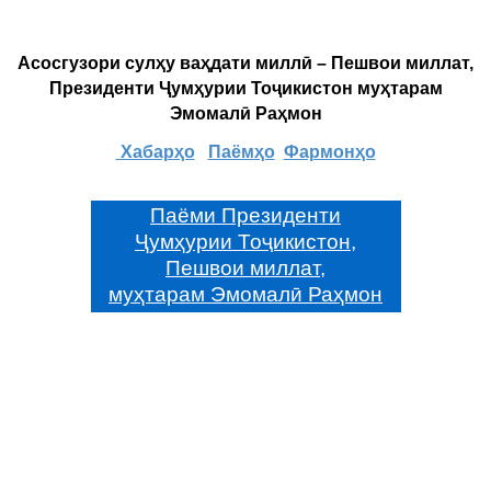
Асосгузори сулҳу ваҳдати миллӣ – Пешвои миллат,
Президенти Ҷумҳурии Тоҷикистон муҳтарам
Эмомалӣ Раҳмон
Хабарҳо
Паёмҳо
Фармонҳо
Паёми Президенти
Ҷумҳурии Тоҷикистон,
Пешвои миллат,
муҳтарам Эмомалӣ Раҳмон