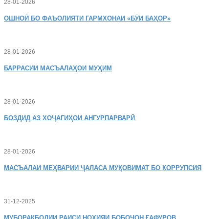
28-01-2026
ОШНОӢ
БО ФАЪОЛИЯТИ ГАРМХОНАИ «БӮИ БАҲОР»
28-01-2026
БАРРАСИИ МАСЪАЛАҲОИ МУҲИМ
28-01-2026
БОЗДИД
АЗ ХОҶАГИҲОИ АНГУРПАРВАРӢ
28-01-2026
МАСЪАЛАИ
МЕҲВАРИИ ҶАЛАСА МУҚОВИМАТ БО КОРРУПСИЯ
31-12-2025
МУБОРАКБОДИИ
РАИСИ НОҲИЯИ БОБОҶОН ҒАФУРОВ