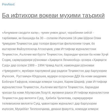
Prev
Next
Ба ифтихори воқеаи муҳими таърихӣ
«Анҷумани саодати халқ»,- чунин унвон дошт, чорабинии сиёсӣ -
тарбиявии, ки бахшида ба 30 – солагии Иҷлосияи 16-уми Шӯрои Олии
Ҷумҳурии Тоҷикистон дар толори факултаи филологияи тоҷик, бо
иштироки Файзуллохоҷа Атохоҷаев, узви Иттифоқи журналистони
Тоҷикистон, Аълочии матбуоти Тоҷикистон, барандаи ҷоизаи ба номи Ҳоҷӣ
Содиқ, сармуҳаррири рӯзномаи «Ҳақиқати Ленинобод» ҳозира «Ҳақиқати
Суғд» дар солҳои 1989 – 1994 Ҷовид Аштӣ, намояндаи рӯзномаи
«Ҷумҳурият», мухбири парлумонӣ дар радиои Тоҷикистон дар баргузории
Иҷлосия, Рустамҷон Юлдошев, мудири осорхонаи ДДХ ба номи академик
Бобоҷон Ғафуров, номзади илмҳои таърих, Карим Шариф, узви Иттифоқи
журналистони Тоҷикистон, Аълочии матбуоти Тоҷикистон, барандаи
ҷоизаи ба номи Абулқосим Лоҳутӣ, муовини раиси Иттифоқи журналистони
Тоҷикистон дар вилояти Суғд, Ҳабиба Ҷалилова, сармуҳаррири
телевизиони вилояти Суғд, ҷавонтарин журналист дар баргузории
иҷлосия, Муҳаббат Тиллохоҷаева, декани факулта, номзади илмҳои