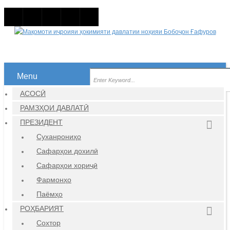
Menu
АСОСӢ
РАМЗҲОИ ДАВЛАТӢ
ПРЕЗИДЕНТ
Суханрониҳо
Сафарҳои дохилӣ
Сафарҳои хориҷӣ
Фармонҳо
Паёмҳо
РОҲБАРИЯТ
Сохтор