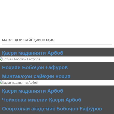
МАВЗЕҲОИ САЙЁҲИИ НОҲИЯ
Қасри маданияти Арбоб
Ноҳияи Бобоҷон Ғафуров
Минтақаҳои сайёҳии ноҳия
Қасри маданияти Арбоб
Чойхонаи миллии Қасри Арбоб
Осорхонаи академик Бобоҷон Ғафуров