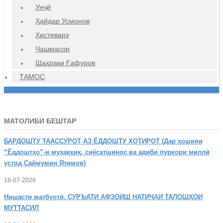
Унҷӣ
Ҳайдар Усмонов
Хистеварз
Чашмасор
Шаҳраки Ғафуров
ТАМОС
МАТОЛИБИ БЕШТАР
БАРДОШТУ
ТААССУРОТ АЗ ЁДДОШТУ ХОТИРОТ (Дар ҳошияи
“Ёддоштҳо”-и муҳаққиқ, сиёсатшинос ва адиби пуркори миллӣ
устод Саймумин Ятимов)
18-07-2026
Нишасти
матбуотӣ. СУРЪАТИ АФЗОИШ НАТИҶАИ ТАЛОШҲОИ
МУТТАСИЛ