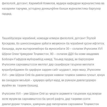
филологӣ, дотсент, Каримбой Комилов, мудири кафедраи журналистика ва
назарияи тарҷума, устодону донишҷӯёни бахши журналистика баргузор
гардид.
Ташаббускори чорабинӣ, номзади илмҳои филологӣ, дотсент Ӯғулой
Қосидова, бо шиносонидани ҳайати меҳмонон ба чорабинӣ ҳусни ифтитоҳ
бахшида, аҳли иштирокчиёнро ба муносибати 30 – солагии Иҷлосияи XVI
Шӯрои Олии Ҷумҳурии Тоҷикистон, 90 – солагии ДДХ ба номи академик
Бобоҷон Ғафуров муборакбод намуд. Таъкид гардид, ки баргузории
Иҷлосияи сарнавиштсози миллат дар саҳифаҳои таърихи миллати
куҳанбунёдамон бо ҳарфҳои заррин сабт шудааст, зеро маҳз, Иҷлосияи
XVI – уми Шӯрои Олӣ ба давлатдории навини тоҷикон замина гузошт, қонун
ва санадҳои меъёрӣ – ҳуқуқиро қабул кард, ки рукнҳои давлатдориро
муайян ва таҳким бахшид.
Иҷлосияи XVI – уми Шӯрои Олӣ аз ҷиҳати аҳамияти таърихии худ воқеаи
хеле муҳим ва сарнавиштсоз ба ҳисоб рафта, дар таҳкими сохти
давлатдории тоҷикон, ҳамчунин дар якпорчагии сарзамини Тоҷикистон