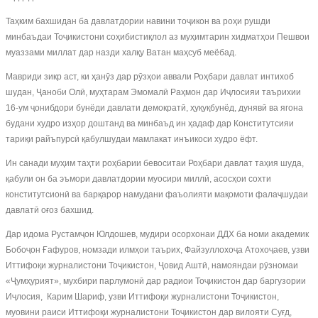
Таҳким бахшидан ба давлатдории навини тоҷикон ва роҳи рушди
минбаъдаи Тоҷикистони соҳибистиқлол аз муҳимтарин хидматҳои Пешвои
муаззами миллат дар назди халқу Ватан маҳсуб меёбад.
Мавриди зикр аст, ки ҳанӯз дар рӯзҳои аввали Роҳбари давлат интихоб
шудан, Ҷаноби Олӣ, муҳтарам Эмомалӣ Раҳмон дар Иҷлосияи таърихии
16-ум ҷонибдори бунёди давлати демократӣ, ҳуқуқбунёд, дунявӣ ва ягона
будани худро изҳор доштанд ва минбаъд ин ҳадаф дар Конститутсияи
тариқи райъпурсӣ қабулшудаи мамлакат инъикоси худро ёфт.
Ин санади муҳим таҳти роҳбарии бевоситаи Роҳбари давлат таҳия шуда,
қабули он ба эъмори давлатдории муосири миллӣ, асосҳои сохти
конститутсионӣ ва барқарор намудани фаъолияти мақомоти фалаҷшудаи
давлатӣ оғоз бахшид.
Дар идома Рустамҷон Юлдошев, мудири осорхонаи ДДХ ба номи академик
Бобоҷон Ғафуров, номзади илмҳои таърих, Файзуллохоҷа Атохоҷаев, узви
Иттифоқи журналистони Тоҷикистон, Ҷовид Аштӣ, намояндаи рӯзномаи
«Ҷумҳурият», мухбири парлумонӣ дар радиои Тоҷикистон дар баргузории
Иҷлосия, Карим Шариф, узви Иттифоқи журналистони Тоҷикистон,
муовини раиси Иттифоқи журналистони Тоҷикистон дар вилояти Суғд,