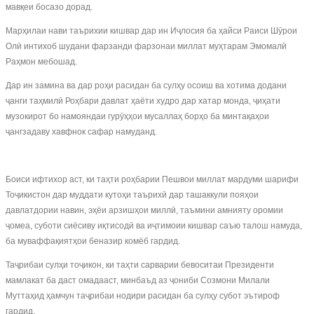
мавқеи босазо дорад.
Марҳилаи нави таърихии кишвар дар ин Иҷлосия ба ҳайси Раиси Шӯрои
Олӣ интихоб шудани фарзанди фарзонаи миллат муҳтарам Эмомалӣ
Раҳмон мебошад.
Дар ин замина ва дар роҳи расидан ба сулҳу осоиш ва хотима додани
ҷанги таҳмилӣ Роҳбари давлат ҳаёти худро дар хатар монда, ҷиҳати
музокирот бо намояндаи гурӯҳҳои мусаллаҳ борҳо ба минтақаҳои
ҷангзадаву хавфнок сафар намуданд.
Боиси ифтихор аст, ки таҳти роҳбарии Пешвои миллат мардуми шарифи
Тоҷикистон дар муддати кутоҳи таърихӣ дар ташаккули пояҳои
давлатдории навин, эҳёи арзишҳои миллӣ, таъмини амнияту оромии
ҷомеа, суботи сиёсиву иқтисодӣ ва иҷтимоии кишвар саъю талош намуда,
ба муваффақиятҳои беназир комёб гардид.
Таҷрибаи сулҳи тоҷикон, ки таҳти сарварии бевоситаи Президенти
мамлакат ба даст омадааст, минбаъд аз ҷониби Созмони Милали
Муттаҳид ҳамчун таҷрибаи нодири расидан ба сулҳу субот эътироф
гардид.