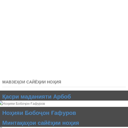
МАВЗЕҲОИ САЙЁҲИИ НОҲИЯ
Қасри маданияти Арбоб
Ноҳияи Бобоҷон Ғафуров
Минтақаҳои сайёҳии ноҳия