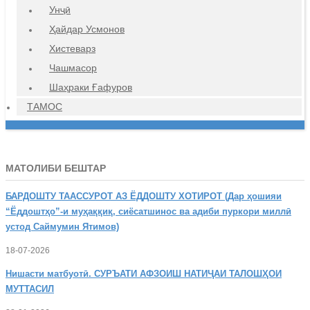
Унҷӣ
Ҳайдар Усмонов
Хистеварз
Чашмасор
Шаҳраки Ғафуров
ТАМОС
МАТОЛИБИ БЕШТАР
БАРДОШТУ
ТААССУРОТ АЗ ЁДДОШТУ ХОТИРОТ (Дар ҳошияи
“Ёддоштҳо”-и муҳаққиқ, сиёсатшинос ва адиби пуркори миллӣ
устод Саймумин Ятимов)
18-07-2026
Нишасти
матбуотӣ. СУРЪАТИ АФЗОИШ НАТИҶАИ ТАЛОШҲОИ
МУТТАСИЛ