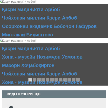
Қасри маданияти Арбоб
Чойхонаи миллии Қасри Арбоб
Осорхонаи академик Бобоҷон Ғафуров
Минтақаи Биҳиштосо
Қасри маданияти Арбоб
Хона - музейи Нозимҷон Усмонов
Мазори Хоҷабоқирғон
Чойхонаи миллии Қасри Арбоб
Хона - музейи Нозимҷон Усмонов
ВИДЕОГУЗОРИШҲО