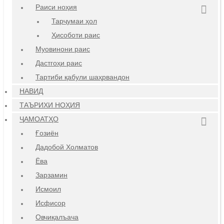
Раиси ноҳия
Тарҷумаи ҳол
Ҳисоботи раис
Муовинони раис
Дастгоҳи раис
Тартиби қабули шаҳрвандон
НАВИД
ТАЪРИХИ НОҲИЯ
ҶАМОАТҲО
Ғозиён
Дадобой Холматов
Ёва
Зарзамин
Исмоил
Исфисор
Овчиқалъача