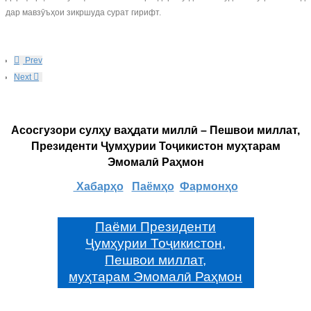
дар мавзӯъҳои зикршуда сурат гирифт.
Prev
Next
Асосгузори сулҳу ваҳдати миллӣ – Пешвои миллат,
Президенти Ҷумҳурии Тоҷикистон муҳтарам
Эмомалӣ Раҳмон
Хабарҳо
Паёмҳо
Фармонҳо
Паёми Президенти
Ҷумҳурии Тоҷикистон,
Пешвои миллат,
муҳтарам Эмомалӣ Раҳмон