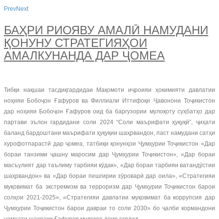
Prev
Next
БАҲРИ РИОЯВУ АМАЛӢ НАМУДАНИ
ҚОНУНУ СТРАТЕГИЯҲОИ
АМАЛКУНАНДА ДАР ҶОМЕА
Тибқи нақшаи тасдиқгардидаи Мақомоти иҷроияи ҳокимияти давлатии
ноҳияи Бобоҷон Ғафуров ва Филлиали Иттифоқи Ҷавонони Тоҷикистон
дар ноҳияи Бобоҷон Ғафуров оид ба баргузории мулоқоту суҳбатҳо дар
партави эълон гардидани соли 2024 “Соли маърифати ҳуқуқӣ”, ҷиҳати
баланд бардоштани маърифати ҳуқуқии шаҳрвандон, паст намудани сатҳи
хурофотпарастӣ дар ҷомеа, татбиқи қонунҳои Ҷумҳурии Тоҷикистон «Дар
бораи танзими ҷашну маросим дар Ҷумҳурии Тоҷикистон», «Дар бораи
масъулият дар таълиму тарбияи кӯдак», «Дар бораи тарбияи ватандӯстии
шаҳрвандон» ва «Дар бораи пешгирии зӯроварӣ дар оила», «Стратегияи
муқовимат ба экстремизм ва терроризм дар Ҷумҳурии Тоҷикистон барои
солҳои 2021-2025», «Стратегияи давлатии муқовимат ба коррупсия дар
Ҷумҳурии Тоҷикистон барои давраи то соли 2030» бо ҷалби кормандони