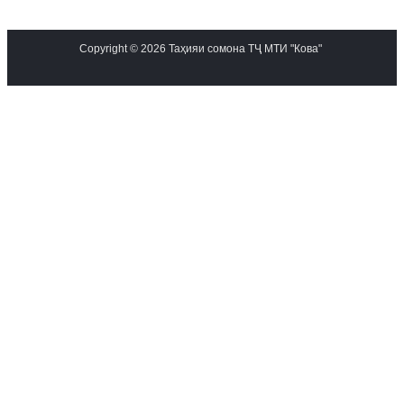
Copyright © 2026 Таҳияи сомона ТҶ МТИ "Кова"