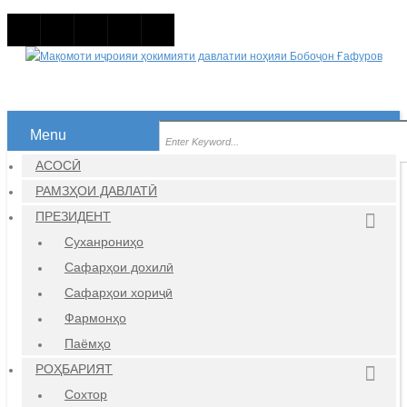
Menu
АСОСӢ
РАМЗҲОИ ДАВЛАТӢ
ПРЕЗИДЕНТ
Суханрониҳо
Сафарҳои дохилӣ
Сафарҳои хориҷӣ
Фармонҳо
Паёмҳо
РОҲБАРИЯТ
Сохтор