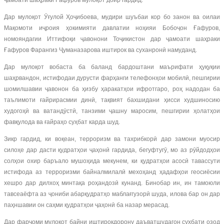
ҷамоати шаҳраки Ғафуров мулоқот доир гардид.
Дар мулоқот Ӯғулой Ҳоҷибоева, мудири шуъбаи кор бо занон ва оилаи
Мақомоти иҷроия ҳокимияти давлатии ноҳияи Бобоҷон Ғафуров,
номояндагии Иттифоқи ҷавонони Тоҷикистон дар ҷамоати шаҳраки
Ғафуров Фарангиз Ҷуманазарова иштирок ва суханронӣ намуданд.
Дар мулоқот вобаста ба баланд бардоштани маърифати ҳуқуқии
шаҳрвандон, истифодаи дурусти фарҳанги телефонҳои мобилӣ, пешгирии
шомилшавии ҷавонон ба ҳизбу ҳаракатҳои ифротгаро, роҳ надодан ба
таълимоти ғайрирасмии динӣ, тақвият бахшидани ҳисси худшиносию
худогоҳӣ ва ватандӯстӣ, танзими ҷашну маросим, пешгирии ҳолатҳои
фавқулода ва ғайраҳо суҳбат карда шуд.
Зикр гардид, ки воқеан, терроризм ва тахрибкорӣ дар замони муосир
силоҳе дар дасти қудратҳои ҷаҳонӣ гардида, бегуфтугӯ, мо аз рӯйдодҳои
солҳои охир баръало мушоҳида мекунем, ки қудратҳои асосӣ тавассути
истифода аз терроризми байналмилалӣ мехоҳанд ҳадафҳои геосиёсии
хешро дар дилхоҳ минтақа роҳандозӣ кунанд. Бинобар ин, ин тамоюли
тавсеаёфта аз ҷониби абарқудратҳо маблағгузорӣ шуда, илова бар он дар
паҳншавии он саҳми қудратҳои ҷаҳонӣ ба назар мерасад.
Дар фарҷоми мулоқот байни иштирокдорону даъватшудагон суҳбати озод