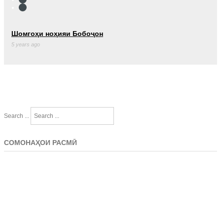
Шомгоҳи ноҳияи Бобоҷон
5 years ago
Search ...
СОМОНАҲОИ РАСМӢ