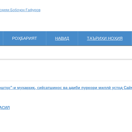
РОҲБАРИЯТ
НАВИД
ТАЪРИХИ НОҲИЯ
ҳо”-и муҳаққиқ, сиёсатшинос ва адиби пуркори миллӣ устод Сай
АСИЛ