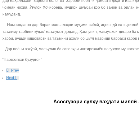
дар маҳаллаҳои “Зарбоғи боло” ва “Зарбоғи поён”-и ҷамоати деҳоти Ёва и
ҷомеаи ноҳия, Ӯғулой Ҳоҷибоева, мудири шуъбаи кор бо занон ва оилаи
намуданд.
Намояндагон дар бораи масъалаҳои муҳими сиёсӣ, иқтисодӣ ва иҷтимоӣ, 
таълиму тарбияи кӯдак” маълумот доданд. Ҳамчунин, мавзуъҳои дигаре ба 
ҳарбӣ, рушди кишоварзӣ ва таъмини аҳолӣ бо шуғл мавриди баррасӣ қарор 
Дар поёни вохӯрӣ, масъулин ба саволҳои иштирокчиён посухҳои мушаххас 
“Парвозгоҳи бузургон”
Prev
Next
Асосгузори сулҳу ваҳдати миллӣ