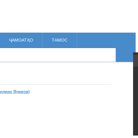
ҶАМОАТҲО
ТАМОС
мумин Ятимов)