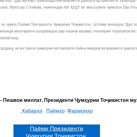
дома ёфт. Дар мулоқот намояндагони мақомоти давлатӣ ва ҷамъиятӣ: Мавлуда
 ноҳия, Муяссар Солиева, намояндаи КИ ҲХДТ ва масъулини ҷамоати Ёва Ра
аз ҷумла Паёми Президенти Ҷумҳурии Тоҷикистон, татбиқи қонунҳои “Дар б
монанди муҳоҷирати шаҳрвандон дар хориҷи кишвар, пешгирии терроризм ва э
гирифтанд.
доданд, ки ин барои ҳамкории мутақобила байни мардум ва мақомоти давлат
 – Пешвои миллат, Президенти Ҷумҳурии Тоҷикистон м
Хабарҳо
Паёмҳо
Фармонҳо
Паёми Президенти
Ҷумҳурии Тоҷикистон,