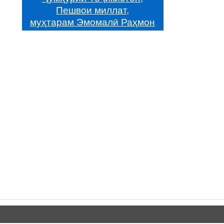
Пешвои миллат,
муҳтарам Эмомалӣ Раҳмон