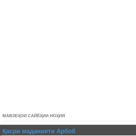
МАВЗЕҲОИ САЙЁҲИИ НОҲИЯ
Қасри маданияти Арбоб