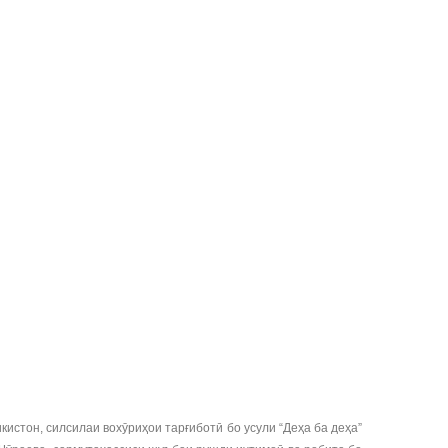
стон, силсилаи вохӯриҳои тарғиботӣ бо усули “Деҳа ба деҳа”