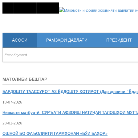
АСОСӢ
РАМЗҲОИ ДАВЛАТӢ
ПРЕЗИДЕНТ
МАТОЛИБИ БЕШТАР
БАРДОШТУ
ТААССУРОТ АЗ ЁДДОШТУ ХОТИРОТ (Дар ҳошияи “Ёддошт
18-07-2026
Нишасти
матбуотӣ. СУРЪАТИ АФЗОИШ НАТИҶАИ ТАЛОШҲОИ МУТТ
28-01-2026
ОШНОӢ
БО ФАЪОЛИЯТИ ГАРМХОНАИ «БӮИ БАҲОР»