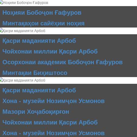
Ноҳияи Бобоҷон Ғафуров
Минтақаҳои сайёҳии ноҳия
Қасри маданияти Арбоб
Чойхонаи миллии Қасри Арбоб
Осорхонаи академик Бобоҷон Ғафуров
Минтақаи Биҳиштосо
Қасри маданияти Арбоб
Хона - музейи Нозимҷон Усмонов
Мазори Хоҷабоқирғон
Чойхонаи миллии Қасри Арбоб
1
2
3
4
5
6
7
8
9
10
11
12
Хона - музейи Нозимҷон Усмонов