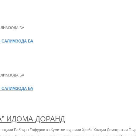
 САЛИМЗОДА БА
 САЛИМЗОДА БА
А” ИДОМА ДОРАНД
ҳияи Бобоҷон Ғафуров ва Кумитаи иҷроияи Ҳизби Халқии Демократии Тоҷики