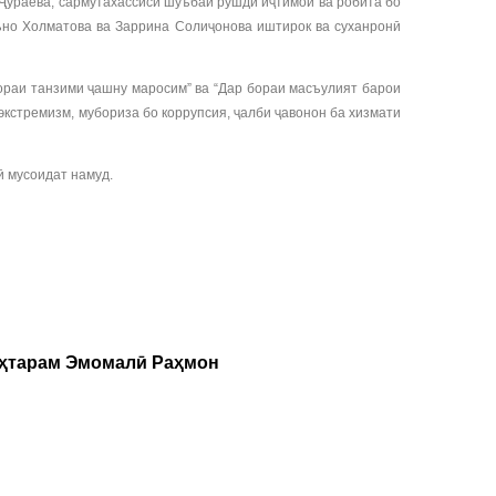
 Ҷӯраева, сармутахассиси шуъбаи рушди иҷтимоӣ ва робита бо
ъно Холматова ва Заррина Солиҷонова иштирок ва суханронӣ
ораи танзими ҷашну маросим” ва “Дар бораи масъулият барои
кстремизм, мубориза бо коррупсия, ҷалби ҷавонон ба хизмати
ӣ мусоидат намуд.
уҳтарам Эмомалӣ Раҳмон