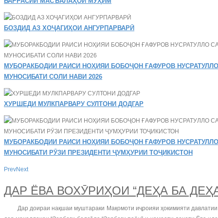
БАРРАСИИ МАСЪАЛАҲОИ МУҲИМ
БОЗДИД АЗ ХОҶАГИҲОИ АНГУРПАРВАРӢ
МУБОРАКБОДИИ РАИСИ НОҲИЯИ БОБОҶОН ҒАФУРОВ НУСРАТУЛЛО
МУНОСИБАТИ СОЛИ НАВИ 2026
ХУРШЕДИ МУЛКПАРВАРУ СУЛТОНИ ДОДГАР
МУБОРАКБОДИИ РАИСИ НОҲИЯИ БОБОҶОН ҒАФУРОВ НУСРАТУЛЛО
МУНОСИБАТИ РӮЗИ ПРЕЗИДЕНТИ ҶУМҲУРИИ ТОҶИКИСТОН
Prev
Next
ДАР ЁВА ВОХӮРИҲОИ “ДЕҲА БА ДЕҲ
Дар доираи нақшаи муштараки Мақомоти иҷроияи ҳокимияти давлатии но