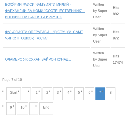
ВОХӮРИИ РАИСИ ҶАМЪИЯТИ МИЛЛӢ -
Written
Hits:
ФАРҲАНГИИ БА НОМИ “СООТЕЧЕСТВЕННИК” –
by Super
892
И ТОҶИКОНИ ВИЛОЯТИ ИРКУТСК
User
Written
ФАЪОЛИЯТИ ОПЕРАТИВӢ – ҶУСТУҶӮӢ: САМТ,
Hits:
by Super
ҶИНОЯТ, ОШКОР, ТАҲЛИЛ
872
User
Written
Hits:
ОЛАМЕРО ЯК СУХАН ВАЙРОН КУНАД...
by Super
17474
User
Page 7 of 10
Start
1
2
3
4
5
6
7
8
9
10
End