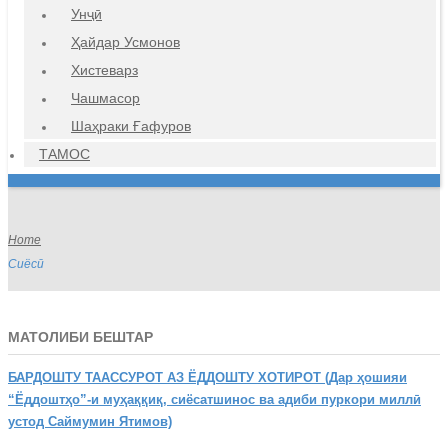
Унҷӣ
Ҳайдар Усмонов
Хистеварз
Чашмасор
Шаҳраки Ғафуров
ТАМОС
Home
Сиёсӣ
МАТОЛИБИ БЕШТАР
БАРДОШТУ
ТААССУРОТ АЗ ЁДДОШТУ ХОТИРОТ (Дар ҳошияи
“Ёддоштҳо”-и муҳаққиқ, сиёсатшинос ва адиби пуркори миллӣ
устод Саймумин Ятимов)