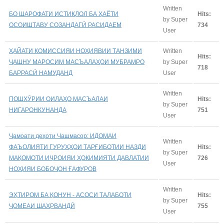
Written
БО ШАРОФАТИ ИСТИҚЛОЛ БА ҲАЁТИ
Hits:
by Super
ОСОИШТАВУ СОЗАНДАГӢ РАСИДАЕМ
734
User
ҲАЙАТИ КОМИССИЯИ НОҲИЯВИИ ТАНЗИМИ
Written
Hits:
ҶАШНУ МАРОСИМ МАСЪАЛАҲОИ МУБРАМРО
by Super
718
БАРРАСӢ НАМУДАНД
User
Written
ПОШХӮРИИ ОИЛАҲО МАСЪАЛАИ
Hits:
by Super
НИГАРОНКУНАНДА
751
User
Ҷамоати деҳоти Чашмасор: ИДОМАИ
Written
ФАЪОЛИЯТИ ГУРУҲҲОИ ТАРҒИБОТИИ НАЗДИ
Hits:
by Super
МАҚОМОТИ ИҶРОИЯИ ҲОКИМИЯТИ ДАВЛАТИИ
726
User
НОҲИЯИ БОБОҶОН ҒАФУРОВ
Written
ЭҲТИРОМ БА ҚОНУН - АСОСИ ТАЛАБОТИ
Hits:
by Super
ҶОМЕАИ ШАҲРВАНДӢ
755
User