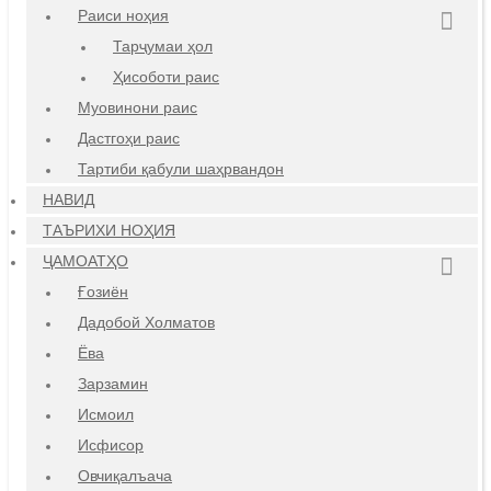
Раиси ноҳия
Тарҷумаи ҳол
Ҳисоботи раис
Муовинони раис
Дастгоҳи раис
Тартиби қабули шаҳрвандон
НАВИД
ТАЪРИХИ НОҲИЯ
ҶАМОАТҲО
Ғозиён
Дадобой Холматов
Ёва
Зарзамин
Исмоил
Исфисор
Овчиқалъача