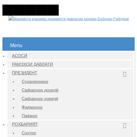
Menu
АСОСӢ
РАМЗҲОИ ДАВЛАТӢ
ПРЕЗИДЕНТ
Суханрониҳо
Сафарҳои дохилӣ
Сафарҳои хориҷӣ
Фармонҳо
Паёмҳо
РОҲБАРИЯТ
Сохтор