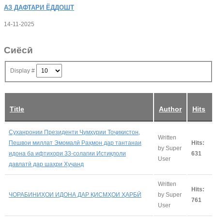
АЗ
ДАФТАРИ ЁДДОШТ
14-11-2025
Сиёсӣ
Display #
Title
Author
Hits
Суханронии Президенти Ҷумҳурии Тоҷикистон,
Written
Пешвои миллат Эмомалӣ Раҳмон дар тантанаи
Hits:
by Super
идона ба ифтихори 33-солагии Истиқлоли
631
User
давлатӣ дар шаҳри Хуҷанд
Written
Hits:
ЧОРАБИНИҲОИ ИДОНА ДАР ҚИСМҲОИ ҲАРБӢ
by Super
761
User