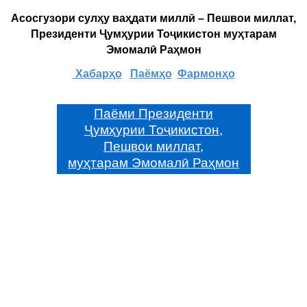
Асосгузори сулҳу ваҳдати миллӣ – Пешвои миллат,
Президенти Ҷумҳурии Тоҷикистон муҳтарам
Эмомалӣ Раҳмон
Хабарҳо
Паёмҳо
Фармонҳо
Паёми Президенти
Ҷумҳурии Тоҷикистон,
Пешвои миллат,
муҳтарам Эмомалӣ Раҳмон