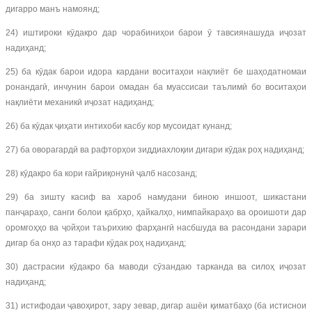
дигарро манъ намоянд;
24) иштироки кӯдакро дар чорабиниҳои барои ӯ тавсиянашуда иҷозат
надиҳанд;
25) ба кӯдак барои идора кардани воситаҳои нақлиёт бе шаҳодатномаи
ронандагӣ, инчунин барои омадан ба муассисаи таълимӣ бо воситаҳои
нақлиёти механикӣ иҷозат надиҳанд;
26) ба кӯдак ҷиҳати интихоби касбу кор мусоидат кунанд;
27) ба оворагардӣ ва рафторҳои зиддиахлоқии дигари кӯдак роҳ надиҳанд;
28) кӯдакро ба кори ғайриқонунӣ ҷалб насозанд;
29) ба зишту касиф ва хароб намудани биною иншоот, шикастани
панҷараҳо, санги болои қабрҳо, ҳайкалҳо, нимпайкараҳо ва ороишоти дар
оромгоҳҳо ва ҷойҳои таърихию фарҳангӣ насбшуда ва расондани зарари
дигар ба онҳо аз тарафи кӯдак роҳ надиҳанд;
30) дастрасии кӯдакро ба маводи сӯзандаю тарканда ва силоҳ иҷозат
надиҳанд;
31) истифодаи ҷавоҳирот, зару зевар, дигар ашёи қиматбаҳо (ба истиснои