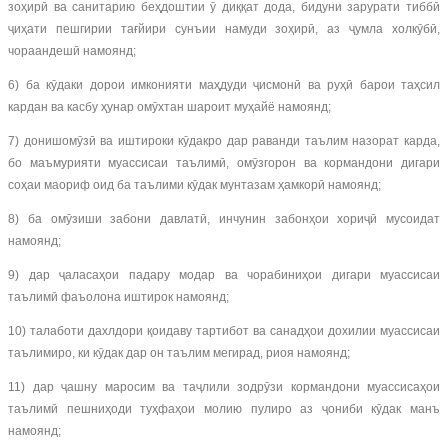
зоҳирӣ ва санитарию беҳдоштии ӯ диққат дода, бидуни зарурати тиббӣ
ҷиҳати пешгирии тағйири сунъии намуди зоҳирӣ, аз ҷумла холкӯбӣ,
чораандешӣ намоянд;
6) ба кӯдаки дорои имконияти маҳдуди ҷисмонӣ ва руҳӣ барои таҳсил
кардан ва касбу ҳунар омӯхтан шароит муҳайё намоянд;
7) донишомӯзӣ ва иштироки кӯдакро дар раванди таълим назорат карда,
бо маъмурияти муассисаи таълимӣ, омӯзгорон ва кормандони дигари
соҳаи маориф оид ба таълими кӯдак мунтазам ҳамкорӣ намоянд;
8) ба омӯзиши забони давлатӣ, инчунин забонҳои хориҷӣ мусоидат
намоянд;
9) дар ҷаласаҳои падару модар ва чорабиниҳои дигари муассисаи
таълимӣ фаъолона иштирок намоянд;
10) талаботи дахлдори қоидаву тартибот ва санадҳои дохилии муассисаи
таълимиро, ки кӯдак дар он таълим мегирад, риоя намоянд;
11) дар ҷашну маросим ва таҷлили зодрӯзи кормандони муассисаҳои
таълимӣ пешниҳоди туҳфаҳои молию пулиро аз ҷониби кӯдак манъ
намоянд;