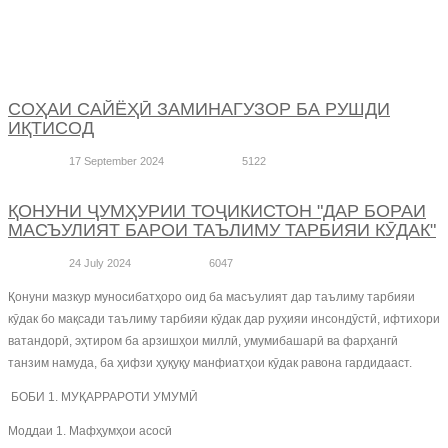
СОҲАИ САЙЁҲӢ ЗАМИНАГУЗОР БА РУШДИ
ИҚТИСОД
17 September 2024
5122
ҚОНУНИ ҶУМҲУРИИ ТОҶИКИСТОН "ДАР БОРАИ
МАСЪУЛИЯТ БАРОИ ТАЪЛИМУ ТАРБИЯИ КӮДАК"
24 July 2024
6047
Қонуни мазкур муносибатҳоро оид ба масъулият дар таълиму тарбияи
кӯдак бо мақсади таълиму тарбияи кӯдак дар руҳияи инсондӯстӣ, ифтихори
ватандорӣ, эҳтиром ба арзишҳои миллӣ, умумибашарӣ ва фарҳангӣ
танзим намуда, ба ҳифзи ҳуқуқу манфиатҳои кӯдак равона гардидааст.
БОБИ 1. МУҚАРРАРОТИ УМУМӢ
Моддаи 1. Мафҳумҳои асосӣ