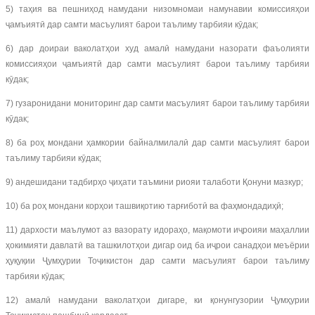
5) таҳия ва пешниҳод намудани низомномаи намунавии комиссияҳои
ҷамъиятӣ дар самти масъулият барои таълиму тарбияи кӯдак;
6) дар доираи ваколатҳои худ амалӣ намудани назорати фаъолияти
комиссияҳои ҷамъиятӣ дар самти масъулият барои таълиму тарбияи
кӯдак;
7) гузаронидани мониторинг дар самти масъулият барои таълиму тарбияи
кӯдак;
8) ба роҳ мондани ҳамкории байналмилалӣ дар самти масъулият барои
таълиму тарбияи кӯдак;
9) андешидани тадбирҳо ҷиҳати таъмини риояи талаботи Қонуни мазкур;
10) ба роҳ мондани корҳои ташвиқотию тарғиботӣ ва фаҳмондадиҳӣ;
11) дархости маълумот аз вазорату идораҳо, мақомоти иҷроияи маҳаллии
ҳокимияти давлатӣ ва ташкилотҳои дигар оид ба иҷрои санадҳои меъёрии
ҳуқуқии Ҷумҳурии Тоҷикистон дар самти масъулият барои таълиму
тарбияи кӯдак;
12) амалӣ намудани ваколатҳои дигаре, ки қонунгузории Ҷумҳурии