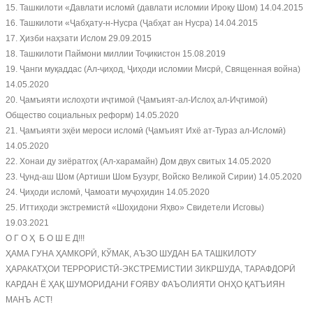
15. Ташкилоти «Давлати исломӣ (давлати исломии Ироқу Шом) 14.04.2015
16. Ташкилоти «Ҷабҳату-н-Нусра (Ҷабҳат ан Нусра) 14.04.2015
17. Ҳизби наҳзати Ислом 29.09.2015
18. Ташкилоти Паймони миллии Тоҷикистон 15.08.2019
19. Ҷанги муқаддас (Ал-ҷиҳод, Ҷиҳоди исломии Мисрӣ, Священная война)
14.05.2020
20. Ҷамъияти ислоҳоти иҷтимоӣ (Ҷамъият-ал-Ислоҳ ал-Иҷтимоӣ)
Общество социальных реформ) 14.05.2020
21. Ҷамъияти эҳёи мероси исломӣ (Ҷамъият Ихё ат-Тураз ал-Исломӣ)
14.05.2020
22. Хонаи ду зиёратгоҳ (Ал-харамайн) Дом двух свитых 14.05.2020
23. Ҷунд-аш Шом (Артиши Шом Бузург, Войско Великой Сирии) 14.05.2020
24. Ҷиҳоди исломӣ, Ҷамоати муҷоҳидин 14.05.2020
25. Иттиҳоди экстремистӣ «Шоҳидони Яҳво» Свидетели Исговы)
19.03.2021
О Г О Ҳ Б О Ш Е Д!!!
ҲАМА ГУНА ҲАМКОРӢ, КЎМАК, АЪЗО ШУДАН БА ТАШКИЛОТУ
ҲАРАКАТҲОИ ТЕРРОРИСТӢ-ЭКСТРЕМИСТИИ ЗИКРШУДА, ТАРАФДОРӢ
КАРДАН Ё ҲАҚ ШУМОРИДАНИ ҒОЯВУ ФАЪОЛИЯТИ ОНҲО ҚАТЪИЯН
МАНЪ АСТ!