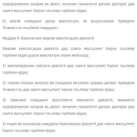
худидоракунии шаҳрак ва деҳот, инчунин ташкилоти дигари дахлдор дар
самти масъулият барои таълиму тарбияи кӯдак;
6) амалӣ намудани дигар ваколатҳое, ки қонунгузории Ҷумҳурии
Тоҷикистон пешбинӣ намудааст.
Моддаи 9. Ваколатҳои мақоми ваколатдори давлатӣ
Мақоми ваколатдори давлатӣ дар самти масъулият барои таълиму
тарбияи кӯдак дорои ваколатҳои зерин мебошад:
1) амалигардонии сиёсати давлатӣ дар самти масъулият барои таълиму
тарбияи кӯдак;
2) таҳияи лоиҳаи қонунҳо ва санадҳои меъёрии ҳуқуқии дигари Ҷумҳурии
Тоҷикистон дар самти масъулият барои таълиму тарбияи кӯдак;
3) ҳамоҳанг намудани фаъолияти мақомоти давлатӣ, мақомоти
худидоракунии шаҳрак ва деҳот, инчунин ташкилоти дигари дахлдор дар
самти масъулият барои таълиму тарбияи кӯдак;
4) таҳия ва пешниҳод намудани барномаҳои давлатӣ дар самти масъулият
барои таълиму тарбияи кӯдак;