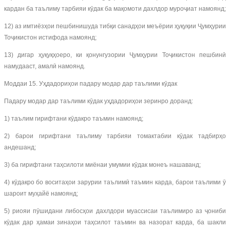
кардан ба таълиму тарбияи кӯдак ба мақомоти дахлдор муроҷиат намоянд;
12) аз имтиёзҳои пешбинишуда тибқи санадҳои меъёрии ҳуқуқии Ҷумҳурии
Тоҷикистон истифода намоянд;
13) дигар ҳуқуқҳоеро, ки қонунгузории Ҷумҳурии Тоҷикистон пешбинӣ
намудааст, амалӣ намоянд.
Моддаи 15. Уҳдадориҳои падару модар дар таълими кӯдак
Падару модар дар таълими кӯдак уҳдадориҳои зеринро доранд:
1) таълим гирифтани кӯдакро таъмин намоянд;
2) барои гирифтани таълиму тарбияи томактабии кӯдак тадбирҳо
андешанд;
3) ба гирифтани таҳсилоти миёнаи умумии кӯдак монеъ нашаванд;
4) кӯдакро бо воситаҳои зарурии таълимӣ таъмин карда, барои таълими ӯ
шароит муҳайё намоянд;
5) риояи пӯшидани либосҳои дахлдори муассисаи таълимиро аз ҷониби
кӯдак дар ҳамаи зинаҳои таҳсилот таъмин ва назорат карда, ба шакли