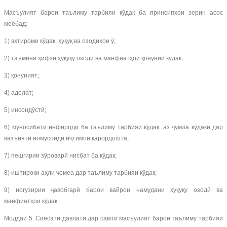
Масъулият барои таълиму тарбияи кӯдак ба принсипҳои зерин асос
меёбад:
1) эҳтироми кӯдак, ҳуқуқ ва озодиҳои ӯ;
2) таъмини ҳифзи ҳуқуқу озодӣ ва манфиатҳои қонунии кӯдак;
3) қонуният;
4) адолат;
5) инсондӯстӣ;
6) муносибати инфиродӣ ба таълиму тарбияи кӯдак, аз ҷумла кӯдаки дар
вазъияти номусоиди иҷтимоӣ қарордошта;
7) пешгирии зӯроварӣ нисбат ба кӯдак;
8) иштироки аҳли ҷомеа дар таълиму тарбияи кӯдак;
9) ногузирии ҷавобгарӣ барои вайрон намудани ҳуқуқу озодӣ ва
манфиатҳои кӯдак.
Моддаи 5. Сиёсати давлатӣ дар самти масъулият барои таълиму тарбияи