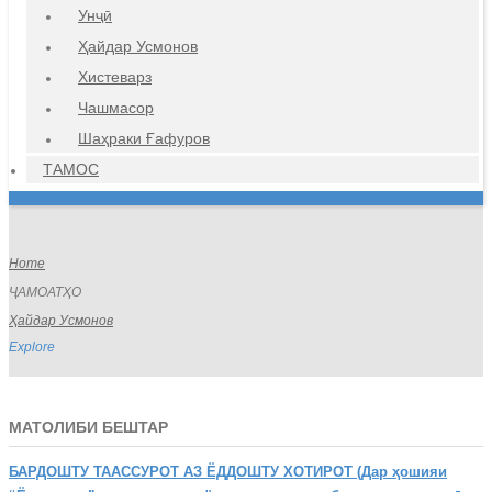
Унҷӣ
Ҳайдар Усмонов
Хистеварз
Чашмасор
Шаҳраки Ғафуров
ТАМОС
Home
ҶАМОАТҲО
Ҳайдар Усмонов
Explore
МАТОЛИБИ БЕШТАР
БАРДОШТУ
ТААССУРОТ АЗ ЁДДОШТУ ХОТИРОТ (Дар ҳошияи