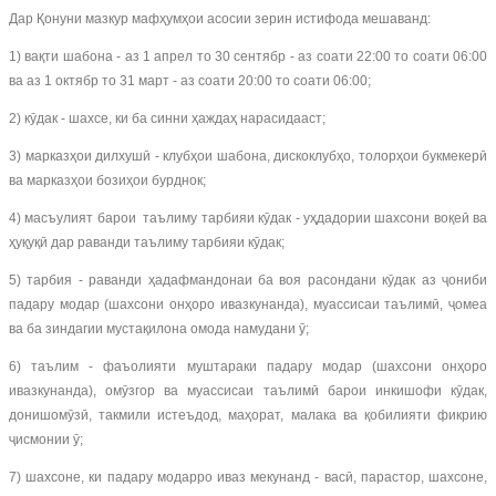
Дар Қонуни мазкур мафҳумҳои асосии зерин истифода мешаванд:
1) вақти шабона - аз 1 апрел то 30 сентябр - аз соати 22:00 то соати 06:00
ва аз 1 октябр то 31 март - аз соати 20:00 то соати 06:00;
2) кӯдак - шахсе, ки ба синни ҳаждаҳ нарасидааст;
3) марказҳои дилхушӣ - клубҳои шабона, дискоклубҳо, толорҳои букмекерӣ
ва марказҳои бозиҳои бурднок;
4) масъулият барои таълиму тарбияи кӯдак - уҳдадории шахсони воқеӣ ва
ҳуқуқӣ дар раванди таълиму тарбияи кӯдак;
5) тарбия - раванди ҳадафмандонаи ба воя расондани кӯдак аз ҷониби
падару модар (шахсони онҳоро ивазкунанда), муассисаи таълимӣ, ҷомеа
ва ба зиндагии мустақилона омода намудани ӯ;
6) таълим - фаъолияти муштараки падару модар (шахсони онҳоро
ивазкунанда), омӯзгор ва муассисаи таълимӣ барои инкишофи кӯдак,
донишомӯзӣ, такмили истеъдод, маҳорат, малака ва қобилияти фикрию
ҷисмонии ӯ;
7) шахсоне, ки падару модарро иваз мекунанд - васӣ, парастор, шахсоне,