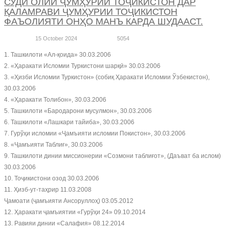
СУДИ ОЛИИ ҶУМҲУРИИ ТОҶИКИСТОН ДАР
ҚАЛАМРАВИ ҶУМҲУРИИ ТОҶИКИСТОН
ФАЪОЛИЯТИ ОНҲО МАНЪ КАРДА ШУДААСТ.
15 October 2024
5054
1. Ташкилоти «Ал-қоида» 30.03.2006
2. «Ҳаракати Исломии Туркистони шарқӣ» 30.03.2006
3. «Ҳизби Исломии Туркистон» (собиқ Ҳаракати Исломии Ўзбекистон),
30.03.2006
4. «Ҳаракати Толибон», 30.03.2006
5. Ташкилоти «Бародарони мусулмон», 30.03.2006
6. Ташкилоти «Лашкари тайиба», 30.03.2006
7. Гурўҳи исломии «Ҷамъияти исломии Покистон», 30.03.2006
8. «Ҷамъияти Таблиғ», 30.03.2006
9. Ташкилоти динии миссионерии «Созмони таблиғот», (Даъват ба ислом)
30.03.2006
10. Тоҷикистони озод 30.03.2006
11. Ҳизб-ут-таҳрир 11.03.2008
Ҷамоати (ҷамъияти Ансоруллоҳ) 03.05.2012
12. Ҳаракати ҷамъиятии «Гурўҳи 24» 09.10.2014
13. Равияи динии «Салафия» 08.12.2014