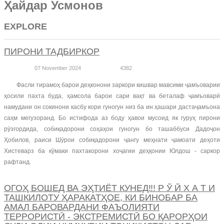
Ҳайдар Усмонов
EXPLORE
ПИРОНИ ТАДБИРКОР
07 November 2024
4382
Фасли тирамоҳ барои деҳконони заркори кишвар мавсими ҷамъоварии
ҳосили пахта буда, ҳамсола барои сари вақт ва беталаф ҷамъоварӣ
намудани он сокинони касбу кори гуногун низ ба ин ҳашари дастаҷамъона
саҳм мегузоранд. Бо истифода аз боду ҳавои мусоид як гуруҳ пирони
рӯзгордида, собиқадорони соҳаҳои гуногун бо ташаббуси Дадоҷон
Ҳобилов, раиси Шӯрои собиқадорони ҷангу меҳнати ҷамоати деҳоти
Хистеварз ба кӯмаки пахтакорони хоҷагии деҳқонии Юлдош - саркор
рафтанд.
ОГОҲ БОШЕД ВА ЭҲТИЁТ КУНЕД‼️! Р Ў Й Х А Т И
ТАШКИЛОТУ ҲАРАКАТҲОЕ, КИ БИНОБАР БА
АМАЛ БАРОВАРДАНИ ФАЪОЛИЯТИ
ТЕРРОРИСТӢ - ЭКСТРЕМИСТӢ БО ҚАРОРҲОИ