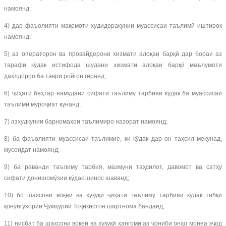
намоянд;
4) дар фаъолияти мақомоти худидоракунии муассисаи таълимӣ иштирок
намоянд;
5) аз операторон ва провайдерони хизмати алоқаи барқӣ дар бораи аз
тарафи кӯдак истифода шудани хизмати алоқаи барқӣ маълумоти
дахлдорро ба таври ройгон гиранд;
6) ҷиҳати беҳтар намудани сифати таълиму тарбияи кӯдак ба муассисаи
таълимӣ муроҷиат кунанд;
7) азхудкунии барномаҳои таълимиро назорат намоянд;
8) ба фаъолияти муассисаи таълимие, ки кӯдак дар он таҳсил мекунад,
мусоидат намоянд;
9) ба раванди таълиму тарбия, мазмуни таҳсилот, давомот ва сатҳу
сифати донишомӯзии кӯдак шинос шаванд;
10) бо шахсони воқеӣ ва ҳуқуқӣ ҷиҳати таълиму тарбияи кӯдак тибқи
қонунгузории Ҷумҳурии Тоҷикистон шартнома банданд;
11) нисбат ба шахсони воқеӣ ва ҳуқуқӣ ҳангоми аз ҷониби онҳо монеа эҷод