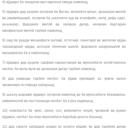
4) кӯдакро ба зиндагии мустақилона омода намоянд;
5) кӯдакро дар руҳияи эҳтиром ба Ватан, волоияти қонун, арзишҳои миллӣ
ва умумибашарӣ, эҳтиром ба шахсияти худ ва атрофиён, оила, урфу одат,
анъанаҳо, фарҳанги миллӣ ва халқҳои дигар, инчунин бартарии
манфиатҳои миллӣ тарбия намоянд;
6) оид ба рушди маърифати ахлоқӣ, эстетикӣ, санитарӣ ва экологии кӯдак
чораандешӣ карда, асосҳои гигиенаи шахсӣ, фарҳанги шаҳрнишинӣ ва
муоширатро ба ӯ омӯзонанд;
7) кӯдакро дар руҳияи сарфаю сариштакорӣ ва муносибати эҳтиёткорона
нисбат ба молу мулк ва арзишҳои дигар тарбия намоянд;
8) дар раванди тарбия нисбат ба кӯдак зӯроварӣ, аз ҷумла ҷазои
ҷисмониро истифода набаранд;
9) шаъну шарафи кӯдакро эҳтиром намоянд ва ба муносибати бераҳмона,
ғайриинсонӣ ва пастзананда нисбат ба ӯ роҳ надиҳанд;
10) новобаста ба ҷинс, синну сол, қобилияти зеҳнӣ, ҷисмонӣ ва руҳии
кӯдакон, нисбат ба онҳо муносибати баробар дошта бошанд;
11) дар сурати хабардор шудан аз ҳолати кӯдаке, ки дар тарбияи дигар