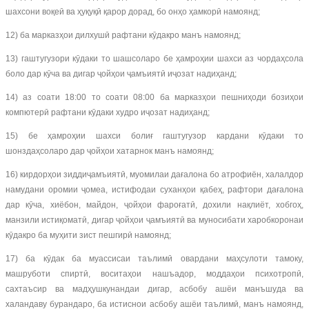
шахсони воқеӣ ва ҳуқуқӣ қарор дорад, бо онҳо ҳамкорӣ намоянд;
12) ба марказҳои дилхушӣ рафтани кӯдакро манъ намоянд;
13) гаштугузори кӯдаки то шашсоларо бе ҳамроҳии шахси аз чордаҳсола
боло дар кӯча ва дигар ҷойҳои ҷамъиятӣ иҷозат надиҳанд;
14) аз соати 18:00 то соати 08:00 ба марказҳои пешниҳоди бозиҳои
компютерӣ рафтани кӯдаки худро иҷозат надиҳанд;
15) бе ҳамроҳии шахси болиғ гаштугузор кардани кӯдаки то
шонздаҳсоларо дар ҷойҳои хатарнок манъ намоянд;
16) кирдорҳои зиддиҷамъиятӣ, муомилаи дағалона бо атрофиён, халалдор
намудани оромии ҷомеа, истифодаи суханҳои қабеҳ, рафтори дағалона
дар кӯча, хиёбон, майдон, ҷойҳои фароғатӣ, дохили нақлиёт, хобгоҳ,
манзили истиқоматӣ, дигар ҷойҳои ҷамъиятӣ ва муносибати харобкоронаи
кӯдакро ба муҳити зист пешгирӣ намоянд;
17) ба кӯдак ба муассисаи таълимӣ овардани маҳсулоти тамоку,
машруботи спиртӣ, воситаҳои нашъадор, моддаҳои психотропӣ,
сахтаъсир ва мадҳушкунандаи дигар, асбобу ашёи манъшуда ва
халандаву бурандаро, ба истиснои асбобу ашёи таълимӣ, манъ намоянд,