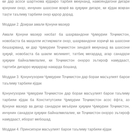
ки дар асоси шартнома кӯдакро тарбия мекунанд, намояндагони дигари
қонунии онҳо, инчунин шахсони воқеӣ ва ҳуқуқии дигаре, ки кӯдак воқеан
таҳти таълиму тарбияи онҳо қарор дорад.
Моддаи 2. Доираи амали Қонуни мазкур
Амали Қонуни мазкур нисбат ба шаҳрвандони Ҷумҳурии Тоҷикистон,
новобаста ба маҳалли истиқомати онҳо, шаҳрвандони хориҷӣ ва шахсони
бешаҳрванд, ки дар Ҷумҳурии Тоҷикистон зиндагӣ мекунанд ва шахсони
ҳуқуқӣ, новобаста ба шакли моликият, татбиқ мегардад, агар санадҳои
ҳуқуқии байналмилалие, ки Тоҷикистон онҳоро эътироф намудааст,
тартиби дигарро муқаррар накарда бошанд.
Моддаи 3. Қонунгузории Ҷумҳурии Тоҷикистон дар бораи масъулият барои
таълиму тарбияи кӯдак
Қонунгузории Ҷумҳурии Тоҷикистон дар бораи масъулият барои таълиму
тарбияи кӯдак ба Конститутсияи Ҷумҳурии Тоҷикистон асос ёфта, аз
Қонуни мазкур ва дигар санадҳои меъёрии ҳуқуқии Ҷумҳурии Тоҷикистон,
инчунин санадҳои ҳуқуқии байналмилалие, ки Тоҷикистон онҳоро эътироф
намудааст, иборат мебошад.
Моддаи 4. Принсипҳои масъулият барои таълиму тарбияи кӯдак