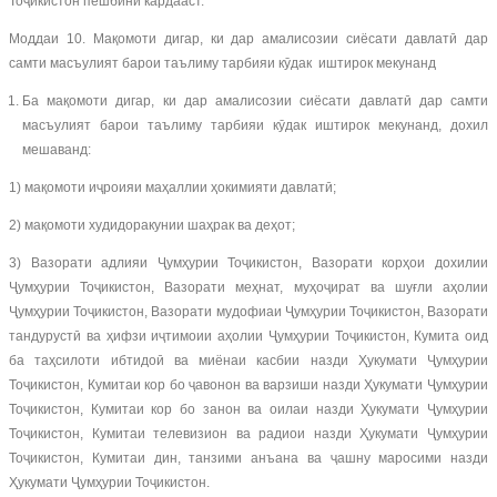
Тоҷикистон пешбинӣ кардааст.
Моддаи 10. Мақомоти дигар, ки дар амалисозии сиёсати давлатӣ дар
самти масъулият барои таълиму тарбияи кӯдак иштирок мекунанд
Ба мақомоти дигар, ки дар амалисозии сиёсати давлатӣ дар самти
масъулият барои таълиму тарбияи кӯдак иштирок мекунанд, дохил
мешаванд:
1) мақомоти иҷроияи маҳаллии ҳокимияти давлатӣ;
2) мақомоти худидоракунии шаҳрак ва деҳот;
3) Вазорати адлияи Ҷумҳурии Тоҷикистон, Вазорати корҳои дохилии
Ҷумҳурии Тоҷикистон, Вазорати меҳнат, муҳоҷират ва шуғли аҳолии
Ҷумҳурии Тоҷикистон, Вазорати мудофиаи Ҷумҳурии Тоҷикистон, Вазорати
тандурустӣ ва ҳифзи иҷтимоии аҳолии Ҷумҳурии Тоҷикистон, Кумита оид
ба таҳсилоти ибтидоӣ ва миёнаи касбии назди Ҳукумати Ҷумҳурии
Тоҷикистон, Кумитаи кор бо ҷавонон ва варзиши назди Ҳукумати Ҷумҳурии
Тоҷикистон, Кумитаи кор бо занон ва оилаи назди Ҳукумати Ҷумҳурии
Тоҷикистон, Кумитаи телевизион ва радиои назди Ҳукумати Ҷумҳурии
Тоҷикистон, Кумитаи дин, танзими анъана ва ҷашну маросими назди
Ҳукумати Ҷумҳурии Тоҷикистон.