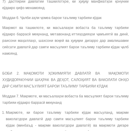
7) дастгирии давлатии ташкилотҳое, ки ҳуқуқу манфиатҳои қонунии
кӯдакро ҳифз менамоянд.
Моддаи 6. Ҷалби аҳли ҷомеа барои таълиму тарбияи кӯдак
Мақомот ва ташкилоте, ки масъалаҳои вобаста ба таълиму тарбияи
кӯдакро баррасӣ мекунанд, метавонанд иттиҳодияҳои ҷамъиятӣ ва динӣ,
раисони маҳаллаҳо, шахсони воқеӣ ва ҳуқуқии дигарро дар амалишавии
сиёсати давлатӣ дар самти масъулият барои таълиму тарбияи кӯдак ҷалб
намоянд.
БОБИ 2. МАҚОМОТИ ҲОКИМИЯТИ ДАВЛАТӢ ВА МАҚОМОТИ
ХУДИДОРАКУНИИ ШАҲРАК ВА ДЕҲОТ, САЛОҲИЯТ ВА ВАКОЛАТИ ОНҲО
ДАР САМТИ МАСЪУЛИЯТ БАРОИ ТАЪЛИМУ ТАРБИЯИ КӮДАК
Моддаи 7. Мақомоте, ки масъалаҳои вобаста ба масъулият барои таълиму
тарбияи кӯдакро баррасӣ мекунанд
Мақомоте, ки барои таълиму тарбияи кӯдак масъуланд, мақоми
ваколатдори давлатӣ дар самти масъулият барои таълиму тарбияи
кӯдак (минбаъд - мақоми ваколатдори давлатӣ) ва мақомоти дигаре