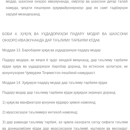
модар, шахсони онҳоро ивазкунанда, омӯзгор ва шахсони дигар талаб
намуда, ҷиҳати пешгирии ҳуқуқвайронкуниҳо дар ин самт тадбирҳои
зарурӣ меандешанд.
БОБИ 4. ҲУҚУҚ ВА УҲДАДОРИҲОИ ПАДАРУ МОДАР ВА ШАХСОНИ
ОНҲОРО ИВАЗКУНАНДА ДАР ТАЪЛИМУ ТАРБИЯИ КӮДАК
Моддаи 13. Баробарии ҳуқуқ ва уҳдадориҳои падару модар
Падару модаре, ки якҷоя ё ҷудо зиндагӣ мекунанд, дар таълиму тарбияи
кӯдак ҳуқуқ ва уҳдадориҳои баробар доранд, ба истиснои ҳолатҳое, ки
қонунгузории Ҷумҳурии Тоҷикистон пешбинӣ намудааст.
Моддаи 14. Ҳуқуқҳои падару модар дар таълиму тарбияи кӯдак
Падару модар дар таълиму тарбияи кӯдак ҳуқуқҳои зеринро доранд:
1) ҳуқуқ ва манфиатҳои қонунии кӯдакро ҳимоя намоянд;
2) муассисаҳои таълимиро интихоб намоянд;
3) дар раванди таълиму тарбия, аз ҷумла назорати сатҳу сифати таълим
ва донишомӯзии кӯдак дар муассисаҳои таълимӣ, иштирок ва мусоидат