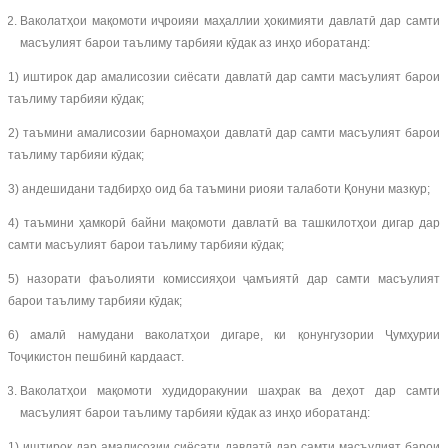
Ваколатҳои мақомоти иҷроияи маҳаллии ҳокимияти давлатӣ дар самти
масъулият барои таълиму тарбияи кӯдак аз инҳо иборатанд:
1) иштирок дар амалисозии сиёсати давлатӣ дар самти масъулият барои
таълиму тарбияи кӯдак;
2) таъмини амалисозии барномаҳои давлатӣ дар самти масъулият барои
таълиму тарбияи кӯдак;
3) андешидани тадбирҳо оид ба таъмини риояи талаботи Қонуни мазкур;
4) таъмини ҳамкорӣ байни мақомоти давлатӣ ва ташкилотҳои дигар дар
самти масъулият барои таълиму тарбияи кӯдак;
5) назорати фаъолияти комиссияҳои ҷамъиятӣ дар самти масъулият
барои таълиму тарбияи кӯдак;
6) амалӣ намудани ваколатҳои дигаре, ки қонунгузории Ҷумҳурии
Тоҷикистон пешбинӣ кардааст.
Ваколатҳои мақомоти худидоракунии шаҳрак ва деҳот дар самти
масъулият барои таълиму тарбияи кӯдак аз инҳо иборатанд:
1) иштирок дар амалисозии сиёсати давлатӣ дар самти масъулият барои