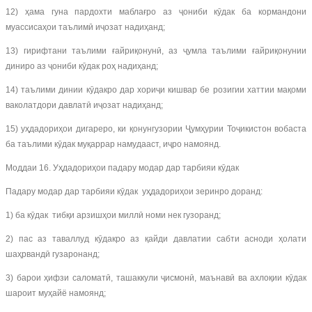
12) ҳама гуна пардохти маблағро аз ҷониби кӯдак ба кормандони
муассисаҳои таълимӣ иҷозат надиҳанд;
13) гирифтани таълими ғайриқонунӣ, аз ҷумла таълими ғайриқонунии
диниро аз ҷониби кӯдак роҳ надиҳанд;
14) таълими динии кӯдакро дар хориҷи кишвар бе розигии хаттии мақоми
ваколатдори давлатӣ иҷозат надиҳанд;
15) уҳдадориҳои дигареро, ки қонунгузории Ҷумҳурии Тоҷикистон вобаста
ба таълими кӯдак муқаррар намудааст, иҷро намоянд.
Моддаи 16. Уҳдадориҳои падару модар дар тарбияи кӯдак
Падару модар дар тарбияи кӯдак уҳдадориҳои зеринро доранд:
1) ба кӯдак тибқи арзишҳои миллӣ номи нек гузоранд;
2) пас аз таваллуд кӯдакро аз қайди давлатии сабти асноди ҳолати
шаҳрвандӣ гузаронанд;
3) барои ҳифзи саломатӣ, ташаккули ҷисмонӣ, маънавӣ ва ахлоқии кӯдак
шароит муҳайё намоянд;