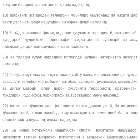
инчунин ба гирифта гаштани онҳо роҳ надиҳанд;
18) фарҳанги истифодаи телефони мобилиро омӯзонанд ва ҷиҳати дар
вақти дарс истифода набурдани он чораандешӣ намоянд;
19) ба кӯдак тамошои филмҳои дорои хусусияти террористӣ, экстремистӣ,
тундгароӣ, ҷудоихоҳӣ, порнографӣ, ваҳшатангезӣ, зӯроварӣ ва аксу
наворҳои дигари манъшударо иҷозат надиҳанд;
20) аз тарафи кӯдак мақсаднок истифода шудани интернетро назорат
намоянд;
21) ба кӯдак мутолаа ва паҳн кардани сабту наворҳои электронӣ (аз ҷумла
тавассути телефонҳои мобилӣ), китобҳо, варақаҳо, рӯзномаҳо, маҷаллаҳо
ва дигар маводи чопии дорои хусусияти террористӣ, экстремистӣ,
тундгароӣ, ҷудоихоҳӣ, порнографӣ ва зӯровариро манъ намоянд;
22) иштироки кӯдакро дар фаъолияти иттиҳодияҳои динӣ, ба истиснои
кӯдаконе, ки ба таври расмӣ дар муассисаҳои таълимии динӣ ба таълим
фаро гирифта шудаанд, иҷозат надиҳанд;
23) ба кӯдак истеъмоли машруботи спиртӣ, воситаҳои нашъадор,
маҳсулоти тамоку, моддаҳои психотропӣ ё моддаҳои мадҳушкунандаи