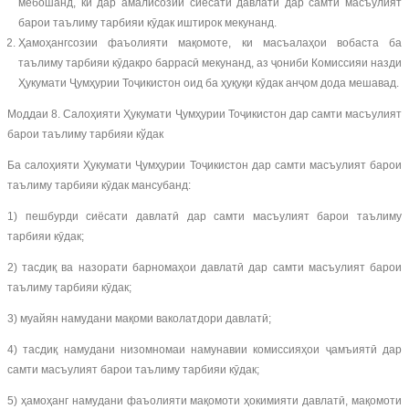
мебошанд, ки дар амалисозии сиёсати давлатӣ дар самти масъулият
барои таълиму тарбияи кӯдак иштирок мекунанд.
Ҳамоҳангсозии фаъолияти мақомоте, ки масъалаҳои вобаста ба
таълиму тарбияи кӯдакро баррасӣ мекунанд, аз ҷониби Комиссияи назди
Ҳукумати Ҷумҳурии Тоҷикистон оид ба ҳуқуқи кӯдак анҷом дода мешавад.
Моддаи 8. Салоҳияти Ҳукумати Ҷумҳурии Тоҷикистон дар самти масъулият
барои таълиму тарбияи кўдак
Ба салоҳияти Ҳукумати Ҷумҳурии Тоҷикистон дар самти масъулият барои
таълиму тарбияи кӯдак мансубанд:
1) пешбурди сиёсати давлатӣ дар самти масъулият барои таълиму
тарбияи кӯдак;
2) тасдиқ ва назорати барномаҳои давлатӣ дар самти масъулият барои
таълиму тарбияи кӯдак;
3) муайян намудани мақоми ваколатдори давлатӣ;
4) тасдиқ намудани низомномаи намунавии комиссияҳои ҷамъиятӣ дар
самти масъулият барои таълиму тарбияи кӯдак;
5) ҳамоҳанг намудани фаъолияти мақомоти ҳокимияти давлатӣ, мақомоти