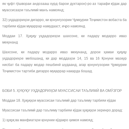
як ҷуфт гӯшвораи андозааш хурд барои духтарон)-ро аз тарафи кӯдак дар
муассисаҳои таълимӣ манъ намоянд;
32) уҳдадориҳои дигарро, ки қонунгузории Ҷумҳурии Тоҷикистон вобаста ба
тарбияи кӯдак муқаррар намудааст, иҷро намоянд.
Моддаи 17. Ҳуқуқу уҳдадориҳои шахсоне, ки падару модарро иваз
мекунанд
Шахсоне, ки падару модарро иваз мекунанд, дорои ҳамаи ҳуқуқу
уҳдадориҳое мебошанд, ки дар моддаҳои 14, 15 ва 16 Қонуни мазкур
нисбат ба падару модар пешбинӣ шудаанд, агар қонунгузории Ҷумҳурии
Тоҷикистон тартиби дигарро муқаррар накарда бошад.
БОБИ 5. ҲУҚУҚУ УҲДАДОРИҲОИ МУАССИСАИ ТАЪЛИМӢ ВА ОМӮЗГОР
Моддаи 18. Ҳуқуқҳои муассисаи таълимӣ дар таълиму тарбияи кӯдак
Муассисаи таълимӣ дар таълиму тарбияи кӯдак ҳуқуқҳои зеринро дорад:
1) ҳуқуқ ва манфиатҳои қонунии кӯдакро ҳимоя намояд;