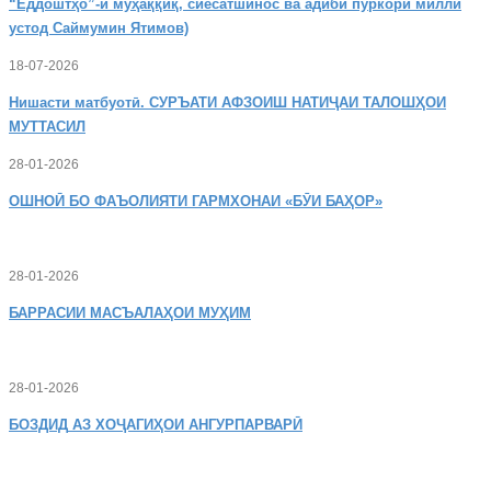
“Ёддоштҳо”-и муҳаққиқ, сиёсатшинос ва адиби пуркори миллӣ
устод Саймумин Ятимов)
18-07-2026
Нишасти
матбуотӣ. СУРЪАТИ АФЗОИШ НАТИҶАИ ТАЛОШҲОИ
МУТТАСИЛ
28-01-2026
ОШНОӢ
БО ФАЪОЛИЯТИ ГАРМХОНАИ «БӮИ БАҲОР»
28-01-2026
БАРРАСИИ МАСЪАЛАҲОИ МУҲИМ
28-01-2026
БОЗДИД
АЗ ХОҶАГИҲОИ АНГУРПАРВАРӢ