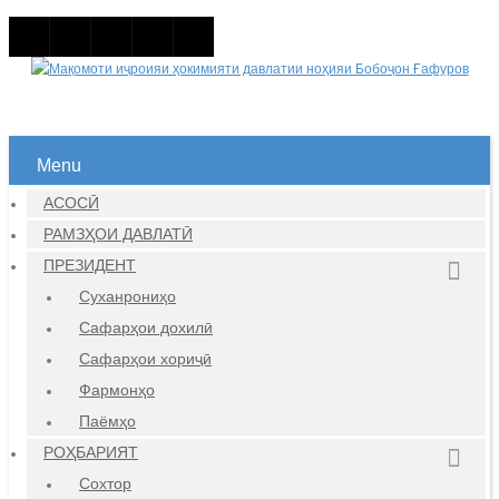
Menu
АСОСӢ
РАМЗҲОИ ДАВЛАТӢ
ПРЕЗИДЕНТ
Суханрониҳо
Сафарҳои дохилӣ
Сафарҳои хориҷӣ
Фармонҳо
Паёмҳо
РОҲБАРИЯТ
Сохтор