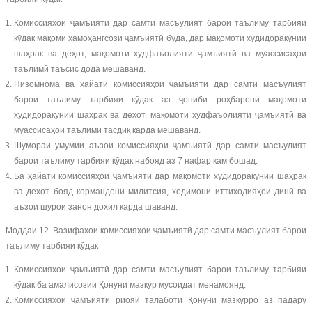
Комиссияҳои ҷамъиятӣ дар самти масъулият барои таълиму тарбияи
кӯдак мақоми ҳамоҳангсози ҷамъиятӣ буда, дар мақомоти худидоракунии
шаҳрак ва деҳот, мақомоти худфаъолияти ҷамъиятӣ ва муассисаҳои
таълимӣ таъсис дода мешаванд.
Низомнома ва ҳайати комиссияҳои ҷамъиятӣ дар самти масъулият
барои таълиму тарбияи кӯдак аз ҷониби роҳбарони мақомоти
худидоракунии шаҳрак ва деҳот, мақомоти худфаъолияти ҷамъиятӣ ва
муассисаҳои таълимӣ тасдиқ карда мешаванд.
Шумораи умумии аъзои комиссияҳои ҷамъиятӣ дар самти масъулият
барои таълиму тарбияи кӯдак набояд аз 7 нафар кам бошад.
Ба ҳайати комиссияҳои ҷамъиятӣ дар мақомоти худидоракунии шаҳрак
ва деҳот бояд кормандони милитсия, ходимони иттиҳодияҳои динӣ ва
аъзои шурои занон дохил карда шаванд.
Моддаи 12. Вазифаҳои комиссияҳои ҷамъиятӣ дар самти масъулият барои
таълиму тарбияи кӯдак
Комиссияҳои ҷамъиятӣ дар самти масъулият барои таълиму тарбияи
кӯдак ба амалисозии Қонуни мазкур мусоидат менамоянд.
Комиссияҳои ҷамъиятӣ риояи талаботи Қонуни мазкурро аз падару