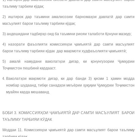
таълиму тарбияи кӯдак;
2) иштирок дар таъмини амалисозии барномаҳои давлатӣ дар самти
масъулият барои таълиму тарбияи кӯдак;
3) андешидани тадбирҳо оид ба таъмини риояи талаботи Қонуни мазкур;
4) назорати фаъолияти комиссияҳои ҷамъиятӣ дар самти масъулият
барои таълиму тарбияи кӯдак дар мақомоти худфаъолияти ҷамъиятӣ;
5) амалӣ намудани ваколатҳои дигар, ки қонунгузории Ҷумҳурии
Тоҷикистон пешбинӣ кардааст.
Ваколатҳои мақомоти дигар, ки дар банди 3) қисми 1 ҳамин модда
номбар шудаанд, тибқи санадҳои меъёрии ҳуқуқии Ҷумҳурии Тоҷикистон
муайян карда мешаванд.
БОБИ 3. КОМИССИЯҲОИ ҶАМЪИЯТӢ ДАР САМТИ МАСЪУЛИЯТ БАРОИ
ТАЪЛИМУ ТАРБИЯИ КӮДАК
Моддаи 11. Комиссияҳои ҷамъиятӣ дар самти масъулият барои таълиму
тарбияи кӯдак