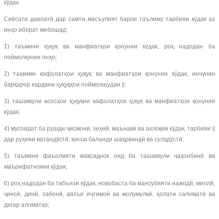
кӯдак
Сиёсати давлатӣ дар самти масъулият барои таълиму тарбияи кӯдак аз
инҳо иборат мебошад:
1) таъмини ҳуқуқ ва манфиатҳои қонунии кӯдак, роҳ надодан ба
поймолкунии онҳо;
2) таҳкими кафолатҳои ҳуқуқ ва манфиатҳои қонунии кӯдак, инчунин
барқарор кардани ҳуқуқҳои поймолшудаи ӯ;
3) ташаккули асосҳои ҳуқуқии кафолатҳои ҳуқуқ ва манфиатҳои қонунии
кӯдак;
4) мусоидат ба рушди ҷисмонӣ, зеҳнӣ, маънавӣ ва ахлоқии кӯдак, тарбияи ӯ
дар руҳияи ватандӯстӣ, ҳисси баланди шаҳрвандӣ ва сулҳдӯстӣ;
5) таъмини фаъолияти мақсаднок оид ба ташаккули ҷаҳонбинӣ ва
маърифатнокии кӯдак;
6) роҳ надодан ба табъизи кӯдак, новобаста ба мансубияти нажодӣ, миллӣ,
ҷинсӣ, динӣ, забонӣ, вазъи иҷтимоӣ ва молумулкӣ, ҳолати саломатӣ ва
дигар аломатҳо;