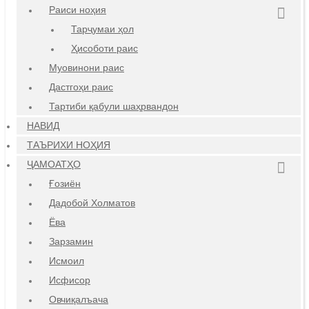
Раиси ноҳия
Тарҷумаи ҳол
Ҳисоботи раис
Муовинони раис
Дастгоҳи раис
Тартиби қабули шаҳрвандон
НАВИД
ТАЪРИХИ НОҲИЯ
ҶАМОАТҲО
Ғозиён
Дадобой Холматов
Ёва
Зарзамин
Исмоил
Исфисор
Овчиқалъача