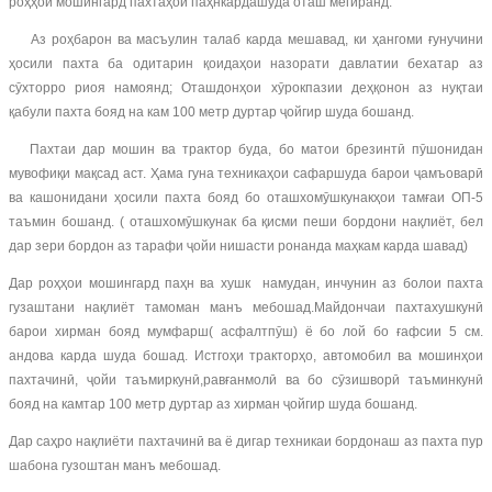
роҳҳои мошингард пахтаҳои паҳнкардашуда оташ мегиранд.
Аз роҳбарон ва масъулин талаб карда мешавад, ки ҳангоми ғунучини
ҳосили пахта ба одитарин қоидаҳои назорати давлатии бехатар аз
сӯхторро риоя намоянд; Оташдонҳои хӯрокпазии деҳқонон аз нуқтаи
қабули пахта бояд на кам 100 метр дуртар ҷойгир шуда бошанд.
Пахтаи дар мошин ва трактор буда, бо матои брезинтӣ пӯшонидан
мувофиқи мақсад аст. Ҳама гуна техникаҳои сафаршуда барои ҷамъоварӣ
ва кашонидани ҳосили пахта бояд бо оташхомӯшкунакҳои тамғаи ОП-5
таъмин бошанд. ( оташхомӯшкунак ба қисми пеши бордони нақлиёт, бел
дар зери бордон аз тарафи ҷойи нишасти ронанда маҳкам карда шавад)
Дар роҳҳои мошингард паҳн ва хушк намудан, инчунин аз болои пахта
гузаштани нақлиёт тамоман манъ мебошад.Майдончаи пахтахушкунӣ
барои хирман бояд мумфарш( асфалтпӯш) ё бо лой бо ғафсии 5 см.
андова карда шуда бошад. Истгоҳи тракторҳо, автомобил ва мошинҳои
пахтачинӣ, ҷойи таъмиркунӣ,равғанмолӣ ва бо сӯзишворӣ таъминкунӣ
бояд на камтар 100 метр дуртар аз хирман ҷойгир шуда бошанд.
Дар саҳро нақлиёти пахтачинӣ ва ё дигар техникаи бордонаш аз пахта пур
шабона гузоштан манъ мебошад.