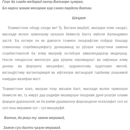
Гоҳе ба савдо меб
а
рад ганҷи Ватанро зумрае,
Бо
нархи ҷонам мехарам ҳар санги пардози
В
атан.
Шаҳрия
Тоҷикистони ободу озоди мо! Ту, Ватани маҳбуб, мазҳари поки саодат,
маснади волои ормонҳову орзуҳои бемислу бахту иқболи баландамон
ҳастӣ. Ба хотири он ки давлати тоҷикон пешрафтаю пойдор бошаду
сокинонаш соҳибмаърифату донишманд аз рӯзҳои нахустини замони
соҳибистиқлолӣ ба илму маориф эътибори аввалиндараҷа медиҳанд.
Насли ояндасози миллатро дар рӯҳияи гиромидошт ва омӯзиши илму
дониш ва фарҳангу маърифат, худшиносиву худогоҳии миллӣ,
ватандӯстиву ватанпарварӣ ва ифтихори ватандорӣ тарбияву раҳнамоӣ
намудан вазифаи мост.
Тоҷикистони азиз, мазраи поку маъвои бахт, маснади волои ормонҳои
бемисли мо, ту имрӯз дар радифи кишварҳои пешрави дунё роҳпӯи олами
фардои дурахшонӣ, ки ба рағми душманону фарзандони нохалафат сол аз
сол пеш меравию гул – гул мешукуфӣ.
Ватан, бо роҳи ту замон меравад,
Замон сӯи бахти ҷаҳон меравад.