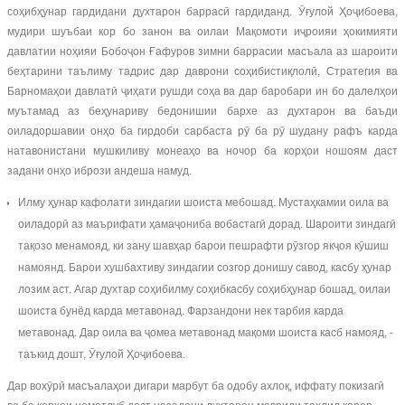
соҳибҳунар гардидани духтарон баррасӣ гардиданд. Ӯғулой Ҳоҷибоева,
мудири шуъбаи кор бо занон ва оилаи Мақомоти иҷроияи ҳокимияти
давлатии ноҳияи Бобоҷон Ғафуров зимни баррасии масъала аз шароити
беҳтарини таълиму тадрис дар даврони соҳибистиқлолӣ, Стратегия ва
Барномаҳои давлатӣ ҷиҳати рушди соҳа ва дар баробари ин бо далелҳои
муътамад аз беҳунариву бедонишии бархе аз духтарон ва баъди
оиладоршавии онҳо ба гирдоби сарбаста рӯ ба рӯ шудану рафъ карда
натавонистани мушкиливу монеаҳо ва ночор ба корҳои ношоям даст
задани онҳо ибрози андеша намуд.
Илму ҳунар кафолати зиндагии шоиста мебошад. Мустаҳкамии оила ва
оиладорӣ аз маърифати ҳамаҷониба вобастагӣ дорад. Шароити зиндагӣ
тақозо менамояд, ки зану шавҳар барои пешрафти рӯзгор якҷоя кӯшиш
намоянд. Барои хушбахтиву зиндагии созгор донишу савод, касбу ҳунар
лозим аст. Агар духтар соҳибилму соҳибкасбу соҳибҳунар бошад, оилаи
шоиста бунёд карда метавонад. Фарзандони нек тарбия карда
метавонад. Дар оила ва ҷомеа метавонад мақоми шоиста касб намояд, -
таъкид дошт, Ӯғулой Ҳоҷибоева.
Дар вохӯрӣ масъалаҳои дигари марбут ба одобу ахлоқ, иффату покизагӣ