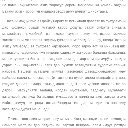
бо номи Тоҷикистони азиз тафохур дорем, меболем, ки ҷомеаи ҷаҳонӣ
Ватани азизи моро чун кишвари озоду амну амният шинохтааст.
Ватани маҳбубимо аз файзу баракати истиқлоли давлатӣ ва сулҳу амонӣ
дар шоҳроҳи рушди устувор қарор дошта, сатҳу сифати зиндагӣ,
маърифату ҷаҳонбинӣ ва эҳсоси худшиносиву ифтихори миллии
ҳамватанони мо торафт таҳкиму густариш меёбад. Аз ин рӯ, назди Ватани
азизу гулбаоғӯш ва сулҳовар қарздорем. Моро зарур аст, ки минбаъд низ
наврасону ҷавононро чун нишони садоқату эҳтироми баланди фарзандӣ,
мисли гулҳои як боғ ва фарзандони як модар дар эъмори имрӯзу ояндаи
дурахшони Тоҷикистони азиз дар рӯҳияи ватандӯстию худогоҳӣ тарбия
намоем. Пешвои муаззами миллат ҷавононро давомдиҳандагони кору
пайкори насли калонсол, нерӯи тавоно ва пуриқтидори пешрафти ҷомеа,
ояндаи давлат номида, таъкид доштаанд: ”Насли ҷавони кишвари мо бо
дарки масъулияти баланд, иродаи мустаҳкам, садоқату муҳаббати
ватандорӣ, эътиқод ба арзишу муқаддасоти миллӣ ва ақлу заковати худ
исбот намуд, ки роҳи интихобкардаи мо дар масири ватансозиву
ватандорӣ дуруст мебошад.”
Тоҷикистони азиз мазраи поку маъвои бахт, маснади волои ормонҳои
бемисли мост, ки дар радифи кишварҳои пешрави олам имрӯз роҳпӯи