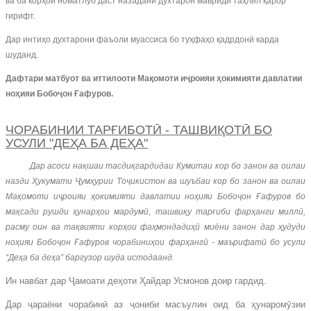
ва ба корҳои номатлуб даст назадани духтарон мавриди таҳлил қарор
гирифт.
Дар интиҳо духтарони фаъоли муассиса бо туҳфаҳо қадрдонӣ карда
шуданд.
Дафтари матбуот ва иттилооти Мақомоти иҷроияи ҳокимияти давлатии
ноҳияи Бобоҷон Ғафуров.
ЧОРАБИНИИ ТАРҒИБОТӢ - ТАШВИҚОТӢ БО
УСУЛИ "ДЕҲА БА ДЕҲА"
Дар асоси нақшаи тасдиқгардидаи Кумитаи кор бо занон ва оилаи
назди Ҳукумати Ҷумҳурии Тоҷикистон ва шуъбаи кор бо занон ва оилаи
Мақомоти иҷроияи ҳокимияти давлатии ноҳияи Бобоҷон Ғафуров бо
мақсади рушди ҳунарҳои мардумӣ, ташвиқу тарғиби фарҳанги миллӣ,
расму оин ва тақвияти корҳои фаҳмондадиҳӣ миёни занон дар ҳудуди
ноҳияи Бобоҷон Ғафуров чорабиниҳои фарҳангӣ - маърифатӣ бо усули
“Деҳа ба деҳа” баргузор шуда истодаанд.
Ин навбат дар Ҷамоати деҳоти Ҳайдар Усмонов доир гардид.
Дар ҷараёни чорабинӣ аз ҷониби масъулин оид ба ҳунаромӯзии