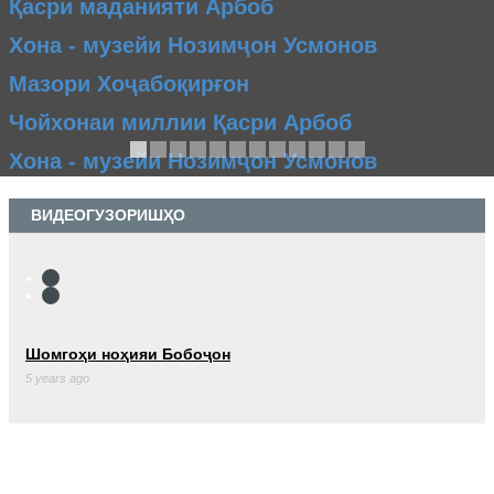
Қасри маданияти Арбоб
Хона - музейи Нозимҷон Усмонов
Мазори Хоҷабоқирғон
Чойхонаи миллии Қасри Арбоб
Хона - музейи Нозимҷон Усмонов
ВИДЕОГУЗОРИШҲО
Шомгоҳи ноҳияи Бобоҷон
5 years ago