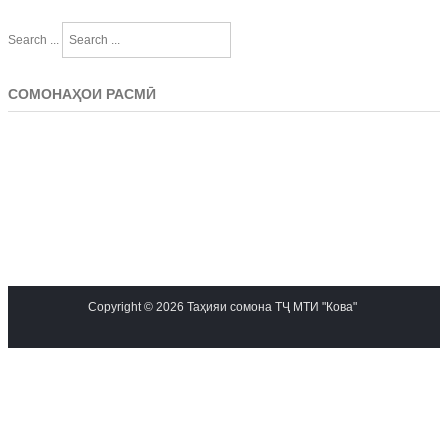
Search ...
СОМОНАҲОИ РАСМӢ
Copyright © 2026 Таҳияи сомона ТҶ МТИ "Кова"