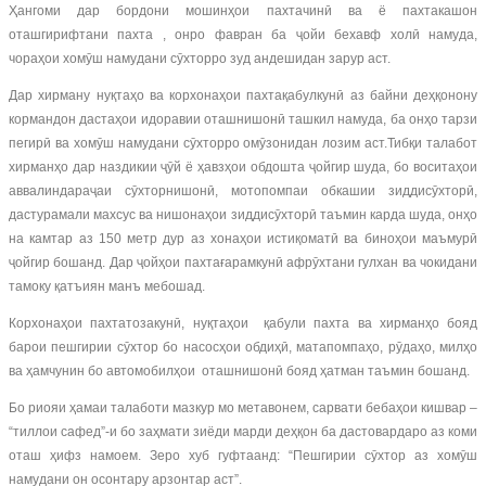
Ҳангоми дар бордони мошинҳои пахтачинӣ ва ё пахтакашон
оташгирифтани пахта , онро фавран ба ҷойи бехавф холӣ намуда,
чораҳои хомӯш намудани сӯхторро зуд андешидан зарур аст.
Дар хирману нуқтаҳо ва корхонаҳои пахтақабулкунӣ аз байни деҳқонону
кормандон дастаҳои идоравии оташнишонӣ ташкил намуда, ба онҳо тарзи
пегирӣ ва хомӯш намудани сӯхторро омӯзонидан лозим аст.Тибқи талабот
хирманҳо дар наздикии ҷӯй ё ҳавзҳои обдошта ҷойгир шуда, бо воситаҳои
аввалиндараҷаи сӯхторнишонӣ, мотопомпаи обкашии зиддисӯхторӣ,
дастурамали махсус ва нишонаҳои зиддисӯхторӣ таъмин карда шуда, онҳо
на камтар аз 150 метр дур аз хонаҳои истиқоматӣ ва биноҳои маъмурӣ
ҷойгир бошанд. Дар ҷойҳои пахтағарамкунӣ афрӯхтани гулхан ва чокидани
тамоку қатъиян манъ мебошад.
Корхонаҳои пахтатозакунӣ, нуқтаҳои қабули пахта ва хирманҳо бояд
барои пешгирии сӯхтор бо насосҳои обдиҳӣ, матапомпаҳо, рӯдаҳо, милҳо
ва ҳамчунин бо автомобилҳои оташнишонӣ бояд ҳатман таъмин бошанд.
Бо риояи ҳамаи талаботи мазкур мо метавонем, сарвати бебаҳои кишвар –
“тиллои сафед”-и бо заҳмати зиёди марди деҳқон ба дастовардаро аз коми
оташ ҳифз намоем. Зеро хуб гуфтаанд: “Пешгирии сӯхтор аз хомӯш
намудани он осонтару арзонтар аст”.