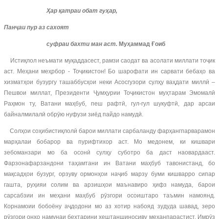
Ҳар қатраи обат гуҳар,
Панҷаи пур аз сахоят
суфраи бахти ман аст.
Муҳаммад Ғоиб
Истиқлол неъмати муқаддасест, рамзи саодат ва асолати миллати тоҷик
аст. Меҳани меҳрбор - Тоҷикистон! Бо шарофати ин сарвати бебаҳо ва
хизматҳои бузургу ташаббусҳои неки Асосгузори сулҳу ваҳдати миллӣ –
Пешвои миллат, Президенти Ҷумҳурии Тоҷикистон муҳтарам Эмомалӣ
Раҳмон ту, Ватани маҳбуб, пеш рафтӣ, гул-гул шукуфтӣ, дар арсаи
байналмилалӣ обрӯю нуфузи зиёд пайдо намудӣ.
Солҳои соҳибистиқлолӣ барои миллати сарбаланду фарҳангпарварамон
марҳалаи бобарор ва пурифтихор аст. Мо медонем, ки кишвари
зебоманзари мо ба осонӣ сулҳу суботро ба даст наовардааст.
Фарзонафарзандони таҳамтани ин Ватани маҳбуб тавонистанд, бо
мақсадҳои бузург, орзуву ормонҳои наҷиб марзу буми кишварро сипар
гашта, руҳияи солим ва арзишҳои маънавиро ҳифз намуда, барои
сарсабзии ин меҳани маҳбуб рӯзгори осоиштаро таъмин намоянд.
Корнамоии бобоёну аҷдодони мо аз хотир набояд зудуда шавад, зеро
рӯзгори онҳо намунаи беҳтарини хештаншиносиву меҳанпарастист. Имрӯз