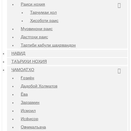
Раиси ноҳия
Тарҷумаи ҳол
Ҳисоботи раис
Муовинони раис
Дастгоҳи раис
Тартиби қабули шаҳрвандон
НАВИД
ТАЪРИХИ НОҲИЯ
ҶАМОАТҲО
Ғозиён
Дадобой Холматов
Ёва
Зарзамин
Исмоил
Исфисор
Овчиқалъача