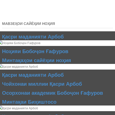
МАВЗЕҲОИ САЙЁҲИИ НОҲИЯ
Қасри маданияти Арбоб
Ноҳияи Бобоҷон Ғафуров
Минтақаҳои сайёҳии ноҳия
Қасри маданияти Арбоб
Чойхонаи миллии Қасри Арбоб
Осорхонаи академик Бобоҷон Ғафуров
Минтақаи Биҳиштосо