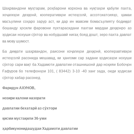
Шаҳрвандони муҳтарам, роҳбарони корхона ва нуқтаҳои қабули пахта,
хоҷагиҳои деҳқонӣ, кооперативҳои истеҳсолӣ, ассотсиатсияҳо, ҳамаи
масъулини соҳаро зарур аст, ки дар ин мавсим бомасъулияту бодиққат
бошанду ҳосили фаровони пухтарасидани пахтаи мардаи деҳқонро аз
ҳодисаи нохуши сӯхтор ва нобудшавӣ нигаҳ бояд дошт, зеро пахта давлат
ва мову шумост.
Ба диққати шаҳрвандон, раисони хоҷагиҳои деҳқонӣ, кооперавтивҳои
истеҳсолӣ расонида мешавад, ки ҳангоми сар задани ҳодисаҳои нохуши
сӯхтор сари вақт ба Хадамоти давлатии оташнишонӣ дар ноҳияи Бобоҷон
Ғафуров бо телефонҳои 101, ( 83442) 3-10 -40 занг зада, оиди ҳодисаи
сӯхтор хабар расонед.
Фаридун АХУНОВ,
нозири калони назорати
давлатии бехатар
ӣ
аз
с
ӯ
хтори
қ
исми
муста
қ
или
36-
уми
ҳ
арбикунонидашудаи
Хадамоти давлатии