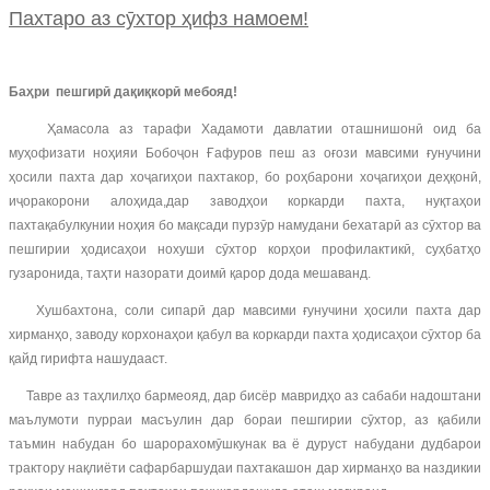
Пахтаро аз сӯхтор ҳифз намоем!
Ба
ҳ
ри
пешгир
ӣ
да
қ
и
қ
кор
ӣ
мебояд!
Ҳамасола аз тарафи Хадамоти давлатии оташнишонӣ оид ба
муҳофизати ноҳияи Бобоҷон Ғафуров пеш аз оғози мавсими ғунучини
ҳосили пахта дар хоҷагиҳои пахтакор, бо роҳбарони хоҷагиҳои деҳқонӣ,
иҷоракорони алоҳида,дар заводҳои коркарди пахта, нуқтаҳои
пахтақабулкунии ноҳия бо мақсади пурзӯр намудани бехатарӣ аз сӯхтор ва
пешгирии ҳодисаҳои нохуши сӯхтор корҳои профилактикӣ, суҳбатҳо
гузаронида, таҳти назорати доимӣ қарор дода мешаванд.
Хушбахтона, соли сипарӣ дар мавсими ғунучини ҳосили пахта дар
хирманҳо, заводу корхонаҳои қабул ва коркарди пахта ҳодисаҳои сӯхтор ба
қайд гирифта нашудааст.
Тавре аз таҳлилҳо бармеояд, дар бисёр мавридҳо аз сабаби надоштани
маълумоти пурраи масъулин дар бораи пешгирии сӯхтор, аз қабили
таъмин набудан бо шарорахомӯшкунак ва ё дуруст набудани дудбарои
трактору нақлиёти сафарбаршудаи пахтакашон дар хирманҳо ва наздикии