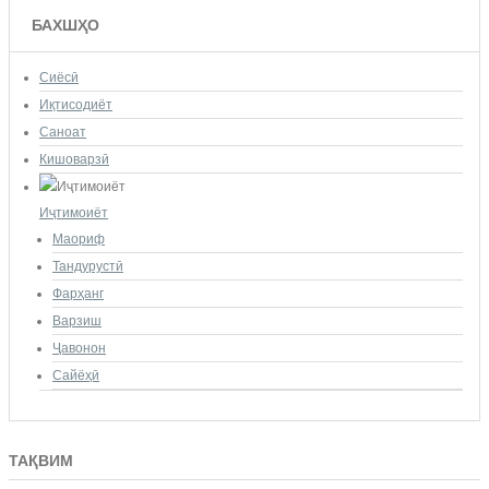
БАХШҲО
Сиёсӣ
Иқтисодиёт
Саноат
Кишоварзӣ
Иҷтимоиёт
Маориф
Тандурустӣ
Фарҳанг
Варзиш
Ҷавонон
Сайёҳӣ
ТАҚВИМ