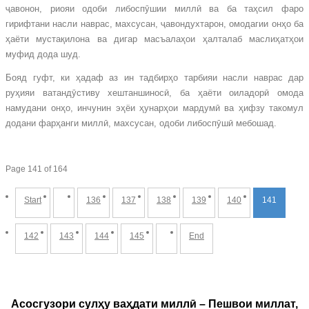
ҷавонон, риояи одоби либоспӯшии миллӣ ва ба таҳсил фаро
гирифтани насли наврас, махсусан, ҷавондухтарон, омодагии онҳо ба
ҳаёти мустақилона ва дигар масъалаҳои ҳалталаб маслиҳатҳои
муфид дода шуд.
Бояд гуфт, ки ҳадаф аз ин тадбирҳо тарбияи насли наврас дар
руҳияи ватандӯстиву хештаншиносӣ, ба ҳаёти оиладорӣ омода
намудани онҳо, инчунин эҳёи ҳунарҳои мардумӣ ва ҳифзу такомул
додани фарҳанги миллӣ, махсусан, одоби либоспӯшӣ мебошад.
Page 141 of 164
Start
136
137
138
139
140
141
142
143
144
145
End
Асосгузори сулҳу ваҳдати миллӣ – Пешвои миллат,