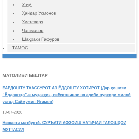
Унҷӣ
Ҳайдар Усмонов
Хистеварз
Чашмасор
Шаҳраки Ғафуров
ТАМОС
МАТОЛИБИ БЕШТАР
БАРДОШТУ
ТААССУРОТ АЗ ЁДДОШТУ ХОТИРОТ (Дар ҳошияи
“Ёддоштҳо”-и муҳаққиқ, сиёсатшинос ва адиби пуркори миллӣ
устод Саймумин Ятимов)
18-07-2026
Нишасти
матбуотӣ. СУРЪАТИ АФЗОИШ НАТИҶАИ ТАЛОШҲОИ
МУТТАСИЛ