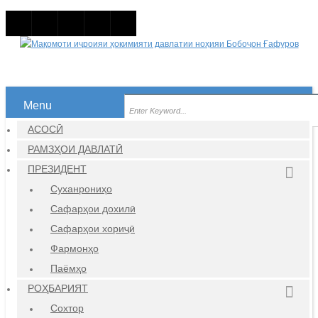
Menu
АСОСӢ
РАМЗҲОИ ДАВЛАТӢ
ПРЕЗИДЕНТ
Суханрониҳо
Сафарҳои дохилӣ
Сафарҳои хориҷӣ
Фармонҳо
Паёмҳо
РОҲБАРИЯТ
Сохтор