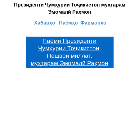
Президенти Ҷумҳурии Тоҷикистон муҳтарам
Эмомалӣ Раҳмон
Хабарҳо
Паёмҳо
Фармонҳо
Паёми Президенти
Ҷумҳурии Тоҷикистон,
Пешвои миллат,
муҳтарам Эмомалӣ Раҳмон