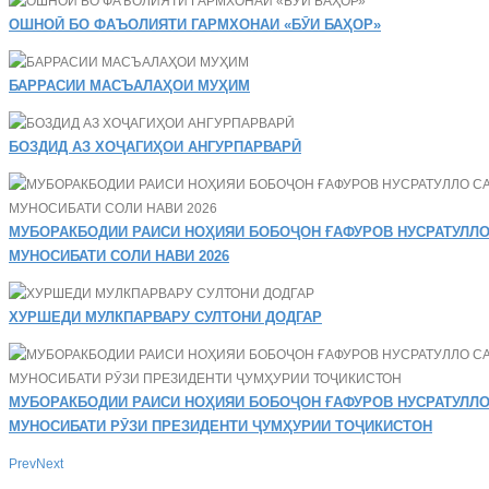
ОШНОӢ БО ФАЪОЛИЯТИ ГАРМХОНАИ «БӮИ БАҲОР»
БАРРАСИИ МАСЪАЛАҲОИ МУҲИМ
БОЗДИД АЗ ХОҶАГИҲОИ АНГУРПАРВАРӢ
МУБОРАКБОДИИ РАИСИ НОҲИЯИ БОБОҶОН ҒАФУРОВ НУСРАТУЛЛО
МУНОСИБАТИ СОЛИ НАВИ 2026
ХУРШЕДИ МУЛКПАРВАРУ СУЛТОНИ ДОДГАР
МУБОРАКБОДИИ РАИСИ НОҲИЯИ БОБОҶОН ҒАФУРОВ НУСРАТУЛЛО
МУНОСИБАТИ РӮЗИ ПРЕЗИДЕНТИ ҶУМҲУРИИ ТОҶИКИСТОН
Prev
Next