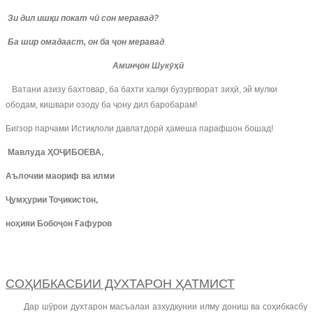
Зи дил ишқи покат чӣ сон меравад?
Ба шир омадааст, он ба ҷон меравад
.
Аминҷон Шукӯҳӣ
Ватани азизу бахтовар, ба бахти халқи бузургворат зиҳӣ, эй мулки
ободам, кишвари озоду ба ҷону дил баробарам!
Бигзор парчами Истиқлоли давлатдорӣ ҳамеша парафшон бошад!
Мавлуда ҲОҶИБОЕВА,
Аълочии маориф ва илми
Ҷумҳурии Тоҷикистон,
ноҳияи Бобоҷон Ғафуров
СОҲИБКАСБИИ ДУХТАРОН ҲАТМИСТ
Дар шӯрои духтарон масъалаи азхудкунии илму дониш ва соҳибкасбу