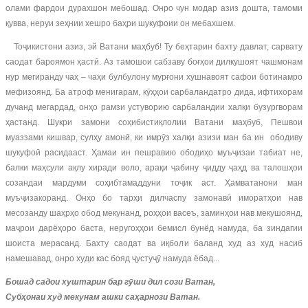
олами фардои дурахшон мебошад. Онро чун модар азиз дошта, тамоми
қувва, неруи зеҳнии хешро баҳри шукуфоии он мебахшем.
Тоҷикистони азиз, эй Ватани маҳбуб! Ту беҳтарин бахту давлат, сарвату
саодат бароямон ҳастӣ. Аз тамошои сабзаву боғҳои дилкушоят чашмонам
нур мегиранду чаҳ – чаҳи булбулону мурғони хушнавоят сафои ботинамро
мефизоянд. Ба атроф менигарам, кӯҳҳои сарбаландатро дида, ифтихорам
дучанд мегардад, онҳо рамзи устуворию сарбаландии халқи бузургворам
ҳастанд. Шукри замони соҳибистиқлолии Ватани маҳбуб, Пешвои
муаззами кишвар, сулҳу амонӣ, ки имрӯз халқи азизи ман ба ин ободиву
шукуфоӣ расидааст. Ҳамаи ин пешравию ободиҳо муъҷизаи табиат не,
балки маҳсули ақлу хиради воло, арақи ҷабину ҷидду ҷаҳд ва талошҳои
созандаи мардуми соҳибтамаддуни тоҷик аст. Ҳамватанони ман
муъҷизакоранд. Онҳо бо тарҳи дилчаспу замонавӣ иморатҳои нав
месозанду шаҳрҳо обод мекунанд, роҳҳои васеъ, заминҳои нав мекушоянд,
маҷрои дарёҳоро баста, неругоҳҳои бемисл бунёд намуда, ба зиндагии
шоиста мерасанд. Бахту саодат ва иқболи баланд худ аз худ насиб
намешавад, онро худи кас бояд ҷустуҷӯ намуда ёбад...
Бошад садои хуштарин бар гӯши дил сози Ватан,
Субҳонаи худ мекунам ашки саҳарнози Ватан.