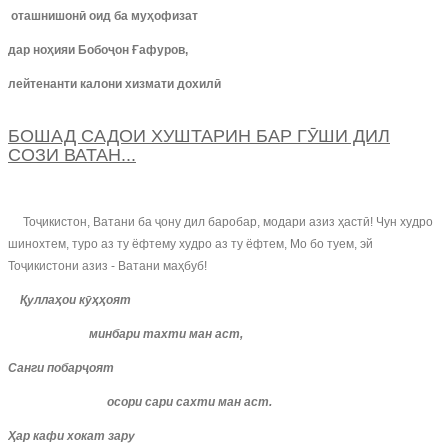
оташнишон
ӣ
оид
ба
му
ҳ
офизат
дар но
ҳ
ияи
Бобо
ҷ
он
Ғ
афуров
,
лейтенанти калони хизмати дохил
ӣ
БОШАД САДОИ ХУШТАРИН БАР ГӮШИ ДИЛ
СОЗИ ВАТАН...
Тоҷикистон, Ватани ба ҷону дил баробар, модари азиз ҳастӣ! Чун худро
шинохтем, туро аз ту ёфтему худро аз ту ёфтем, Мо бо туем, эй
Тоҷикистони азиз - Ватани маҳбуб!
Қуллаҳои кӯҳҳоят
минбари тахти ман аст,
Санги побарҷоят
осори сари сахти ман аст.
Ҳар кафи хокат зару