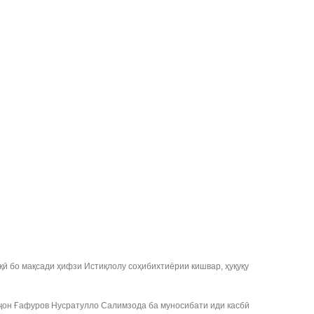
ӣ бо мақсади ҳифзи Истиқлолу соҳибихтиёрии кишвар, ҳуқуқу
оҷон Ғафуров Нусратулло Салимзода ба муносибати иди касбӣ