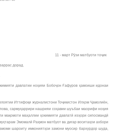
11 - март Рӯзи матбуоти тоҷик
заррас дорад.
.
ҳокимияти давлатии ноҳияи Бобоҷон Ғафуров ҳамоиши идонаи
илоятии Иттифоқи журналистони Тоҷикистон Илҳом Ҷамолиён,
рипова, сармуҳаррири нашрияи соҳавии шуъбаи маорифи ноҳия
яти мақомоти маҳаллии ҳокимияти давлатӣ изҳори сипосмандӣ
 муҳтарам Эмомалӣ Раҳмон матбуот ва дигар воситаҳои ахбори
тамоми шароиту имкониятҳои замони муосир бархурдор шуда,