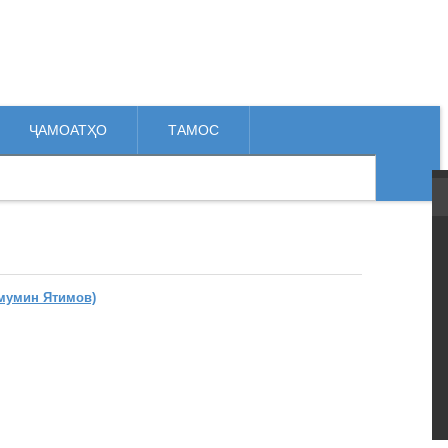
ҶАМОАТҲО
ТАМОС
мумин Ятимов)