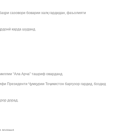
баҳри сазовори боварии халқ гардидан, фаъолияти
дрдонӣ карда шуданд.
миллии “Ала Арча” ташриф оварданд.
ифи Президенти Ҷумҳурии Тоҷикистон баргузор гардид, боздид
арор дорад.
д доданд.