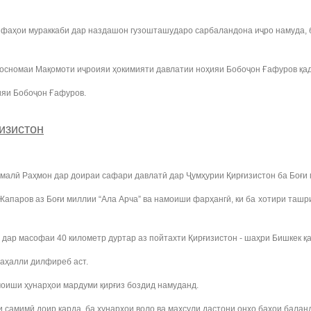
ифаҳои мураккаби дар наздашон гузошташударо сарбаландона иҷро намуда, 
посномаи Мақомоти иҷроияи ҳокимияти давлатии ноҳияи Бобоҷон Ғафуров қа
ияи Бобоҷон Ғафуров.
изистон
лӣ Раҳмон дар доираи сафари давлатӣ дар Ҷумҳурии Қирғизистон ба Боғи 
апаров аз Боғи миллии “Ала Арча” ва намоиши фарҳангӣ, ки ба хотири ташр
р дар масофаи 40 километр дуртар аз пойтахти Қирғизистон - шаҳри Бишкек қ
маҳалли дилфиреб аст.
моиши ҳунарҳои мардуми қирғиз боздид намуданд.
самимӣ доир карда, ба ҳунарҳои воло ва маҳсули дастони онҳо баҳои балан