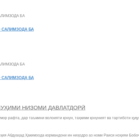
 САЛИМЗОДА БА
 САЛИМЗОДА БА
МУҲИМИ НИЗОМИ ДАВЛАТДОРӢ
р рафта, дар таъмини волоияти қонун, таҳкими қонуният ва тартиботи ҳуқуқ
оҳия Абдуаҳад Ҳакимзода кормандони ин ниҳодро аз номи Раиси ноҳияи Боб