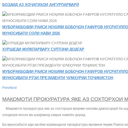
БОЗДИД АЗ ХОҶАГИҲОИ АНГУРПАРВАРӢ
МУБОРАКБОДИИ РАИСИ НОҲИЯИ БОБОҶОН ҒАФУРОВ НУСРАТУЛЛО
МУНОСИБАТИ СОЛИ НАВИ 2026
ХУРШЕДИ МУЛКПАРВАРУ СУЛТОНИ ДОДГАР
МУБОРАКБОДИИ РАИСИ НОҲИЯИ БОБОҶОН ҒАФУРОВ НУСРАТУЛЛО
МУНОСИБАТИ РӮЗИ ПРЕЗИДЕНТИ ҶУМҲУРИИ ТОҶИКИСТОН
Prev
Next
МАҚОМОТИ ПРОКУРАТУРА ЯКЕ АЗ СОХТОРҲОИ 
Мақомоти прокуратура яке аз сохторҳои муҳими низоми давлатдорӣ ба шумо
озодиҳои инсон ва шаҳрванд нақши намоён дорад.
Ба муносибати иди касбии кормандони прокуратура муовини якуми Раиси н