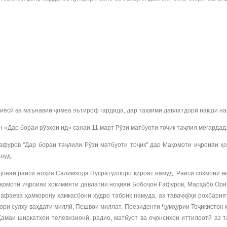
иёсӣ ва маънавии ҷомеа эътироф гардида, дар таҳкими давлатдорӣ нақши на
н «Дар бораи рӯзҳои ид» санаи 11 март Рӯзи матбуоти тоҷик таҷлил мегардад
афуров "Дар бораи таҷлили Рӯзи матбуоти тоҷик" дар Мақомоти иҷроияи 
шуд.
донаи раиси ноҳия Салимзода Нусратуллоро қироат намуд. Раиси созмони в
Мақомоти иҷроияи ҳокимияти давлатии ноҳияи Бобоҷон Ғафуров, Марҳабо О
афаева ҳамкорону ҳамкасбони худро табрик намуда, аз таваҷҷӯҳи роҳбари
зори сулҳу ваҳдати миллӣ, Пешвои миллат, Президенти Ҷумҳурии Тоҷикистон
Ҳамаи ширкатҳои телевизионӣ, радио, матбуот ва оҷонсиҳои иттилоотӣ аз 