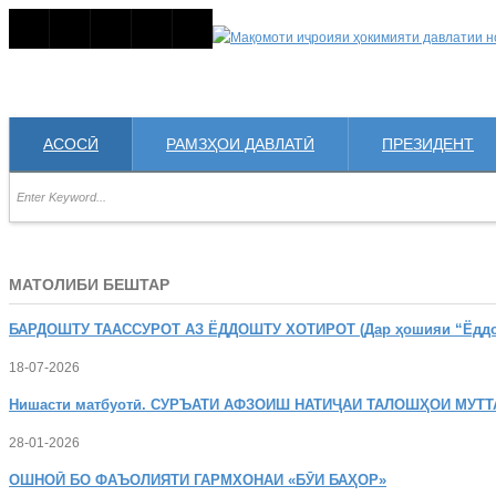
АСОСӢ
РАМЗҲОИ ДАВЛАТӢ
ПРЕЗИДЕНТ
МАТОЛИБИ БЕШТАР
БАРДОШТУ
ТААССУРОТ АЗ ЁДДОШТУ ХОТИРОТ (Дар ҳошияи “Ёддошт
18-07-2026
Нишасти
матбуотӣ. СУРЪАТИ АФЗОИШ НАТИҶАИ ТАЛОШҲОИ МУТТ
28-01-2026
ОШНОӢ
БО ФАЪОЛИЯТИ ГАРМХОНАИ «БӮИ БАҲОР»