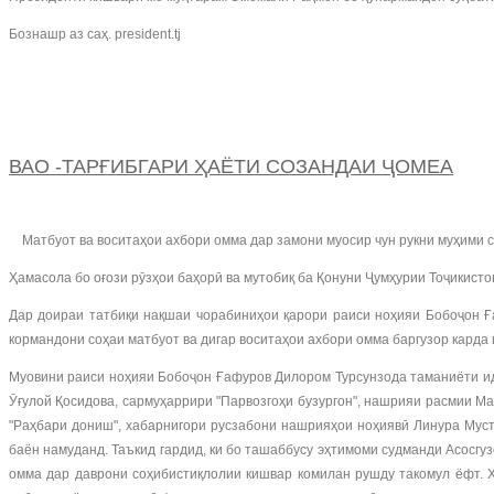
Бознашр аз саҳ. president.tj
ВАО -ТАРҒИБГАРИ ҲАЁТИ СОЗАНДАИ ҶОМЕА
Матбуот ва воситаҳои ахбори омма дар замони муосир чун рукни муҳими с
Ҳамасола бо оғози рӯзҳои баҳорӣ ва мутобиқ ба Қонуни Ҷумҳурии Тоҷикисто
Дар доираи татбиқи нақшаи чорабиниҳои қарори раиси ноҳияи Бобоҷон Ғ
кормандони соҳаи матбуот ва дигар воситаҳои ахбори омма баргузор карда 
Муовини раиси ноҳияи Бобоҷон Ғафуров Дилором Турсунзода таманиёти и
Ӯғулой Қосидова, сармуҳаррири "Парвозгоҳи бузургон", нашрияи расмии 
"Раҳбари дониш", хабарнигори русзабони нашрияҳои ноҳиявӣ Линура Муст
баён намуданд. Таъкид гардид, ки бо ташаббусу эҳтимоми судманди Асосгу
омма дар даврони соҳибистиқлолии кишвар комилан рушду такомул ёфт. 