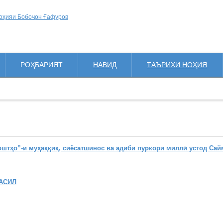
РОҲБАРИЯТ
НАВИД
ТАЪРИХИ НОҲИЯ
ҳо”-и муҳаққиқ, сиёсатшинос ва адиби пуркори миллӣ устод Сай
АСИЛ