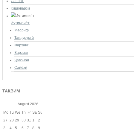
Саноат
Кишоварзӣ
Иҷтимоиёт
Маориф
Тандурустӣ
Фарҳанг
Варзиш
Ҷавонон
Сайёҳӣ
ТАҚВИМ
August
2026
Mo
Tu
We
Th
Fr
Sa
Su
27
28
29
30
31
1
2
3
4
5
6
7
8
9