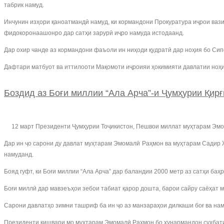
табрик намуд.
Инчунин изҳори қаноатмандӣ намуд, ки кормандони Прокуратура иҷрои ваз
фидокоронаашонро дар сатҳи зарурӣ иҷро намуда истодаанд.
Дар охир чанде аз кормандони фаъоли ин ниҳоди қудратӣ дар ноҳия бо Си
Дафтари матбуот ва иттилооти Мақомоти иҷроияи ҳокимияти давлатии ноҳ
Боздид аз Боғи миллии “Ала Арча”-и Ҷумҳурии Қирғ
12 март Президенти Ҷумҳурии Тоҷикистон, Пешвои миллат муҳтарам Эмома
Дар ин ҷо сарони ду давлат муҳтарам Эмомалӣ Раҳмон ва муҳтарам Садир Ж
намуданд.
Бояд гуфт, ки Боғи миллии “Ала Арча” дар баландии 2000 метр аз сатҳи баҳ
Боғи миллӣ дар мавзеъҳои зебои табиат қарор дошта, барои сайру саёҳат 
Сарони давлатҳо зимни ташриф ба ин ҷо аз манзараҳои дилкаши боғ ва на
Президенти кишвари мо муҳтарам Эмомалӣ Раҳмон бо ҳунармандон суҳбати 