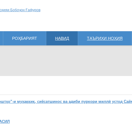
РОҲБАРИЯТ
НАВИД
ТАЪРИХИ НОҲИЯ
ҳо”-и муҳаққиқ, сиёсатшинос ва адиби пуркори миллӣ устод Сай
АСИЛ