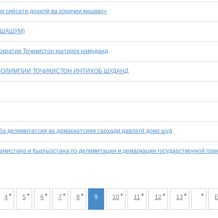
и сиёсати дохилӣ ва хориҷии кишвар»
 ШАШУМ)
ократии Тоҷикистон иштирок намуданд
 ОЛИМПИИ ТОҶИКИСТОН ИНТИХОБ ШУДАНД
 ба делимитатсия ва демаркатсияи сарҳади давлатӣ доир шуд
икистана и Кыргызстана по делимитации и демаркации государственной гра
4
5
6
7
8
9
10
11
12
13