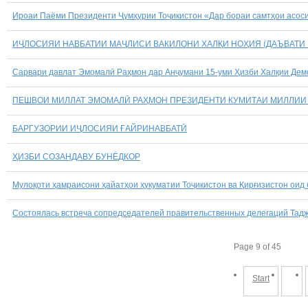
Ироаи Паёми Президенти Ҷумҳурии Тоҷикистон «Дар бораи самтҳои асоси
ИҶЛОСИЯИ НАВБАТИИ МАҶЛИСИ ВАКИЛОНИ ХАЛҚИ НОҲИЯ (ДАЪВАТИ
Сарвари давлат Эмомалӣ Раҳмон дар Анҷумани 15-уми Ҳизби Халқии Дем
ПЕШВОИ МИЛЛАТ ЭМОМАЛӢ РАҲМОН ПРЕЗИДЕНТИ КУМИТАИ МИЛЛИИ
БАРГУЗОРИИ ИҶЛОСИЯИ ҒАЙРИНАВБАТӢ
ҲИЗБИ СОЗАНДАВУ БУНЁДКОР
Мулоқоти ҳамраисони ҳайатҳои ҳукуматии Тоҷикистон ва Қирғизистон оид
Состоялась встреча сопредседателей правительственных делегаций Тадж
Page 9 of 45
Start