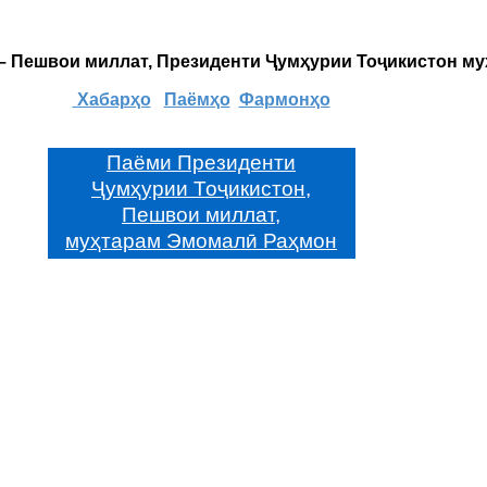
 – Пешвои миллат, Президенти Ҷумҳурии Тоҷикистон м
Хабарҳо
Паёмҳо
Фармонҳо
Паёми Президенти
Ҷумҳурии Тоҷикистон,
Пешвои миллат,
муҳтарам Эмомалӣ Раҳмон