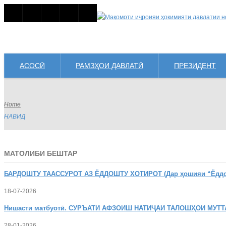
АСОСӢ
РАМЗҲОИ ДАВЛАТӢ
ПРЕЗИДЕНТ
Home
НАВИД
МАТОЛИБИ БЕШТАР
БАРДОШТУ
ТААССУРОТ АЗ ЁДДОШТУ ХОТИРОТ (Дар ҳошияи “Ёддошт
18-07-2026
Нишасти
матбуотӣ. СУРЪАТИ АФЗОИШ НАТИҶАИ ТАЛОШҲОИ МУТТ
28-01-2026