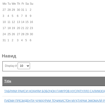
Mo
Tu
We
Th
Fr
Sa
Su
27
28
29
30
31
1
2
3
4
5
6
7
8
9
10
11
12
13
14
15
16
17
18
19
20
21
22
23
24
25
26
27
28
29
30
31
1
2
3
4
5
6
Навид
Display #
Title
ТАБРИКИ РАИСИ НОҲИЯИ БОБОҶОН ҒАФУРОВ НУСРАТУЛЛО САЛИМЗОД
ПАЁМИ ПРЕЗИДЕНТИ ҶУМҲУРИИ ТОҶИКИСТОН МУҲТАРАМ ЭМОМАЛӢ Р