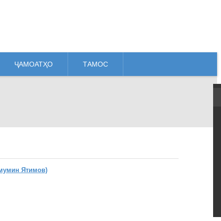
ҶАМОАТҲО
ТАМОС
мумин Ятимов)