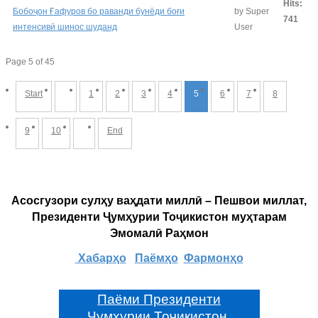
Hits:
Бобоҷон Ғафуров бо раванди бунёди боғи
by Super
741
интенсивӣ шинос шуданд
User
Page 5 of 45
Start
1
2
3
4
5
6
7
8
9
10
End
Асосгузори сулҳу ваҳдати миллӣ – Пешвои миллат,
Президенти Ҷумҳурии Тоҷикистон муҳтарам
Эмомалӣ Раҳмон
Хабарҳо
Паёмҳо
Фармонҳо
Паёми Президенти
Ҷумҳурии Тоҷикистон,