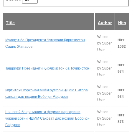
Title
Author
Hits
Written
Мулоқот бо Президенти Ҷумҳурии Қирғизистон
Hits:
by Super
Садир Жапаров
1062
User
Written
Hits:
Ташрифи Президенти Қирғизистон ба Тоҷикистон
by Super
974
User
Written
Ифтитоҳи корхонаи ашёи рӯзгори ҶДММ Ситора
Hits:
by Super
саноат дар ноҳияи Бобоҷон Ғафуров
934
User
Шиносоӣ бо фаъолияти фермаи парвариши
Written
Hits:
чорвои зотии ҶДММ Саховат дар ноҳияи Бобоҷон
by Super
873
Ғафуров
User