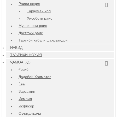
Раиси ноҳия
Тарҷумаи ҳол
Ҳисоботи раис
Муовинони раис
Дастгоҳи раис
Тартиби қабули шаҳрвандон
НАВИД
ТАЪРИХИ НОҲИЯ
ҶАМОАТҲО
Ғозиён
Дадобой Холматов
Ёва
Зарзамин
Исмоил
Исфисор
Овчиқалъача