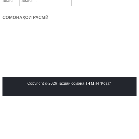
Search ...
СОМОНАҲОИ РАСМӢ
Copyright © 2026 Таҳияи сомона ТҶ МТИ "Кова"