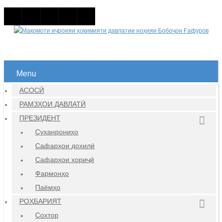
Menu
АСОСӢ
РАМЗҲОИ ДАВЛАТӢ
ПРЕЗИДЕНТ
Суханрониҳо
Сафарҳои дохилӣ
Сафарҳои хориҷӣ
Фармонҳо
Паёмҳо
РОҲБАРИЯТ
Сохтор