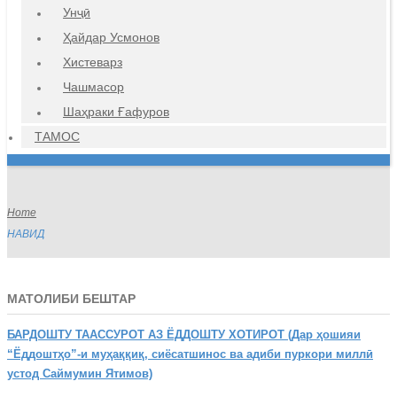
Унҷӣ
Ҳайдар Усмонов
Хистеварз
Чашмасор
Шаҳраки Ғафуров
ТАМОС
Home
НАВИД
МАТОЛИБИ БЕШТАР
БАРДОШТУ
ТААССУРОТ АЗ ЁДДОШТУ ХОТИРОТ (Дар ҳошияи
“Ёддоштҳо”-и муҳаққиқ, сиёсатшинос ва адиби пуркори миллӣ
устод Саймумин Ятимов)