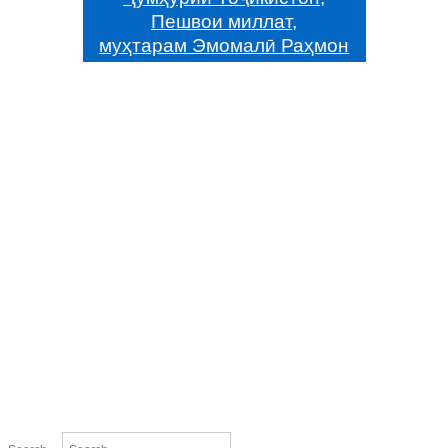
Пешвои миллат,
муҳтарам Эмомалӣ Раҳмон