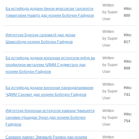
Written
Ба истифода додани бинои муассисаи таҳсилоти
Hits:
by Super
томактабии Наврӯз дар ноҳияи Бобоҷон Ғафуров
800
User
Written
Ифтитоҳи Бунгоҳи саломатӣ дар деҳаи
Hits:
by Super
Шамсободи ноҳияи Бобоҷон Ғафуров
817
User
Ба истифода додани корхонаи истеҳсоли қубур ва
Written
Hits:
профилҳои металлии ҶДММ Суғдметалл дар
by Super
808
ноҳияи Бобоҷон Ғафуров
User
Written
Ба истифода додани корхонаи парандапарварии
Hits:
by Super
ҶДММ Саховат дар ноҳияи Бобоҷон Ғафуров
741
User
Ифтитоҳи Корхонаи истеҳсоли равғани Ҷамъияти
Written
Hits:
саҳомии пӯшидаи Зуҳал дар ноҳияи Бобоҷон
by Super
754
Ғафуров
User
Сарвари давлат Эмомалӣ Раҳмон дар ноҳияи
Written