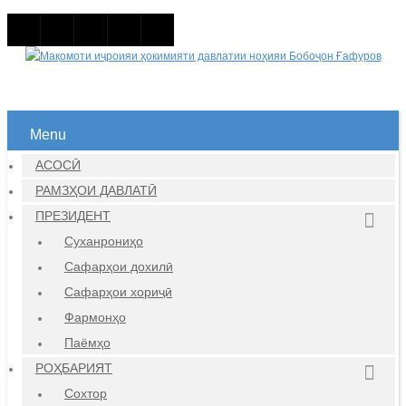
Menu
АСОСӢ
РАМЗҲОИ ДАВЛАТӢ
ПРЕЗИДЕНТ
Суханрониҳо
Сафарҳои дохилӣ
Сафарҳои хориҷӣ
Фармонҳо
Паёмҳо
РОҲБАРИЯТ
Сохтор