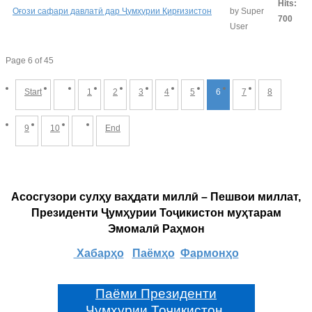
Hits:
Оғози сафари давлатӣ дар Ҷумҳурии Қирғизистон
by Super
700
User
Page 6 of 45
Start
1
2
3
4
5
6
7
8
9
10
End
Асосгузори сулҳу ваҳдати миллӣ – Пешвои миллат,
Президенти Ҷумҳурии Тоҷикистон муҳтарам
Эмомалӣ Раҳмон
Хабарҳо
Паёмҳо
Фармонҳо
Паёми Президенти
Ҷумҳурии Тоҷикистон,