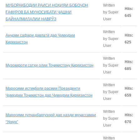
МУБОРАКБОДИИ РАИСИ НОҲИЯИ БОБОҶОН
Written
Hits:
ҒАФУРОВ БА МУНОСИБАТИ ҶАШНИ
by Super
645
БАЙНАЛМИЛАЛИИ НАВРЎЗ
User
Written
Анҷоми сафари давлатӣ дар Ҷумҳурии
Hits:
by Super
Қирғизистон
625
User
Written
Hits:
Музокироти сатҳи олии Тоҷикистону Қирғизистон
by Super
685
User
Written
Маросими истиқболи расмии Президенти
Hits:
by Super
Ҷумҳурии Тоҷикистон дар Ҷумҳурии Қирғизистон
659
User
Written
Маросими гулчанбаргузорӣ дар назди муҷассамаи
Hits:
by Super
“Уркун”
670
User
Written