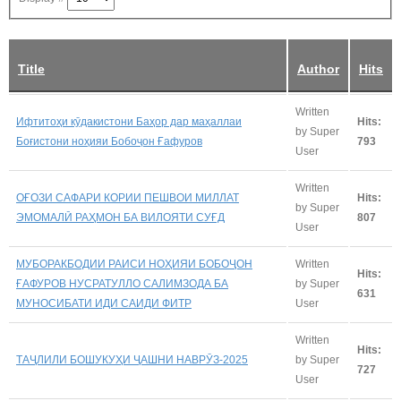
Title
Author
Hits
Written
Ифтитоҳи кӯдакистони Баҳор дар маҳаллаи
Hits:
by Super
Боғистони ноҳияи Бобоҷон Ғафуров
793
User
Written
ОҒОЗИ САФАРИ КОРИИ ПЕШВОИ МИЛЛАТ
Hits:
by Super
ЭМОМАЛӢ РАҲМОН БА ВИЛОЯТИ СУҒД
807
User
МУБОРАКБОДИИ РАИСИ НОҲИЯИ БОБОҶОН
Written
Hits:
ҒАФУРОВ НУСРАТУЛЛО САЛИМЗОДА БА
by Super
631
МУНОСИБАТИ ИДИ САИДИ ФИТР
User
Written
Hits:
ТАҶЛИЛИ БОШУКУҲИ ҶАШНИ НАВРӮЗ-2025
by Super
727
User