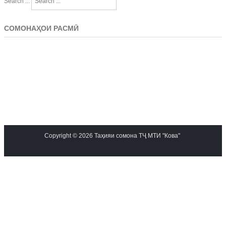
Search ...
СОМОНАҲОИ РАСМӢ
Copyright © 2026 Таҳияи сомона ТҶ МТИ "Кова"