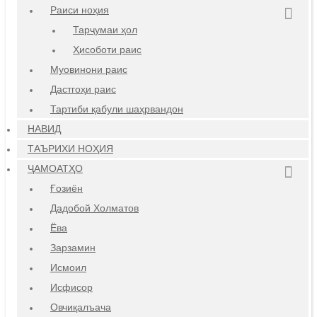
Раиси ноҳия
Тарҷумаи ҳол
Ҳисоботи раис
Муовинони раис
Дастгоҳи раис
Тартиби қабули шаҳрвандон
НАВИД
ТАЪРИХИ НОҲИЯ
ҶАМОАТҲО
Ғозиён
Дадобой Холматов
Ёва
Зарзамин
Исмоил
Исфисор
Овчиқалъача