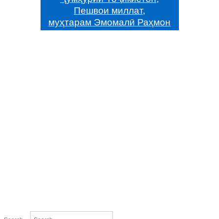
Пешвои миллат,
муҳтарам Эмомалӣ Раҳмон