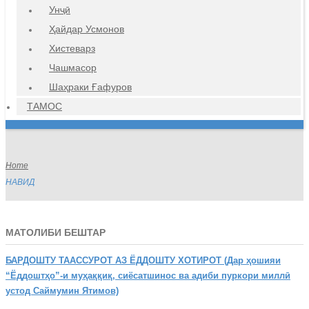
Унҷӣ
Ҳайдар Усмонов
Хистеварз
Чашмасор
Шаҳраки Ғафуров
ТАМОС
Home
НАВИД
МАТОЛИБИ БЕШТАР
БАРДОШТУ
ТААССУРОТ АЗ ЁДДОШТУ ХОТИРОТ (Дар ҳошияи
“Ёддоштҳо”-и муҳаққиқ, сиёсатшинос ва адиби пуркори миллӣ
устод Саймумин Ятимов)