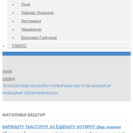
Унҷӣ
Ҳайдар Усмонов
Хистеварз
Чашмасор
Шаҳраки Ғафуров
ТАМОС
Home
НАВИД
ТЕХНОЛОГИЯИ МУОСИРИ ПАРВАРИШИ АНГУР ВА БАРҚАРОР
НАМУДАНИ ТОКЗОРҲОИ КУҲНА
МАТОЛИБИ БЕШТАР
БАРДОШТУ
ТААССУРОТ АЗ ЁДДОШТУ ХОТИРОТ (Дар ҳошияи