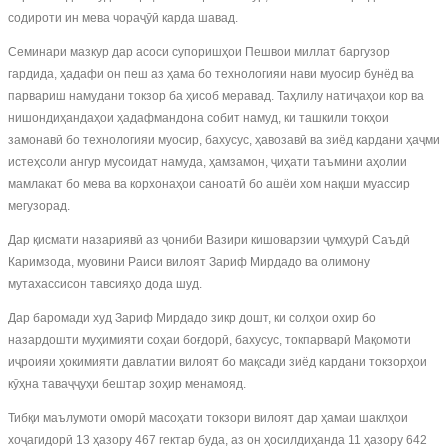
содироти ин мева чораҷӯӣ карда шавад.
Семинари мазкур дар асоси супоришҳои Пешвои миллат баргузор
гардида, ҳадафи он пеш аз ҳама бо технологияи нави муосир бунёд ва
парвариш намудани токзор ба ҳисоб меравад. Таҳлилу натиҷаҳои кор ва
нишондиҳандаҳои ҳадафмандона собит намуд, ки ташкили токҳои
замонавӣ бо технологияи муосир, бахусус, ҳавозавӣ ва зиёд кардани ҳаҷми
истеҳсоли ангур мусоидат намуда, ҳамзамон, ҷиҳати таъмини аҳолии
мамлакат бо мева ва корхонаҳои саноатӣ бо ашёи хом нақши муассир
мегузорад.
Дар қисмати назариявӣ аз ҷониби Вазири кишоварзии ҷумҳурӣ Саъдӣ
Каримзода, муовини Раиси вилоят Зариф Мирдадо ва олимону
мутахассисон тавсияҳо дода шуд.
Дар баромади худ Зариф Мирдадо зикр дошт, ки солҳои охир бо
назардошти муҳимияти соҳаи боғдорӣ, бахусус, токпарварӣ Мақомоти
иҷроияи ҳокимияти давлатии вилоят бо мақсади зиёд кардани токзорҳои
кӯҳна таваҷҷуҳи бештар зоҳир менамояд.
Тибқи маълумоти оморӣ масоҳати токзори вилоят дар ҳамаи шаклҳои
хоҷагидорӣ 13 ҳазору 467 гектар буда, аз он ҳосилдиҳанда 11 ҳазору 642