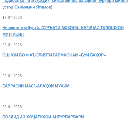
“Ёддоштҳо”-и муҳаққиқ, сиёсатшинос ва адиби пуркори миллӣ
устод Саймумин Ятимов)
18-07-2026
Нишасти
матбуотӣ. СУРЪАТИ АФЗОИШ НАТИҶАИ ТАЛОШҲОИ
МУТТАСИЛ
28-01-2026
ОШНОӢ
БО ФАЪОЛИЯТИ ГАРМХОНАИ «БӮИ БАҲОР»
28-01-2026
БАРРАСИИ МАСЪАЛАҲОИ МУҲИМ
28-01-2026
БОЗДИД
АЗ ХОҶАГИҲОИ АНГУРПАРВАРӢ