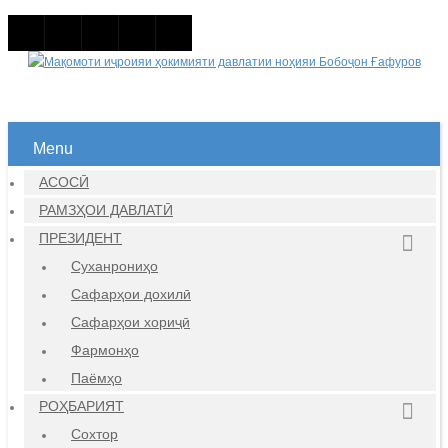
Menu
АСОСӢ
РАМЗҲОИ ДАВЛАТӢ
ПРЕЗИДЕНТ
Суханрониҳо
Сафарҳои дохилӣ
Сафарҳои хориҷӣ
Фармонҳо
Паёмҳо
РОҲБАРИЯТ
Сохтор