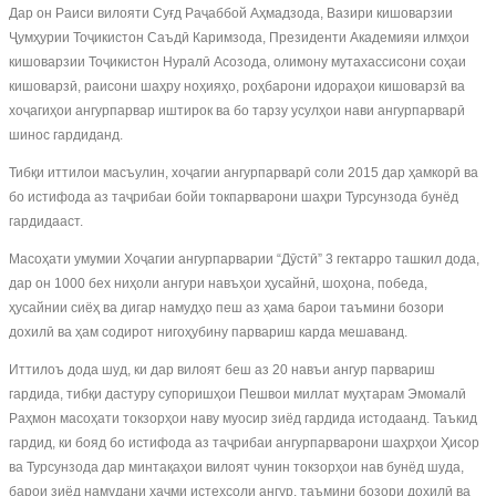
Дар он Раиси вилояти Суғд Раҷаббой Аҳмадзода, Вазири кишоварзии
Ҷумҳурии Тоҷикистон Саъдӣ Каримзода, Президенти Академияи илмҳои
кишоварзии Тоҷикистон Нуралӣ Асозода, олимону мутахассисони соҳаи
кишоварзӣ, раисони шаҳру ноҳияҳо, роҳбарони идораҳои кишоварзӣ ва
хоҷагиҳои ангурпарвар иштирок ва бо тарзу усулҳои нави ангурпарварӣ
шинос гардиданд.
Тибқи иттилои масъулин, хоҷагии ангурпарварӣ соли 2015 дар ҳамкорӣ ва
бо истифода аз таҷрибаи бойи токпарварони шаҳри Турсунзода бунёд
гардидааст.
Масоҳати умумии Хоҷагии ангурпарварии “Дӯстӣ” 3 гектарро ташкил дода,
дар он 1000 бех ниҳоли ангури навъҳои ҳусайнӣ, шоҳона, победа,
ҳусайнии сиёҳ ва дигар намудҳо пеш аз ҳама барои таъмини бозори
дохилӣ ва ҳам содирот нигоҳубину парвариш карда мешаванд.
Иттилоъ дода шуд, ки дар вилоят беш аз 20 навъи ангур парвариш
гардида, тибқи дастуру супоришҳои Пешвои миллат муҳтарам Эмомалӣ
Раҳмон масоҳати токзорҳои наву муосир зиёд гардида истодаанд. Таъкид
гардид, ки бояд бо истифода аз таҷрибаи ангурпарварони шаҳрҳои Ҳисор
ва Турсунзода дар минтақаҳои вилоят чунин токзорҳои нав бунёд шуда,
барои зиёд намудани ҳаҷми истеҳсоли ангур, таъмини бозори дохилӣ ва