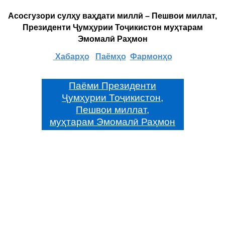
Асосгузори сулҳу ваҳдати миллӣ – Пешвои миллат,
Президенти Ҷумҳурии Тоҷикистон муҳтарам
Эмомалӣ Раҳмон
Хабарҳо
Паёмҳо
Фармонҳо
Паёми Президенти
Ҷумҳурии Тоҷикистон,
Пешвои миллат,
муҳтарам Эмомалӣ Раҳмон