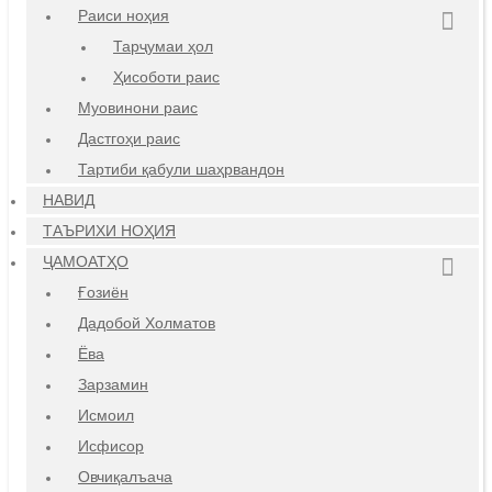
Раиси ноҳия
Тарҷумаи ҳол
Ҳисоботи раис
Муовинони раис
Дастгоҳи раис
Тартиби қабули шаҳрвандон
НАВИД
ТАЪРИХИ НОҲИЯ
ҶАМОАТҲО
Ғозиён
Дадобой Холматов
Ёва
Зарзамин
Исмоил
Исфисор
Овчиқалъача