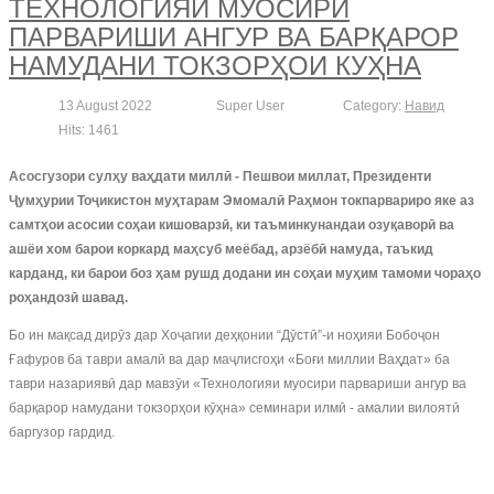
ТЕХНОЛОГИЯИ МУОСИРИ
ПАРВАРИШИ АНГУР ВА БАРҚАРОР
НАМУДАНИ ТОКЗОРҲОИ КУҲНА
13 August 2022
Super User
Category:
Навид
Hits: 1461
Асосгузори сулҳу ваҳдати миллӣ - Пешвои миллат, Президенти
Ҷумҳурии Тоҷикистон муҳтарам Эмомалӣ Раҳмон токпарвариро яке аз
самтҳои асосии соҳаи кишоварзӣ, ки таъминкунандаи озуқаворӣ ва
ашёи хом барои коркард маҳсуб меёбад, арзёбӣ намуда, таъкид
карданд, ки барои боз ҳам рушд додани ин соҳаи муҳим тамоми чораҳо
роҳандозӣ шавад.
Бо ин мақсад дирӯз дар Хоҷагии деҳқонии “Дӯстӣ”-и ноҳияи Бобоҷон
Ғафуров ба таври амалӣ ва дар маҷлисгоҳи «Боғи миллии Ваҳдат» ба
таври назариявӣ дар мавзӯи «Технологияи муосири парвариши ангур ва
барқарор намудани токзорҳои кӯҳна» семинари илмӣ - амалии вилоятӣ
баргузор гардид.