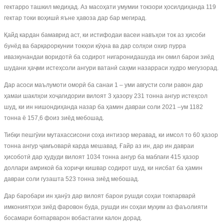
гектарро ташкил медиҳад. Аз масоҳати умумии токзори ҳосилдиҳанда 119
гектар токи воҳишӣ яъне ҳавоза дар бар мегирад.
Қайд кардан бамаврид аст, ки истифодаи васеи навъҳои ток аз ҳисоби
бунёд ва барқароркунии токҳои кӯҳна ва дар солҳои охир пурра
ивазкунандаи воридотӣ ба содирот нигаронидашуда ин омил барои зиёд
шудани ҳаҷми истеҳсоли ангури ватанӣ саҳми назарраси худро мегузорад.
Дар асоси маълумоти оморӣ ба санаи 1 – уми августи соли равон дар
ҳамаи шаклҳои хоҷагидории вилоят 3 ҳазору 231 тонна ангур истеҳсол
шуд, ки ин нишондиҳанда назар ба ҳамин давраи соли 2021 –ум 1182
тонна ё 157,6 фоиз зиёд мебошад.
Тибқи пешгӯии мутахассисони соҳа интизор меравад, ки имсол то 60 ҳазор
тонна ангур ҷамъоварӣ карда мешавад. Ғайр аз ин, дар ин давраи
ҳисоботӣ дар ҳудуди вилоят 1034 тонна ангур ба маблағи 415 ҳазор
доллари амрикоӣ ба хориҷи кишвар содирот шуд, ки нисбат ба ҳамин
давраи соли гузашта 523 тонна зиёд мебошад.
Дар баробари ин ҳанӯз дар вилоят барои рушди соҳаи токпарварӣ
имкониятҳои зиёд фаровон буда, рушди ин соҳаи муҳим аз фаъолияти
босамари боғпарварон вобастагии калон дорад.