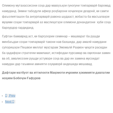
Олимону мутахассисони соҳа дар мавзуъҳои гуногуни токпарварӣ баромад
намуданд. Зимни табодули афкор роҳбарони хоҷагиҳои деҳқонӣ, ки самти
фаъолияташон ба ангурпарварӣ равона шудааст, вобаста ба масъалаҳои
муҳими соҳаи токпарварӣ аз маслиҳатҳои олимони донандагони хуби соҳа
бархурдор гардиданд.
Гуфтан бамаврид аст, ки баргузории семинар – машварат ба рушди
минбаъдаи соҳаи токпарварӣ такони нав бахшида, дар амалӣ намудани
супоришҳои Пешвои миллат муҳтарам Эмомалӣ Раҳмон ҷиҳати расидан
ба ҳадафҳои стратегии мамлакат, истифодаи пурсамар ва оқилонаи замин
ва об, амалисозии рушди устувори соҳа ва дар ин замина мусоидат
намудан дар таъмини амнияти озуқаворӣ андешида мешавад.
Дафтари матбуот ва иттилооти Мақомоти иҷроияи ҳокимияти давлатии
ноҳияи Бобоҷон Ғафуров
Prev
Next