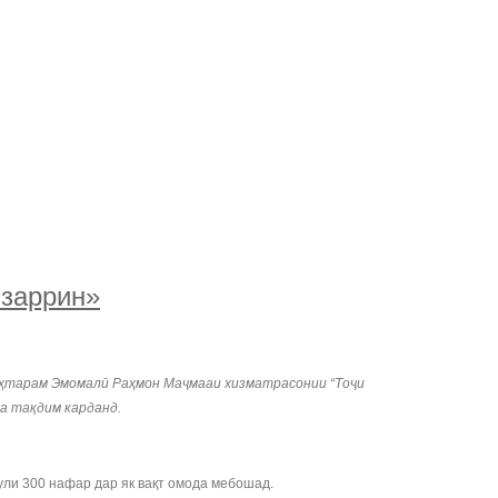
 заррин»
уҳтарам Эмомалӣ Раҳмон Маҷмааи хизматрасонии “Тоҷи
фа тақдим карданд.
ули 300 нафар дар як вақт омода мебошад.