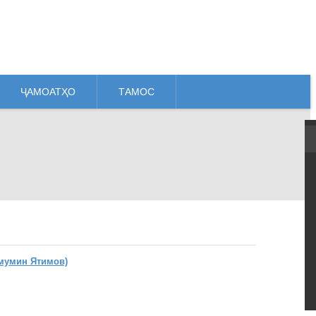
ҶАМОАТҲО
ТАМОС
мумин Ятимов)