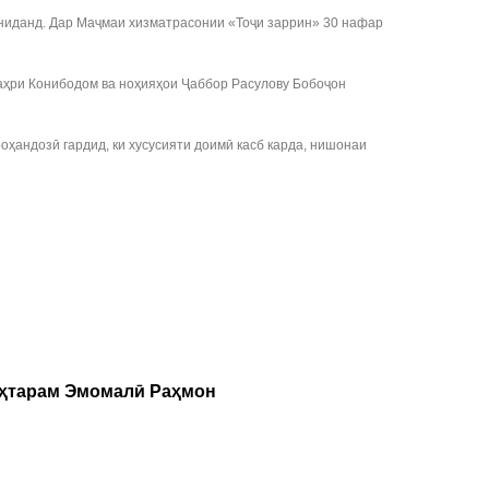
ниданд. Дар Маҷмаи хизматрасонии «Тоҷи заррин» 30 нафар
аҳри Конибодом ва ноҳияҳои Ҷаббор Расулову Бобоҷон
ҳандозӣ гардид, ки хусусияти доимӣ касб карда, нишонаи
уҳтарам Эмомалӣ Раҳмон