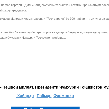
30 нафар коргари ҶДММ «Канд-сохтмон» тадбирҳои сохтмониро ба анҷом расо
ӣ харҷ гардидааст.
ҳавои Маҷмааи хизматрасонии “Тоҷи заррин” бо 100 нафар ятими кулл аз ш
 нисбат ба ятимону бепарасторон ва дигар табақаҳои эҳтиёҷманди ҷомеа ро
влату Ҳукумати Ҷумҳурии Тоҷикистон мебошад.
 – Пешвои миллат, Президенти Ҷумҳурии Тоҷикистон м
Хабарҳо
Паёмҳо
Фармонҳо