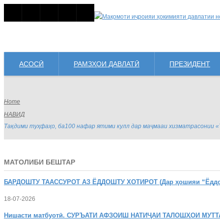
АСОСӢ
РАМЗҲОИ ДАВЛАТӢ
ПРЕЗИДЕНТ
Home
НАВИД
Тақдими туҳфаҳо, ба100 нафар ятими кулл дар маҷмааи хизматрасонии «
МАТОЛИБИ БЕШТАР
БАРДОШТУ
ТААССУРОТ АЗ ЁДДОШТУ ХОТИРОТ (Дар ҳошияи “Ёддошт
18-07-2026
Нишасти
матбуотӣ. СУРЪАТИ АФЗОИШ НАТИҶАИ ТАЛОШҲОИ МУТТ