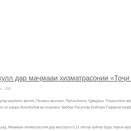
кулл дар маҷмааи хизматрасонии «Тоҷи
ts: 1328
сулҳу ваҳдати миллӣ, Пешвои миллат, Президенти Ҷумҳурии Тоҷикистон м
улл аз шаҳри Конибодом ва ноҳияҳои Ҷаббор Расулову Бобоҷон Ғафуров туҳ
ад. Маҷмааи хизматрасонӣ дар масоҳати 0,21 гектар ҷойгир буда, барои қаб