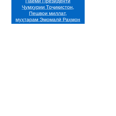
Паёми Президенти
Ҷумҳурии Тоҷикистон,
Пешвои миллат,
муҳтарам Эмомалӣ Раҳмон