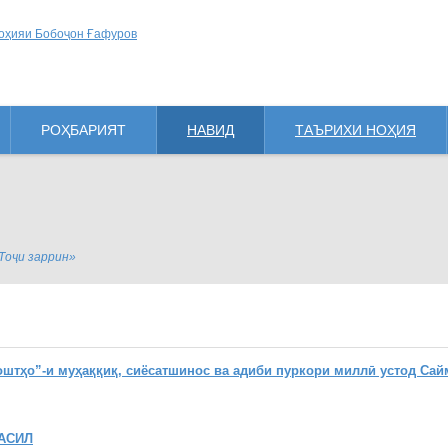
РОҲБАРИЯТ
НАВИД
ТАЪРИХИ НОҲИЯ
Тоҷи заррин»
ҳо”-и муҳаққиқ, сиёсатшинос ва адиби пуркори миллӣ устод Сай
АСИЛ