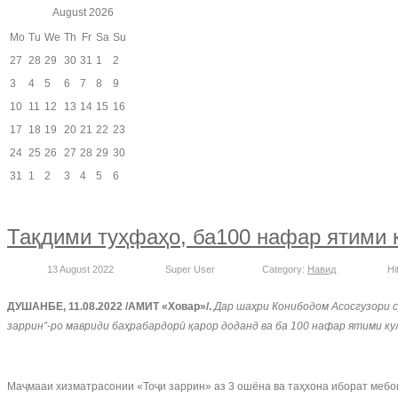
August
2026
Mo
Tu
We
Th
Fr
Sa
Su
27
28
29
30
31
1
2
3
4
5
6
7
8
9
10
11
12
13
14
15
16
17
18
19
20
21
22
23
24
25
26
27
28
29
30
31
1
2
3
4
5
6
Тақдими туҳфаҳо, ба100 нафар ятими 
13 August 2022
Super User
Category:
Навид
Hi
ДУШАНБЕ, 11.08.2022 /АМИТ «Ховар»/.
Дар шаҳри Конибодом Асосгузори 
заррин”-ро мавриди баҳрабардорӣ қарор доданд ва ба 100 нафар ятими к
Маҷмааи хизматрасонии «Тоҷи заррин» аз 3 ошёна ва таҳхона иборат мебош