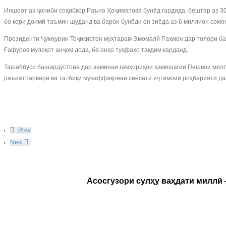
Иншоот аз ҷониби соҳибкор Раъно Ҳоҷиматова бунёд гардида, бештар аз 
бо кори доимӣ таъмин шуданд ва барои бунёди он зиёда аз 6 миллион сомон
Президенти Ҷумҳурии Тоҷикистон муҳтарам Эмомалӣ Раҳмон дар толори бар
Ғафуров мулоқот анҷом дода, ба онҳо туҳфаҳо тақдим карданд.
Ташаббуси башардӯстона дар заминаи ғамхориҳои ҳамешагии Пешвои миллат
раъиятпарварӣ ва татбиқи муваффақонаи сиёсати иҷтимоии роҳбарияти да
Prev
Next
Асосгузори сулҳу ваҳдати миллӣ