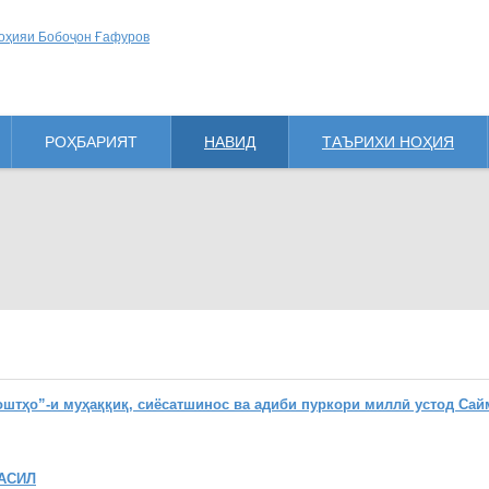
РОҲБАРИЯТ
НАВИД
ТАЪРИХИ НОҲИЯ
ҳо”-и муҳаққиқ, сиёсатшинос ва адиби пуркори миллӣ устод Сай
АСИЛ