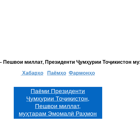
 – Пешвои миллат, Президенти Ҷумҳурии Тоҷикистон м
Хабарҳо
Паёмҳо
Фармонҳо
Паёми Президенти
Ҷумҳурии Тоҷикистон,
Пешвои миллат,
муҳтарам Эмомалӣ Раҳмон