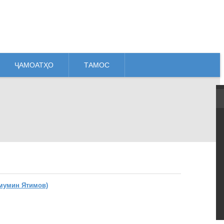
ҶАМОАТҲО
ТАМОС
мумин Ятимов)