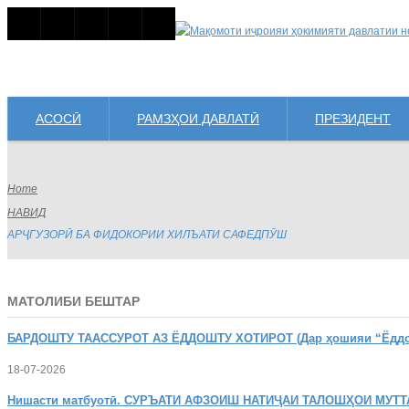
АСОСӢ
РАМЗҲОИ ДАВЛАТӢ
ПРЕЗИДЕНТ
Home
НАВИД
АРҶГУЗОРӢ БА ФИДОКОРИИ ХИЛЪАТИ САФЕДПӮШ
МАТОЛИБИ БЕШТАР
БАРДОШТУ
ТААССУРОТ АЗ ЁДДОШТУ ХОТИРОТ (Дар ҳошияи “Ёддошт
18-07-2026
Нишасти
матбуотӣ. СУРЪАТИ АФЗОИШ НАТИҶАИ ТАЛОШҲОИ МУТТ