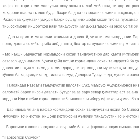
ҳифзи он кори хеле масъулиятноку заҳматталаб мебошад, ки дар ин ра
хоҳарони шафқат калон буда, баҳри ба даст овардани солимии шаҳрвандо
Раҳмон ва ҳукумати ҷумҳурӣ баҳри рушду инкишофи соҳаи тиб ва пурсама
тиб, сохтмони иншоотҳои нави тандурустӣ, муҷаҳҳазгардонии онҳо бо таҷҳ
Дар мақомоти маҳаллии ҳокимияти давлатӣ, ҷиҳати амалигардонии Барн
пешқадам ва соҳибтаҷриба зиёд гашта, беҳтар намудани солимии ҷамъият
- Мо нақши барҷастаи кормандони соҳаи тандурустиро дар ҳаёти иҷтимои
сазовор қадр намоем. Ҷоизи қайд аст, ки кормандони соҳаи тандурустӣ ба 
давлатии ноҳия эътимоди комил дорад, ки кормандони муассисаҳои танду
кӯшиш ба харҷ медиҳанд, - илова намуд, Дилором Турсунзода, муовини раи
Намояндаи Раёсати тандурустии вилояти Суғд Маъруф Абдураҳмонов низ н
саломатӣ барои инсон давлати бузург ва аз зару зевар қиматтар аст ва а
кардани Иди касбии кормандони тиб нишони эътибору ифтихори ҷомеа ба о
Дар идома якчанд нафар кормандони соҳаи тандурустии ноҳия бо Сипосн
Ҷумҳурии Тоҷикистон, нишони ифтихории Аълочии тандурустии Тоҷикистон 
Барномаи калони фарҳангии аз ҷониби бахши фарҳанги ноҳия омодагарди
“Парвозгоҳи бузугон”