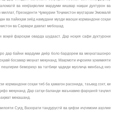
саломатӣ ва некӯаҳволии мардуми кишвар нақши духтурон ва
и миллат, Президенти Ҷумҳурии Тоҷикистон муҳтарам Эмомалӣ
ҷан ва пайиҳам зиёд намудани музди маоши кормандони соҳаи
икистон ва Сарвари давлат мебошад.
 воқеӣ фароҳам оварда шудааст. Дар ноҳия сафи духтурони
онро дар байни мардуми диёр боло бардорем ва меҳнаташонро
 соҳавӣ босамар меҳнат мекунанд. Мақомоти иҷроияи ҳокимияти
, пешгирии бемориҳо ва татбиқи ҷадиди муолиҷа минбаъд низ
кормандони соҳаи тиб ба ҳамагон расонида, таъкид сохт, ки
ӣ ҳифз мекунанд. Дар сатҳи баланди маънавию фарҳангӣ таҷлил
заҳмат мекашанд.
лояти Суғд, Вазорати тандурустӣ ва ҳифзи иҷтимоии аҳолии