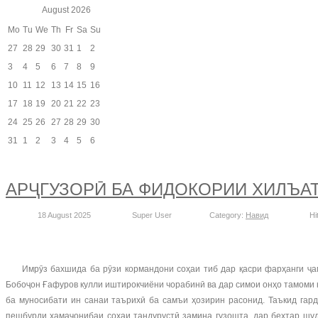
August
2026
Mo
Tu
We
Th
Fr
Sa
Su
27
28
29
30
31
1
2
3
4
5
6
7
8
9
10
11
12
13
14
15
16
17
18
19
20
21
22
23
24
25
26
27
28
29
30
31
1
2
3
4
5
6
АРҶГУЗОРӢ БА ФИДОКОРИИ ХИЛЪА
18 August 2025
Super User
Category:
Навид
Hi
Имрӯз бахшида ба рӯзи кормандони соҳаи тиб дар қасри фарҳанги ҷамо
Бобоҷон Ғафуров кулли иштирокчиёни чорабинӣ ва дар симои онҳо тамоми 
ба муносибати ин санаи таърихӣ ба самъи ҳозирин расонид. Таъкид гард
пешбурди ҳамаҷонибаи соҳаи тандурустӣ замина гузошта, дар беҳтар шу