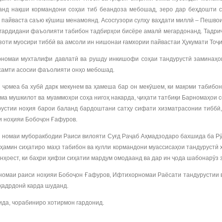
ванд нақши кормандони соҳаи тиб беандоза мебошад, зеро дар беҳдошти 
н пайваста саъю кӯшиш менамоянд. Асосгузори сулҳу ваҳдати миллӣ – Пешво
р гардидани фаъолияти табибон тадбирҳои бисёре амалӣ мегардонанд. Тадри
изоти муосири тиббӣ ва амсоли ин нишонаи ғамхории пайвастаи Ҳукумати Тоҷ
омаи мухталифи давлатӣ ва рушду инкишофи соҳаи тандурустӣ заминаҳои
 самти асосии фаъолияти онҳо мебошад.
и ҷомеа ба хубӣ дарк мекунем ва ҳамеша бар он мекӯшем, ки мақоми табиб
ҳама мушкилот ва муаммоҳои соҳа нигоҳ накарда, ҷиҳати татбиқи Барномаҳои
рустии ноҳия барои баланд бардоштани сатҳу сифати хизматрасонии тиббӣ
си ноҳияи Бобоҷон Ғафуров.
омаи муборакбодии Раиси вилояти Суғд Раҷаб Аҳмадзодаро бахшида ба Рӯзи 
на ҳамин сиҳатиро маҳз табибон ва кулли кормандони муассисаҳои тандуруст
нҳоест, ки баҳри ҳифзи сиҳатии мардум омодаанд ва дар ин ҷода шабонарӯз 
омаи раиси ноҳияи Бобоҷон Ғафуров, Ифтихорномаи Раёсати тандурустии ви
қадрдонӣ карда шуданд.
да, чорабиниро хотирмон гардонид.