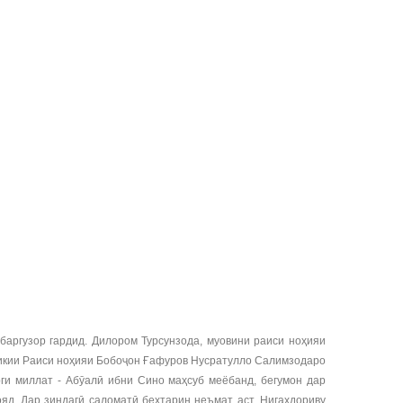
ргузор гардид. Дилором Турсунзода, муовини раиси ноҳияи
брикии Раиси ноҳияи Бобоҷон Ғафуров Нусратулло Салимзодаро
рги миллат - Абӯалӣ ибни Сино маҳсуб меёбанд, бегумон дар
д. Дар зиндагӣ саломатӣ беҳтарин неъмат аст. Нигаҳдориву