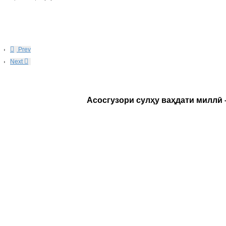
Prev
Next
Асосгузори сулҳу ваҳдати миллӣ