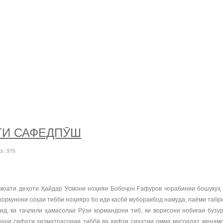
ТИ САФЕДПӮШ
ts: 976
ати деҳоти Ҳайдар Усмони ноҳияи Бобоҷон Ғафуров чорабинии бошукуҳ ба
коркунони соҳаи тибби ноҳияро бо иди касбӣ муборакбод намуда, паёми та
ид, ки таҷлили ҳамасолаи Рӯзи кормандони тиб, ки ворисони нобиғаи бузу
дани сифати хизматрасонии тиббӣ ва ҳифзи сиҳатии омма мусоидат менамоя