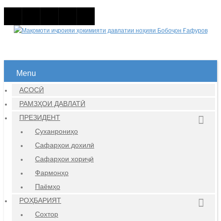
Menu
АСОСӢ
РАМЗҲОИ ДАВЛАТӢ
ПРЕЗИДЕНТ
Суханрониҳо
Сафарҳои дохилӣ
Сафарҳои хориҷӣ
Фармонҳо
Паёмҳо
РОҲБАРИЯТ
Сохтор