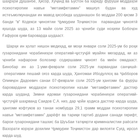
шаҳрҳои Душанбе, Ҳисор, Хуҷанд ва Бӯстон ба хариду фурӯши моддаҳои
психотиропии навъи “метамфетамин” машғул будан ва худ
истеъмолкунандаи ин мавод ҳисобида шуданашон бо моддаи 200 қисми 3
банди “в” Кодекси ҷиноятии Ҷумҳурии Тоҷикистон парвандаи ҷиноятӣ
кушода шуда, аз 13 майи соли 2025 аз ҷониби суди ноҳияи Бобоҷон
Ғафуров ҳукм бароварда шудааст.
Шарҳи ин ҳолат нишон медиҳад, ки моҳи январи соли 2025-ум бо роҳи
гузаронидани чорабиниҳои оперативӣ-ҷустуҷӯӣ муайян мегардад, ки аз
ҷониби нафарони болозикр содиршавии ҷиноят ба миён омадааст.
Бинобар ин аз 1-уми-феврали соли 2025-ум парвандаи санҷишӣ-
оперативии пешакӣ оғоз карда шуда, Ҳангомаи Ибодуллоҳ ва Ҷабборов
Олимҷон Дадоевич санаи 07-феврали соли 2025-ум ҳангоми ба фурӯш
баровардани моддаҳои психотиропии наъви “метамфетамин” дастгир
карда шуданд. Зимни идомаи гузаронидани чорабиниҳои оперативӣ-
ҷустуҷӯӣ шаҳрванд Саидов С.А. низ, дар ҷойи ҳодиса дастгир карда шуда,
ҳангоми кофтуков аз танаи номбурда 29,1 грамм моддаи психотиропии
навъи “метамфетамин” дарёфт ва тариқи тартиб додани санади гирифт,
барои гузаронидани ташхис ба Шуъбаи татқиқоти криминалистии раёсати
Вазорати корҳои дохилии Ҷумҳурии Тоҷикистон дар вилояти Суғд, ирсол
карда шуд.