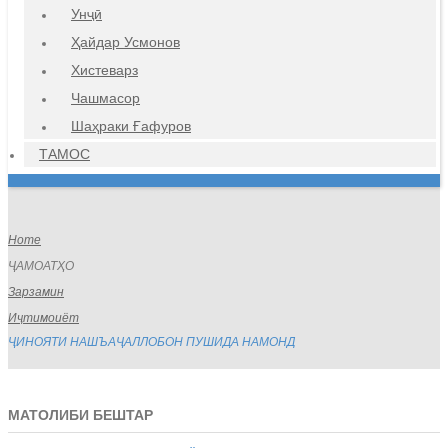
Унҷӣ
Ҳайдар Усмонов
Хистеварз
Чашмасор
Шаҳраки Ғафуров
ТАМОС
Home
ҶАМОАТҲО
Зарзамин
Иҷтимоиёт
ҶИНОЯТИ НАШЪАҶАЛЛОБОН ПУШИДА НАМОНД
МАТОЛИБИ БЕШТАР