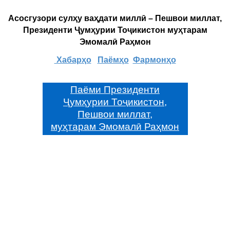
Асосгузори сулҳу ваҳдати миллӣ – Пешвои миллат,
Президенти Ҷумҳурии Тоҷикистон муҳтарам
Эмомалӣ Раҳмон
Хабарҳо
Паёмҳо
Фармонҳо
Паёми Президенти
Ҷумҳурии Тоҷикистон,
Пешвои миллат,
муҳтарам Эмомалӣ Раҳмон