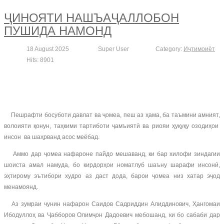
ҶИНОЯТИ НАШЪАҶАЛЛОБОН
ПУШИДА НАМОНД
18 August 2025
Super User
Category:
Иҷтимоиёт
Hits: 8901
Пешрафти босуботи давлат ва ҷомеа, пеш аз ҳама, ба таъмини амният,
волоияти қонун, таҳкими тартиботи ҷамъиятӣ ва риояи ҳуқуқу озодиҳои
инсон ва шаҳрванд асос меёбад.
Аммо дар ҷомеа нафароне пайдо мешаванд, ки бар хилофи зиндагии
шоиста амал намуда, бо кирдорҳои номатлуб шаъну шарафи инсонӣ,
эҳтирому эътибори худро аз даст дода, барои ҷомеа низ хатар эҷод
менамоянд.
Аз зумраи чунин нафарон Саидов Садриддин Алиддинович, Ҳангомаи
Ибодуллоҳ ва Ҷабборов Олимҷон Дадоевич мебошанд, ки бо сабаби дар