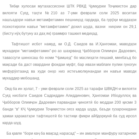
Тибқи хулосаи мутахассисони ШТК РВКД Ҷумҳурии Тоҷикистон дар
вилояти Суғд, таҳти №210 аз 7-уми феврали соли 2025 воситаи
нашъадори навъи метамфетамин пешниҳод гардида, ба гурӯҳи моддаҳои
психотиропи навъи “метамфетамин” дохил шуда, вазни ниҳоии он 29,1
(бисту нӯҳ бутуну аз даҳ як) граммро ташкил медиҳад.
Тафтишот исбот намуд, ки О.Д. Саидов ва И.Ҳангомаи, маводҳои
мухадири “метамфетамин”-ро аз шаҳрванд Ҷабборов Олимҷон Дадоевич,
тавассути шиносаш бо номи “Ҷамшед” бо маслиҳати пешакӣ, минбаъд бо
мақсади ба даст овардани фоидаи муфт, бар ивази маблағи пулии гуногун
мефурӯхтаанд ва худи онҳо низ истеъмолкунандаи ин навъи маводи
мухаддир мебошанд.
Оид ба ин ҳолат, 7 - уми феврали соли 2025 аз тарафи ШВКДН-и вилояти
Суғд нисбати Саидов Садриддин Алиддинович, Ҳангомаи Ибодуллоҳ ва
Ҷабборов Олимҷон Дадоевич парвандаи ҷиноятӣ бо моддаи 200 қисми 3
банди “в” КҶ Ҷумҳурии Тоҷикистон оғоз карда шуда, баъди гузаронидани
ҳамаи ҳаракатҳои тафтишотӣ бо тастиқи фикри айбдоркунӣ ба суд ирсол
карда шуд.
Ба қавле “бори каҷ ба мақсад нарасад” – ин амалҳои манфуру хатарноки