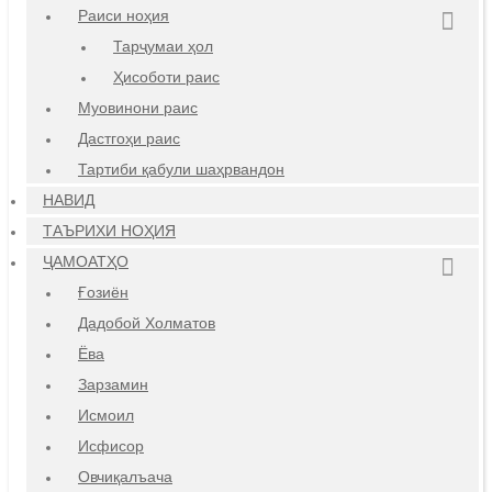
Раиси ноҳия
Тарҷумаи ҳол
Ҳисоботи раис
Муовинони раис
Дастгоҳи раис
Тартиби қабули шаҳрвандон
НАВИД
ТАЪРИХИ НОҲИЯ
ҶАМОАТҲО
Ғозиён
Дадобой Холматов
Ёва
Зарзамин
Исмоил
Исфисор
Овчиқалъача