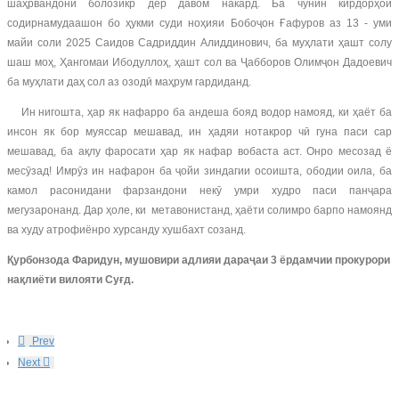
шаҳрвандони болозикр дер давом накард. Ба чунин кирдорҳои
содирнамудаашон бо ҳукми суди ноҳияи Бобоҷон Ғафуров аз 13 - уми
майи соли 2025 Саидов Садриддин Алиддинович, ба муҳлати ҳашт солу
шаш моҳ, Ҳангомаи Ибодуллоҳ, ҳашт сол ва Ҷабборов Олимҷон Дадоевич
ба муҳлати даҳ сол аз озодӣ маҳрум гардиданд.
Ин нигошта, ҳар як нафарро ба андеша бояд водор намояд, ки ҳаёт ба
инсон як бор муяссар мешавад, ин ҳадяи нотакрор чӣ гуна паси сар
мешавад, ба ақлу фаросати ҳар як нафар вобаста аст. Онро месозад ё
месӯзад! Имрӯз ин нафарон ба ҷойи зиндагии осоишта, ободии оила, ба
камол расонидани фарзандони некӯ умри худро паси панҷара
мегузаронанд. Дар ҳоле, ки метавонистанд, ҳаёти солимро барпо намоянд
ва худу атрофиёнро хурсанду хушбахт созанд.
Қурбонзода Фаридун, мушовири адлияи дараҷаи 3 ёрдамчии прокурори
нақлиёти вилояти Суғд.
Prev
Next