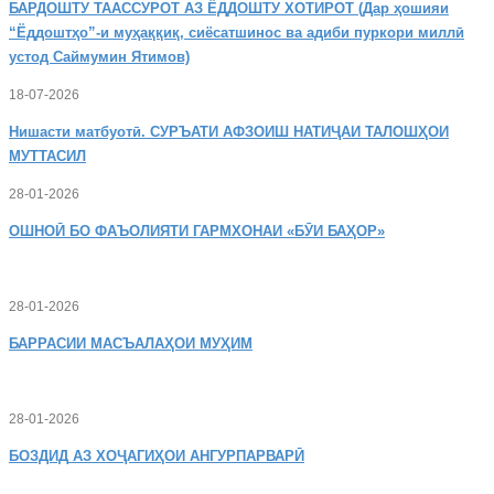
БАРДОШТУ
ТААССУРОТ АЗ ЁДДОШТУ ХОТИРОТ (Дар ҳошияи
“Ёддоштҳо”-и муҳаққиқ, сиёсатшинос ва адиби пуркори миллӣ
устод Саймумин Ятимов)
18-07-2026
Нишасти
матбуотӣ. СУРЪАТИ АФЗОИШ НАТИҶАИ ТАЛОШҲОИ
МУТТАСИЛ
28-01-2026
ОШНОӢ
БО ФАЪОЛИЯТИ ГАРМХОНАИ «БӮИ БАҲОР»
28-01-2026
БАРРАСИИ МАСЪАЛАҲОИ МУҲИМ
28-01-2026
БОЗДИД
АЗ ХОҶАГИҲОИ АНГУРПАРВАРӢ