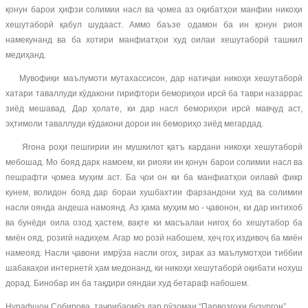
қонун барои ҳифзи солимии насл ва ҷомеа аз оқибатҳои манфии никоҳи
хешутаборӣ қабул шудааст. Аммо баъзе одамон ба ин қонун риоя
намекунанд ва ба хотири манфиатҳои худ оилаи хешутаборӣ ташкил
медиҳанд.
Мувофиқи маълумоти мутахассисон, дар натиҷаи никоҳи хешутаборӣ
хатари таваллуди кӯдакони гирифтори бемориҳои ирсӣ ба таври назаррас
зиёд мешавад. Дар ҳолате, ки дар насл бемориҳои ирсӣ мавҷуд аст,
эҳтимоли таваллуди кӯдакони дорои ин бемориҳо зиёд мегардад.
Ягона роҳи пешгирии ин мушкилот қатъ кардани никоҳи хешутаборӣ
мебошад. Мо бояд дарк намоем, ки риояи ин қонун барои солимии насл ва
пешрафти ҷомеа муҳим аст. Ба ҷои он ки ба манфиатҳои оилавӣ фикр
кунем, волидон бояд дар бораи хушбахтии фарзандони худ ва солимии
насли оянда андеша намоянд. Аз ҳама муҳим мо - ҷавонон, ки дар интихоб
ва бунёди оила озод ҳастем, вақте ки масъалаи нигоҳ бо хешутабор ба
миён ояд, розигӣ надиҳем. Агар мо розӣ набошем, ҳеҷ гоҳ издивоҷ ба миён
намеояд. Насли ҷавони имрӯза насли огоҳ, зирак аз маълумотҳои тиббии
шабакаҳои интернетӣ ҳам медонанд, ки никоҳи хешутаборӣ оқибати нохуш
дорад. Бинобар ин ба тақдири ояндаи худ бетараф набошем.
Нурафшон Собирова, таҷрибаомӯз дар рӯзомаи “Парвозгоҳи бузургон”