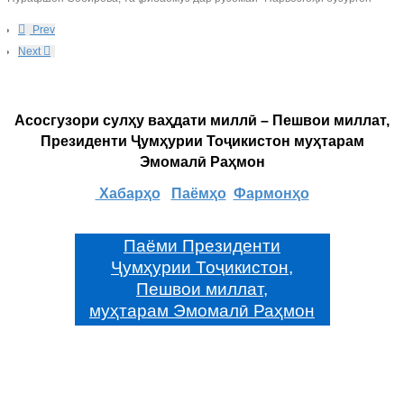
Prev
Next
Асосгузори сулҳу ваҳдати миллӣ – Пешвои миллат,
Президенти Ҷумҳурии Тоҷикистон муҳтарам
Эмомалӣ Раҳмон
Хабарҳо
Паёмҳо
Фармонҳо
Паёми Президенти
Ҷумҳурии Тоҷикистон,
Пешвои миллат,
муҳтарам Эмомалӣ Раҳмон