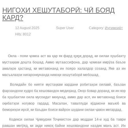
НИГОҲИ ХЕШУТАБОРӢ: ЧӢ БОЯД
КАРД?
12 August 2025
Super User
Category:
Иҷтимоиёт
Hits: 8012
Оила - пояи ҷомеа аст ва ҳар як фард ҳуқуқ дорад, ки оилаи хушбахту
мустаҳкам дошта бошад. Аммо мутаассифона, дар ҷомеаи имрӯза баъзе
амалҳое ҳастанд, ки метавонанд ин пояро халалдор созанд. Яке аз ин
масъалаҳои нигаронкунанда никоҳи хешутаборӣ мебошад.
Волидайн бо нияти мустаҳкам кардани робитаҳои оилавӣ, баъзан
фарзандони худро ба хешовандон медиҳанд. Онҳо бовар доранд, ки ин кор
ба хушбахтии оила мусоидат мекунад, аммо дар асл, ин метавонад боиси
оқибатҳои ногувор гардад. Масалан, таваллуди кӯдакони маъюб ва
бемориҳои ирсӣ, ки баъдан боиси вайрон шудани оилаи ҷавон мегардад.
Кодекси оилаи Ҷумҳурии Тоҷикистон дар моддаи 14-и худ ба таври
равшан мегӯяд, ки ақди никоҳ байни хешовандони наздик манъ аст. Ин