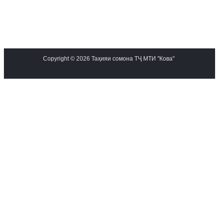
Copyright © 2026 Таҳияи сомона ТҶ МТИ "Кова"