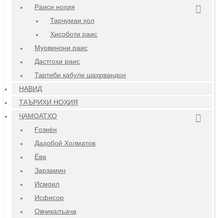
Раиси ноҳия
Тарҷумаи ҳол
Ҳисоботи раис
Муовинони раис
Дастгоҳи раис
Тартиби қабули шаҳрвандон
НАВИД
ТАЪРИХИ НОҲИЯ
ҶАМОАТҲО
Ғозиён
Дадобой Холматов
Ёва
Зарзамин
Исмоил
Исфисор
Овчиқалъача