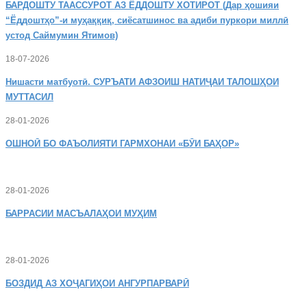
БАРДОШТУ
ТААССУРОТ АЗ ЁДДОШТУ ХОТИРОТ (Дар ҳошияи
“Ёддоштҳо”-и муҳаққиқ, сиёсатшинос ва адиби пуркори миллӣ
устод Саймумин Ятимов)
18-07-2026
Нишасти
матбуотӣ. СУРЪАТИ АФЗОИШ НАТИҶАИ ТАЛОШҲОИ
МУТТАСИЛ
28-01-2026
ОШНОӢ
БО ФАЪОЛИЯТИ ГАРМХОНАИ «БӮИ БАҲОР»
28-01-2026
БАРРАСИИ МАСЪАЛАҲОИ МУҲИМ
28-01-2026
БОЗДИД
АЗ ХОҶАГИҲОИ АНГУРПАРВАРӢ