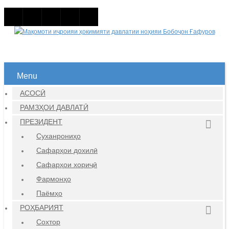
Menu
АСОСӢ
РАМЗҲОИ ДАВЛАТӢ
ПРЕЗИДЕНТ
Суханрониҳо
Сафарҳои дохилӣ
Сафарҳои хориҷӣ
Фармонҳо
Паёмҳо
РОҲБАРИЯТ
Сохтор