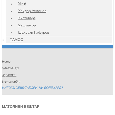
Унҷӣ
Ҳайдар Усмонов
Хистеварз
Чашмасор
Шаҳраки Ғафуров
ТАМОС
Home
ҶАМОАТҲО
Зарзамин
Иҷтимоиёт
НИГОҲИ ХЕШУТАБОРӢ: ЧӢ БОЯД КАРД?
МАТОЛИБИ БЕШТАР