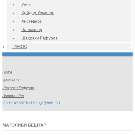
Унҷӣ
Ҳайдар Усмонов
Хистеварз
Чашмасор
Шаҳраки Ғафуров
ТАМОС
Home
ҶАМОАТҲО
Шаҳраки Ғафуров
Иҷтимоиёт
ҚОНУНИ МИЛЛӢ ВА ҲАДАФИ ОН
МАТОЛИБИ БЕШТАР