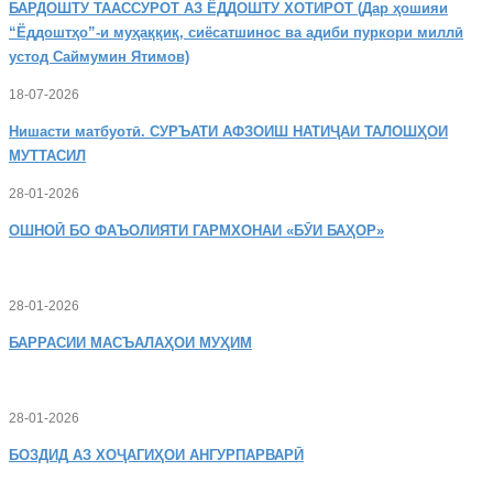
БАРДОШТУ
ТААССУРОТ АЗ ЁДДОШТУ ХОТИРОТ (Дар ҳошияи
“Ёддоштҳо”-и муҳаққиқ, сиёсатшинос ва адиби пуркори миллӣ
устод Саймумин Ятимов)
18-07-2026
Нишасти
матбуотӣ. СУРЪАТИ АФЗОИШ НАТИҶАИ ТАЛОШҲОИ
МУТТАСИЛ
28-01-2026
ОШНОӢ
БО ФАЪОЛИЯТИ ГАРМХОНАИ «БӮИ БАҲОР»
28-01-2026
БАРРАСИИ МАСЪАЛАҲОИ МУҲИМ
28-01-2026
БОЗДИД
АЗ ХОҶАГИҲОИ АНГУРПАРВАРӢ