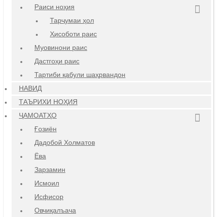
Раиси ноҳия
Тарҷумаи ҳол
Ҳисоботи раис
Муовинони раис
Дастгоҳи раис
Тартиби қабули шаҳрвандон
НАВИД
ТАЪРИХИ НОҲИЯ
ҶАМОАТҲО
Ғозиён
Дадобой Холматов
Ёва
Зарзамин
Исмоил
Исфисор
Овчиқалъача