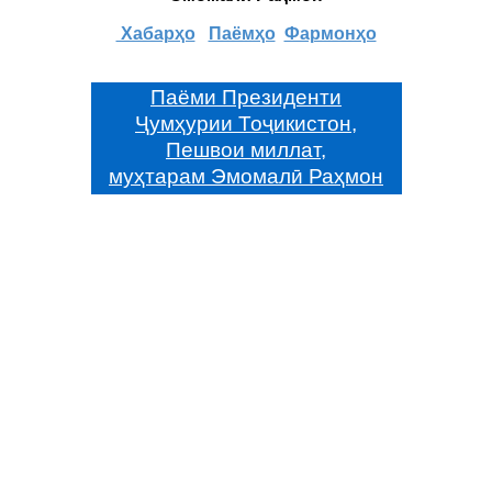
Хабарҳо
Паёмҳо
Фармонҳо
Паёми Президенти
Ҷумҳурии Тоҷикистон,
Пешвои миллат,
муҳтарам Эмомалӣ Раҳмон