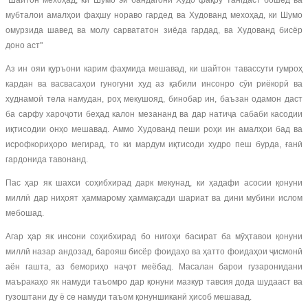
"Шайтон мехоҳад, ки Шумо эй бандагони Худо фақру тангдаст бошед ва
мубталои амалҳои фаҳшу нораво гардед ва Худованд мехоҳад, ки Шумо
омурзида шавед ва молу сарвататон зиёда гардад, ва Худованд бисёр
доно аст"
Аз ин ояи қуръони карим фаҳмида мешавад, ки шайтон тавассути гумроҳ
кардан ва васвасаҳои гуногуни худ аз қабили инсонро сӯи риёкорӣ ва
худнамоӣ тела намудан, роҳ мекушояд, бинобар ин, баъзан одамон даст
ба сарфу хароҷоти беҳад калон мезананд ва дар натиҷа сабаби касодии
иқтисодии онҳо мешавад. Аммо Худованд пеши роҳи ин амалҳои бад ва
исрофкориҳоро мегирад, то ки мардум иқтисоди худро пеш бурда, ғанӣ
гардонида тавонанд.
Пас ҳар як шахси соҳибхирад дарк мекунад, ки ҳадафи асосии қонуни
миллӣ дар ниҳоят ҳаммарому ҳаммақсади шариат ва дини мубини ислом
мебошад.
Агар ҳар як инсони соҳибхирад бо нигоҳи басират ба мӯҳтавои қонуни
миллӣ назар андозад, барояш бисёр фоидаҳо ва ҳатто фоидаҳои ҷисмонӣ
аён гашта, аз бемориҳо наҷот меёбад. Масалан барои гузаронидани
маъракаҳо як намуди таъомро дар қонуни мазкур тавсия дода шудааст ва
гузоштани ду ё се намуди таъом қонуншиканӣ ҳисоб мешавад.