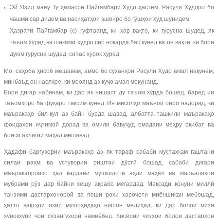
Эй Язид ману Ту ҳамасри Пайғамбари Худо ҳастем, Расули Худоро бо
чашми сар дидем ва насиҳатҳои эшонро бо гӯшҳои худ шунидем.
Ҳазрати Пайғамбар (с) гуфтаанд, ки ҳар вақто, ки гурусна шудед, як
таъом хӯред ва шиками худро сер нокарда бас кунед ва он вақте, ки бори
дуюм гурусна шудед, сипас хӯрок хуред.
Мо, саҳоба ҳисоб мешавем, аммо бо суханҳои Расули Худо амал накунем,
минбаъд он наслҳое, ки меоянд аз куҷо амал мекунанд.
Бори дигар набинам, ки дар як нишаст ду таъом хӯрда бошед, баред ин
таъомҳоро ба фуқаро тақсим кунед. Ин мисолҳо маънои онро надорад, ки
маъракаҳо бил-кул аз байн бурда шавад, албатта ташкили маъракаҳо
фоидаҳои иҷтимоӣ дорад ва омили бавуҷуд омадани меҳру оқибат ва
боиси аҳлигии маҳал мешавад.
Ҳадафи баргузории маъракаҳо аз як тараф сабаби мустаҳкам гаштани
силаи раҳм ва устувории риштаи дӯстӣ бошад, сабаби дигари
маъракаороиҳо ҳал кардани мушкилоти аҳли маҳал ва масъалаҳои
мубрами рӯз дар байни хешу ақрабо мегардад. Мақсади қонуни миллӣ
танзими дастархонороӣ ва пеши роҳи хароҷоти миёншикан мебошад,
ҳатто вақтҳои охир мушоҳидаҳо нишон медиҳад, ки дар болои мизи
хӯрокхурӣ ҷои сӯзангузорӣ намеёбед, бисёрии чизҳои болои дастархон