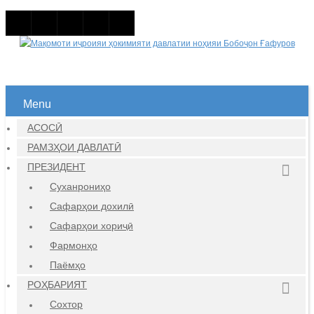
Menu
АСОСӢ
РАМЗҲОИ ДАВЛАТӢ
ПРЕЗИДЕНТ
Суханрониҳо
Сафарҳои дохилӣ
Сафарҳои хориҷӣ
Фармонҳо
Паёмҳо
РОҲБАРИЯТ
Сохтор