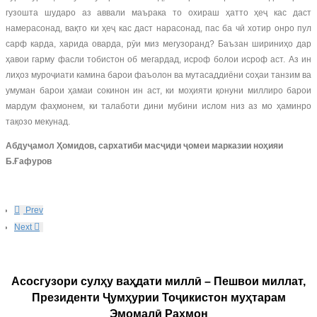
гузошта шударо аз аввали маърака то охираш ҳатто ҳеҷ кас даст
намерасонад, вақто ки ҳеҷ кас даст нарасонад, пас ба чӣ хотир онро пул
сарф карда, харида оварда, рӯи миз мегузоранд? Баъзан шириниҳо дар
ҳавои гарму фасли тобистон об мегардад, исроф болои исроф аст. Аз ин
лиҳоз муроҷиати камина барои фаъолон ва мутасаддиёни соҳаи танзим ва
умуман барои ҳамаи сокинон ин аст, ки моҳияти қонуни миллиро барои
мардум фаҳмонем, ки талаботи дини мубини ислом низ аз мо ҳаминро
тақозо мекунад.
Абдуҷамол Ҳомидов, сархатиби масҷиди ҷомеи марказии ноҳияи
Б.Ғафуров
Prev
Next
Асосгузори сулҳу ваҳдати миллӣ – Пешвои миллат,
Президенти Ҷумҳурии Тоҷикистон муҳтарам
Эмомалӣ Раҳмон