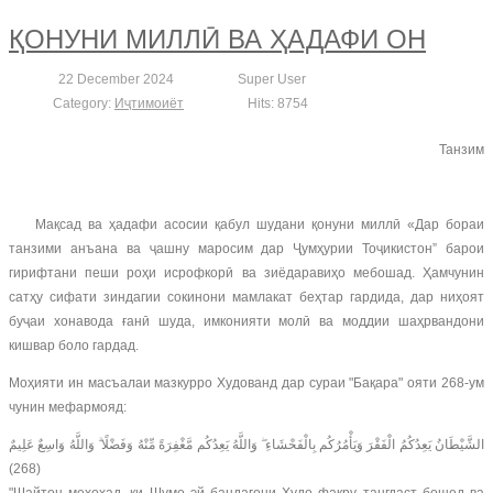
ҚОНУНИ МИЛЛӢ ВА ҲАДАФИ ОН
22 December 2024
Super User
Category:
Иҷтимоиёт
Hits: 8754
Танзим
Мақсад ва ҳадафи асосии қабул шудани қонуни миллӣ «Дар бораи
танзими анъана ва ҷашну маросим дар Ҷумҳурии Тоҷикистон” барои
гирифтани пеши роҳи исрофкорӣ ва зиёдаравиҳо мебошад. Ҳамчунин
сатҳу сифати зиндагии сокинони мамлакат беҳтар гардида, дар ниҳоят
буҷаи хонавода ғанӣ шуда, имконияти молӣ ва моддии шаҳрвандони
кишвар боло гардад.
Моҳияти ин масъалаи мазкурро Худованд дар сураи "Бақара" ояти 268-ум
чунин мефармояд:
الشَّيْطَانُ يَعِدُكُمُ الْفَقْرَ وَيَأْمُرُكُم بِالْفَحْشَاءِ ۖ وَاللَّهُ يَعِدُكُم مَّغْفِرَةً مِّنْهُ وَفَضْلًا ۗ وَاللَّهُ وَاسِعٌ عَلِيمٌ
(268)