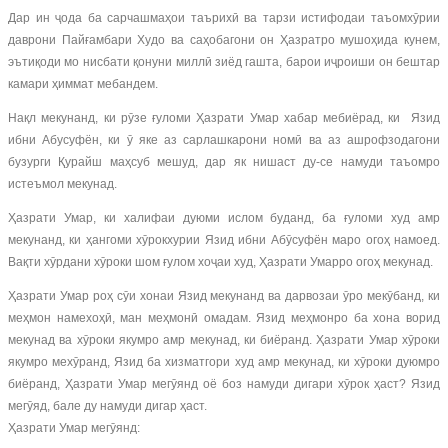
Дар ин ҷода ба сарчашмаҳои таърихӣ ва тарзи истифодаи таъомхӯрии
даврони Пайғамбари Худо ва саҳобагони он Ҳазратро мушоҳида кунем,
эътиқоди мо нисбати қонуни миллӣ зиёд гашта, барои иҷроиши он бештар
камари ҳиммат мебандем.
Нақл мекунанд, ки рӯзе ғуломи Ҳазрати Умар хабар мебиёрад, ки Язид
ибни Абусуфён, ки ӯ яке аз сарлашкарони номӣ ва аз ашрофзодагони
бузурги Қурайш маҳсуб мешуд, дар як нишаст ду-се намуди таъомро
истеъмол мекунад.
Ҳазрати Умар, ки халифаи дуюми ислом буданд, ба ғуломи худ амр
мекунанд, ки ҳангоми хӯрокхурии Язид ибни Абӯсуфён маро огоҳ намоед.
Вақти хӯрдани хӯроки шом ғулом хоҷаи худ, Ҳазрати Умарро огоҳ мекунад.
Ҳазрати Умар роҳ сӯи хонаи Язид мекунанд ва дарвозаи ӯро мекӯбанд, ки
меҳмон намехоҳӣ, ман меҳмонӣ омадам. Язид меҳмонро ба хона ворид
мекунад ва хӯроки якумро амр мекунад, ки биёранд. Ҳазрати Умар хӯроки
якумро мехӯранд, Язид ба хизматгори худ амр мекунад, ки хӯроки дуюмро
биёранд, Ҳазрати Умар мегӯянд оё боз намуди дигари хӯрок ҳаст? Язид
мегӯяд, бале ду намуди дигар ҳаст.
Ҳазрати Умар мегӯянд: