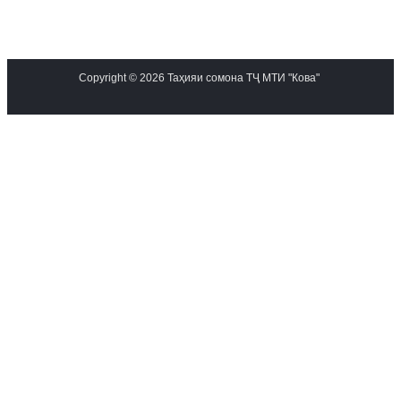
Copyright © 2026 Таҳияи сомона ТҶ МТИ "Кова"