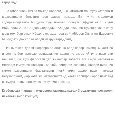
карда шуд.
Ба қавле “бори каҷ ба мақсад нарасад” – ин амалҳои манфуру хатарноки
шаҳрвандони болозикр дер давом накард. Ба чунин кирдорҳои
содирнамудаашон бо ҳукми суди ноҳияи Бобоҷон Ғафуров аз 13 - уми
майи соли 2025 Саидов Садриддин Алиддинович, ба муҳлати ҳашт солу
шаш моҳ, Ҳангомаи Ибодуллоҳ, ҳашт сол ва Ҷабборов Олимҷон Дадоевич
ба муҳлати даҳ сол аз озодӣ маҳрум гардиданд.
Ин нигошта, ҳар як нафарро ба андеша бояд водор намояд, ки ҳаёт ба
инсон як бор муяссар мешавад, ин ҳадяи нотакрор чӣ гуна паси сар
мешавад, ба ақлу фаросати ҳар як нафар вобаста аст. Онро месозад ё
месӯзад! Имрӯз ин нафарон ба ҷойи зиндагии осоишта, ободии оила, ба
камол расонидани фарзандони некӯ умри худро паси панҷара
мегузаронанд. Дар ҳоле, ки метавонистанд, ҳаёти солимро барпо намоянд
ва худу атрофиёнро хурсанду хушбахт созанд.
Қурбонзода Фаридун, мушовири адлияи дараҷаи 3 ёрдамчии прокурори
нақлиёти вилояти Суғд.