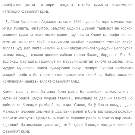
вазифаҳои устои таъмири таҷҳизот, котиби кумитаи комсомолии
иттиҳодия фаъолият кард.
Ҷаббор Ҷалолович Аҳмадов аз соли 1980 пурра ба кори комсомолию
ҳизбӣ гузашта, инстуктор, баъдтар мудири шуъбаи ташвиқот ва корҳои
мадании кумитаи комсомолии вилоят, мушовири Хонаи маорифи сиёсии
кумитаи вилоятии ҳизб, инструктори шуъбаи идеологии кумитаи ҳизби
вилоят буд. Дар мактаби олии ҳизбии шаҳри Мински Ҷумҳурии Белорусия
таҳсил намуда, савияи дониши сиёсии хешро баланд бардошт. Боз ба
зодгоҳаш баргашта, ташкилотчии масъули кумитаи вилоятии ҳизбӣ, чанд
муддат мушовири раиси Кумиҷроияи шаҳр, мудири шуъбаи иҷтимоию
маданӣ, робита бо ташкилотҳои ҷамъиятию сиёсӣ ва байналмилалии
Комиҷроияи маркази вилоят фаъолият бурд.
Ҳамин тавр, ӯ зина ба зина боло рафт. Ба вазифаи пурмасъулият –
муовини раиси шаҳри Хуҷанд таъинаш намуданд ва дар ин вазифа бо
қобилияти баланди роҳбарӣ кор кард. Сипас, ба ӯ бовар намуда, дар
Мақомоти иҷроияи ҳокимияти давлатии вилояти Суғд вазифаҳои роҳбари
Маркази матбуоти Ҳукумати вилоят ва муовини раиси вилоятро дар самти
идеологӣ ба зиммааш гузоштанд, ки бо ҳисси баланди масъулиятшиносӣ
фаъолият кард.