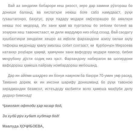
Вай аз зиндагии бобарори хеш ризост, зеро дар замини рӯзгораш бо
дониши баланд, ва хислатҳои некаш боғе сабз намудааст, руҳи
гузаштагонро, бахусус, руҳи падару модари омӯзгорашро бо амалҳои
некаш пос медорад. Ин зани қавӣ ва пурталош бо зебоии ботинӣ ва
зоҳирии хеш тавонистааст, ки дили мардумро низ обод созад. Вай саодату
хушбахтиҳои зиндагии хешро аз иқболи фарзандони азизу оилаи аҳлу
тифоқаш медонаду қавлу амалаш собит сохтааст, ки Қурбонҷон Мирзоева
натанҳо роҳбари ҳақиқӣ, ҳамчунин зани вафодору модари ғамхор, бибии
меҳрубону дӯсти содиқ низ ҳаст. Фарзандону наберагон ва шогирдони
вафодораш ҳамеша пайраву номбардораш мебошанд.
Дар ин айёми шаҳдрез ин бонуи накуном ба баҳори 70-умин умр расид.
Таманно дорем, ки ин инсони шарифу донишманд бо руҳи тавоною
хирадмандии беамсол, истеъдоду касбияти воло ҳамеша маҳбуби дилу
дидаҳо бимонад!
Ҷамолат офтоби ҳар назар бод,
Зи хубӣ рӯи хубат хубтар бод!
Мавлуда ҲОҶИБОЕВА,