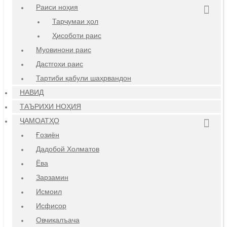
Раиси ноҳия
Тарҷумаи ҳол
Ҳисоботи раис
Муовинони раис
Дастгоҳи раис
Тартиби қабули шаҳрвандон
НАВИД
ТАЪРИХИ НОҲИЯ
ҶАМОАТҲО
Ғозиён
Дадобой Холматов
Ёва
Зарзамин
Исмоил
Исфисор
Овчиқалъача