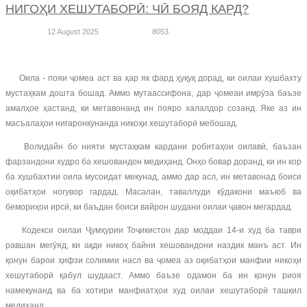
НИГОҲИ ХЕШУТАБОРӢ: ЧӢ БОЯД КАРД?
12 August 2025
8053
Оила - пояи ҷомеа аст ва ҳар як фард ҳуқуқ дорад, ки оилаи хушбахту
мустаҳкам дошта бошад. Аммо мутаассифона, дар ҷомеаи имрӯза баъзе
амалҳое ҳастанд, ки метавонанд ин пояро халалдор созанд. Яке аз ин
масъалаҳои нигаронкунанда никоҳи хешутаборӣ мебошад.
Волидайн бо нияти мустаҳкам кардани робитаҳои оилавӣ, баъзан
фарзандони худро ба хешовандон медиҳанд. Онҳо бовар доранд, ки ин кор
ба хушбахтии оила мусоидат мекунад, аммо дар асл, ин метавонад боиси
оқибатҳои ногувор гардад. Масалан, таваллуди кӯдакони маъюб ва
бемориҳои ирсӣ, ки баъдан боиси вайрон шудани оилаи ҷавон мегардад.
Кодекси оилаи Ҷумҳурии Тоҷикистон дар моддаи 14-и худ ба таври
равшан мегӯяд, ки ақди никоҳ байни хешовандони наздик манъ аст. Ин
қонун барои ҳифзи солимии насл ва ҷомеа аз оқибатҳои манфии никоҳи
хешутаборӣ қабул шудааст. Аммо баъзе одамон ба ин қонун риоя
намекунанд ва ба хотири манфиатҳои худ оилаи хешутаборӣ ташкил
медиҳанд.