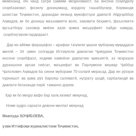
мемонанд. Ин чанд сатри самимӣ меҳрномаест, ба инсони соҳибдилу
соҳибзаковат, фозилу донишманд, кордону ташаббускор, Корманди
шоистаи Тоҷикистон, дорандаи якчанд мукофотҳои давлатӣ Абдуҷаббор
Аҳмадов, ки бо донишу маънавияти воло, заковати беҳамто, фаъолияти
вусъатбору сазовор миёни аҳли ҷомеа маъруфият пайдо намуда,
соҳибэҳтиром гардидааст.
Дар ин айёми фараҳафзо – арафаи таҷлили ҷашни мубораку муқаддаси
миллӣ – 34 -умин солгарди Истиқлоли давлатии Ҷумҳурии Тоҷикистон
инсони соҳибфазл, ходими намоёни давлатию ҷамъиятӣ, аз чеҳраҳои
дурахшони арсаи сиёсат, маърифат ва Парлумони кишвар Ҷаббор
Ҷалолович Аҳмадов ба синни мубораки 70-солагӣ мерасад. Дар ин рӯзҳои
пурнишот ва ҳама рӯз барояш саломатӣ, нусрату шодӣ, сарбаландӣ ва
давлати бегазанди пирӣ таманно дорем.
Ҳар ки бо меҳру вафо бар халқ хизмат мекунад,
Номи худро сархати девони миллат мекунад
Мавлуда ҲОҶИБОЕВА,
узви Иттифоқи журналистони Тоҷикистон,