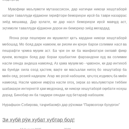
Мувофиқи маълумоти мутахассисон, дар натиҷаи никоҳи хешутаборӣ
хатари таваллуди кӯдакони гирифтори бемориҳои ирсӣ ба таври назаррас
зиёд мешавад. Дар ҳолате, ки дар насл бемориҳои ирсӣ мавҷуд аст,
эҳтимоли таваллуди кӯдакони дорои ин бемориҳо зиёд мегардад.
Ягона роҳи пешгирии ин мушкилот қатъ кардани никоҳи хешутаборӣ
мебошад. Мо бояд дарк намоем, ки риояи ин қонун барои солимии насл ва
пешрафти ҷомеа муҳим аст. Ба ҷои он ки ба манфиатҳои оилавӣ фикр
кунем, волидон бояд дар бораи хушбахтии фарзандони худ ва солимии
насли оянда андеша намоянд. Аз ҳама муҳим мо - ҷавонон, ки дар интихоб
ва бунёди оила озод ҳастем, вақте ки масъалаи нигоҳ бо хешутабор ба
миён ояд, розигӣ надиҳем. Агар мо розӣ набошем, ҳеҷ гоҳ издивоҷ ба миён
намеояд. Насли ҷавони имрӯза насли огоҳ, зирак аз маълумотҳои тиббии
шабакаҳои интернетӣ ҳам медонанд, ки никоҳи хешутаборӣ оқибати нохуш
дорад. Бинобар ин ба тақдири ояндаи худ бетараф набошем.
Нурафшон Собирова, таҷрибаомӯз дар рӯзомаи “Парвозгоҳи бузургон”
Зи хубӣ рӯи хубат хубтар бод!