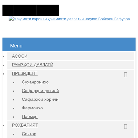
Menu
АСОСӢ
РАМЗҲОИ ДАВЛАТӢ
ПРЕЗИДЕНТ
Суханрониҳо
Сафарҳои дохилӣ
Сафарҳои хориҷӣ
Фармонҳо
Паёмҳо
РОҲБАРИЯТ
Сохтор