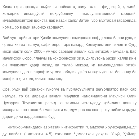
Хизматҳои арзанда, омӯзиши пайваста, азму талош, фидокорӣ, ҳалимӣ,
хоксорию инсондӯстӣ, меҳрубониву масъулиятшиносӣ, кордонӣ,
муваффақиятҳои шоиста дар назди халқу Ватан ӯро муҳтарам гардонида,
номашро вирди забонҳо кардааст.
Вай чун тарбиятгари Ҳизби коммунист содиқонаю софдилона барои рушди
ҷомеа хизмат намуд, сафи онро тарк накард. Коммунистони вилояти Суғд
моҳи марти соли 2000 - ум ӯро сарвари аввали худ интихоб намуданд. Дар
маҷлисҳои бюро, пленум ва конфронсҳои ҳизб дилсӯзона баҳри ҳалли ин ё
он мушкилот ҳарф мезад ва талаб мекард, ки намояндагони ҳизби
коммунист дар пешрафти ҷомеа, ободии диёр мавқеъ дошта бошанду ба
манфиатҳои халқ хизмат намоянд.
Оре, худи вай зинаҳои гуногун ва пурмасъулияти фаъолиятро паси сар
намуда, то ба дараҷаи вакили Маҷлиси намояндагони Маҷлиси Олии
Ҷумҳурии Тоҷикистон расид ва тамоми истеъдоду қобилият донишу
маҳораташро танҳо ба манфиати мардум равона сохт, розу ниёзи мардум,
дарди дили дардошнояш буд.
Интихобкунандагон аз ҳавзаи интихоботии “Саидхоҷа Ӯрунхоҷаев,№15”
ду навбат ( даъвати 4-5) сокинони Ҷамоатҳои деҳоти Унҷӣ, Ҳайдар