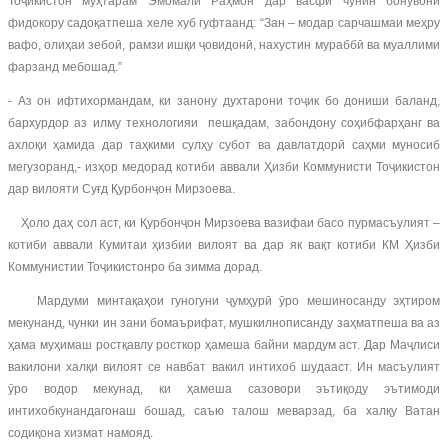
Тоҷикистон муҳтарам Эмомалӣ Раҳмон дар васфи чунин бонувони
фидокору садоқатпеша хеле хуб гуфтаанд: “Зан – модар сарчашмаи меҳру
вафо, олиҳаи зебоӣ, рамзи ишқи ҷовидонӣ, нахустин мураббӣ ва муаллими
фарзанд мебошад.”
- Аз он ифтихормандам, ки занону духтарони тоҷик бо дониши баланд,
бархурдор аз илму технологияи пешқадам, забондону соҳибфарҳанг ва
ахлоқи ҳамида дар таҳкими сулҳу субот ва давлатдорӣ саҳми муносиб
мегузоранд,- изҳор медорад котиби аввали Ҳизби Коммунисти Тоҷикистон
дар вилояти Суғд Қурбонҷон Мирзоева.
Ҳоло даҳ сол аст, ки Қурбонҷон Мирзоева вазифаи басо пурмасъулият –
котиби аввали Кумитаи ҳизбии вилоят ва дар як вақт котиби КМ Ҳизби
Коммунистии Тоҷикистонро ба зимма дорад.
Мардуми минтақаҳои гуногуни ҷумҳурӣ ӯро мешиносанду эҳтиром
мекунанд, чунки ин зани бомаърифат, мушкилнописанду заҳматпеша ва аз
ҳама муҳимаш ростқавлу росткор ҳамеша байни мардум аст. Дар Маҷлиси
вакилони халқи вилоят се навбат вакил интихоб шудааст. Ин масъулият
ӯро водор мекунад, ки ҳамеша сазовори эътиқоду эътимоди
интихобкунандагонаш бошад, саъю талош меварзад, ба халқу Ватан
содиқона хизмат намояд.