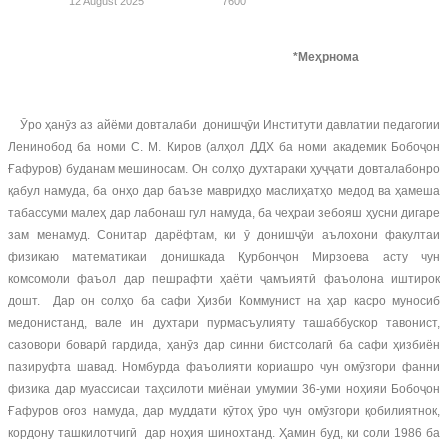
12 August 2025
7600
*Меҳрнома
Ӯро ҳанӯз аз айёми довталаби донишҷӯи Институти давлатии педагогии
Ленинобод ба номи С. М. Киров (алҳол ДДХ ба номи академик Бобоҷон
Ғафуров) буданам мешиносам. Он солҳо духтараки ҳуҷҷати довталабонро
қабул намуда, ба онҳо дар баъзе мавридҳо маслиҳатҳо медод ва ҳамеша
табассуми малеҳ дар лабонаш гул намуда, ба чеҳраи зебояш ҳусни дигаре
зам менамуд. Сонитар дарёфтам, ки ӯ донишҷӯи аълохони факултаи
физикаю математикаи донишкада Қурбонҷон Мирзоева асту чун
комсомоли фаъол дар пешрафти ҳаёти ҷамъиятӣ фаъолона иштирок
дошт. Дар он солҳо ба сафи Ҳизби Коммунист на ҳар касро муносиб
медонистанд, вале ин духтари пурмасъулияту ташаббускор тавонист,
сазовори боварӣ гардида, ҳанӯз дар синни бистсолагӣ ба сафи ҳизбиён
пазируфта шавад. Номбурда фаъолияти кориашро чун омӯзгори фанни
физика дар муассисаи таҳсилоти миёнаи умумии 36-уми ноҳияи Бобоҷон
Ғафуров оғоз намуда, дар муддати кӯтоҳ ӯро чун омӯзгори қобилиятнок,
кордону ташкилотчигӣ дар ноҳия шинохтанд. Ҳамин буд, ки соли 1986 ба