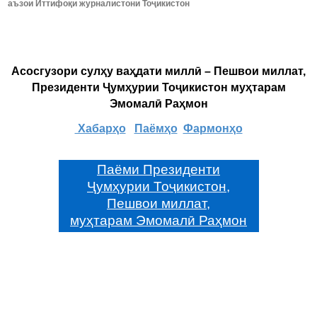
аъзои Иттифоқи журналистони Тоҷикистон
Асосгузори сулҳу ваҳдати миллӣ – Пешвои миллат,
Президенти Ҷумҳурии Тоҷикистон муҳтарам
Эмомалӣ Раҳмон
Хабарҳо
Паёмҳо
Фармонҳо
Паёми Президенти
Ҷумҳурии Тоҷикистон,
Пешвои миллат,
муҳтарам Эмомалӣ Раҳмон