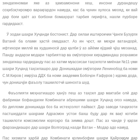
зиндагиномаи яке аз ҳамзамонони хеш, инсони дурандешу
соҳибэҳтиромро варақгардон намуда, кас ба чунин хулоса меояд, ки вай
дар боғи ҳаёт аз боғбони бомаҳорат тарбия гирифта, нахли пурборе
гардидааст.
Ӯ зодаи шаҳри Хуҷанди бостонист. Дар оилаи иштирокчии Ҷанги Бузурги
Ватанӣ ба олами ҳастӣ омадааст. Аз ин ҷост, ки меҳри ватандорӣ,
ифтихори миллӣ ва худшиносӣ дар қалби ӯ аз айёми кӯдакӣ ҷӯш мезанад.
Панду андарзи модари тарбиятгар ва омӯзгорони хирадмандаш роҳнамои
зиндагиаш гардиданду пас аз хатми муассисаи таҳсилоти миёнаи №11-уми
шаҳри Хуҷанд таҳсилашро дар Донишкадаи омӯзгории Ленинобод ба номи
С.М.Киров ( имрӯза ДДХ ба номи академик Бобоҷон Ғафуров ) идома дода,
чун донишҷӯи фаъолу ташкилотчӣ шинохта шуд.
Фаъолияти меҳнатиашро ҳанӯз пеш аз таҳсил дар мактаби олӣ дар
фабрикаи бофандагии Комбинати абрешими шаҳри Хуҷанд оғоз намуда,
бо дипломи донишкада боз ба истеҳсолот пайваст. Дар заводи таҷҳизоти
пастшиддати шаҳраки Адрасмон устои бахш буду дар як вақт котиби
ташкилоти комсомолии коргоҳро ба зимма дошт. Пас аз чанде ӯ қарзи
фарзандиашро дар шаҳри Волгоград назди Ватан – Модар адо намуд.
Пас хизмати ҳарбӣ дар Комбинати қолинбофии шаҳри Қайроққум дар