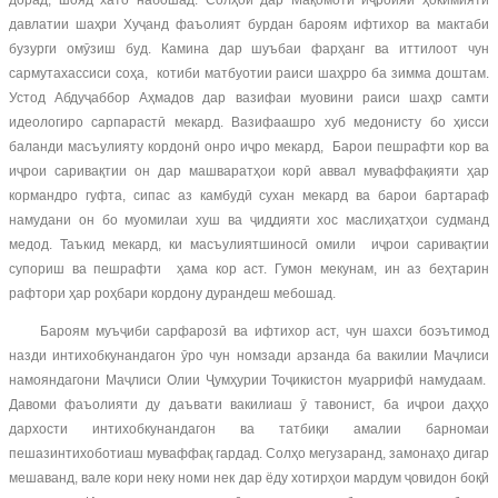
дорад, шояд хато набошад. Солҳои дар Мақомоти иҷроияи ҳокимияти
давлатии шаҳри Хуҷанд фаъолият бурдан бароям ифтихор ва мактаби
бузурги омӯзиш буд. Камина дар шуъбаи фарҳанг ва иттилоот чун
сармутахассиси соҳа, котиби матбуотии раиси шаҳрро ба зимма доштам.
Устод Абдуҷаббор Аҳмадов дар вазифаи муовини раиси шаҳр самти
идеологиро сарпарастӣ мекард. Вазифаашро хуб медонисту бо ҳисси
баланди масъулияту кордонӣ онро иҷро мекард, Барои пешрафти кор ва
иҷрои саривақтии он дар машваратҳои корӣ аввал муваффақияти ҳар
кормандро гуфта, сипас аз камбудӣ сухан мекард ва барои бартараф
намудани он бо муомилаи хуш ва ҷиддияти хос маслиҳатҳои судманд
медод. Таъкид мекард, ки масъулиятшиносӣ омили иҷрои саривақтии
супориш ва пешрафти ҳама кор аст. Гумон мекунам, ин аз беҳтарин
рафтори ҳар роҳбари кордону дурандеш мебошад.
Бароям муъҷиби сарфарозӣ ва ифтихор аст, чун шахси боэътимод
назди интихобкунандагон ӯро чун номзади арзанда ба вакилии Маҷлиси
намояндагони Маҷлиси Олии Ҷумҳурии Тоҷикистон муаррифӣ намудаам.
Давоми фаъолияти ду даъвати вакилиаш ӯ тавонист, ба иҷрои даҳҳо
дархости интихобкунандагон ва татбиқи амалии барномаи
пешазинтихоботиаш муваффақ гардад. Солҳо мегузаранд, замонаҳо дигар
мешаванд, вале кори неку номи нек дар ёду хотирҳои мардум ҷовидон боқӣ