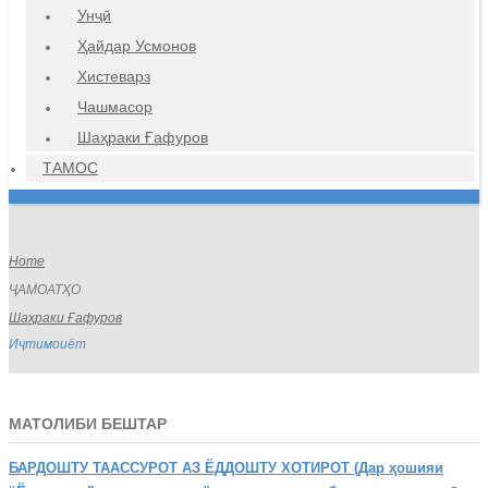
Унҷӣ
Ҳайдар Усмонов
Хистеварз
Чашмасор
Шаҳраки Ғафуров
ТАМОС
Home
ҶАМОАТҲО
Шаҳраки Ғафуров
Иҷтимоиёт
МАТОЛИБИ БЕШТАР
БАРДОШТУ
ТААССУРОТ АЗ ЁДДОШТУ ХОТИРОТ (Дар ҳошияи