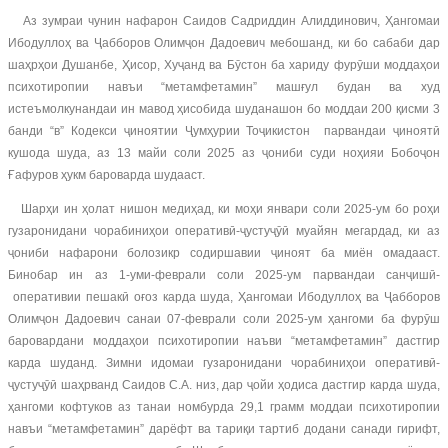
Аз зумраи чунин нафарон Саидов Садриддин Алиддинович, Ҳангомаи
Ибодуллоҳ ва Ҷабборов Олимҷон Дадоевич мебошанд, ки бо сабаби дар
шаҳрҳои Душанбе, Ҳисор, Хуҷанд ва Бӯстон ба хариду фурӯши моддаҳои
психотиропии навъи “метамфетамин” машғул будан ва худ
истеъмолкунандаи ин мавод ҳисобида шуданашон бо моддаи 200 қисми 3
банди “в” Кодекси ҷиноятии Ҷумҳурии Тоҷикистон парвандаи ҷиноятӣ
кушода шуда, аз 13 майи соли 2025 аз ҷониби суди ноҳияи Бобоҷон
Ғафуров ҳукм бароварда шудааст.
Шарҳи ин ҳолат нишон медиҳад, ки моҳи январи соли 2025-ум бо роҳи
гузаронидани чорабиниҳои оперативӣ-ҷустуҷӯӣ муайян мегардад, ки аз
ҷониби нафарони болозикр содиршавии ҷиноят ба миён омадааст.
Бинобар ин аз 1-уми-феврали соли 2025-ум парвандаи санҷишӣ-
оперативии пешакӣ оғоз карда шуда, Ҳангомаи Ибодуллоҳ ва Ҷабборов
Олимҷон Дадоевич санаи 07-феврали соли 2025-ум ҳангоми ба фурӯш
баровардани моддаҳои психотиропии наъви “метамфетамин” дастгир
карда шуданд. Зимни идомаи гузаронидани чорабиниҳои оперативӣ-
ҷустуҷӯӣ шаҳрванд Саидов С.А. низ, дар ҷойи ҳодиса дастгир карда шуда,
ҳангоми кофтуков аз танаи номбурда 29,1 грамм моддаи психотиропии
навъи “метамфетамин” дарёфт ва тариқи тартиб додани санади гирифт,