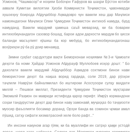
Усмонов, “Чашмасор”-и ноҳияи Бобоҷон Ғафуров ва шаҳри Бӯстон котиби
аввали Кумитаи вилоятии Ҳизби Коммунисти Тоҷикистон, ҷавонмарди
хушзеҳну боирода Абдуҷаббор Аҳмадовро чун вакили хеш дар Маҷлиси
намояндагони Маҷлиси Олии Ҷумҳурии Тоҷикистон интихоб намуда, бурд
намуданд. Вакили мардумӣ ҳамеша саъй меварзид, ки ба боварии
интихобкунандагон сазовор бошад, барои адои дархости мардум бо ҳисси
баланди масъулият кӯшиш ба кор мебурд, бо интихобкунандагонаш
вохӯриҳои рӯ ба рӯ доир менамуд.
Зимни суҳбат сардухтури вақти Беморхонаи ноҳиявии №3-и Ҷамоати
деҳоти ба номи Ҳайдар Усмонов Абдурауф Муллобоев изҳор дошт: ” Бо
дахолати вакили мардумӣ Абдуҷаббор Аҳмадов сохтмони бинои нави
бемористони деҳот ба нақша ворид гардида, соли 2019, дар рӯзҳои
таҷлили Наврӯзи байналмилал бо иштироки Асосгузори сулҳу ваҳдати
миллӣ – Пешвои миллат, Президенти Ҷумҳурии Тоҷикистон муҳтарам
Эмомалӣ Раҳмон он мавриди истифода қарор гирифт. Имрӯз кормандони
соҳаи тандурустии деҳот дар бинои наву замонавӣ, муҷаҳҳаз бо таҷҳизоти
муосир фаъолияти босамар доранд. Орзуи банда ва сокинон ҷомаи амал
пӯшид, сатҳу сифати хизматрасонӣ хеле боло рафт...”
Ин инсони накуном агар гӯям, ки ба муаллифи ин сатрҳо ҳаққи устодӣ