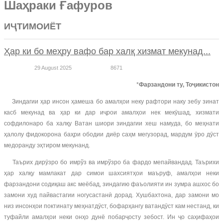
Шаҳраки Ғафуров
ИҶТИМОИЁТ
Ҳар ки бо меҳру вафо бар халқ хизмат мекунад...
29 August 2025
8671
*
Фарзандони ту, Тоҷикистон
Зиндагии ҳар инсон ҳамеша бо амалҳои неку рафтори наку зебу зинат
касб мекунад ва ҳар ки дар иҷрои амалҳои нек мекӯшад, хизмати
софдилонаро ба халқу Ватан шиори зиндагии хеш намуда, бо меҳнати
ҳалолу фидокорона баҳри ободии диёр саҳм мегузорад, мардум ӯро дӯст
медоранду эҳтиром мекунанд.
Таърих дирӯзро бо имрўз ва имрўзро ба фардо мепайвандад. Таърихи
ҳар халқу мамлакат дар симои шахсиятҳои маъруф, амалҳои неки
фарзандони содиқаш акс меёбад, зиндагию фаъолияти ин зумра ашхос бо
замони худ пайвастагии ногусастанӣ дорад. Хушбахтона, дар замони мо
низ инсонҳои поктинату меҳнатдӯст, бофарҳангу ватандӯст кам нестанд, ки
туфайли амалҳои неки онҳо дунё побарҷосту зебост. Ин ҷо саҳифаҳои