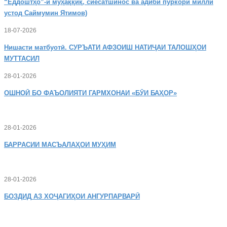
“Ёддоштҳо”-и муҳаққиқ, сиёсатшинос ва адиби пуркори миллӣ
устод Саймумин Ятимов)
18-07-2026
Нишасти
матбуотӣ. СУРЪАТИ АФЗОИШ НАТИҶАИ ТАЛОШҲОИ
МУТТАСИЛ
28-01-2026
ОШНОӢ
БО ФАЪОЛИЯТИ ГАРМХОНАИ «БӮИ БАҲОР»
28-01-2026
БАРРАСИИ МАСЪАЛАҲОИ МУҲИМ
28-01-2026
БОЗДИД
АЗ ХОҶАГИҲОИ АНГУРПАРВАРӢ