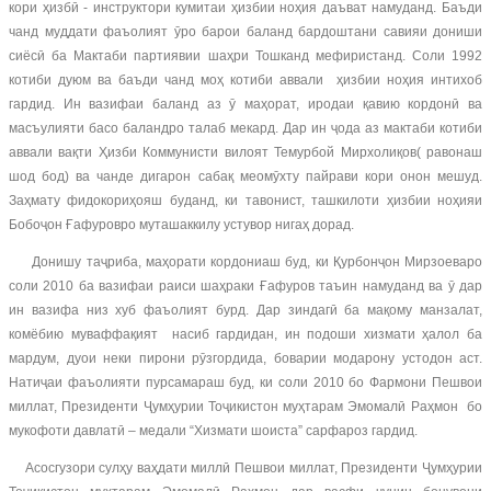
кори ҳизбӣ - инструктори кумитаи ҳизбии ноҳия даъват намуданд. Баъди
чанд муддати фаъолият ӯро барои баланд бардоштани савияи дониши
сиёсӣ ба Мактаби партиявии шаҳри Тошканд мефиристанд. Соли 1992
котиби дуюм ва баъди чанд моҳ котиби аввали ҳизбии ноҳия интихоб
гардид. Ин вазифаи баланд аз ӯ маҳорат, иродаи қавию кордонӣ ва
масъулияти басо баландро талаб мекард. Дар ин ҷода аз мактаби котиби
аввали вақти Ҳизби Коммунисти вилоят Темурбой Мирхолиқов( равонаш
шод бод) ва чанде дигарон сабақ меомӯхту пайрави кори онон мешуд.
Заҳмату фидокориҳояш буданд, ки тавонист, ташкилоти ҳизбии ноҳияи
Бобоҷон Ғафуровро муташаккилу устувор нигаҳ дорад.
Донишу таҷриба, маҳорати кордониаш буд, ки Қурбонҷон Мирзоеваро
соли 2010 ба вазифаи раиси шаҳраки Ғафуров таъин намуданд ва ӯ дар
ин вазифа низ хуб фаъолият бурд. Дар зиндагӣ ба мақому манзалат,
комёбию муваффақият насиб гардидан, ин подоши хизмати ҳалол ба
мардум, дуои неки пирони рӯзгордида, боварии модарону устодон аст.
Натиҷаи фаъолияти пурсамараш буд, ки соли 2010 бо Фармони Пешвои
миллат, Президенти Ҷумҳурии Тоҷикистон муҳтарам Эмомалӣ Раҳмон бо
мукофоти давлатӣ – медали “Хизмати шоиста” сарфароз гардид.
Асосгузори сулҳу ваҳдати миллӣ Пешвои миллат, Президенти Ҷумҳурии