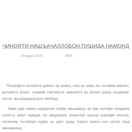
ҶИНОЯТИ НАШЪАҶАЛЛОБОН ПУШИДА НАМОНД
18 August 2025
8894
Пешрафти босуботи давлат ва ҷомеа, пеш аз ҳама, ба таъмини амният,
волоияти қонун, таҳкими тартиботи ҷамъиятӣ ва риояи ҳуқуқу озодиҳои
инсон ва шаҳрванд асос меёбад.
Аммо дар ҷомеа нафароне пайдо мешаванд, ки бар хилофи зиндагии
шоиста амал намуда, бо кирдорҳои номатлуб шаъну шарафи инсонӣ,
эҳтирому эътибори худро аз даст дода, барои ҷомеа низ хатар эҷод
менамоянд.