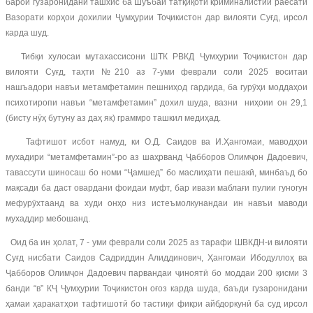
барои гузаронидани ташхис ба Шуъбаи татқиқоти криминалистии раёсати
Вазорати корҳои дохилии Ҷумҳурии Тоҷикистон дар вилояти Суғд, ирсол
карда шуд.
Тибқи хулосаи мутахассисони ШТК РВКД Ҷумҳурии Тоҷикистон дар
вилояти Суғд, таҳти №210 аз 7-уми феврали соли 2025 воситаи
нашъадори навъи метамфетамин пешниҳод гардида, ба гурӯҳи моддаҳои
психотиропи навъи “метамфетамин” дохил шуда, вазни ниҳоии он 29,1
(бисту нӯҳ бутуну аз даҳ як) граммро ташкил медиҳад.
Тафтишот исбот намуд, ки О.Д. Саидов ва И.Ҳангомаи, маводҳои
мухадири “метамфетамин”-ро аз шаҳрванд Ҷабборов Олимҷон Дадоевич,
тавассути шиносаш бо номи “Ҷамшед” бо маслиҳати пешакӣ, минбаъд бо
мақсади ба даст овардани фоидаи муфт, бар ивази маблағи пулии гуногун
мефурӯхтаанд ва худи онҳо низ истеъмолкунандаи ин навъи маводи
мухаддир мебошанд.
Оид ба ин ҳолат, 7 - уми феврали соли 2025 аз тарафи ШВКДН-и вилояти
Суғд нисбати Саидов Садриддин Алиддинович, Ҳангомаи Ибодуллоҳ ва
Ҷабборов Олимҷон Дадоевич парвандаи ҷиноятӣ бо моддаи 200 қисми 3
банди “в” КҶ Ҷумҳурии Тоҷикистон оғоз карда шуда, баъди гузаронидани
ҳамаи ҳаракатҳои тафтишотӣ бо тастиқи фикри айбдоркунӣ ба суд ирсол