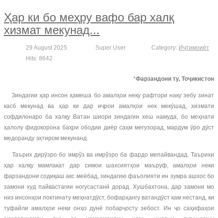
Ҳар ки бо меҳру вафо бар халқ
хизмат мекунад...
29 August 2025
Super User
Category:
Иҷтимоиёт
Hits: 8642
*
Фарзандони ту, Тоҷикистон
Зиндагии ҳар инсон ҳамеша бо амалҳои неку рафтори наку зебу зинат
касб мекунад ва ҳар ки дар иҷрои амалҳои нек мекӯшад, хизмати
софдилонаро ба халқу Ватан шиори зиндагии хеш намуда, бо меҳнати
ҳалолу фидокорона баҳри ободии диёр саҳм мегузорад, мардум ӯро дӯст
медоранду эҳтиром мекунанд.
Таърих дирӯзро бо имрўз ва имрўзро ба фардо мепайвандад. Таърихи
ҳар халқу мамлакат дар симои шахсиятҳои маъруф, амалҳои неки
фарзандони содиқаш акс меёбад, зиндагию фаъолияти ин зумра ашхос бо
замони худ пайвастагии ногусастанӣ дорад. Хушбахтона, дар замони мо
низ инсонҳои поктинату меҳнатдӯст, бофарҳангу ватандӯст кам нестанд, ки
туфайли амалҳои неки онҳо дунё побарҷосту зебост. Ин ҷо саҳифаҳои