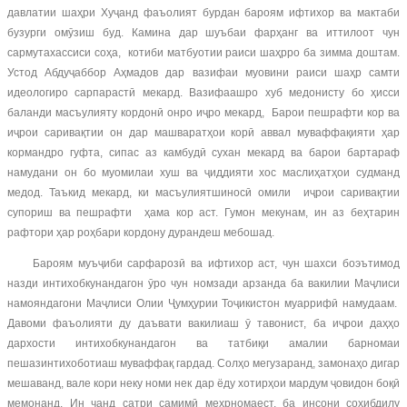
давлатии шаҳри Хуҷанд фаъолият бурдан бароям ифтихор ва мактаби
бузурги омӯзиш буд. Камина дар шуъбаи фарҳанг ва иттилоот чун
сармутахассиси соҳа, котиби матбуотии раиси шаҳрро ба зимма доштам.
Устод Абдуҷаббор Аҳмадов дар вазифаи муовини раиси шаҳр самти
идеологиро сарпарастӣ мекард. Вазифаашро хуб медонисту бо ҳисси
баланди масъулияту кордонӣ онро иҷро мекард, Барои пешрафти кор ва
иҷрои саривақтии он дар машваратҳои корӣ аввал муваффақияти ҳар
кормандро гуфта, сипас аз камбудӣ сухан мекард ва барои бартараф
намудани он бо муомилаи хуш ва ҷиддияти хос маслиҳатҳои судманд
медод. Таъкид мекард, ки масъулиятшиносӣ омили иҷрои саривақтии
супориш ва пешрафти ҳама кор аст. Гумон мекунам, ин аз беҳтарин
рафтори ҳар роҳбари кордону дурандеш мебошад.
Бароям муъҷиби сарфарозӣ ва ифтихор аст, чун шахси боэътимод
назди интихобкунандагон ӯро чун номзади арзанда ба вакилии Маҷлиси
намояндагони Маҷлиси Олии Ҷумҳурии Тоҷикистон муаррифӣ намудаам.
Давоми фаъолияти ду даъвати вакилиаш ӯ тавонист, ба иҷрои даҳҳо
дархости интихобкунандагон ва татбиқи амалии барномаи
пешазинтихоботиаш муваффақ гардад. Солҳо мегузаранд, замонаҳо дигар
мешаванд, вале кори неку номи нек дар ёду хотирҳои мардум ҷовидон боқӣ
мемонанд. Ин чанд сатри самимӣ меҳрномаест, ба инсони соҳибдилу