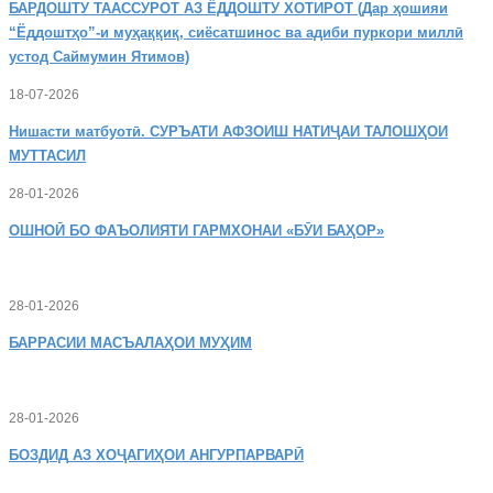
БАРДОШТУ
ТААССУРОТ АЗ ЁДДОШТУ ХОТИРОТ (Дар ҳошияи
“Ёддоштҳо”-и муҳаққиқ, сиёсатшинос ва адиби пуркори миллӣ
устод Саймумин Ятимов)
18-07-2026
Нишасти
матбуотӣ. СУРЪАТИ АФЗОИШ НАТИҶАИ ТАЛОШҲОИ
МУТТАСИЛ
28-01-2026
ОШНОӢ
БО ФАЪОЛИЯТИ ГАРМХОНАИ «БӮИ БАҲОР»
28-01-2026
БАРРАСИИ МАСЪАЛАҲОИ МУҲИМ
28-01-2026
БОЗДИД
АЗ ХОҶАГИҲОИ АНГУРПАРВАРӢ