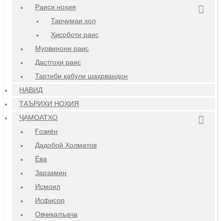
Раиси ноҳия
Тарҷумаи ҳол
Ҳисоботи раис
Муовинони раис
Дастгоҳи раис
Тартиби қабули шаҳрвандон
НАВИД
ТАЪРИХИ НОҲИЯ
ҶАМОАТҲО
Ғозиён
Дадобой Холматов
Ёва
Зарзамин
Исмоил
Исфисор
Овчиқалъача