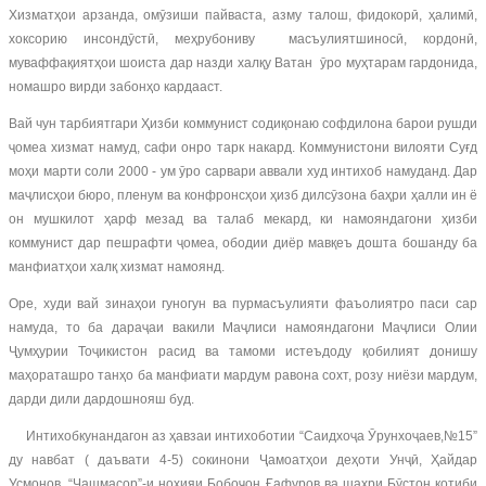
Хизматҳои арзанда, омӯзиши пайваста, азму талош, фидокорӣ, ҳалимӣ,
хоксорию инсондӯстӣ, меҳрубониву масъулиятшиносӣ, кордонӣ,
муваффақиятҳои шоиста дар назди халқу Ватан ӯро муҳтарам гардонида,
номашро вирди забонҳо кардааст.
Вай чун тарбиятгари Ҳизби коммунист содиқонаю софдилона барои рушди
ҷомеа хизмат намуд, сафи онро тарк накард. Коммунистони вилояти Суғд
моҳи марти соли 2000 - ум ӯро сарвари аввали худ интихоб намуданд. Дар
маҷлисҳои бюро, пленум ва конфронсҳои ҳизб дилсӯзона баҳри ҳалли ин ё
он мушкилот ҳарф мезад ва талаб мекард, ки намояндагони ҳизби
коммунист дар пешрафти ҷомеа, ободии диёр мавқеъ дошта бошанду ба
манфиатҳои халқ хизмат намоянд.
Оре, худи вай зинаҳои гуногун ва пурмасъулияти фаъолиятро паси сар
намуда, то ба дараҷаи вакили Маҷлиси намояндагони Маҷлиси Олии
Ҷумҳурии Тоҷикистон расид ва тамоми истеъдоду қобилият донишу
маҳораташро танҳо ба манфиати мардум равона сохт, розу ниёзи мардум,
дарди дили дардошнояш буд.
Интихобкунандагон аз ҳавзаи интихоботии “Саидхоҷа Ӯрунхоҷаев,№15”
ду навбат ( даъвати 4-5) сокинони Ҷамоатҳои деҳоти Унҷӣ, Ҳайдар
Усмонов, “Чашмасор”-и ноҳияи Бобоҷон Ғафуров ва шаҳри Бӯстон котиби