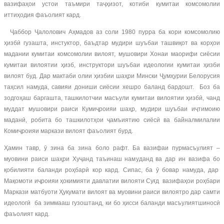
вазифаҳои устои таъмири таҷҳизот, котиби кумитаи комсомолии
иттиҳодия фаъолият кард.
Ҷаббор Ҷалолович Аҳмадов аз соли 1980 пурра ба кори комсомолию
ҳизбӣ гузашта, инстуктор, баъдтар мудири шуъбаи ташвиқот ва корҳои
мадании кумитаи комсомолии вилоят, мушовири Хонаи маорифи сиёсии
кумитаи вилоятии ҳизб, инструктори шуъбаи идеологии кумитаи ҳизби
вилоят буд. Дар мактаби олии ҳизбии шаҳри Мински Ҷумҳурии Белорусия
таҳсил намуда, савияи дониши сиёсии хешро баланд бардошт. Боз ба
зодгоҳаш баргашта, ташкилотчии масъули кумитаи вилоятии ҳизбӣ, чанд
муддат мушовири раиси Кумиҷроияи шаҳр, мудири шуъбаи иҷтимоию
маданӣ, робита бо ташкилотҳои ҷамъиятию сиёсӣ ва байналмилалии
Комиҷроияи маркази вилоят фаъолият бурд.
Ҳамин тавр, ӯ зина ба зина боло рафт. Ба вазифаи пурмасъулият –
муовини раиси шаҳри Хуҷанд таъинаш намуданд ва дар ин вазифа бо
қобилияти баланди роҳбарӣ кор кард. Сипас, ба ӯ бовар намуда, дар
Мақомоти иҷроияи ҳокимияти давлатии вилояти Суғд вазифаҳои роҳбари
Маркази матбуоти Ҳукумати вилоят ва муовини раиси вилоятро дар самти
идеологӣ ба зиммааш гузоштанд, ки бо ҳисси баланди масъулиятшиносӣ
фаъолият кард.