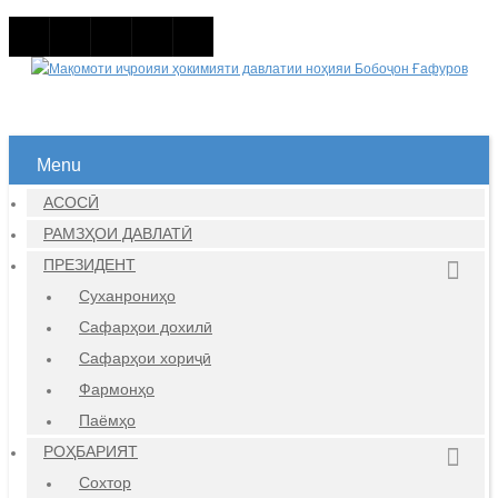
Menu
АСОСӢ
РАМЗҲОИ ДАВЛАТӢ
ПРЕЗИДЕНТ
Суханрониҳо
Сафарҳои дохилӣ
Сафарҳои хориҷӣ
Фармонҳо
Паёмҳо
РОҲБАРИЯТ
Сохтор