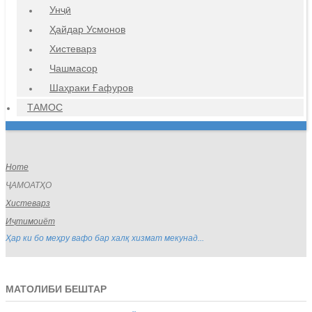
Унҷӣ
Ҳайдар Усмонов
Хистеварз
Чашмасор
Шаҳраки Ғафуров
ТАМОС
Home
ҶАМОАТҲО
Хистеварз
Иҷтимоиёт
Ҳар ки бо меҳру вафо бар халқ хизмат мекунад...
МАТОЛИБИ БЕШТАР