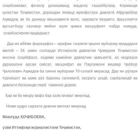
соҳибзаковат, фозилу донишманд, кордону ташаббускор, Корманди
шоистаи Тоҷикистон, дорандаи якчанд мукофотҳои давлатӣ Абдуҷаббор
Аҳмадов, ки бо донишу маънавияти воло, заковати беҳамто, фаъолияти
вусъатбору сазовор миёни аҳли ҷомеа маъруфият пайдо намуда,
соҳибэҳтиром гардидааст.
Дар ин айёми фараҳафзо – арафаи таҷлили ҷашни мубораку муқаддаси
миллӣ – 34 -умин солгарди Истиқлоли давлатии Ҷумҳурии Тоҷикистон
инсони соҳибфазл, ходими намоёни давлатию ҷамъиятӣ, аз чеҳраҳои
дурахшони арсаи сиёсат, маърифат ва Парлумони кишвар Ҷаббор
Ҷалолович Аҳмадов ба синни мубораки 70-солагӣ мерасад. Дар ин рӯзҳои
пурнишот ва ҳама рӯз барояш саломатӣ, нусрату шодӣ, сарбаландӣ ва
давлати бегазанди пирӣ таманно дорем.
Ҳар ки бо меҳру вафо бар халқ хизмат мекунад,
Номи худро сархати девони миллат мекунад
Мавлуда ҲОҶИБОЕВА,
узви Иттифоқи журналистони Тоҷикистон,