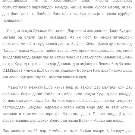
зиндагиномаи яке аз ҳамзамонони хеш, инсони дурандешу
соҳибэҳтиромро варақгардон намуда, кас ба чунин хулоса меояд, ки вай
дар боғи ҳаёт аз боғбони бомаҳорат тарбия гирифта, нахли пурборе
гардидааст.
Ӯ зодаи шаҳри Хуҷанди бостонист. Дар оилаи иштирокчии Ҷанги Бузурги
Ватанӣ ба олами ҳастӣ омадааст. Аз ин ҷост, ки меҳри ватандорӣ,
ифтихори миллӣ ва худшиносӣ дар қалби ӯ аз айёми кӯдакӣ ҷӯш мезанад.
Панду андарзи модари тарбиятгар ва омӯзгорони хирадмандаш роҳнамои
зиндагиаш гардиданду пас аз хатми муассисаи таҳсилоти миёнаи №11-уми
шаҳри Хуҷанд таҳсилашро дар Донишкадаи омӯзгории Ленинобод ба номи
С.М.Киров ( имрӯза ДДХ ба номи академик Бобоҷон Ғафуров ) идома дода,
чун донишҷӯи фаъолу ташкилотчӣ шинохта шуд.
Фаъолияти меҳнатиашро ҳанӯз пеш аз таҳсил дар мактаби олӣ дар
фабрикаи бофандагии Комбинати абрешими шаҳри Хуҷанд оғоз намуда,
бо дипломи донишкада боз ба истеҳсолот пайваст. Дар заводи таҷҳизоти
пастшиддати шаҳраки Адрасмон устои бахш буду дар як вақт котиби
ташкилоти комсомолии коргоҳро ба зимма дошт. Пас аз чанде ӯ қарзи
фарзандиашро дар шаҳри Волгоград назди Ватан – Модар адо намуд.
Пас хизмати ҳарбӣ дар Комбинати қолинбофии шаҳри Қайроққум дар