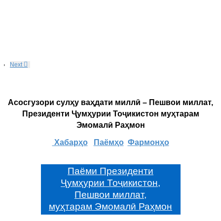
Next
Асосгузори сулҳу ваҳдати миллӣ – Пешвои миллат,
Президенти Ҷумҳурии Тоҷикистон муҳтарам
Эмомалӣ Раҳмон
Хабарҳо
Паёмҳо
Фармонҳо
Паёми Президенти
Ҷумҳурии Тоҷикистон,
Пешвои миллат,
муҳтарам Эмомалӣ Раҳмон