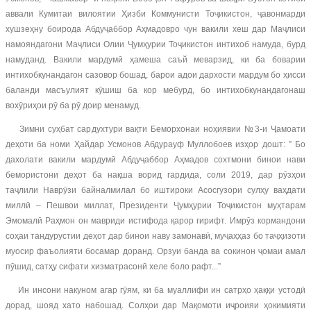
аввали Кумитаи вилоятии Ҳизби Коммунисти Тоҷикистон, ҷавонмарди
хушзеҳну боирода Абдуҷаббор Аҳмадовро чун вакили хеш дар Маҷлиси
намояндагони Маҷлиси Олии Ҷумҳурии Тоҷикистон интихоб намуда, бурд
намуданд. Вакили мардумӣ ҳамеша саъй меварзид, ки ба боварии
интихобкунандагон сазовор бошад, барои адои дархости мардум бо ҳисси
баланди масъулият кӯшиш ба кор мебурд, бо интихобкунандагонаш
вохӯриҳои рӯ ба рӯ доир менамуд.
Зимни суҳбат сардухтури вақти Беморхонаи ноҳиявии №3-и Ҷамоати
деҳоти ба номи Ҳайдар Усмонов Абдурауф Муллобоев изҳор дошт: ” Бо
дахолати вакили мардумӣ Абдуҷаббор Аҳмадов сохтмони бинои нави
бемористони деҳот ба нақша ворид гардида, соли 2019, дар рӯзҳои
таҷлили Наврӯзи байналмилал бо иштироки Асосгузори сулҳу ваҳдати
миллӣ – Пешвои миллат, Президенти Ҷумҳурии Тоҷикистон муҳтарам
Эмомалӣ Раҳмон он мавриди истифода қарор гирифт. Имрӯз кормандони
соҳаи тандурустии деҳот дар бинои наву замонавӣ, муҷаҳҳаз бо таҷҳизоти
муосир фаъолияти босамар доранд. Орзуи банда ва сокинон ҷомаи амал
пӯшид, сатҳу сифати хизматрасонӣ хеле боло рафт...”
Ин инсони накуном агар гӯям, ки ба муаллифи ин сатрҳо ҳаққи устодӣ
дорад, шояд хато набошад. Солҳои дар Мақомоти иҷроияи ҳокимияти