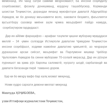
мемонанд. Ин чанд сатри самимӣ меҳрномаест, ба инсони соҳибдилу
соҳибзаковат, фозилу донишманд, кордону ташаббускор, Корманди
шоистаи Тоҷикистон, дорандаи якчанд мукофотҳои давлатӣ Абдуҷаббор
Аҳмадов, ки бо донишу маънавияти воло, заковати беҳамто, фаъолияти
вусъатбору сазовор миёни аҳли ҷомеа маъруфият пайдо намуда,
соҳибэҳтиром гардидааст.
Дар ин айёми фараҳафзо – арафаи таҷлили ҷашни мубораку муқаддаси
миллӣ – 34 -умин солгарди Истиқлоли давлатии Ҷумҳурии Тоҷикистон
инсони соҳибфазл, ходими намоёни давлатию ҷамъиятӣ, аз чеҳраҳои
дурахшони арсаи сиёсат, маърифат ва Парлумони кишвар Ҷаббор
Ҷалолович Аҳмадов ба синни мубораки 70-солагӣ мерасад. Дар ин рӯзҳои
пурнишот ва ҳама рӯз барояш саломатӣ, нусрату шодӣ, сарбаландӣ ва
давлати бегазанди пирӣ таманно дорем.
Ҳар ки бо меҳру вафо бар халқ хизмат мекунад,
Номи худро сархати девони миллат мекунад
Мавлуда ҲОҶИБОЕВА,
узви Иттифоқи журналистони Тоҷикистон,