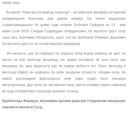
карда шуд.
Ба қавле “бори каҷ ба мақсад нарасад” – ин амалҳои манфуру хатарноки
шаҳрвандони болозикр дер давом накард. Ба чунин кирдорҳои
содирнамудаашон бо ҳукми суди ноҳияи Бобоҷон Ғафуров аз 13 - уми
майи соли 2025 Саидов Садриддин Алиддинович, ба муҳлати ҳашт солу
шаш моҳ, Ҳангомаи Ибодуллоҳ, ҳашт сол ва Ҷабборов Олимҷон Дадоевич
ба муҳлати даҳ сол аз озодӣ маҳрум гардиданд.
Ин нигошта, ҳар як нафарро ба андеша бояд водор намояд, ки ҳаёт ба
инсон як бор муяссар мешавад, ин ҳадяи нотакрор чӣ гуна паси сар
мешавад, ба ақлу фаросати ҳар як нафар вобаста аст. Онро месозад ё
месӯзад! Имрӯз ин нафарон ба ҷойи зиндагии осоишта, ободии оила, ба
камол расонидани фарзандони некӯ умри худро паси панҷара
мегузаронанд. Дар ҳоле, ки метавонистанд, ҳаёти солимро барпо намоянд
ва худу атрофиёнро хурсанду хушбахт созанд.
Қурбонзода Фаридун, мушовири адлияи дараҷаи 3 ёрдамчии прокурори
нақлиёти вилояти Суғд.