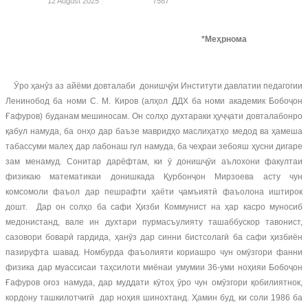
12 August 2025
7587
*Меҳрнома
Ӯро ҳанӯз аз айёми довталаби донишҷӯи Институти давлатии педагогии
Ленинобод ба номи С. М. Киров (алҳол ДДХ ба номи академик Бобоҷон
Ғафуров) буданам мешиносам. Он солҳо духтараки ҳуҷҷати довталабонро
қабул намуда, ба онҳо дар баъзе мавридҳо маслиҳатҳо медод ва ҳамеша
табассуми малеҳ дар лабонаш гул намуда, ба чеҳраи зебояш ҳусни дигаре
зам менамуд. Сонитар дарёфтам, ки ӯ донишҷӯи аълохони факултаи
физикаю математикаи донишкада Қурбонҷон Мирзоева асту чун
комсомоли фаъол дар пешрафти ҳаёти ҷамъиятӣ фаъолона иштирок
дошт. Дар он солҳо ба сафи Ҳизби Коммунист на ҳар касро муносиб
медонистанд, вале ин духтари пурмасъулияту ташаббускор тавонист,
сазовори боварӣ гардида, ҳанӯз дар синни бистсолагӣ ба сафи ҳизбиён
пазируфта шавад. Номбурда фаъолияти кориашро чун омӯзгори фанни
физика дар муассисаи таҳсилоти миёнаи умумии 36-уми ноҳияи Бобоҷон
Ғафуров оғоз намуда, дар муддати кӯтоҳ ӯро чун омӯзгори қобилиятнок,
кордону ташкилотчигӣ дар ноҳия шинохтанд. Ҳамин буд, ки соли 1986 ба