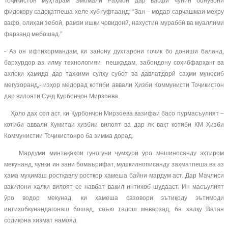
Тоҷикистон муҳтарам Эмомалӣ Раҳмон дар васфи чунин бонувони
фидокору садоқатпеша хеле хуб гуфтаанд: “Зан – модар сарчашмаи меҳру
вафо, олиҳаи зебоӣ, рамзи ишқи ҷовидонӣ, нахустин мураббӣ ва муаллими
фарзанд мебошад.”
- Аз он ифтихормандам, ки занону духтарони тоҷик бо дониши баланд,
бархурдор аз илму технологияи пешқадам, забондону соҳибфарҳанг ва
ахлоқи ҳамида дар таҳкими сулҳу субот ва давлатдорӣ саҳми муносиб
мегузоранд,- изҳор медорад котиби аввали Ҳизби Коммунисти Тоҷикистон
дар вилояти Суғд Қурбонҷон Мирзоева.
Ҳоло даҳ сол аст, ки Қурбонҷон Мирзоева вазифаи басо пурмасъулият –
котиби аввали Кумитаи ҳизбии вилоят ва дар як вақт котиби КМ Ҳизби
Коммунистии Тоҷикистонро ба зимма дорад.
Мардуми минтақаҳои гуногуни ҷумҳурӣ ӯро мешиносанду эҳтиром
мекунанд, чунки ин зани бомаърифат, мушкилнописанду заҳматпеша ва аз
ҳама муҳимаш ростқавлу росткор ҳамеша байни мардум аст. Дар Маҷлиси
вакилони халқи вилоят се навбат вакил интихоб шудааст. Ин масъулият
ӯро водор мекунад, ки ҳамеша сазовори эътиқоду эътимоди
интихобкунандагонаш бошад, саъю талош меварзад, ба халқу Ватан
содиқона хизмат намояд.