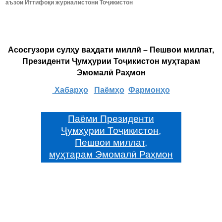
аъзои Иттифоқи журналистони Тоҷикистон
Асосгузори сулҳу ваҳдати миллӣ – Пешвои миллат,
Президенти Ҷумҳурии Тоҷикистон муҳтарам
Эмомалӣ Раҳмон
Хабарҳо
Паёмҳо
Фармонҳо
Паёми Президенти
Ҷумҳурии Тоҷикистон,
Пешвои миллат,
муҳтарам Эмомалӣ Раҳмон