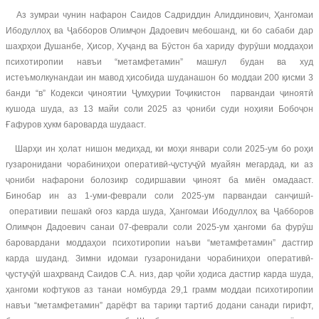
Аз зумраи чунин нафарон Саидов Садриддин Алиддинович, Ҳангомаи
Ибодуллоҳ ва Ҷабборов Олимҷон Дадоевич мебошанд, ки бо сабаби дар
шаҳрҳои Душанбе, Ҳисор, Хуҷанд ва Бӯстон ба хариду фурӯши моддаҳои
психотиропии навъи “метамфетамин” машғул будан ва худ
истеъмолкунандаи ин мавод ҳисобида шуданашон бо моддаи 200 қисми 3
банди “в” Кодекси ҷиноятии Ҷумҳурии Тоҷикистон парвандаи ҷиноятӣ
кушода шуда, аз 13 майи соли 2025 аз ҷониби суди ноҳияи Бобоҷон
Ғафуров ҳукм бароварда шудааст.
Шарҳи ин ҳолат нишон медиҳад, ки моҳи январи соли 2025-ум бо роҳи
гузаронидани чорабиниҳои оперативӣ-ҷустуҷӯӣ муайян мегардад, ки аз
ҷониби нафарони болозикр содиршавии ҷиноят ба миён омадааст.
Бинобар ин аз 1-уми-феврали соли 2025-ум парвандаи санҷишӣ-
оперативии пешакӣ оғоз карда шуда, Ҳангомаи Ибодуллоҳ ва Ҷабборов
Олимҷон Дадоевич санаи 07-феврали соли 2025-ум ҳангоми ба фурӯш
баровардани моддаҳои психотиропии наъви “метамфетамин” дастгир
карда шуданд. Зимни идомаи гузаронидани чорабиниҳои оперативӣ-
ҷустуҷӯӣ шаҳрванд Саидов С.А. низ, дар ҷойи ҳодиса дастгир карда шуда,
ҳангоми кофтуков аз танаи номбурда 29,1 грамм моддаи психотиропии
навъи “метамфетамин” дарёфт ва тариқи тартиб додани санади гирифт,