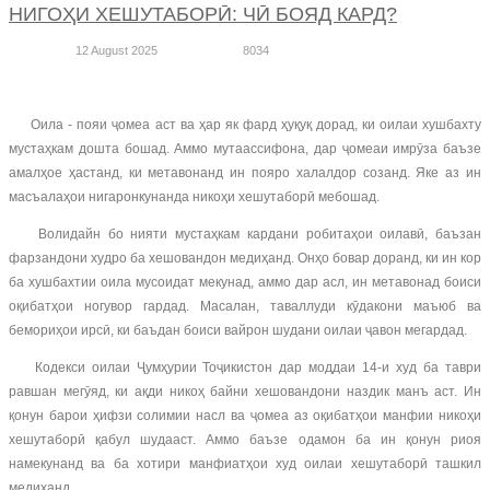
НИГОҲИ ХЕШУТАБОРӢ: ЧӢ БОЯД КАРД?
12 August 2025
8034
Оила - пояи ҷомеа аст ва ҳар як фард ҳуқуқ дорад, ки оилаи хушбахту
мустаҳкам дошта бошад. Аммо мутаассифона, дар ҷомеаи имрӯза баъзе
амалҳое ҳастанд, ки метавонанд ин пояро халалдор созанд. Яке аз ин
масъалаҳои нигаронкунанда никоҳи хешутаборӣ мебошад.
Волидайн бо нияти мустаҳкам кардани робитаҳои оилавӣ, баъзан
фарзандони худро ба хешовандон медиҳанд. Онҳо бовар доранд, ки ин кор
ба хушбахтии оила мусоидат мекунад, аммо дар асл, ин метавонад боиси
оқибатҳои ногувор гардад. Масалан, таваллуди кӯдакони маъюб ва
бемориҳои ирсӣ, ки баъдан боиси вайрон шудани оилаи ҷавон мегардад.
Кодекси оилаи Ҷумҳурии Тоҷикистон дар моддаи 14-и худ ба таври
равшан мегӯяд, ки ақди никоҳ байни хешовандони наздик манъ аст. Ин
қонун барои ҳифзи солимии насл ва ҷомеа аз оқибатҳои манфии никоҳи
хешутаборӣ қабул шудааст. Аммо баъзе одамон ба ин қонун риоя
намекунанд ва ба хотири манфиатҳои худ оилаи хешутаборӣ ташкил
медиҳанд.