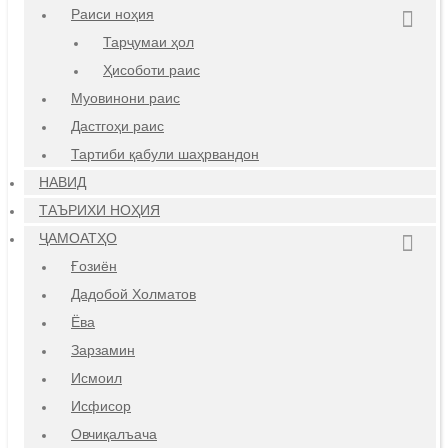
Раиси ноҳия
Тарҷумаи ҳол
Ҳисоботи раис
Муовинони раис
Дастгоҳи раис
Тартиби қабули шаҳрвандон
НАВИД
ТАЪРИХИ НОҲИЯ
ҶАМОАТҲО
Ғозиён
Дадобой Холматов
Ёва
Зарзамин
Исмоил
Исфисор
Овчиқалъача