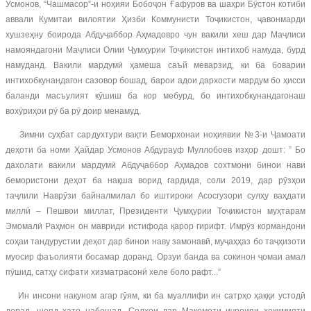
Усмонов, “Чашмасор”-и ноҳияи Бобоҷон Ғафуров ва шаҳри Бӯстон котиби
аввали Кумитаи вилоятии Ҳизби Коммунисти Тоҷикистон, ҷавонмарди
хушзеҳну боирода Абдуҷаббор Аҳмадовро чун вакили хеш дар Маҷлиси
намояндагони Маҷлиси Олии Ҷумҳурии Тоҷикистон интихоб намуда, бурд
намуданд. Вакили мардумӣ ҳамеша саъй меварзид, ки ба боварии
интихобкунандагон сазовор бошад, барои адои дархости мардум бо ҳисси
баланди масъулият кӯшиш ба кор мебурд, бо интихобкунандагонаш
вохӯриҳои рӯ ба рӯ доир менамуд.
Зимни суҳбат сардухтури вақти Беморхонаи ноҳиявии №3-и Ҷамоати
деҳоти ба номи Ҳайдар Усмонов Абдурауф Муллобоев изҳор дошт: ” Бо
дахолати вакили мардумӣ Абдуҷаббор Аҳмадов сохтмони бинои нави
бемористони деҳот ба нақша ворид гардида, соли 2019, дар рӯзҳои
таҷлили Наврӯзи байналмилал бо иштироки Асосгузори сулҳу ваҳдати
миллӣ – Пешвои миллат, Президенти Ҷумҳурии Тоҷикистон муҳтарам
Эмомалӣ Раҳмон он мавриди истифода қарор гирифт. Имрӯз кормандони
соҳаи тандурустии деҳот дар бинои наву замонавӣ, муҷаҳҳаз бо таҷҳизоти
муосир фаъолияти босамар доранд. Орзуи банда ва сокинон ҷомаи амал
пӯшид, сатҳу сифати хизматрасонӣ хеле боло рафт...”
Ин инсони накуном агар гӯям, ки ба муаллифи ин сатрҳо ҳаққи устодӣ