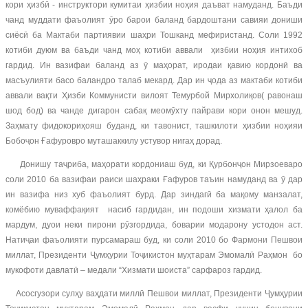
кори ҳизбӣ - инструктори кумитаи ҳизбии ноҳия даъват намуданд. Баъди
чанд муддати фаъолият ӯро барои баланд бардоштани савияи дониши
сиёсӣ ба Мактаби партиявии шаҳри Тошканд мефиристанд. Соли 1992
котиби дуюм ва баъди чанд моҳ котиби аввали ҳизбии ноҳия интихоб
гардид. Ин вазифаи баланд аз ӯ маҳорат, иродаи қавию кордонӣ ва
масъулияти басо баландро талаб мекард. Дар ин ҷода аз мактаби котиби
аввали вақти Ҳизби Коммунисти вилоят Темурбой Мирхолиқов( равонаш
шод бод) ва чанде дигарон сабақ меомӯхту пайрави кори онон мешуд.
Заҳмату фидокориҳояш буданд, ки тавонист, ташкилоти ҳизбии ноҳияи
Бобоҷон Ғафуровро муташаккилу устувор нигаҳ дорад.
Донишу таҷриба, маҳорати кордониаш буд, ки Қурбонҷон Мирзоеваро
соли 2010 ба вазифаи раиси шаҳраки Ғафуров таъин намуданд ва ӯ дар
ин вазифа низ хуб фаъолият бурд. Дар зиндагӣ ба мақому манзалат,
комёбию муваффақият насиб гардидан, ин подоши хизмати ҳалол ба
мардум, дуои неки пирони рӯзгордида, боварии модарону устодон аст.
Натиҷаи фаъолияти пурсамараш буд, ки соли 2010 бо Фармони Пешвои
миллат, Президенти Ҷумҳурии Тоҷикистон муҳтарам Эмомалӣ Раҳмон бо
мукофоти давлатӣ – медали “Хизмати шоиста” сарфароз гардид.
Асосгузори сулҳу ваҳдати миллӣ Пешвои миллат, Президенти Ҷумҳурии