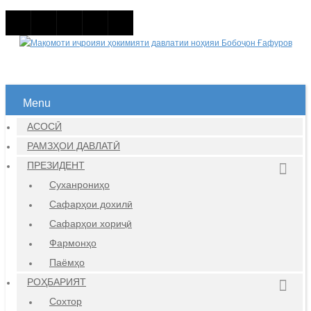
Menu
АСОСӢ
РАМЗҲОИ ДАВЛАТӢ
ПРЕЗИДЕНТ
Суханрониҳо
Сафарҳои дохилӣ
Сафарҳои хориҷӣ
Фармонҳо
Паёмҳо
РОҲБАРИЯТ
Сохтор