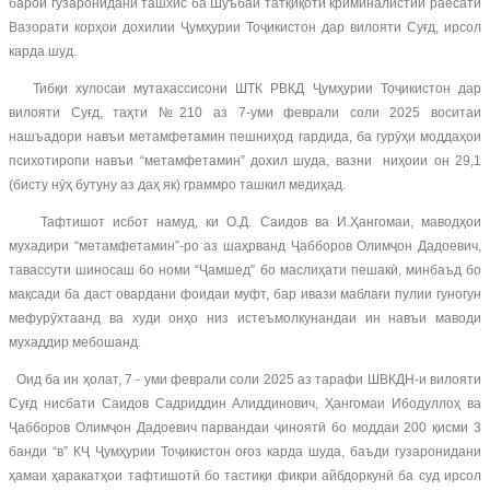
барои гузаронидани ташхис ба Шуъбаи татқиқоти криминалистии раёсати
Вазорати корҳои дохилии Ҷумҳурии Тоҷикистон дар вилояти Суғд, ирсол
карда шуд.
Тибқи хулосаи мутахассисони ШТК РВКД Ҷумҳурии Тоҷикистон дар
вилояти Суғд, таҳти №210 аз 7-уми феврали соли 2025 воситаи
нашъадори навъи метамфетамин пешниҳод гардида, ба гурӯҳи моддаҳои
психотиропи навъи “метамфетамин” дохил шуда, вазни ниҳоии он 29,1
(бисту нӯҳ бутуну аз даҳ як) граммро ташкил медиҳад.
Тафтишот исбот намуд, ки О.Д. Саидов ва И.Ҳангомаи, маводҳои
мухадири “метамфетамин”-ро аз шаҳрванд Ҷабборов Олимҷон Дадоевич,
тавассути шиносаш бо номи “Ҷамшед” бо маслиҳати пешакӣ, минбаъд бо
мақсади ба даст овардани фоидаи муфт, бар ивази маблағи пулии гуногун
мефурӯхтаанд ва худи онҳо низ истеъмолкунандаи ин навъи маводи
мухаддир мебошанд.
Оид ба ин ҳолат, 7 - уми феврали соли 2025 аз тарафи ШВКДН-и вилояти
Суғд нисбати Саидов Садриддин Алиддинович, Ҳангомаи Ибодуллоҳ ва
Ҷабборов Олимҷон Дадоевич парвандаи ҷиноятӣ бо моддаи 200 қисми 3
банди “в” КҶ Ҷумҳурии Тоҷикистон оғоз карда шуда, баъди гузаронидани
ҳамаи ҳаракатҳои тафтишотӣ бо тастиқи фикри айбдоркунӣ ба суд ирсол