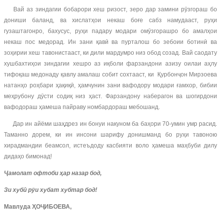
Вай аз зиндагии бобарори хеш ризост, зеро дар замини рӯзгораш бо
дониши баланд, ва хислатҳои некаш боғе сабз намудааст, руҳи
гузаштагонро, бахусус, руҳи падару модари омӯзгорашро бо амалҳои
некаш пос медорад. Ин зани қавӣ ва пурталош бо зебоии ботинӣ ва
зоҳирии хеш тавонистааст, ки дили мардумро низ обод созад. Вай саодату
хушбахтиҳои зиндагии хешро аз иқболи фарзандони азизу оилаи аҳлу
тифоқаш медонаду қавлу амалаш собит сохтааст, ки Қурбонҷон Мирзоева
натанҳо роҳбари ҳақиқӣ, ҳамчунин зани вафодору модари ғамхор, бибии
меҳрубону дӯсти содиқ низ ҳаст. Фарзандону наберагон ва шогирдони
вафодораш ҳамеша пайраву номбардораш мебошанд.
Дар ин айёми шаҳдрез ин бонуи накуном ба баҳори 70-умин умр расид.
Таманно дорем, ки ин инсони шарифу донишманд бо руҳи тавоною
хирадмандии беамсол, истеъдоду касбияти воло ҳамеша маҳбуби дилу
дидаҳо бимонад!
Ҷамолат офтоби ҳар назар бод,
Зи хубӣ рӯи хубат хубтар бод!
Мавлуда ҲОҶИБОЕВА,