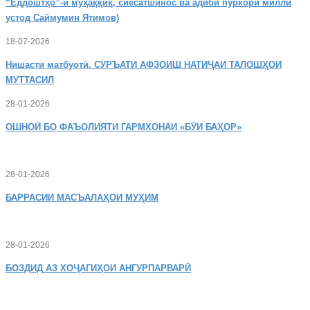
“Ёддоштҳо”-и муҳаққиқ, сиёсатшинос ва адиби пуркори миллӣ
устод Саймумин Ятимов)
18-07-2026
Нишасти
матбуотӣ. СУРЪАТИ АФЗОИШ НАТИҶАИ ТАЛОШҲОИ
МУТТАСИЛ
28-01-2026
ОШНОӢ
БО ФАЪОЛИЯТИ ГАРМХОНАИ «БӮИ БАҲОР»
28-01-2026
БАРРАСИИ МАСЪАЛАҲОИ МУҲИМ
28-01-2026
БОЗДИД
АЗ ХОҶАГИҲОИ АНГУРПАРВАРӢ