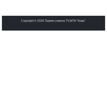
Copyright © 2026 Таҳияи сомона ТҶ МТИ "Кова"