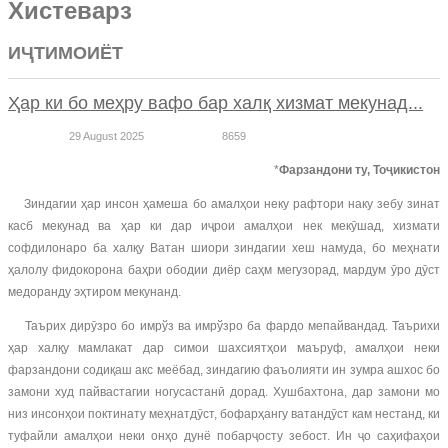
Хистеварз
ИҶТИМОИЁТ
Ҳар ки бо меҳру вафо бар халқ хизмат мекунад...
29 August 2025
8659
*
Фарзандони ту, Тоҷикистон
Зиндагии ҳар инсон ҳамеша бо амалҳои неку рафтори наку зебу зинат
касб мекунад ва ҳар ки дар иҷрои амалҳои нек мекӯшад, хизмати
софдилонаро ба халқу Ватан шиори зиндагии хеш намуда, бо меҳнати
ҳалолу фидокорона баҳри ободии диёр саҳм мегузорад, мардум ӯро дӯст
медоранду эҳтиром мекунанд.
Таърих дирӯзро бо имрўз ва имрўзро ба фардо мепайвандад. Таърихи
ҳар халқу мамлакат дар симои шахсиятҳои маъруф, амалҳои неки
фарзандони содиқаш акс меёбад, зиндагию фаъолияти ин зумра ашхос бо
замони худ пайвастагии ногусастанӣ дорад. Хушбахтона, дар замони мо
низ инсонҳои поктинату меҳнатдӯст, бофарҳангу ватандӯст кам нестанд, ки
туфайли амалҳои неки онҳо дунё побарҷосту зебост. Ин ҷо саҳифаҳои