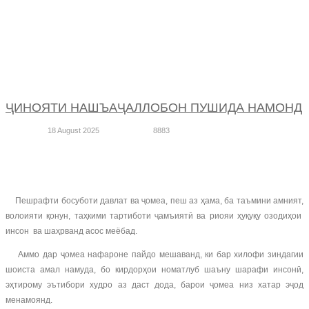
ҶИНОЯТИ НАШЪАҶАЛЛОБОН ПУШИДА НАМОНД
18 August 2025
8883
Пешрафти босуботи давлат ва ҷомеа, пеш аз ҳама, ба таъмини амният,
волоияти қонун, таҳкими тартиботи ҷамъиятӣ ва риояи ҳуқуқу озодиҳои
инсон ва шаҳрванд асос меёбад.
Аммо дар ҷомеа нафароне пайдо мешаванд, ки бар хилофи зиндагии
шоиста амал намуда, бо кирдорҳои номатлуб шаъну шарафи инсонӣ,
эҳтирому эътибори худро аз даст дода, барои ҷомеа низ хатар эҷод
менамоянд.