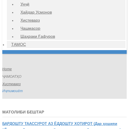
Унҷӣ
Ҳайдар Усмонов
Хистеварз
Чашмасор
Шаҳраки Ғафуров
ТАМОС
Home
ҶАМОАТҲО
Хистеварз
Иҷтимоиёт
МАТОЛИБИ БЕШТАР
БАРДОШТУ
ТААССУРОТ АЗ ЁДДОШТУ ХОТИРОТ (Дар ҳошияи