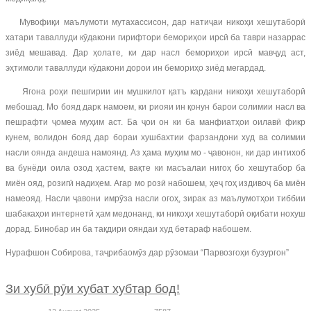
Мувофиқи маълумоти мутахассисон, дар натиҷаи никоҳи хешутаборӣ
хатари таваллуди кӯдакони гирифтори бемориҳои ирсӣ ба таври назаррас
зиёд мешавад. Дар ҳолате, ки дар насл бемориҳои ирсӣ мавҷуд аст,
эҳтимоли таваллуди кӯдакони дорои ин бемориҳо зиёд мегардад.
Ягона роҳи пешгирии ин мушкилот қатъ кардани никоҳи хешутаборӣ
мебошад. Мо бояд дарк намоем, ки риояи ин қонун барои солимии насл ва
пешрафти ҷомеа муҳим аст. Ба ҷои он ки ба манфиатҳои оилавӣ фикр
кунем, волидон бояд дар бораи хушбахтии фарзандони худ ва солимии
насли оянда андеша намоянд. Аз ҳама муҳим мо - ҷавонон, ки дар интихоб
ва бунёди оила озод ҳастем, вақте ки масъалаи нигоҳ бо хешутабор ба
миён ояд, розигӣ надиҳем. Агар мо розӣ набошем, ҳеҷ гоҳ издивоҷ ба миён
намеояд. Насли ҷавони имрӯза насли огоҳ, зирак аз маълумотҳои тиббии
шабакаҳои интернетӣ ҳам медонанд, ки никоҳи хешутаборӣ оқибати нохуш
дорад. Бинобар ин ба тақдири ояндаи худ бетараф набошем.
Нурафшон Собирова, таҷрибаомӯз дар рӯзомаи “Парвозгоҳи бузургон”
Зи хубӣ рӯи хубат хубтар бод!