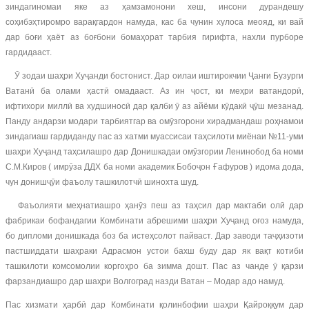
зиндагиномаи яке аз ҳамзамонони хеш, инсони дурандешу
соҳибэҳтиромро варақгардон намуда, кас ба чунин хулоса меояд, ки вай
дар боғи ҳаёт аз боғбони бомаҳорат тарбия гирифта, нахли пурборе
гардидааст.
Ӯ зодаи шаҳри Хуҷанди бостонист. Дар оилаи иштирокчии Ҷанги Бузурги
Ватанӣ ба олами ҳастӣ омадааст. Аз ин ҷост, ки меҳри ватандорӣ,
ифтихори миллӣ ва худшиносӣ дар қалби ӯ аз айёми кӯдакӣ ҷӯш мезанад.
Панду андарзи модари тарбиятгар ва омӯзгорони хирадмандаш роҳнамои
зиндагиаш гардиданду пас аз хатми муассисаи таҳсилоти миёнаи №11-уми
шаҳри Хуҷанд таҳсилашро дар Донишкадаи омӯзгории Ленинобод ба номи
С.М.Киров ( имрӯза ДДХ ба номи академик Бобоҷон Ғафуров ) идома дода,
чун донишҷӯи фаъолу ташкилотчӣ шинохта шуд.
Фаъолияти меҳнатиашро ҳанӯз пеш аз таҳсил дар мактаби олӣ дар
фабрикаи бофандагии Комбинати абрешими шаҳри Хуҷанд оғоз намуда,
бо дипломи донишкада боз ба истеҳсолот пайваст. Дар заводи таҷҳизоти
пастшиддати шаҳраки Адрасмон устои бахш буду дар як вақт котиби
ташкилоти комсомолии коргоҳро ба зимма дошт. Пас аз чанде ӯ қарзи
фарзандиашро дар шаҳри Волгоград назди Ватан – Модар адо намуд.
Пас хизмати ҳарбӣ дар Комбинати қолинбофии шаҳри Қайроққум дар