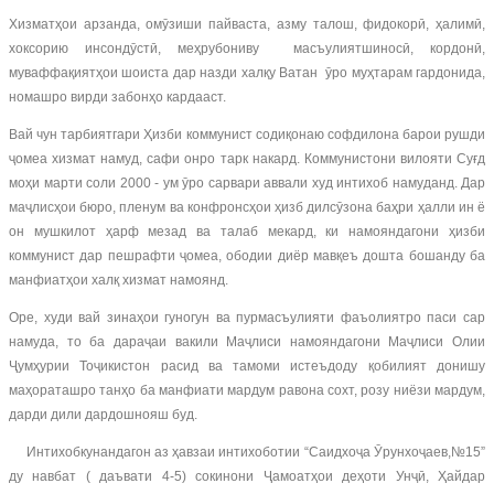
Хизматҳои арзанда, омӯзиши пайваста, азму талош, фидокорӣ, ҳалимӣ,
хоксорию инсондӯстӣ, меҳрубониву масъулиятшиносӣ, кордонӣ,
муваффақиятҳои шоиста дар назди халқу Ватан ӯро муҳтарам гардонида,
номашро вирди забонҳо кардааст.
Вай чун тарбиятгари Ҳизби коммунист содиқонаю софдилона барои рушди
ҷомеа хизмат намуд, сафи онро тарк накард. Коммунистони вилояти Суғд
моҳи марти соли 2000 - ум ӯро сарвари аввали худ интихоб намуданд. Дар
маҷлисҳои бюро, пленум ва конфронсҳои ҳизб дилсӯзона баҳри ҳалли ин ё
он мушкилот ҳарф мезад ва талаб мекард, ки намояндагони ҳизби
коммунист дар пешрафти ҷомеа, ободии диёр мавқеъ дошта бошанду ба
манфиатҳои халқ хизмат намоянд.
Оре, худи вай зинаҳои гуногун ва пурмасъулияти фаъолиятро паси сар
намуда, то ба дараҷаи вакили Маҷлиси намояндагони Маҷлиси Олии
Ҷумҳурии Тоҷикистон расид ва тамоми истеъдоду қобилият донишу
маҳораташро танҳо ба манфиати мардум равона сохт, розу ниёзи мардум,
дарди дили дардошнояш буд.
Интихобкунандагон аз ҳавзаи интихоботии “Саидхоҷа Ӯрунхоҷаев,№15”
ду навбат ( даъвати 4-5) сокинони Ҷамоатҳои деҳоти Унҷӣ, Ҳайдар