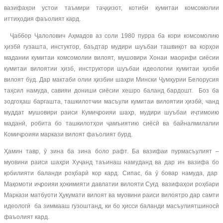
вазифаҳои устои таъмири таҷҳизот, котиби кумитаи комсомолии
иттиҳодия фаъолият кард.
Ҷаббор Ҷалолович Аҳмадов аз соли 1980 пурра ба кори комсомолию
ҳизбӣ гузашта, инстуктор, баъдтар мудири шуъбаи ташвиқот ва корҳои
мадании кумитаи комсомолии вилоят, мушовири Хонаи маорифи сиёсии
кумитаи вилоятии ҳизб, инструктори шуъбаи идеологии кумитаи ҳизби
вилоят буд. Дар мактаби олии ҳизбии шаҳри Мински Ҷумҳурии Белорусия
таҳсил намуда, савияи дониши сиёсии хешро баланд бардошт. Боз ба
зодгоҳаш баргашта, ташкилотчии масъули кумитаи вилоятии ҳизбӣ, чанд
муддат мушовири раиси Кумиҷроияи шаҳр, мудири шуъбаи иҷтимоию
маданӣ, робита бо ташкилотҳои ҷамъиятию сиёсӣ ва байналмилалии
Комиҷроияи маркази вилоят фаъолият бурд.
Ҳамин тавр, ӯ зина ба зина боло рафт. Ба вазифаи пурмасъулият –
муовини раиси шаҳри Хуҷанд таъинаш намуданд ва дар ин вазифа бо
қобилияти баланди роҳбарӣ кор кард. Сипас, ба ӯ бовар намуда, дар
Мақомоти иҷроияи ҳокимияти давлатии вилояти Суғд вазифаҳои роҳбари
Маркази матбуоти Ҳукумати вилоят ва муовини раиси вилоятро дар самти
идеологӣ ба зиммааш гузоштанд, ки бо ҳисси баланди масъулиятшиносӣ
фаъолият кард.