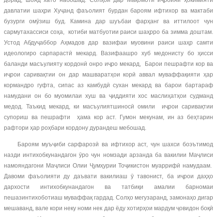
дорад, шояд хато набошад. Солҳои дар Мақомоти иҷроияи ҳокимияти
давлатии шаҳри Хуҷанд фаъолият бурдан бароям ифтихор ва мактаби
бузурги омӯзиш буд. Камина дар шуъбаи фарҳанг ва иттилоот чун
сармутахассиси соҳа, котиби матбуотии раиси шаҳрро ба зимма доштам.
Устод Абдуҷаббор Аҳмадов дар вазифаи муовини раиси шаҳр самти
идеологиро сарпарастӣ мекард. Вазифаашро хуб медонисту бо ҳисси
баланди масъулияту кордонӣ онро иҷро мекард, Барои пешрафти кор ва
иҷрои саривақтии он дар машваратҳои корӣ аввал муваффақияти ҳар
кормандро гуфта, сипас аз камбудӣ сухан мекард ва барои бартараф
намудани он бо муомилаи хуш ва ҷиддияти хос маслиҳатҳои судманд
медод. Таъкид мекард, ки масъулиятшиносӣ омили иҷрои саривақтии
супориш ва пешрафти ҳама кор аст. Гумон мекунам, ин аз беҳтарин
рафтори ҳар роҳбари кордону дурандеш мебошад.
Бароям муъҷиби сарфарозӣ ва ифтихор аст, чун шахси боэътимод
назди интихобкунандагон ӯро чун номзади арзанда ба вакилии Маҷлиси
намояндагони Маҷлиси Олии Ҷумҳурии Тоҷикистон муаррифӣ намудаам.
Давоми фаъолияти ду даъвати вакилиаш ӯ тавонист, ба иҷрои даҳҳо
дархости интихобкунандагон ва татбиқи амалии барномаи
пешазинтихоботиаш муваффақ гардад. Солҳо мегузаранд, замонаҳо дигар
мешаванд, вале кори неку номи нек дар ёду хотирҳои мардум ҷовидон боқӣ