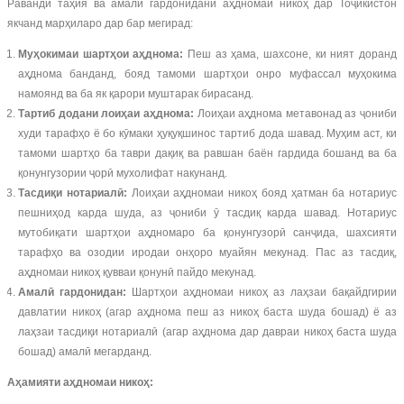
Раванди таҳия ва амалӣ гардонидани аҳдномаи никоҳ дар Тоҷикистон
якчанд марҳиларо дар бар мегирад:
Муҳокимаи шартҳои аҳднома:
Пеш аз ҳама, шахсоне, ки ният доранд
аҳднома банданд, бояд тамоми шартҳои онро муфассал муҳокима
намоянд ва ба як қарори муштарак бирасанд.
Тартиб додани лоиҳаи аҳднома:
Лоиҳаи аҳднома метавонад аз ҷониби
худи тарафҳо ё бо кӯмаки ҳуқуқшинос тартиб дода шавад. Муҳим аст, ки
тамоми шартҳо ба таври дақиқ ва равшан баён гардида бошанд ва ба
қонунгузории ҷорӣ мухолифат накунанд.
Тасдиқи нотариалӣ:
Лоиҳаи аҳдномаи никоҳ бояд ҳатман ба нотариус
пешниҳод карда шуда, аз ҷониби ӯ тасдиқ карда шавад. Нотариус
мутобиқати шартҳои аҳдномаро ба қонунгузорӣ санҷида, шахсияти
тарафҳо ва озодии иродаи онҳоро муайян мекунад. Пас аз тасдиқ,
аҳдномаи никоҳ қувваи қонунӣ пайдо мекунад.
Амалӣ гардонидан:
Шартҳои аҳдномаи никоҳ аз лаҳзаи бақайдгирии
давлатии никоҳ (агар аҳднома пеш аз никоҳ баста шуда бошад) ё аз
лаҳзаи тасдиқи нотариалӣ (агар аҳднома дар давраи никоҳ баста шуда
бошад) амалӣ мегарданд.
Аҳамияти аҳдномаи никоҳ: