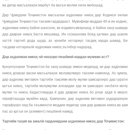
ва дигар масъалаҳои марбут ба вазъи молии оила мебошад.
Дар Ҷумҳурии Тоҷикистон масъалаи аҳдномаи никоҳ дар Кодекси оилаи
Ҷумҳурии Тоҷикистон танзим гардидааст. Мувофиқи моддаи 40-и ин кодекс,
аҳдномаи никоҳ байни шахсоне, ки издивоҷ мекунанд, ё байни зану шавҳар
дар давраи никоҳ баста мешавад. Ин созишнома бояд ҳатман дар шакли
хаттӣ тартиб дода шуда, аз ҷониби нотариус тасдиқ карда шавад. Бе
тасдиқи нотариалӣ аҳдномаи никоҳ эътибор надорад.
Дар аҳдномаи никоҳ чӣ чизҳоро пешбинӣ кардан мумкин аст?
Қонунгузории Тоҷикистон ба зану шавҳар имкон медиҳад, ки дар аҳдномаи
никоҳ доираи васеи масъалаҳои молумулкиро танзим намоянд. Аз ҷумла,
дар аҳднома метавон тартиби тақсими молу мулки ҳамсаронро дар сурати
қатъи никоҳ, тартиби молумулки алоҳидаи ҳар як ҳамсарро нисбати молу
мулки то никоҳ бадастоварда ё дар давраи никоҳ бо роҳи ҳадя ё мерос
гирифташуда муайян кард. Ҳамчунин, дар аҳднома метавон уҳдадориҳои
тарафҳоро оид ба таъминоти моддии якдигар ҳам дар давраи никоҳ ва ҳам
пас аз қатъи он (алимент) пешбинӣ намуд.
Тартиби таҳия ва амалӣ гардонидани аҳдномаи никоҳ дар Тоҷикистон: