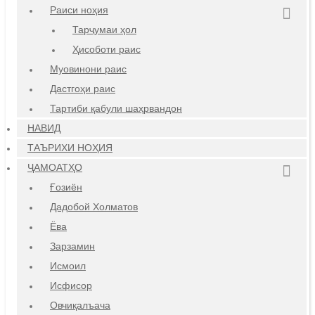
Раиси ноҳия
Тарҷумаи ҳол
Ҳисоботи раис
Муовинони раис
Дастгоҳи раис
Тартиби қабули шаҳрвандон
НАВИД
ТАЪРИХИ НОҲИЯ
ҶАМОАТҲО
Ғозиён
Дадобой Холматов
Ёва
Зарзамин
Исмоил
Исфисор
Овчиқалъача