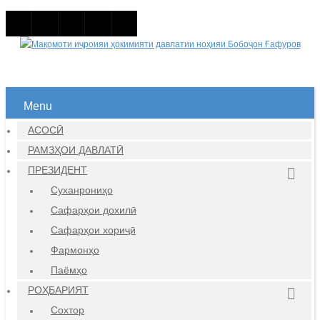
Menu
АСОСӢ
РАМЗҲОИ ДАВЛАТӢ
ПРЕЗИДЕНТ
Суханрониҳо
Сафарҳои дохилӣ
Сафарҳои хориҷӣ
Фармонҳо
Паёмҳо
РОҲБАРИЯТ
Сохтор