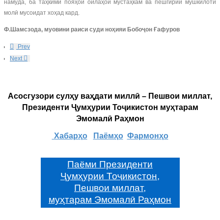
намуда, ба таҳкими пояҳои оилаҳои мустаҳкам ва пешгирии мушкилоти
молӣ мусоидат хоҳад кард.
Ф.Шамсзода, муовини раиси суди ноҳияи Бобоҷон Ғафуров
Prev
Next
Асосгузори сулҳу ваҳдати миллӣ – Пешвои миллат,
Президенти Ҷумҳурии Тоҷикистон муҳтарам
Эмомалӣ Раҳмон
Хабарҳо
Паёмҳо
Фармонҳо
Паёми Президенти
Ҷумҳурии Тоҷикистон,
Пешвои миллат,
муҳтарам Эмомалӣ Раҳмон