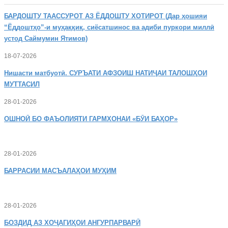
БАРДОШТУ
ТААССУРОТ АЗ ЁДДОШТУ ХОТИРОТ (Дар ҳошияи
“Ёддоштҳо”-и муҳаққиқ, сиёсатшинос ва адиби пуркори миллӣ
устод Саймумин Ятимов)
18-07-2026
Нишасти
матбуотӣ. СУРЪАТИ АФЗОИШ НАТИҶАИ ТАЛОШҲОИ
МУТТАСИЛ
28-01-2026
ОШНОӢ
БО ФАЪОЛИЯТИ ГАРМХОНАИ «БӮИ БАҲОР»
28-01-2026
БАРРАСИИ МАСЪАЛАҲОИ МУҲИМ
28-01-2026
БОЗДИД
АЗ ХОҶАГИҲОИ АНГУРПАРВАРӢ