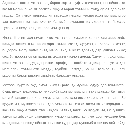
Аҳдномаи никоҳ метавонад барои ҳар як ҷуфти ҳамсарон, новобаста аз
вазъи молии онҳо, як воситаи муҳим барои таъмини сулҳу субот дар оила
гардад. Он имкон медиҳад, ки тарафҳо пешакӣ масъалаҳои молумулкиро
ҳал намоянд ва дар сурати ба миён омадани ихтилофот, аз баҳсҳои
тӯлонӣ ва нохушоянд канорагирӣ кунанд.
Илова бар ин, аҳдномаи никоҳ метавонад ҳуқуқҳои ҳар як ҳамсарро ҳифз
намуда, амнияти молии онҳоро таъмин созад. Хусусан, ин барои шахсоне,
ки дорои молу мулки зиёд мебошанд ё ният доранд дар давраи никоҳ
соҳиби дороии калон шаванд, аҳамияти калон дорад. Ҳамчунин, аҳдномаи
никоҳ метавонад уҳдадориҳои тарафҳоро нисбати якдигар, аз ҷумла дар
масъалаи таъминоти моддӣ, муайян намуда, ба ин васила як навъ
кафолат барои шарики заифтар фароҳам оварад.
Метавон гуфт, ки аҳдномаи никоҳ як раванди муҳими ҳуқуқӣ дар Тоҷикистон
буда, имкон медиҳад, ки муносибатҳои молумулкии зану шавҳар ба таври
қонунӣ танзим гардида, ҳуқуқ ва манфиатҳои онҳо ҳифз карда шаванд. Бо
вуҷуди ин, мутаассифона, дар ҷомеаи мо сатҳи огоҳӣ ва истифодаи ин
воситаи муҳим ҳанӯз ҳам чандон баланд нест. Бо вуҷуди ин, бо гузашти
замон ва афзоиши саводнокии ҳуқуқии шаҳрвандон, метавон умедвор буд,
ки аҳдномаи никоҳ ҷойгоҳи шоистаи худро дар муносибатҳои оилавӣ пайдо