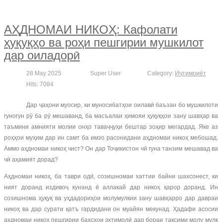
АҲДНОМАИ НИКОҲ: Кафолати
ҳуқуқҳо ва роҳи пешгирии мушкилот
дар оиладорӣ
28 May 2025
Super User
Category:
Иҷтимоиёт
Hits: 7084
Дар ҷаҳони муосир, ки муносибатҳои оилавӣ баъзан бо мушкилоти
гуногун рӯ ба рӯ мешаванд, ба масъалаи ҳимояи ҳуқуқҳои зану шавҳар ва
таъмини амнияти молии онҳо таваҷҷуҳи бештар зоҳир мегардад. Яке аз
роҳҳои муҳим дар ин самт ба имзо расонидани аҳдномаи никоҳ мебошад.
Аммо аҳдномаи никоҳ чист? Он дар Тоҷикистон чӣ гуна танзим мешавад ва
чӣ аҳамият дорад?
Аҳдномаи никоҳ, ба таври одӣ, созишномаи хаттии байни шахсонест, ки
ният доранд издивоҷ кунанд ё аллакай дар никоҳ қарор доранд. Ин
созишнома ҳуқуқ ва уҳдадориҳои молумулкии зану шавҳарро дар давраи
никоҳ ва дар сурати қатъ гардидани он муайян мекунад. Ҳадафи асосии
аҳдномаи никоҳ пешгирии баҳсҳои эҳтимолӣ дар бораи тақсими молу мулк