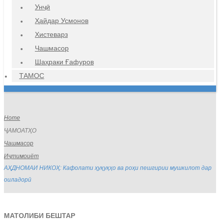
Унҷӣ
Ҳайдар Усмонов
Хистеварз
Чашмасор
Шаҳраки Ғафуров
ТАМОС
Home
ҶАМОАТҲО
Чашмасор
Иҷтимоиёт
АҲДНОМАИ НИКОҲ: Кафолати ҳуқуқҳо ва роҳи пешгирии мушкилот дар
оиладорӣ
МАТОЛИБИ БЕШТАР