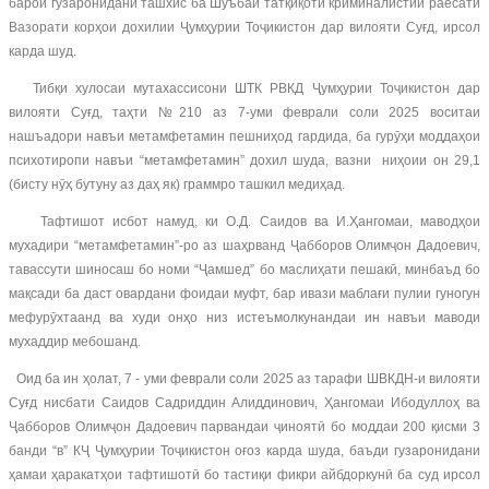
барои гузаронидани ташхис ба Шуъбаи татқиқоти криминалистии раёсати
Вазорати корҳои дохилии Ҷумҳурии Тоҷикистон дар вилояти Суғд, ирсол
карда шуд.
Тибқи хулосаи мутахассисони ШТК РВКД Ҷумҳурии Тоҷикистон дар
вилояти Суғд, таҳти №210 аз 7-уми феврали соли 2025 воситаи
нашъадори навъи метамфетамин пешниҳод гардида, ба гурӯҳи моддаҳои
психотиропи навъи “метамфетамин” дохил шуда, вазни ниҳоии он 29,1
(бисту нӯҳ бутуну аз даҳ як) граммро ташкил медиҳад.
Тафтишот исбот намуд, ки О.Д. Саидов ва И.Ҳангомаи, маводҳои
мухадири “метамфетамин”-ро аз шаҳрванд Ҷабборов Олимҷон Дадоевич,
тавассути шиносаш бо номи “Ҷамшед” бо маслиҳати пешакӣ, минбаъд бо
мақсади ба даст овардани фоидаи муфт, бар ивази маблағи пулии гуногун
мефурӯхтаанд ва худи онҳо низ истеъмолкунандаи ин навъи маводи
мухаддир мебошанд.
Оид ба ин ҳолат, 7 - уми феврали соли 2025 аз тарафи ШВКДН-и вилояти
Суғд нисбати Саидов Садриддин Алиддинович, Ҳангомаи Ибодуллоҳ ва
Ҷабборов Олимҷон Дадоевич парвандаи ҷиноятӣ бо моддаи 200 қисми 3
банди “в” КҶ Ҷумҳурии Тоҷикистон оғоз карда шуда, баъди гузаронидани
ҳамаи ҳаракатҳои тафтишотӣ бо тастиқи фикри айбдоркунӣ ба суд ирсол