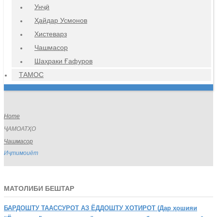
Унҷӣ
Ҳайдар Усмонов
Хистеварз
Чашмасор
Шаҳраки Ғафуров
ТАМОС
Home
ҶАМОАТҲО
Чашмасор
Иҷтимоиёт
МАТОЛИБИ БЕШТАР
БАРДОШТУ
ТААССУРОТ АЗ ЁДДОШТУ ХОТИРОТ (Дар ҳошияи