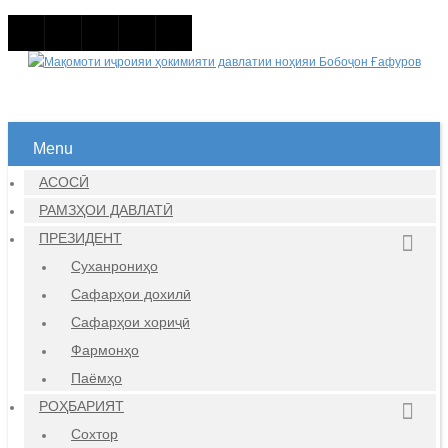
Menu
АСОСӢ
РАМЗҲОИ ДАВЛАТӢ
ПРЕЗИДЕНТ
Суханрониҳо
Сафарҳои дохилӣ
Сафарҳои хориҷӣ
Фармонҳо
Паёмҳо
РОҲБАРИЯТ
Сохтор