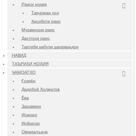
Раиси ноҳия
Тарҷумаи ҳол
Ҳисоботи раис
Муовинони раис
Дастгоҳи раис
Тартиби қабули шаҳрвандон
НАВИД
ТАЪРИХИ НОҲИЯ
ҶАМОАТҲО
Ғозиён
Дадобой Холматов
Ёва
Зарзамин
Исмоил
Исфисор
Овчиқалъача