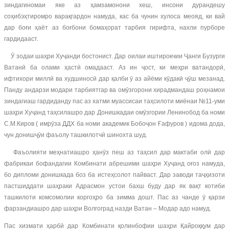
зиндагиномаи яке аз ҳамзамонони хеш, инсони дурандешу
соҳибэҳтиромро варақгардон намуда, кас ба чунин хулоса меояд, ки вай
дар боғи ҳаёт аз боғбони бомаҳорат тарбия гирифта, нахли пурборе
гардидааст.
Ӯ зодаи шаҳри Хуҷанди бостонист. Дар оилаи иштирокчии Ҷанги Бузурги
Ватанӣ ба олами ҳастӣ омадааст. Аз ин ҷост, ки меҳри ватандорӣ,
ифтихори миллӣ ва худшиносӣ дар қалби ӯ аз айёми кӯдакӣ ҷӯш мезанад.
Панду андарзи модари тарбиятгар ва омӯзгорони хирадмандаш роҳнамои
зиндагиаш гардиданду пас аз хатми муассисаи таҳсилоти миёнаи №11-уми
шаҳри Хуҷанд таҳсилашро дар Донишкадаи омӯзгории Ленинобод ба номи
С.М.Киров ( имрӯза ДДХ ба номи академик Бобоҷон Ғафуров ) идома дода,
чун донишҷӯи фаъолу ташкилотчӣ шинохта шуд.
Фаъолияти меҳнатиашро ҳанӯз пеш аз таҳсил дар мактаби олӣ дар
фабрикаи бофандагии Комбинати абрешими шаҳри Хуҷанд оғоз намуда,
бо дипломи донишкада боз ба истеҳсолот пайваст. Дар заводи таҷҳизоти
пастшиддати шаҳраки Адрасмон устои бахш буду дар як вақт котиби
ташкилоти комсомолии коргоҳро ба зимма дошт. Пас аз чанде ӯ қарзи
фарзандиашро дар шаҳри Волгоград назди Ватан – Модар адо намуд.
Пас хизмати ҳарбӣ дар Комбинати қолинбофии шаҳри Қайроққум дар