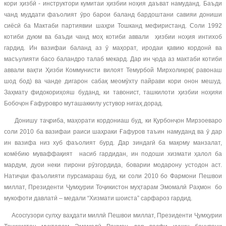
кори ҳизбӣ - инструктори кумитаи ҳизбии ноҳия даъват намуданд. Баъди
чанд муддати фаъолият ӯро барои баланд бардоштани савияи дониши
сиёсӣ ба Мактаби партиявии шаҳри Тошканд мефиристанд. Соли 1992
котиби дуюм ва баъди чанд моҳ котиби аввали ҳизбии ноҳия интихоб
гардид. Ин вазифаи баланд аз ӯ маҳорат, иродаи қавию кордонӣ ва
масъулияти басо баландро талаб мекард. Дар ин ҷода аз мактаби котиби
аввали вақти Ҳизби Коммунисти вилоят Темурбой Мирхолиқов( равонаш
шод бод) ва чанде дигарон сабақ меомӯхту пайрави кори онон мешуд.
Заҳмату фидокориҳояш буданд, ки тавонист, ташкилоти ҳизбии ноҳияи
Бобоҷон Ғафуровро муташаккилу устувор нигаҳ дорад.
Донишу таҷриба, маҳорати кордониаш буд, ки Қурбонҷон Мирзоеваро
соли 2010 ба вазифаи раиси шаҳраки Ғафуров таъин намуданд ва ӯ дар
ин вазифа низ хуб фаъолият бурд. Дар зиндагӣ ба мақому манзалат,
комёбию муваффақият насиб гардидан, ин подоши хизмати ҳалол ба
мардум, дуои неки пирони рӯзгордида, боварии модарону устодон аст.
Натиҷаи фаъолияти пурсамараш буд, ки соли 2010 бо Фармони Пешвои
миллат, Президенти Ҷумҳурии Тоҷикистон муҳтарам Эмомалӣ Раҳмон бо
мукофоти давлатӣ – медали “Хизмати шоиста” сарфароз гардид.
Асосгузори сулҳу ваҳдати миллӣ Пешвои миллат, Президенти Ҷумҳурии