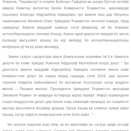
Усмонов, “Чашмасор”-и ноҳияи Бобоҷон Ғафуров ва шаҳри Бӯстон котиби
аввали Кумитаи вилоятии Ҳизби Коммунисти Тоҷикистон, ҷавонмарди
хушзеҳну боирода Абдуҷаббор Аҳмадовро чун вакили хеш дар Маҷлиси
намояндагони Маҷлиси Олии Ҷумҳурии Тоҷикистон интихоб намуда, бурд
намуданд. Вакили мардумӣ ҳамеша саъй меварзид, ки ба боварии
интихобкунандагон сазовор бошад, барои адои дархости мардум бо ҳисси
баланди масъулият кӯшиш ба кор мебурд, бо интихобкунандагонаш
вохӯриҳои рӯ ба рӯ доир менамуд.
Зимни суҳбат сардухтури вақти Беморхонаи ноҳиявии №3-и Ҷамоати
деҳоти ба номи Ҳайдар Усмонов Абдурауф Муллобоев изҳор дошт: ” Бо
дахолати вакили мардумӣ Абдуҷаббор Аҳмадов сохтмони бинои нави
бемористони деҳот ба нақша ворид гардида, соли 2019, дар рӯзҳои
таҷлили Наврӯзи байналмилал бо иштироки Асосгузори сулҳу ваҳдати
миллӣ – Пешвои миллат, Президенти Ҷумҳурии Тоҷикистон муҳтарам
Эмомалӣ Раҳмон он мавриди истифода қарор гирифт. Имрӯз кормандони
соҳаи тандурустии деҳот дар бинои наву замонавӣ, муҷаҳҳаз бо таҷҳизоти
муосир фаъолияти босамар доранд. Орзуи банда ва сокинон ҷомаи амал
пӯшид, сатҳу сифати хизматрасонӣ хеле боло рафт...”
Ин инсони накуном агар гӯям, ки ба муаллифи ин сатрҳо ҳаққи устодӣ