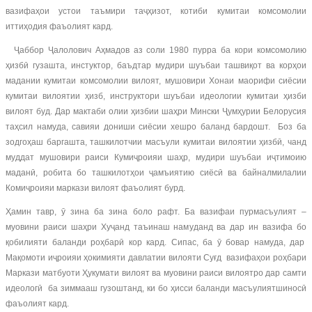
вазифаҳои устои таъмири таҷҳизот, котиби кумитаи комсомолии
иттиҳодия фаъолият кард.
Ҷаббор Ҷалолович Аҳмадов аз соли 1980 пурра ба кори комсомолию
ҳизбӣ гузашта, инстуктор, баъдтар мудири шуъбаи ташвиқот ва корҳои
мадании кумитаи комсомолии вилоят, мушовири Хонаи маорифи сиёсии
кумитаи вилоятии ҳизб, инструктори шуъбаи идеологии кумитаи ҳизби
вилоят буд. Дар мактаби олии ҳизбии шаҳри Мински Ҷумҳурии Белорусия
таҳсил намуда, савияи дониши сиёсии хешро баланд бардошт. Боз ба
зодгоҳаш баргашта, ташкилотчии масъули кумитаи вилоятии ҳизбӣ, чанд
муддат мушовири раиси Кумиҷроияи шаҳр, мудири шуъбаи иҷтимоию
маданӣ, робита бо ташкилотҳои ҷамъиятию сиёсӣ ва байналмилалии
Комиҷроияи маркази вилоят фаъолият бурд.
Ҳамин тавр, ӯ зина ба зина боло рафт. Ба вазифаи пурмасъулият –
муовини раиси шаҳри Хуҷанд таъинаш намуданд ва дар ин вазифа бо
қобилияти баланди роҳбарӣ кор кард. Сипас, ба ӯ бовар намуда, дар
Мақомоти иҷроияи ҳокимияти давлатии вилояти Суғд вазифаҳои роҳбари
Маркази матбуоти Ҳукумати вилоят ва муовини раиси вилоятро дар самти
идеологӣ ба зиммааш гузоштанд, ки бо ҳисси баланди масъулиятшиносӣ
фаъолият кард.