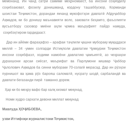
мемонанд. Ин чанд сатри самимӣ меҳрномаест, ба инсони соҳибдилу
соҳибзаковат, фозилу донишманд, кордону ташаббускор, Корманди
шоистаи Тоҷикистон, дорандаи якчанд мукофотҳои давлатӣ Абдуҷаббор
Аҳмадов, ки бо донишу маънавияти воло, заковати беҳамто, фаъолияти
вусъатбору сазовор миёни аҳли ҷомеа маъруфият пайдо намуда,
соҳибэҳтиром гардидааст.
Дар ин айёми фараҳафзо – арафаи таҷлили ҷашни мубораку муқаддаси
миллӣ – 34 -умин солгарди Истиқлоли давлатии Ҷумҳурии Тоҷикистон
инсони соҳибфазл, ходими намоёни давлатию ҷамъиятӣ, аз чеҳраҳои
дурахшони арсаи сиёсат, маърифат ва Парлумони кишвар Ҷаббор
Ҷалолович Аҳмадов ба синни мубораки 70-солагӣ мерасад. Дар ин рӯзҳои
пурнишот ва ҳама рӯз барояш саломатӣ, нусрату шодӣ, сарбаландӣ ва
давлати бегазанди пирӣ таманно дорем.
Ҳар ки бо меҳру вафо бар халқ хизмат мекунад,
Номи худро сархати девони миллат мекунад
Мавлуда ҲОҶИБОЕВА,
узви Иттифоқи журналистони Тоҷикистон,