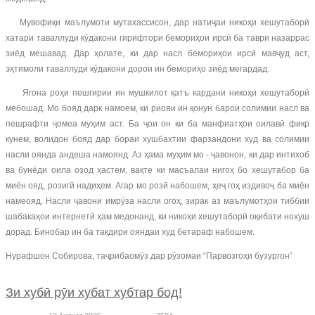
Мувофиқи маълумоти мутахассисон, дар натиҷаи никоҳи хешутаборӣ
хатари таваллуди кӯдакони гирифтори бемориҳои ирсӣ ба таври назаррас
зиёд мешавад. Дар ҳолате, ки дар насл бемориҳои ирсӣ мавҷуд аст,
эҳтимоли таваллуди кӯдакони дорои ин бемориҳо зиёд мегардад.
Ягона роҳи пешгирии ин мушкилот қатъ кардани никоҳи хешутаборӣ
мебошад. Мо бояд дарк намоем, ки риояи ин қонун барои солимии насл ва
пешрафти ҷомеа муҳим аст. Ба ҷои он ки ба манфиатҳои оилавӣ фикр
кунем, волидон бояд дар бораи хушбахтии фарзандони худ ва солимии
насли оянда андеша намоянд. Аз ҳама муҳим мо - ҷавонон, ки дар интихоб
ва бунёди оила озод ҳастем, вақте ки масъалаи нигоҳ бо хешутабор ба
миён ояд, розигӣ надиҳем. Агар мо розӣ набошем, ҳеҷ гоҳ издивоҷ ба миён
намеояд. Насли ҷавони имрӯза насли огоҳ, зирак аз маълумотҳои тиббии
шабакаҳои интернетӣ ҳам медонанд, ки никоҳи хешутаборӣ оқибати нохуш
дорад. Бинобар ин ба тақдири ояндаи худ бетараф набошем.
Нурафшон Собирова, таҷрибаомӯз дар рӯзомаи “Парвозгоҳи бузургон”
Зи хубӣ рӯи хубат хубтар бод!