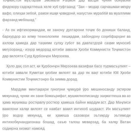
Тоҷикистон муҳтарам Эмомалӣ Раҳмон дар васфи чунин бонувони
фидокору садоқатпеша хеле хуб гуфтаанд: “Зан – модар сарчашмаи меҳру
вафо, олиҳаи зебоӣ, рамзи ишқи ҷовидонӣ, нахустин мураббӣ ва муаллими
фарзанд мебошад.”
- Аз он ифтихормандам, ки занону духтарони тоҷик бо дониши баланд,
бархурдор аз илму технологияи пешқадам, забондону соҳибфарҳанг ва
ахлоқи ҳамида дар таҳкими сулҳу субот ва давлатдорӣ саҳми муносиб
мегузоранд,- изҳор медорад котиби аввали Ҳизби Коммунисти Тоҷикистон
дар вилояти Суғд Қурбонҷон Мирзоева.
Ҳоло даҳ сол аст, ки Қурбонҷон Мирзоева вазифаи басо пурмасъулият –
котиби аввали Кумитаи ҳизбии вилоят ва дар як вақт котиби КМ Ҳизби
Коммунистии Тоҷикистонро ба зимма дорад.
Мардуми минтақаҳои гуногуни ҷумҳурӣ ӯро мешиносанду эҳтиром
мекунанд, чунки ин зани бомаърифат, мушкилнописанду заҳматпеша ва аз
ҳама муҳимаш ростқавлу росткор ҳамеша байни мардум аст. Дар Маҷлиси
вакилони халқи вилоят се навбат вакил интихоб шудааст. Ин масъулият
ӯро водор мекунад, ки ҳамеша сазовори эътиқоду эътимоди
интихобкунандагонаш бошад, саъю талош меварзад, ба халқу Ватан
содиқона хизмат намояд.