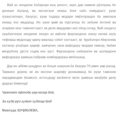
Вай аз зиндагии бобарори хеш ризост, зеро дар замини рӯзгораш бо
дониши баланд, ва хислатҳои некаш боғе сабз намудааст, руҳи
гузаштагонро, бахусус, руҳи падару модари омӯзгорашро бо амалҳои
некаш пос медорад. Ин зани қавӣ ва пурталош бо зебоии ботинӣ ва
зоҳирии хеш тавонистааст, ки дили мардумро низ обод созад. Вай саодату
хушбахтиҳои зиндагии хешро аз иқболи фарзандони азизу оилаи аҳлу
тифоқаш медонаду қавлу амалаш собит сохтааст, ки Қурбонҷон Мирзоева
натанҳо роҳбари ҳақиқӣ, ҳамчунин зани вафодору модари ғамхор, бибии
меҳрубону дӯсти содиқ низ ҳаст. Фарзандону наберагон ва шогирдони
вафодораш ҳамеша пайраву номбардораш мебошанд.
Дар ин айёми шаҳдрез ин бонуи накуном ба баҳори 70-умин умр расид.
Таманно дорем, ки ин инсони шарифу донишманд бо руҳи тавоною
хирадмандии беамсол, истеъдоду касбияти воло ҳамеша маҳбуби дилу
дидаҳо бимонад!
Ҷамолат офтоби ҳар назар бод,
Зи хубӣ рӯи хубат хубтар бод!
Мавлуда ҲОҶИБОЕВА,