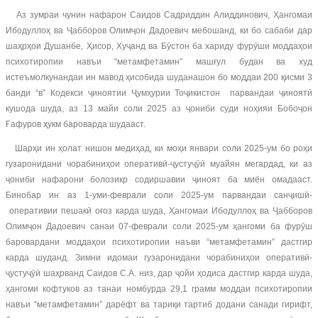
Аз зумраи чунин нафарон Саидов Садриддин Алиддинович, Ҳангомаи
Ибодуллоҳ ва Ҷабборов Олимҷон Дадоевич мебошанд, ки бо сабаби дар
шаҳрҳои Душанбе, Ҳисор, Хуҷанд ва Бӯстон ба хариду фурӯши моддаҳои
психотиропии навъи “метамфетамин” машғул будан ва худ
истеъмолкунандаи ин мавод ҳисобида шуданашон бо моддаи 200 қисми 3
банди “в” Кодекси ҷиноятии Ҷумҳурии Тоҷикистон парвандаи ҷиноятӣ
кушода шуда, аз 13 майи соли 2025 аз ҷониби суди ноҳияи Бобоҷон
Ғафуров ҳукм бароварда шудааст.
Шарҳи ин ҳолат нишон медиҳад, ки моҳи январи соли 2025-ум бо роҳи
гузаронидани чорабиниҳои оперативӣ-ҷустуҷӯӣ муайян мегардад, ки аз
ҷониби нафарони болозикр содиршавии ҷиноят ба миён омадааст.
Бинобар ин аз 1-уми-феврали соли 2025-ум парвандаи санҷишӣ-
оперативии пешакӣ оғоз карда шуда, Ҳангомаи Ибодуллоҳ ва Ҷабборов
Олимҷон Дадоевич санаи 07-феврали соли 2025-ум ҳангоми ба фурӯш
баровардани моддаҳои психотиропии наъви “метамфетамин” дастгир
карда шуданд. Зимни идомаи гузаронидани чорабиниҳои оперативӣ-
ҷустуҷӯӣ шаҳрванд Саидов С.А. низ, дар ҷойи ҳодиса дастгир карда шуда,
ҳангоми кофтуков аз танаи номбурда 29,1 грамм моддаи психотиропии
навъи “метамфетамин” дарёфт ва тариқи тартиб додани санади гирифт,