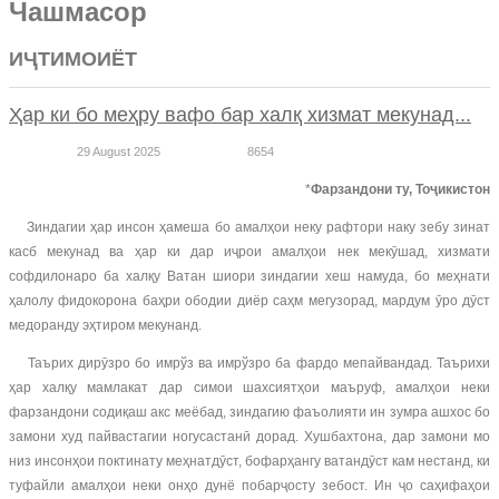
Чашмасор
ИҶТИМОИЁТ
Ҳар ки бо меҳру вафо бар халқ хизмат мекунад...
29 August 2025
8654
*
Фарзандони ту, Тоҷикистон
Зиндагии ҳар инсон ҳамеша бо амалҳои неку рафтори наку зебу зинат
касб мекунад ва ҳар ки дар иҷрои амалҳои нек мекӯшад, хизмати
софдилонаро ба халқу Ватан шиори зиндагии хеш намуда, бо меҳнати
ҳалолу фидокорона баҳри ободии диёр саҳм мегузорад, мардум ӯро дӯст
медоранду эҳтиром мекунанд.
Таърих дирӯзро бо имрўз ва имрўзро ба фардо мепайвандад. Таърихи
ҳар халқу мамлакат дар симои шахсиятҳои маъруф, амалҳои неки
фарзандони содиқаш акс меёбад, зиндагию фаъолияти ин зумра ашхос бо
замони худ пайвастагии ногусастанӣ дорад. Хушбахтона, дар замони мо
низ инсонҳои поктинату меҳнатдӯст, бофарҳангу ватандӯст кам нестанд, ки
туфайли амалҳои неки онҳо дунё побарҷосту зебост. Ин ҷо саҳифаҳои