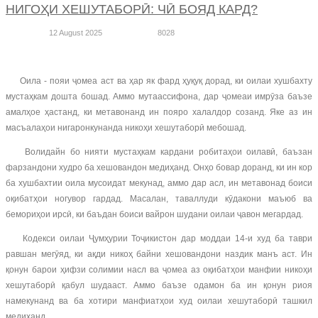
НИГОҲИ ХЕШУТАБОРӢ: ЧӢ БОЯД КАРД?
12 August 2025
8028
Оила - пояи ҷомеа аст ва ҳар як фард ҳуқуқ дорад, ки оилаи хушбахту
мустаҳкам дошта бошад. Аммо мутаассифона, дар ҷомеаи имрӯза баъзе
амалҳое ҳастанд, ки метавонанд ин пояро халалдор созанд. Яке аз ин
масъалаҳои нигаронкунанда никоҳи хешутаборӣ мебошад.
Волидайн бо нияти мустаҳкам кардани робитаҳои оилавӣ, баъзан
фарзандони худро ба хешовандон медиҳанд. Онҳо бовар доранд, ки ин кор
ба хушбахтии оила мусоидат мекунад, аммо дар асл, ин метавонад боиси
оқибатҳои ногувор гардад. Масалан, таваллуди кӯдакони маъюб ва
бемориҳои ирсӣ, ки баъдан боиси вайрон шудани оилаи ҷавон мегардад.
Кодекси оилаи Ҷумҳурии Тоҷикистон дар моддаи 14-и худ ба таври
равшан мегӯяд, ки ақди никоҳ байни хешовандони наздик манъ аст. Ин
қонун барои ҳифзи солимии насл ва ҷомеа аз оқибатҳои манфии никоҳи
хешутаборӣ қабул шудааст. Аммо баъзе одамон ба ин қонун риоя
намекунанд ва ба хотири манфиатҳои худ оилаи хешутаборӣ ташкил
медиҳанд.