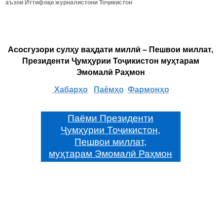
аъзои Иттифоқи журналистони Тоҷикистон
Асосгузори сулҳу ваҳдати миллӣ – Пешвои миллат,
Президенти Ҷумҳурии Тоҷикистон муҳтарам
Эмомалӣ Раҳмон
Хабарҳо
Паёмҳо
Фармонҳо
Паёми Президенти
Ҷумҳурии Тоҷикистон,
Пешвои миллат,
муҳтарам Эмомалӣ Раҳмон