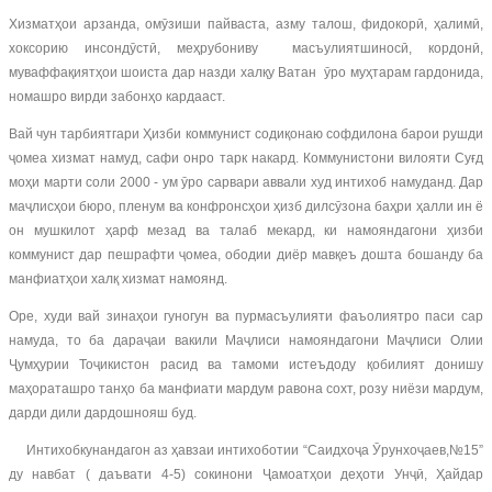
Хизматҳои арзанда, омӯзиши пайваста, азму талош, фидокорӣ, ҳалимӣ,
хоксорию инсондӯстӣ, меҳрубониву масъулиятшиносӣ, кордонӣ,
муваффақиятҳои шоиста дар назди халқу Ватан ӯро муҳтарам гардонида,
номашро вирди забонҳо кардааст.
Вай чун тарбиятгари Ҳизби коммунист содиқонаю софдилона барои рушди
ҷомеа хизмат намуд, сафи онро тарк накард. Коммунистони вилояти Суғд
моҳи марти соли 2000 - ум ӯро сарвари аввали худ интихоб намуданд. Дар
маҷлисҳои бюро, пленум ва конфронсҳои ҳизб дилсӯзона баҳри ҳалли ин ё
он мушкилот ҳарф мезад ва талаб мекард, ки намояндагони ҳизби
коммунист дар пешрафти ҷомеа, ободии диёр мавқеъ дошта бошанду ба
манфиатҳои халқ хизмат намоянд.
Оре, худи вай зинаҳои гуногун ва пурмасъулияти фаъолиятро паси сар
намуда, то ба дараҷаи вакили Маҷлиси намояндагони Маҷлиси Олии
Ҷумҳурии Тоҷикистон расид ва тамоми истеъдоду қобилият донишу
маҳораташро танҳо ба манфиати мардум равона сохт, розу ниёзи мардум,
дарди дили дардошнояш буд.
Интихобкунандагон аз ҳавзаи интихоботии “Саидхоҷа Ӯрунхоҷаев,№15”
ду навбат ( даъвати 4-5) сокинони Ҷамоатҳои деҳоти Унҷӣ, Ҳайдар