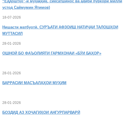
“Ёддоштҳо”-и муҳаққиқ, сиёсатшинос ва адиби пуркори миллӣ
устод Саймумин Ятимов)
18-07-2026
Нишасти
матбуотӣ. СУРЪАТИ АФЗОИШ НАТИҶАИ ТАЛОШҲОИ
МУТТАСИЛ
28-01-2026
ОШНОӢ
БО ФАЪОЛИЯТИ ГАРМХОНАИ «БӮИ БАҲОР»
28-01-2026
БАРРАСИИ МАСЪАЛАҲОИ МУҲИМ
28-01-2026
БОЗДИД
АЗ ХОҶАГИҲОИ АНГУРПАРВАРӢ