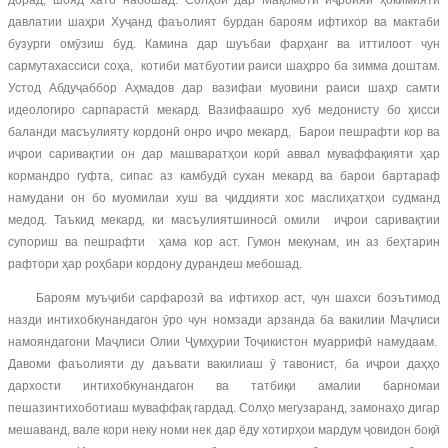
дорад, шояд хато набошад. Солҳои дар Мақомоти иҷроияи ҳокимияти
давлатии шаҳри Хуҷанд фаъолият бурдан бароям ифтихор ва мактаби
бузурги омӯзиш буд. Камина дар шуъбаи фарҳанг ва иттилоот чун
сармутахассиси соҳа, котиби матбуотии раиси шаҳрро ба зимма доштам.
Устод Абдуҷаббор Аҳмадов дар вазифаи муовини раиси шаҳр самти
идеологиро сарпарастӣ мекард. Вазифаашро хуб медонисту бо ҳисси
баланди масъулияту кордонӣ онро иҷро мекард, Барои пешрафти кор ва
иҷрои саривақтии он дар машваратҳои корӣ аввал муваффақияти ҳар
кормандро гуфта, сипас аз камбудӣ сухан мекард ва барои бартараф
намудани он бо муомилаи хуш ва ҷиддияти хос маслиҳатҳои судманд
медод. Таъкид мекард, ки масъулиятшиносӣ омили иҷрои саривақтии
супориш ва пешрафти ҳама кор аст. Гумон мекунам, ин аз беҳтарин
рафтори ҳар роҳбари кордону дурандеш мебошад.
Бароям муъҷиби сарфарозӣ ва ифтихор аст, чун шахси боэътимод
назди интихобкунандагон ӯро чун номзади арзанда ба вакилии Маҷлиси
намояндагони Маҷлиси Олии Ҷумҳурии Тоҷикистон муаррифӣ намудаам.
Давоми фаъолияти ду даъвати вакилиаш ӯ тавонист, ба иҷрои даҳҳо
дархости интихобкунандагон ва татбиқи амалии барномаи
пешазинтихоботиаш муваффақ гардад. Солҳо мегузаранд, замонаҳо дигар
мешаванд, вале кори неку номи нек дар ёду хотирҳои мардум ҷовидон боқӣ