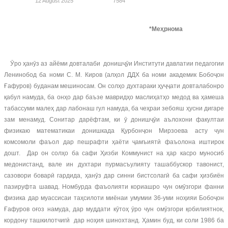
12 August 2025
7584
*Меҳрнома
Ӯро ҳанӯз аз айёми довталаби донишҷӯи Институти давлатии педагогии
Ленинобод ба номи С. М. Киров (алҳол ДДХ ба номи академик Бобоҷон
Ғафуров) буданам мешиносам. Он солҳо духтараки ҳуҷҷати довталабонро
қабул намуда, ба онҳо дар баъзе мавридҳо маслиҳатҳо медод ва ҳамеша
табассуми малеҳ дар лабонаш гул намуда, ба чеҳраи зебояш ҳусни дигаре
зам менамуд. Сонитар дарёфтам, ки ӯ донишҷӯи аълохони факултаи
физикаю математикаи донишкада Қурбонҷон Мирзоева асту чун
комсомоли фаъол дар пешрафти ҳаёти ҷамъиятӣ фаъолона иштирок
дошт. Дар он солҳо ба сафи Ҳизби Коммунист на ҳар касро муносиб
медонистанд, вале ин духтари пурмасъулияту ташаббускор тавонист,
сазовори боварӣ гардида, ҳанӯз дар синни бистсолагӣ ба сафи ҳизбиён
пазируфта шавад. Номбурда фаъолияти кориашро чун омӯзгори фанни
физика дар муассисаи таҳсилоти миёнаи умумии 36-уми ноҳияи Бобоҷон
Ғафуров оғоз намуда, дар муддати кӯтоҳ ӯро чун омӯзгори қобилиятнок,
кордону ташкилотчигӣ дар ноҳия шинохтанд. Ҳамин буд, ки соли 1986 ба