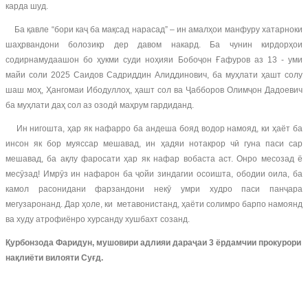
карда шуд.
Ба қавле “бори каҷ ба мақсад нарасад” – ин амалҳои манфуру хатарноки
шаҳрвандони болозикр дер давом накард. Ба чунин кирдорҳои
содирнамудаашон бо ҳукми суди ноҳияи Бобоҷон Ғафуров аз 13 - уми
майи соли 2025 Саидов Садриддин Алиддинович, ба муҳлати ҳашт солу
шаш моҳ, Ҳангомаи Ибодуллоҳ, ҳашт сол ва Ҷабборов Олимҷон Дадоевич
ба муҳлати даҳ сол аз озодӣ маҳрум гардиданд.
Ин нигошта, ҳар як нафарро ба андеша бояд водор намояд, ки ҳаёт ба
инсон як бор муяссар мешавад, ин ҳадяи нотакрор чӣ гуна паси сар
мешавад, ба ақлу фаросати ҳар як нафар вобаста аст. Онро месозад ё
месӯзад! Имрӯз ин нафарон ба ҷойи зиндагии осоишта, ободии оила, ба
камол расонидани фарзандони некӯ умри худро паси панҷара
мегузаронанд. Дар ҳоле, ки метавонистанд, ҳаёти солимро барпо намоянд
ва худу атрофиёнро хурсанду хушбахт созанд.
Қурбонзода Фаридун, мушовири адлияи дараҷаи 3 ёрдамчии прокурори
нақлиёти вилояти Суғд.