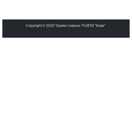
Copyright © 2026 Таҳияи сомона ТҶ МТИ "Кова"