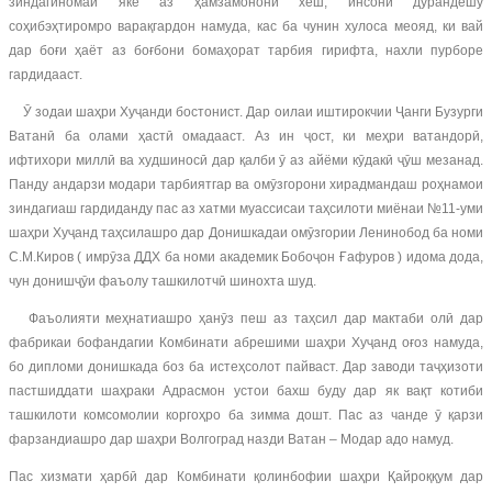
зиндагиномаи яке аз ҳамзамонони хеш, инсони дурандешу
соҳибэҳтиромро варақгардон намуда, кас ба чунин хулоса меояд, ки вай
дар боғи ҳаёт аз боғбони бомаҳорат тарбия гирифта, нахли пурборе
гардидааст.
Ӯ зодаи шаҳри Хуҷанди бостонист. Дар оилаи иштирокчии Ҷанги Бузурги
Ватанӣ ба олами ҳастӣ омадааст. Аз ин ҷост, ки меҳри ватандорӣ,
ифтихори миллӣ ва худшиносӣ дар қалби ӯ аз айёми кӯдакӣ ҷӯш мезанад.
Панду андарзи модари тарбиятгар ва омӯзгорони хирадмандаш роҳнамои
зиндагиаш гардиданду пас аз хатми муассисаи таҳсилоти миёнаи №11-уми
шаҳри Хуҷанд таҳсилашро дар Донишкадаи омӯзгории Ленинобод ба номи
С.М.Киров ( имрӯза ДДХ ба номи академик Бобоҷон Ғафуров ) идома дода,
чун донишҷӯи фаъолу ташкилотчӣ шинохта шуд.
Фаъолияти меҳнатиашро ҳанӯз пеш аз таҳсил дар мактаби олӣ дар
фабрикаи бофандагии Комбинати абрешими шаҳри Хуҷанд оғоз намуда,
бо дипломи донишкада боз ба истеҳсолот пайваст. Дар заводи таҷҳизоти
пастшиддати шаҳраки Адрасмон устои бахш буду дар як вақт котиби
ташкилоти комсомолии коргоҳро ба зимма дошт. Пас аз чанде ӯ қарзи
фарзандиашро дар шаҳри Волгоград назди Ватан – Модар адо намуд.
Пас хизмати ҳарбӣ дар Комбинати қолинбофии шаҳри Қайроққум дар