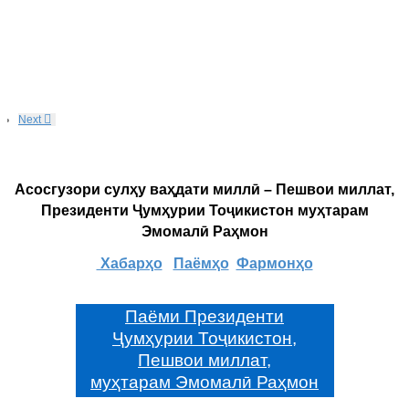
Next
Асосгузори сулҳу ваҳдати миллӣ – Пешвои миллат,
Президенти Ҷумҳурии Тоҷикистон муҳтарам
Эмомалӣ Раҳмон
Хабарҳо
Паёмҳо
Фармонҳо
Паёми Президенти
Ҷумҳурии Тоҷикистон,
Пешвои миллат,
муҳтарам Эмомалӣ Раҳмон