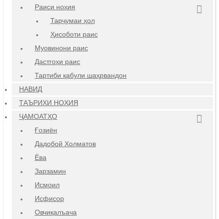
Раиси ноҳия
Тарҷумаи ҳол
Ҳисоботи раис
Муовинони раис
Дастгоҳи раис
Тартиби қабули шаҳрвандон
НАВИД
ТАЪРИХИ НОҲИЯ
ҶАМОАТҲО
Ғозиён
Дадобой Холматов
Ёва
Зарзамин
Исмоил
Исфисор
Овчиқалъача