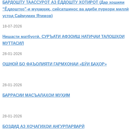
БАРДОШТУ
ТААССУРОТ АЗ ЁДДОШТУ ХОТИРОТ (Дар ҳошияи
“Ёддоштҳо”-и муҳаққиқ, сиёсатшинос ва адиби пуркори миллӣ
устод Саймумин Ятимов)
18-07-2026
Нишасти
матбуотӣ. СУРЪАТИ АФЗОИШ НАТИҶАИ ТАЛОШҲОИ
МУТТАСИЛ
28-01-2026
ОШНОӢ
БО ФАЪОЛИЯТИ ГАРМХОНАИ «БӮИ БАҲОР»
28-01-2026
БАРРАСИИ МАСЪАЛАҲОИ МУҲИМ
28-01-2026
БОЗДИД
АЗ ХОҶАГИҲОИ АНГУРПАРВАРӢ