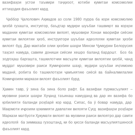
вазифаҳои устои таъмири таҷҳизот, котиби кумитаи комсомолии
иттиҳодия фаъолият кард.
Ҷаббор Ҷалолович Аҳмадов аз соли 1980 пурра ба кори комсомолию
ҳизбӣ гузашта, инстуктор, баъдтар мудири шуъбаи ташвиқот ва корҳои
мадании кумитаи комсомолии вилоят, мушовири Хонаи маорифи сиёсии
кумитаи вилоятии ҳизб, инструктори шуъбаи идеологии кумитаи ҳизби
вилоят буд. Дар мактаби олии ҳизбии шаҳри Мински Ҷумҳурии Белорусия
таҳсил намуда, савияи дониши сиёсии хешро баланд бардошт. Боз ба
зодгоҳаш баргашта, ташкилотчии масъули кумитаи вилоятии ҳизбӣ, чанд
муддат мушовири раиси Кумиҷроияи шаҳр, мудири шуъбаи иҷтимоию
маданӣ, робита бо ташкилотҳои ҷамъиятию сиёсӣ ва байналмилалии
Комиҷроияи маркази вилоят фаъолият бурд.
Ҳамин тавр, ӯ зина ба зина боло рафт. Ба вазифаи пурмасъулият –
муовини раиси шаҳри Хуҷанд таъинаш намуданд ва дар ин вазифа бо
қобилияти баланди роҳбарӣ кор кард. Сипас, ба ӯ бовар намуда, дар
Мақомоти иҷроияи ҳокимияти давлатии вилояти Суғд вазифаҳои роҳбари
Маркази матбуоти Ҳукумати вилоят ва муовини раиси вилоятро дар самти
идеологӣ ба зиммааш гузоштанд, ки бо ҳисси баланди масъулиятшиносӣ
фаъолият кард.