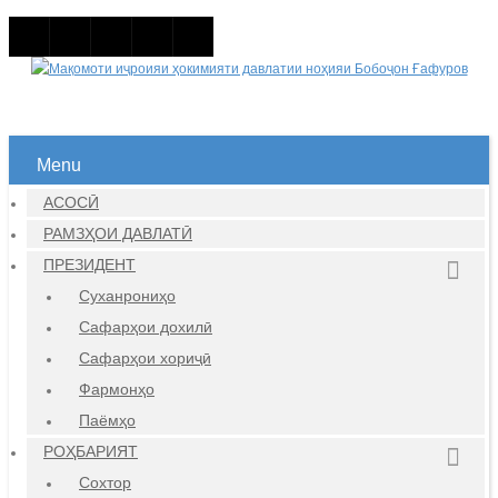
Menu
АСОСӢ
РАМЗҲОИ ДАВЛАТӢ
ПРЕЗИДЕНТ
Суханрониҳо
Сафарҳои дохилӣ
Сафарҳои хориҷӣ
Фармонҳо
Паёмҳо
РОҲБАРИЯТ
Сохтор