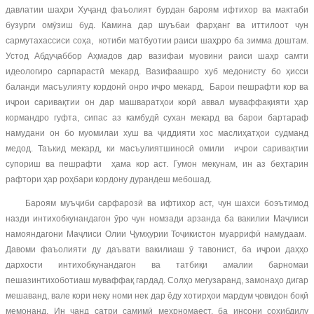
давлатии шаҳри Хуҷанд фаъолият бурдан бароям ифтихор ва мактаби
бузурги омӯзиш буд. Камина дар шуъбаи фарҳанг ва иттилоот чун
сармутахассиси соҳа, котиби матбуотии раиси шаҳрро ба зимма доштам.
Устод Абдуҷаббор Аҳмадов дар вазифаи муовини раиси шаҳр самти
идеологиро сарпарастӣ мекард. Вазифаашро хуб медонисту бо ҳисси
баланди масъулияту кордонӣ онро иҷро мекард, Барои пешрафти кор ва
иҷрои саривақтии он дар машваратҳои корӣ аввал муваффақияти ҳар
кормандро гуфта, сипас аз камбудӣ сухан мекард ва барои бартараф
намудани он бо муомилаи хуш ва ҷиддияти хос маслиҳатҳои судманд
медод. Таъкид мекард, ки масъулиятшиносӣ омили иҷрои саривақтии
супориш ва пешрафти ҳама кор аст. Гумон мекунам, ин аз беҳтарин
рафтори ҳар роҳбари кордону дурандеш мебошад.
Бароям муъҷиби сарфарозӣ ва ифтихор аст, чун шахси боэътимод
назди интихобкунандагон ӯро чун номзади арзанда ба вакилии Маҷлиси
намояндагони Маҷлиси Олии Ҷумҳурии Тоҷикистон муаррифӣ намудаам.
Давоми фаъолияти ду даъвати вакилиаш ӯ тавонист, ба иҷрои даҳҳо
дархости интихобкунандагон ва татбиқи амалии барномаи
пешазинтихоботиаш муваффақ гардад. Солҳо мегузаранд, замонаҳо дигар
мешаванд, вале кори неку номи нек дар ёду хотирҳои мардум ҷовидон боқӣ
мемонанд. Ин чанд сатри самимӣ меҳрномаест, ба инсони соҳибдилу