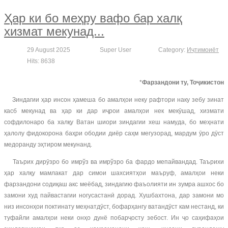
Ҳар ки бо меҳру вафо бар халқ
хизмат мекунад...
29 August 2025
Super User
Category:
Иҷтимоиёт
Hits: 8638
*
Фарзандони ту, Тоҷикистон
Зиндагии ҳар инсон ҳамеша бо амалҳои неку рафтори наку зебу зинат
касб мекунад ва ҳар ки дар иҷрои амалҳои нек мекӯшад, хизмати
софдилонаро ба халқу Ватан шиори зиндагии хеш намуда, бо меҳнати
ҳалолу фидокорона баҳри ободии диёр саҳм мегузорад, мардум ӯро дӯст
медоранду эҳтиром мекунанд.
Таърих дирӯзро бо имрўз ва имрўзро ба фардо мепайвандад. Таърихи
ҳар халқу мамлакат дар симои шахсиятҳои маъруф, амалҳои неки
фарзандони содиқаш акс меёбад, зиндагию фаъолияти ин зумра ашхос бо
замони худ пайвастагии ногусастанӣ дорад. Хушбахтона, дар замони мо
низ инсонҳои поктинату меҳнатдӯст, бофарҳангу ватандӯст кам нестанд, ки
туфайли амалҳои неки онҳо дунё побарҷосту зебост. Ин ҷо саҳифаҳои