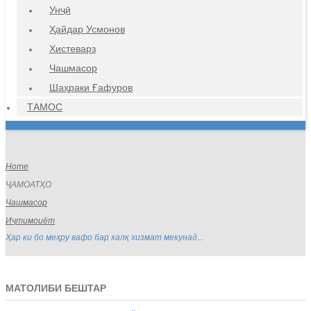
Унҷӣ
Ҳайдар Усмонов
Хистеварз
Чашмасор
Шаҳраки Ғафуров
ТАМОС
Home
ҶАМОАТҲО
Чашмасор
Иҷтимоиёт
Ҳар ки бо меҳру вафо бар халқ хизмат мекунад...
МАТОЛИБИ БЕШТАР