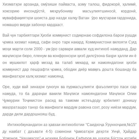
Хизматҳои арзанда, омӯзиши пайваста, азму талош, фидокорӣ, ҳалимӣ,
хоксорию инсондӯстӣ, меҳрубониву масъулиятшиносӣ, кордонӣ,
муваффақиятҳои шоиста дар назди халқу Ватан ӯро муҳтарам гардонида,
номашро вирди забонҳо кардааст.
Вай чун тарбиятгари Ҳизби коммунист содиқонаю софдилона барои рушди
ҷомеа хизмат намуд, сафи онро тарк накард. Коммунистони вилояти Суғд
моҳи марти соли 2000 - ум ӯро сарвари аввали худ интихоб намуданд. Дар
маҷлисҳои бюро, пленум ва конфронсҳои ҳизб дилсӯзона баҳри ҳалли ин ё
он мушкилот ҳарф мезад ва талаб мекард, ки намояндагони ҳизби
коммунист дар пешрафти ҷомеа, ободии диёр мавқеъ дошта бошанду ба
манфиатҳои халқ хизмат намоянд.
Оре, худи вай зинаҳои гуногун ва пурмасъулияти фаъолиятро паси сар
намуда, то ба дараҷаи вакили Маҷлиси намояндагони Маҷлиси Олии
Ҷумҳурии Тоҷикистон расид ва тамоми истеъдоду қобилият донишу
маҳораташро танҳо ба манфиати мардум равона сохт, розу ниёзи мардум,
дарди дили дардошнояш буд.
Интихобкунандагон аз ҳавзаи интихоботии “Саидхоҷа Ӯрунхоҷаев,№15”
ду навбат ( даъвати 4-5) сокинони Ҷамоатҳои деҳоти Унҷӣ, Ҳайдар
Усмонов, “Чашмасор”-и ноҳияи Бобоҷон Ғафуров ва шаҳри Бӯстон котиби