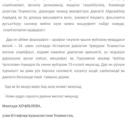
соҳибзаковат, фозилу донишманд, кордону ташаббускор, Корманди
шоистаи Тоҷикистон, дорандаи якчанд мукофотҳои давлатӣ Абдуҷаббор
Аҳмадов, ки бо донишу маънавияти воло, заковати беҳамто, фаъолияти
вусъатбору сазовор миёни аҳли ҷомеа маъруфият пайдо намуда,
соҳибэҳтиром гардидааст.
Дар ин айёми фараҳафзо – арафаи таҷлили ҷашни мубораку муқаддаси
миллӣ – 34 -умин солгарди Истиқлоли давлатии Ҷумҳурии Тоҷикистон
инсони соҳибфазл, ходими намоёни давлатию ҷамъиятӣ, аз чеҳраҳои
дурахшони арсаи сиёсат, маърифат ва Парлумони кишвар Ҷаббор
Ҷалолович Аҳмадов ба синни мубораки 70-солагӣ мерасад. Дар ин рӯзҳои
пурнишот ва ҳама рӯз барояш саломатӣ, нусрату шодӣ, сарбаландӣ ва
давлати бегазанди пирӣ таманно дорем.
Ҳар ки бо меҳру вафо бар халқ хизмат мекунад,
Номи худро сархати девони миллат мекунад
Мавлуда ҲОҶИБОЕВА,
узви Иттифоқи журналистони Тоҷикистон,