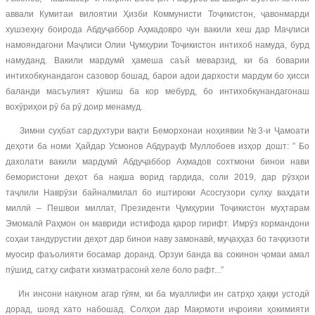
аввали Кумитаи вилоятии Ҳизби Коммунисти Тоҷикистон, ҷавонмарди
хушзеҳну боирода Абдуҷаббор Аҳмадовро чун вакили хеш дар Маҷлиси
намояндагони Маҷлиси Олии Ҷумҳурии Тоҷикистон интихоб намуда, бурд
намуданд. Вакили мардумӣ ҳамеша саъй меварзид, ки ба боварии
интихобкунандагон сазовор бошад, барои адои дархости мардум бо ҳисси
баланди масъулият кӯшиш ба кор мебурд, бо интихобкунандагонаш
вохӯриҳои рӯ ба рӯ доир менамуд.
Зимни суҳбат сардухтури вақти Беморхонаи ноҳиявии №3-и Ҷамоати
деҳоти ба номи Ҳайдар Усмонов Абдурауф Муллобоев изҳор дошт: ” Бо
дахолати вакили мардумӣ Абдуҷаббор Аҳмадов сохтмони бинои нави
бемористони деҳот ба нақша ворид гардида, соли 2019, дар рӯзҳои
таҷлили Наврӯзи байналмилал бо иштироки Асосгузори сулҳу ваҳдати
миллӣ – Пешвои миллат, Президенти Ҷумҳурии Тоҷикистон муҳтарам
Эмомалӣ Раҳмон он мавриди истифода қарор гирифт. Имрӯз кормандони
соҳаи тандурустии деҳот дар бинои наву замонавӣ, муҷаҳҳаз бо таҷҳизоти
муосир фаъолияти босамар доранд. Орзуи банда ва сокинон ҷомаи амал
пӯшид, сатҳу сифати хизматрасонӣ хеле боло рафт...”
Ин инсони накуном агар гӯям, ки ба муаллифи ин сатрҳо ҳаққи устодӣ
дорад, шояд хато набошад. Солҳои дар Мақомоти иҷроияи ҳокимияти