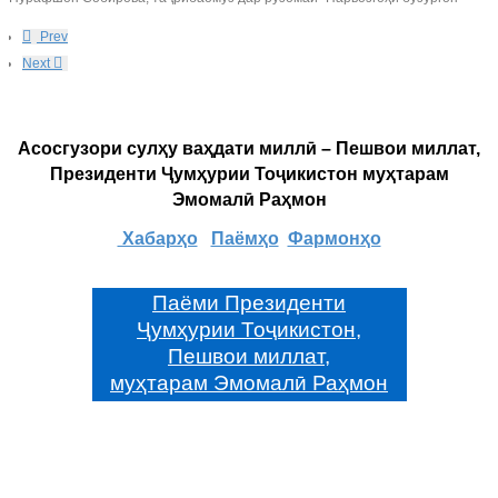
Prev
Next
Асосгузори сулҳу ваҳдати миллӣ – Пешвои миллат,
Президенти Ҷумҳурии Тоҷикистон муҳтарам
Эмомалӣ Раҳмон
Хабарҳо
Паёмҳо
Фармонҳо
Паёми Президенти
Ҷумҳурии Тоҷикистон,
Пешвои миллат,
муҳтарам Эмомалӣ Раҳмон