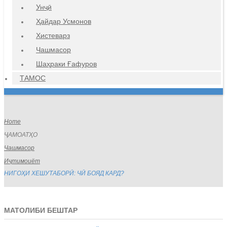
Унҷӣ
Ҳайдар Усмонов
Хистеварз
Чашмасор
Шаҳраки Ғафуров
ТАМОС
Home
ҶАМОАТҲО
Чашмасор
Иҷтимоиёт
НИГОҲИ ХЕШУТАБОРӢ: ЧӢ БОЯД КАРД?
МАТОЛИБИ БЕШТАР