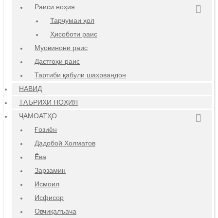
Раиси ноҳия
Тарҷумаи ҳол
Ҳисоботи раис
Муовинони раис
Дастгоҳи раис
Тартиби қабули шаҳрвандон
НАВИД
ТАЪРИХИ НОҲИЯ
ҶАМОАТҲО
Ғозиён
Дадобой Холматов
Ёва
Зарзамин
Исмоил
Исфисор
Овчиқалъача