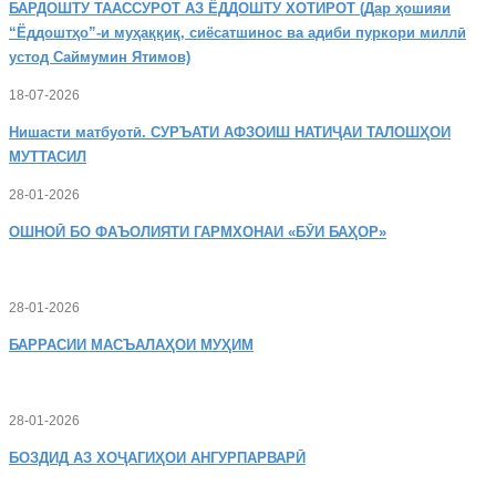
БАРДОШТУ
ТААССУРОТ АЗ ЁДДОШТУ ХОТИРОТ (Дар ҳошияи
“Ёддоштҳо”-и муҳаққиқ, сиёсатшинос ва адиби пуркори миллӣ
устод Саймумин Ятимов)
18-07-2026
Нишасти
матбуотӣ. СУРЪАТИ АФЗОИШ НАТИҶАИ ТАЛОШҲОИ
МУТТАСИЛ
28-01-2026
ОШНОӢ
БО ФАЪОЛИЯТИ ГАРМХОНАИ «БӮИ БАҲОР»
28-01-2026
БАРРАСИИ МАСЪАЛАҲОИ МУҲИМ
28-01-2026
БОЗДИД
АЗ ХОҶАГИҲОИ АНГУРПАРВАРӢ