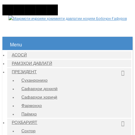
Menu
АСОСӢ
РАМЗҲОИ ДАВЛАТӢ
ПРЕЗИДЕНТ
Суханрониҳо
Сафарҳои дохилӣ
Сафарҳои хориҷӣ
Фармонҳо
Паёмҳо
РОҲБАРИЯТ
Сохтор