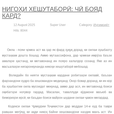
НИГОҲИ ХЕШУТАБОРӢ: ЧӢ БОЯД
КАРД?
12 August 2025
Super User
Category:
Иҷтимоиёт
Hits: 8044
Оила - пояи ҷомеа аст ва ҳар як фард ҳуқуқ дорад, ки оилаи хушбахту
мустаҳкам дошта бошад. Аммо мутаассифона, дар ҷомеаи имрӯза баъзе
амалҳое ҳастанд, ки метавонанд ин пояро халалдор созанд. Яке аз ин
масъалаҳои нигаронкунанда никоҳи хешутаборӣ мебошад.
Волидайн бо нияти мустаҳкам кардани робитаҳои оилавӣ, баъзан
фарзандони худро ба хешовандон медиҳанд. Онҳо бовар доранд, ки ин кор
ба хушбахтии оила мусоидат мекунад, аммо дар асл, ин метавонад боиси
оқибатҳои ногувор гардад. Масалан, таваллуди кӯдакони маъюб ва
бемориҳои ирсӣ, ки баъдан боиси вайрон шудани оилаи ҷавон мегардад.
Кодекси оилаи Ҷумҳурии Тоҷикистон дар моддаи 14-и худ ба таври
равшан мегӯяд, ки ақди никоҳ байни хешовандони наздик манъ аст. Ин