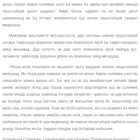
қонун барои ҳифзи солимии насл ва ҷомеа аз оқибатҳои манфии никоҳи
хешутаборӣ қабул шудааст. Аммо баъзе одамон ба ин қонун риоя
намекунанд ва ба хотири манфиатҳои худ оилаи хешутаборӣ ташкил
медиҳанд.
Мувофиқи маълумоти мутахассисон, дар натиҷаи никоҳи хешутаборӣ
хатари таваллуди кӯдакони гирифтори бемориҳои ирсӣ ба таври назаррас
зиёд мешавад. Дар ҳолате, ки дар насл бемориҳои ирсӣ мавҷуд аст,
эҳтимоли таваллуди кӯдакони дорои ин бемориҳо зиёд мегардад.
Ягона роҳи пешгирии ин мушкилот қатъ кардани никоҳи хешутаборӣ
мебошад. Мо бояд дарк намоем, ки риояи ин қонун барои солимии насл ва
пешрафти ҷомеа муҳим аст. Ба ҷои он ки ба манфиатҳои оилавӣ фикр
кунем, волидон бояд дар бораи хушбахтии фарзандони худ ва солимии
насли оянда андеша намоянд. Аз ҳама муҳим мо - ҷавонон, ки дар интихоб
ва бунёди оила озод ҳастем, вақте ки масъалаи нигоҳ бо хешутабор ба
миён ояд, розигӣ надиҳем. Агар мо розӣ набошем, ҳеҷ гоҳ издивоҷ ба миён
намеояд. Насли ҷавони имрӯза насли огоҳ, зирак аз маълумотҳои тиббии
шабакаҳои интернетӣ ҳам медонанд, ки никоҳи хешутаборӣ оқибати нохуш
дорад. Бинобар ин ба тақдири ояндаи худ бетараф набошем.
Нурафшон Собирова, таҷрибаомӯз дар рӯзомаи “Парвозгоҳи бузургон”