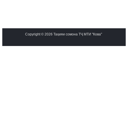
Copyright © 2026 Таҳияи сомона ТҶ МТИ "Кова"