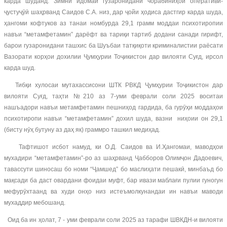
карда шуданд. Зимни идомаи гузаронидани чорабиниҳои оперативӣ-
ҷустуҷӯӣ шаҳрванд Саидов С.А. низ, дар ҷойи ҳодиса дастгир карда шуда,
ҳангоми кофтуков аз танаи номбурда 29,1 грамм моддаи психотиропии
навъи “метамфетамин” дарёфт ва тариқи тартиб додани санади гирифт,
барои гузаронидани ташхис ба Шуъбаи татқиқоти криминалистии раёсати
Вазорати корҳои дохилии Ҷумҳурии Тоҷикистон дар вилояти Суғд, ирсол
карда шуд.
Тибқи хулосаи мутахассисони ШТК РВКД Ҷумҳурии Тоҷикистон дар
вилояти Суғд, таҳти №210 аз 7-уми феврали соли 2025 воситаи
нашъадори навъи метамфетамин пешниҳод гардида, ба гурӯҳи моддаҳои
психотиропи навъи “метамфетамин” дохил шуда, вазни ниҳоии он 29,1
(бисту нӯҳ бутуну аз даҳ як) граммро ташкил медиҳад.
Тафтишот исбот намуд, ки О.Д. Саидов ва И.Ҳангомаи, маводҳои
мухадири “метамфетамин”-ро аз шаҳрванд Ҷабборов Олимҷон Дадоевич,
тавассути шиносаш бо номи “Ҷамшед” бо маслиҳати пешакӣ, минбаъд бо
мақсади ба даст овардани фоидаи муфт, бар ивази маблағи пулии гуногун
мефурӯхтаанд ва худи онҳо низ истеъмолкунандаи ин навъи маводи
мухаддир мебошанд.
Оид ба ин ҳолат, 7 - уми феврали соли 2025 аз тарафи ШВКДН-и вилояти