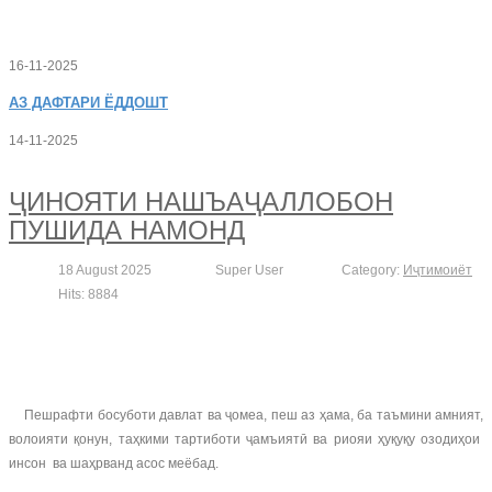
16-11-2025
АЗ
ДАФТАРИ ЁДДОШТ
14-11-2025
ҶИНОЯТИ НАШЪАҶАЛЛОБОН
ПУШИДА НАМОНД
18 August 2025
Super User
Category:
Иҷтимоиёт
Hits: 8884
Пешрафти босуботи давлат ва ҷомеа, пеш аз ҳама, ба таъмини амният,
волоияти қонун, таҳкими тартиботи ҷамъиятӣ ва риояи ҳуқуқу озодиҳои
инсон ва шаҳрванд асос меёбад.