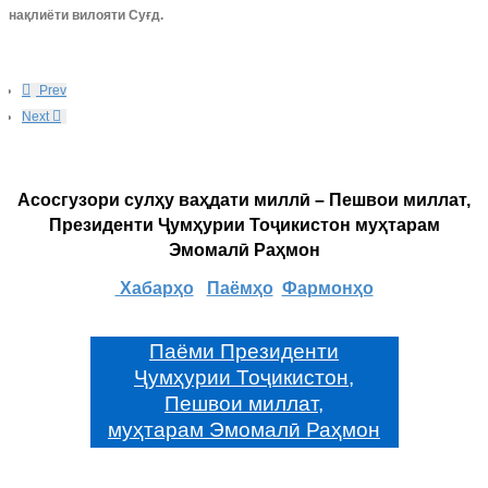
нақлиёти вилояти Суғд.
Prev
Next
Асосгузори сулҳу ваҳдати миллӣ – Пешвои миллат,
Президенти Ҷумҳурии Тоҷикистон муҳтарам
Эмомалӣ Раҳмон
Хабарҳо
Паёмҳо
Фармонҳо
Паёми Президенти
Ҷумҳурии Тоҷикистон,
Пешвои миллат,
муҳтарам Эмомалӣ Раҳмон