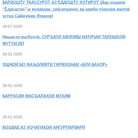
БАРДОШТУ
ТААССУРОТ АЗ ЁДДОШТУ ХОТИРОТ (Дар ҳошияи
“Ёддоштҳо”-и муҳаққиқ, сиёсатшинос ва адиби пуркори миллӣ
устод Саймумин Ятимов)
18-07-2026
Нишасти
матбуотӣ. СУРЪАТИ АФЗОИШ НАТИҶАИ ТАЛОШҲОИ
МУТТАСИЛ
28-01-2026
ОШНОӢ
БО ФАЪОЛИЯТИ ГАРМХОНАИ «БӮИ БАҲОР»
28-01-2026
БАРРАСИИ МАСЪАЛАҲОИ МУҲИМ
28-01-2026
БОЗДИД
АЗ ХОҶАГИҲОИ АНГУРПАРВАРӢ