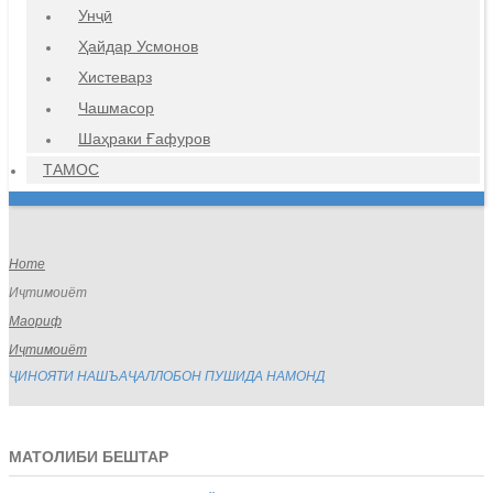
Унҷӣ
Ҳайдар Усмонов
Хистеварз
Чашмасор
Шаҳраки Ғафуров
ТАМОС
Home
Иҷтимоиёт
Маориф
Иҷтимоиёт
ҶИНОЯТИ НАШЪАҶАЛЛОБОН ПУШИДА НАМОНД
МАТОЛИБИ БЕШТАР