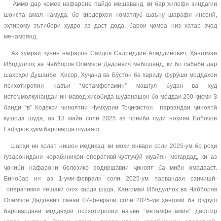
Аммо дар ҷомеа нафароне пайдо мешаванд, ки бар хилофи зиндагии
шоиста амал намуда, бо кирдорҳои номатлуб шаъну шарафи инсонӣ,
эҳтирому эътибори худро аз даст дода, барои ҷомеа низ хатар эҷод
менамоянд.
Аз зумраи чунин нафарон Саидов Садриддин Алиддинович, Ҳангомаи
Ибодуллоҳ ва Ҷабборов Олимҷон Дадоевич мебошанд, ки бо сабаби дар
шаҳрҳои Душанбе, Ҳисор, Хуҷанд ва Бӯстон ба хариду фурӯши моддаҳои
психотиропии навъи “метамфетамин” машғул будан ва худ
истеъмолкунандаи ин мавод ҳисобида шуданашон бо моддаи 200 қисми 3
банди “в” Кодекси ҷиноятии Ҷумҳурии Тоҷикистон парвандаи ҷиноятӣ
кушода шуда, аз 13 майи соли 2025 аз ҷониби суди ноҳияи Бобоҷон
Ғафуров ҳукм бароварда шудааст.
Шарҳи ин ҳолат нишон медиҳад, ки моҳи январи соли 2025-ум бо роҳи
гузаронидани чорабиниҳои оперативӣ-ҷустуҷӯӣ муайян мегардад, ки аз
ҷониби нафарони болозикр содиршавии ҷиноят ба миён омадааст.
Бинобар ин аз 1-уми-феврали соли 2025-ум парвандаи санҷишӣ-
оперативии пешакӣ оғоз карда шуда, Ҳангомаи Ибодуллоҳ ва Ҷабборов
Олимҷон Дадоевич санаи 07-феврали соли 2025-ум ҳангоми ба фурӯш
баровардани моддаҳои психотиропии наъви “метамфетамин” дастгир