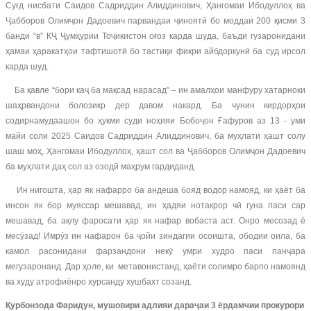
Суғд нисбати Саидов Садриддин Алиддинович, Ҳангомаи Ибодуллоҳ ва
Ҷабборов Олимҷон Дадоевич парвандаи ҷиноятӣ бо моддаи 200 қисми 3
банди “в” КҶ Ҷумҳурии Тоҷикистон оғоз карда шуда, баъди гузаронидани
ҳамаи ҳаракатҳои тафтишотӣ бо тастиқи фикри айбдоркунӣ ба суд ирсол
карда шуд.
Ба қавле “бори каҷ ба мақсад нарасад” – ин амалҳои манфуру хатарноки
шаҳрвандони болозикр дер давом накард. Ба чунин кирдорҳои
содирнамудаашон бо ҳукми суди ноҳияи Бобоҷон Ғафуров аз 13 - уми
майи соли 2025 Саидов Садриддин Алиддинович, ба муҳлати ҳашт солу
шаш моҳ, Ҳангомаи Ибодуллоҳ, ҳашт сол ва Ҷабборов Олимҷон Дадоевич
ба муҳлати даҳ сол аз озодӣ маҳрум гардиданд.
Ин нигошта, ҳар як нафарро ба андеша бояд водор намояд, ки ҳаёт ба
инсон як бор муяссар мешавад, ин ҳадяи нотакрор чӣ гуна паси сар
мешавад, ба ақлу фаросати ҳар як нафар вобаста аст. Онро месозад ё
месӯзад! Имрӯз ин нафарон ба ҷойи зиндагии осоишта, ободии оила, ба
камол расонидани фарзандони некӯ умри худро паси панҷара
мегузаронанд. Дар ҳоле, ки метавонистанд, ҳаёти солимро барпо намоянд
ва худу атрофиёнро хурсанду хушбахт созанд.
Қурбонзода Фаридун, мушовири адлияи дараҷаи 3 ёрдамчии прокурори