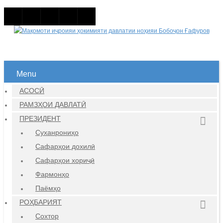
Menu
АСОСӢ
РАМЗҲОИ ДАВЛАТӢ
ПРЕЗИДЕНТ
Суханрониҳо
Сафарҳои дохилӣ
Сафарҳои хориҷӣ
Фармонҳо
Паёмҳо
РОҲБАРИЯТ
Сохтор