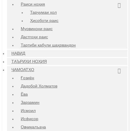
Раиси ноҳия
Тарҷумаи ҳол
Ҳисоботи раис
Муовинони раис
Дастгоҳи раис
Тартиби қабули шаҳрвандон
НАВИД
ТАЪРИХИ НОҲИЯ
ҶАМОАТҲО
Ғозиён
Дадобой Холматов
Ёва
Зарзамин
Исмоил
Исфисор
Овчиқалъача