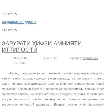
16-11-2025
АЗ
ДАФТАРИ ЁДДОШТ
14-11-2025
ЗАРУРАТИ ҲИФЗИ АМНИЯТИ
ИТТИЛООТӢ
09 July 2025
Super User
Category:
Иҷтимоиёт
Hits: 6893
Имрӯзҳо терроризм ва экстремизм бо тамоми зуҳуроти номатлубаш
ҳамчун вабои хатарнок доираи васеи кишварҳо ва минтақаҳои оламро
фаро гирифта, зарурати дарки амиқ ва пешгирии ҳамаҷонибаро талаб
менамояд. Афзоиши зуҳуроти терроризми байналмилалӣ дар манотиқи
мухталифи сайёраи мо боиси афзоиши назарраси таблиғот ва интишори
ғояҳои террористӣ, ҷалби ҷонибдорон ва ташкили экстремизм ва
терроризми иттилоотӣ гардидааст. Воситаи асосии чунин фаъолияти