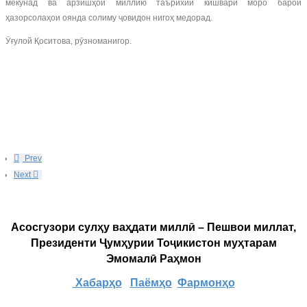
мекунад ва арзишҳои миллию таърихии кишвари моро барои
ҳазорсолаҳои оянда солиму ҷовидон нигоҳ медорад.
Ӯғулой Қоситова, рӯзноманигор.
Prev
Next
Асосгузори сулҳу ваҳдати миллӣ – Пешвои миллат,
Президенти Ҷумҳурии Тоҷикистон муҳтарам
Эмомалӣ Раҳмон
Хабарҳо
Паёмҳо
Фармонҳо