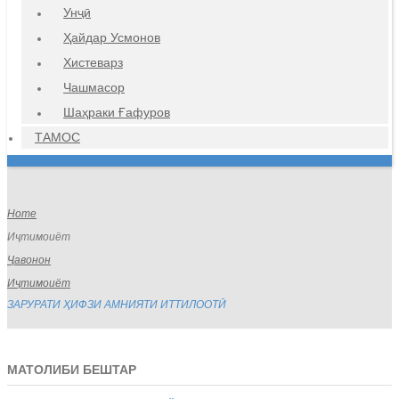
Унҷӣ
Ҳайдар Усмонов
Хистеварз
Чашмасор
Шаҳраки Ғафуров
ТАМОС
Home
Иҷтимоиёт
Ҷавонон
Иҷтимоиёт
ЗАРУРАТИ ҲИФЗИ АМНИЯТИ ИТТИЛООТӢ
МАТОЛИБИ БЕШТАР