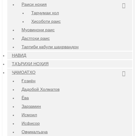
Раиси ноҳия
Тарҷумаи ҳол
Ҳисоботи раис
Муовинони раис
Дастгоҳи раис
Тартиби қабули шаҳрвандон
НАВИД
ТАЪРИХИ НОҲИЯ
ҶАМОАТҲО
Ғозиён
Дадобой Холматов
Ёва
Зарзамин
Исмоил
Исфисор
Овчиқалъача