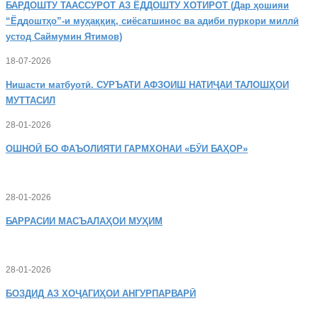
БАРДОШТУ
ТААССУРОТ АЗ ЁДДОШТУ ХОТИРОТ (Дар ҳошияи
“Ёддоштҳо”-и муҳаққиқ, сиёсатшинос ва адиби пуркори миллӣ
устод Саймумин Ятимов)
18-07-2026
Нишасти
матбуотӣ. СУРЪАТИ АФЗОИШ НАТИҶАИ ТАЛОШҲОИ
МУТТАСИЛ
28-01-2026
ОШНОӢ
БО ФАЪОЛИЯТИ ГАРМХОНАИ «БӮИ БАҲОР»
28-01-2026
БАРРАСИИ МАСЪАЛАҲОИ МУҲИМ
28-01-2026
БОЗДИД
АЗ ХОҶАГИҲОИ АНГУРПАРВАРӢ