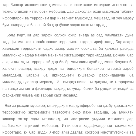
харобиовар имкониятҳои ҳамеша нави воситаҳои интиқоли иттилоот ва
технологияҳои иттилоотӣ мебошад. Дар даҳсолаи охир мисолҳои таблиғи
ифродгароӣ ва терроризм дар интернет мушоҳида мешавад, ки ҳеҷ марзу
бум надорад ва ба осонӣ ба ҳар гӯшаи ҷаҳон паҳн мегардад.
Бояд гуфт, ки дар зарфи солҳои охир зиёда аз сад мамлакати дунё
ҳадафи амалҳои харобкоронаи террористон қарор гирифтаанд. Бар асари
ҳамлаҳои террористӣ садҳо ҳазор аҳолии осоишта ба ҳалокат расида,
миллионҳо нафар макону манзили зисташонро тарк кардаанд. Воқеан, бар
асари амалҳои террористӣ дар бисёр мамолики дунё одамони бегуноҳ ба
ҳалокат расида, шаҳру деҳот ва ёдгориҳои беназири таърихӣ хароб
мегарданд. Зарари ба иқтисодиёти кишварҳо расонидашуда ба
миллиардҳо доллар мерасад. Ин оморҳо нишон медиҳанд, ки терроризм
на танҳо амнияти физикиро таҳдид мекунад, балки ба рушди иқтисодӣ ва
фарҳангии ҷомеа низ зарбаи сахт мезанад.
Яке аз роҳҳои муосире, ки ақидаҳои мардумфиребонаи ҳизбу ҳаракатҳои
террористию экстремистӣ тавассути онҳо паҳн гардида, ба амнияти
кишвар хатар эҷод менамояд, ин дастрасии умумии иттилоот дар
шабакаҳои иҷтимоӣ мебошад. Иттилооти ҳадафмандонаи созмонҳои
ифротгаро, ки бар зидди якпорчагии давлат, сохтори конститутсионӣ ва