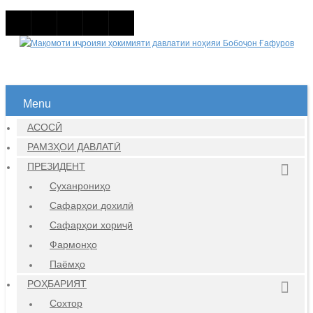
Menu
АСОСӢ
РАМЗҲОИ ДАВЛАТӢ
ПРЕЗИДЕНТ
Суханрониҳо
Сафарҳои дохилӣ
Сафарҳои хориҷӣ
Фармонҳо
Паёмҳо
РОҲБАРИЯТ
Сохтор