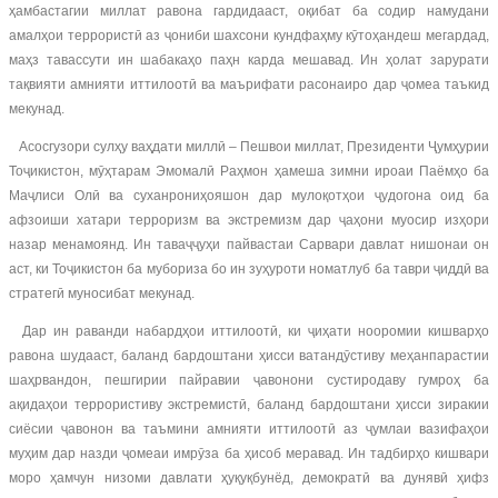
ҳамбастагии миллат равона гардидааст, оқибат ба содир намудани
амалҳои террористӣ аз ҷониби шахсони кундфаҳму кӯтоҳандеш мегардад,
маҳз тавассути ин шабакаҳо паҳн карда мешавад. Ин ҳолат зарурати
тақвияти амнияти иттилоотӣ ва маърифати расонаиро дар ҷомеа таъкид
мекунад.
Асосгузори сулҳу ваҳдати миллӣ – Пешвои миллат, Президенти Ҷумҳурии
Тоҷикистон, мӯҳтарам Эмомалӣ Раҳмон ҳамеша зимни ироаи Паёмҳо ба
Маҷлиси Олӣ ва суханрониҳояшон дар мулоқотҳои ҷудогона оид ба
афзоиши хатари терроризм ва экстремизм дар ҷаҳони муосир изҳори
назар менамоянд. Ин таваҷҷуҳи пайвастаи Сарвари давлат нишонаи он
аст, ки Тоҷикистон ба мубориза бо ин зуҳуроти номатлуб ба таври ҷиддӣ ва
стратегӣ муносибат мекунад.
Дар ин раванди набардҳои иттилоотӣ, ки ҷиҳати нооромии кишварҳо
равона шудааст, баланд бардоштани ҳисси ватандӯстиву меҳанпарастии
шаҳрвандон, пешгирии пайравии ҷавонони сустиродаву гумроҳ ба
ақидаҳои террористиву экстремистӣ, баланд бардоштани ҳисси зиракии
сиёсии ҷавонон ва таъмини амнияти иттилоотӣ аз ҷумлаи вазифаҳои
муҳим дар назди ҷомеаи имрӯза ба ҳисоб меравад. Ин тадбирҳо кишвари
моро ҳамчун низоми давлати ҳуқуқбунёд, демократӣ ва дунявӣ ҳифз