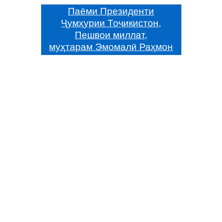
Паёми Президенти
Ҷумҳурии Тоҷикистон,
Пешвои миллат,
муҳтарам Эмомалӣ Раҳмон