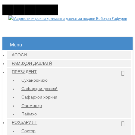
Menu
АСОСӢ
РАМЗҲОИ ДАВЛАТӢ
ПРЕЗИДЕНТ
Суханрониҳо
Сафарҳои дохилӣ
Сафарҳои хориҷӣ
Фармонҳо
Паёмҳо
РОҲБАРИЯТ
Сохтор