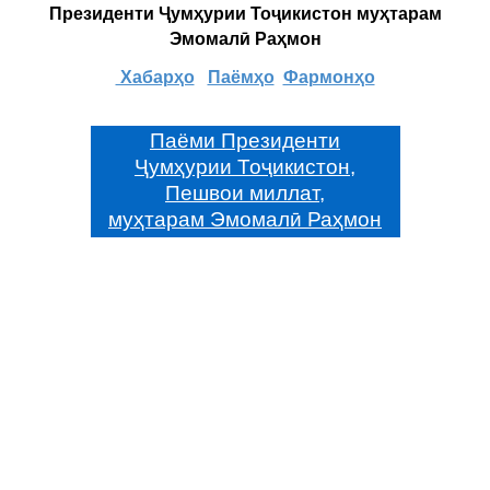
Президенти Ҷумҳурии Тоҷикистон муҳтарам
Эмомалӣ Раҳмон
Хабарҳо
Паёмҳо
Фармонҳо
Паёми Президенти
Ҷумҳурии Тоҷикистон,
Пешвои миллат,
муҳтарам Эмомалӣ Раҳмон