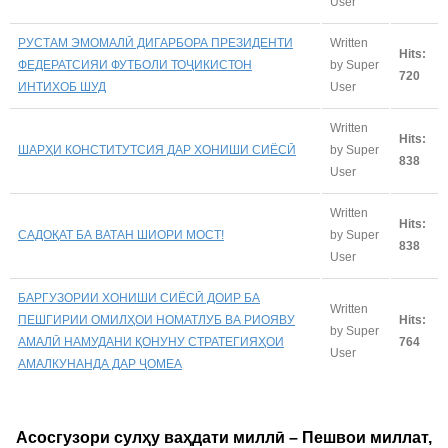
User
РУСТАМ ЭМОМАЛӢ ДИГАРБОРА ПРЕЗИДЕНТИ
Written
Hits:
ФЕДЕРАТСИЯИ ФУТБОЛИ ТОҶИКИСТОН
by Super
720
ИНТИХОБ ШУД
User
Written
Hits:
ШАРҲИ КОНСТИТУТСИЯ ДАР ХОНИШИ СИЁСӢ
by Super
838
User
Written
Hits:
САДОҚАТ БА ВАТАН ШИОРИ МОСТ!
by Super
838
User
БАРГУЗОРИИ ХОНИШИ СИЁСӢ ДОИР БА
Written
ПЕШГИРИИ ОМИЛҲОИ НОМАТЛУБ ВА РИОЯВУ
Hits:
by Super
АМАЛӢ НАМУДАНИ ҚОНУНУ СТРАТЕГИЯҲОИ
764
User
АМАЛКУНАНДА ДАР ҶОМЕА
Асосгузори сулҳу ваҳдати миллӣ – Пешвои миллат,