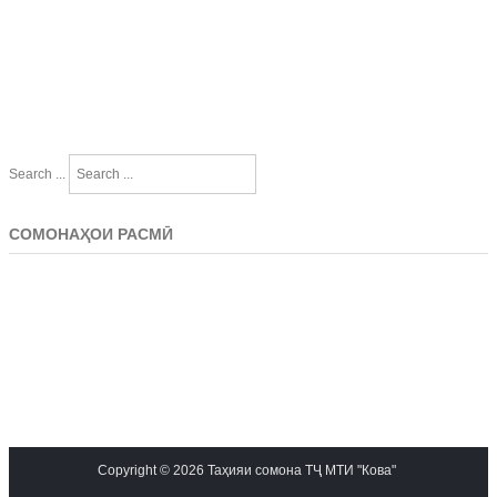
Search ...
СОМОНАҲОИ РАСМӢ
Copyright © 2026 Таҳияи сомона ТҶ МТИ "Кова"