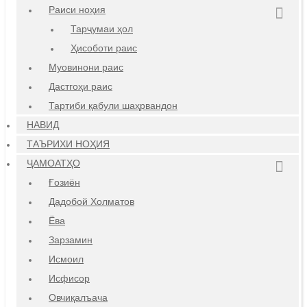
Раиси ноҳия
Тарҷумаи ҳол
Ҳисоботи раис
Муовинони раис
Дастгоҳи раис
Тартиби қабули шаҳрвандон
НАВИД
ТАЪРИХИ НОҲИЯ
ҶАМОАТҲО
Ғозиён
Дадобой Холматов
Ёва
Зарзамин
Исмоил
Исфисор
Овчиқалъача