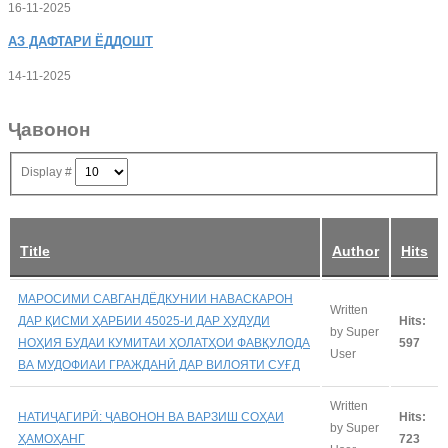
16-11-2025
АЗ
ДАФТАРИ ЁДДОШТ
14-11-2025
Ҷавонон
Display #
Title
Author
Hits
МАРОСИМИ САВГАНДЁДКУНИИ НАВАСКАРОН
Written
ДАР ҚИСМИ ҲАРБИИ 45025-И ДАР ҲУДУДИ
Hits:
by Super
НОҲИЯ БУДАИ КУМИТАИ ҲОЛАТҲОИ ФАВҚУЛОДА
597
User
ВА МУДОФИАИ ГРАЖДАНӢ ДАР ВИЛОЯТИ СУҒД
Written
НАТИҶАГИРӢ: ҶАВОНОН ВА ВАРЗИШ СОҲАИ
Hits:
by Super
ҲАМОҲАНГ
723