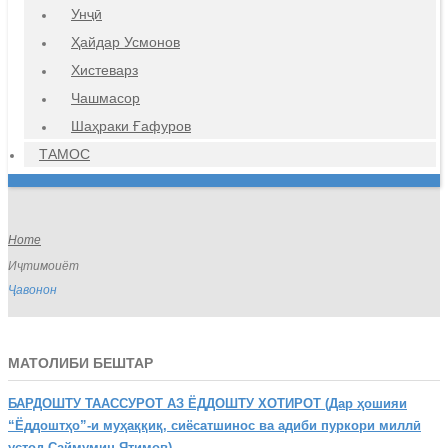
Унҷӣ
Ҳайдар Усмонов
Хистеварз
Чашмасор
Шаҳраки Ғафуров
ТАМОС
Home
Иҷтимоиёт
Ҷавонон
МАТОЛИБИ БЕШТАР
БАРДОШТУ
ТААССУРОТ АЗ ЁДДОШТУ ХОТИРОТ (Дар ҳошияи
“Ёддоштҳо”-и муҳаққиқ, сиёсатшинос ва адиби пуркори миллӣ
устод Саймумин Ятимов)