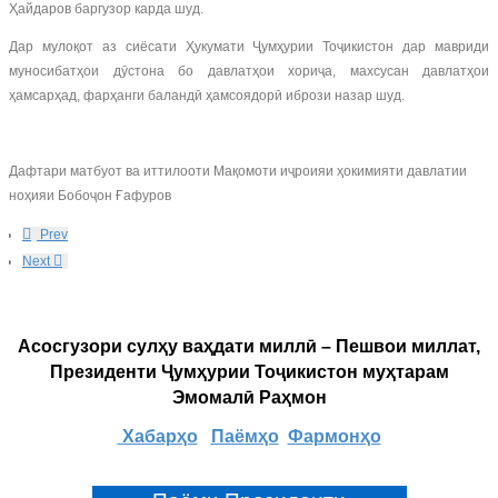
Ҳайдаров баргузор карда шуд.
Дар мулоқот аз сиёсати Ҳукумати Ҷумҳурии Тоҷикистон дар мавриди
муносибатҳои дӯстона бо давлатҳои хориҷа, махсусан давлатҳои
ҳамсарҳад, фарҳанги баландӣ ҳамсоядорӣ ибрози назар шуд.
Дафтари матбуот ва иттилооти Мақомоти иҷроияи ҳокимияти давлатии
ноҳияи Бобоҷон Ғафуров
Prev
Next
Асосгузори сулҳу ваҳдати миллӣ – Пешвои миллат,
Президенти Ҷумҳурии Тоҷикистон муҳтарам
Эмомалӣ Раҳмон
Хабарҳо
Паёмҳо
Фармонҳо