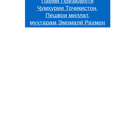
Паёми Президенти
Ҷумҳурии Тоҷикистон,
Пешвои миллат,
муҳтарам Эмомалӣ Раҳмон