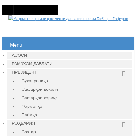
Menu
АСОСӢ
РАМЗҲОИ ДАВЛАТӢ
ПРЕЗИДЕНТ
Суханрониҳо
Сафарҳои дохилӣ
Сафарҳои хориҷӣ
Фармонҳо
Паёмҳо
РОҲБАРИЯТ
Сохтор