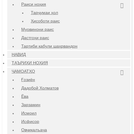
Раиси ноҳия
Тарҷумаи ҳол
Ҳисоботи раис
Муовинони раис
Дастгоҳи раис
Тартиби қабули шаҳрвандон
НАВИД
ТАЪРИХИ НОҲИЯ
ҶАМОАТҲО
Ғозиён
Дадобой Холматов
Ёва
Зарзамин
Исмоил
Исфисор
Овчиқалъача