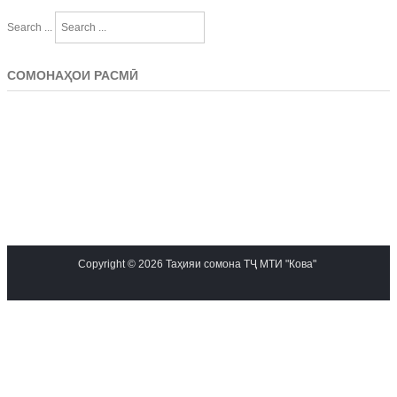
Search ...
СОМОНАҲОИ РАСМӢ
Copyright © 2026 Таҳияи сомона ТҶ МТИ "Кова"