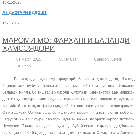
16-11-2025
АЗ
ДАФТАРИ ЁДДОШТ
14-11-2025
МАРОМИ МО: ФАРҲАНГИ БАЛАНДӢ
ҲАМСОЯДОРӢ
01 March 2025
Super User
Category:
Сиёсӣ
Hits: 566
Бо мақсади эҳтирому арҷгузорӣ ба оини ҳамсоядорӣ, баланд
бардоштани нуфузи Тоҷикистон дар муносибатҳои дӯстона, фарҳанги
баланди миллӣ, бо кишвари ҳамсояи Ҷумҳурии Қирғизистон дар мавриди
дар сатҳи зарурӣ риоя шудани муносибатҳои байнидавлатӣ мулоқоти
тарғиботӣ ва корҳои фаҳмондадиҳӣ бо сокинони деҳаи наздисарҳадии
Овчии деҳоти Овчиқалъача бо иштироки муовини Раиси ноҳияи Бобоҷон
Ғафуров Акбар Юсуфӣ, сардори шуъбаи №2-и Вазорати корҳои дохилии
Ҷумҳурии Тоҷикистон дар ноҳия Ҷ. Зубайрзода, сардори дидбонгоҳи
сарҳадии 0214 Ободзода ва раиси Ҷамоати деҳоти Овчиқалъача Алишер