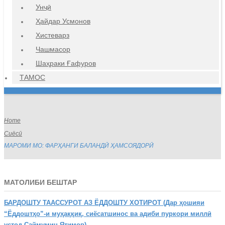
Унҷӣ
Ҳайдар Усмонов
Хистеварз
Чашмасор
Шаҳраки Ғафуров
ТАМОС
Home
Сиёсӣ
МАРОМИ МО: ФАРҲАНГИ БАЛАНДӢ ҲАМСОЯДОРӢ
МАТОЛИБИ БЕШТАР
БАРДОШТУ
ТААССУРОТ АЗ ЁДДОШТУ ХОТИРОТ (Дар ҳошияи
“Ёддоштҳо”-и муҳаққиқ, сиёсатшинос ва адиби пуркори миллӣ
устод Саймумин Ятимов)